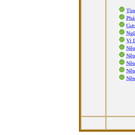
Tìm
Phá
Gươ
Ngũ
Vi 
Nền
Nền
Nền
Nền
Nền