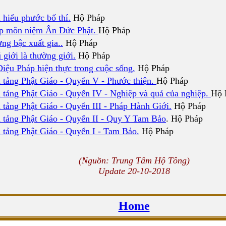
 hiểu phước bố thí.
Hộ Pháp
p môn niệm Ân Đức Phật.
Hộ Pháp
ng bậc xuất gia..
Hộ Pháp
 giới là thường giới.
Hộ Pháp
Diệu Pháp hiện thực trong cuộc sống.
Hộ Pháp
 tảng Phật Giáo - Quyển V - Phước thiện.
Hộ Pháp
 tảng Phật Giáo - Quyển IV - Nghiệp và quả của nghiệp.
Hộ 
 tảng Phật Giáo - Quyển III - Pháp Hành Giới.
Hộ Pháp
 tảng Phật Giáo - Quyển II - Quy Y Tam Bảo
. Hộ Pháp
 tảng Phật Giáo - Quyển I - Tam Bảo.
Hộ Pháp
(Nguồn: Trung Tâm Hộ Tông)
Update 20-10-2018
Home