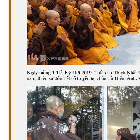
Ngày mồng 1 Tết Kỷ Hợi 2019, Thiền sư Thích Nhất Hạ
năm, thiền sư đón Tết cổ truyền tại chùa Từ Hiếu. Ảnh: