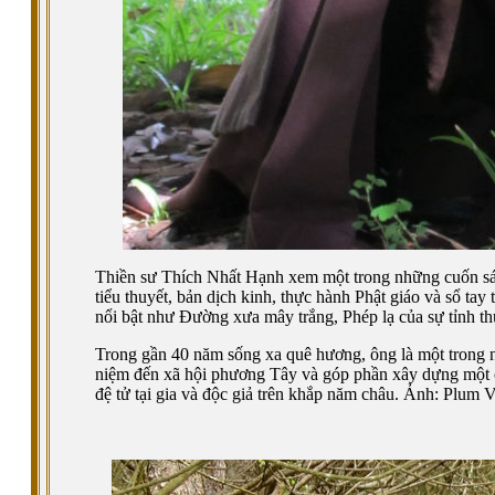
Thiền sư Thích Nhất Hạnh xem một trong những cuốn sác
tiểu thuyết, bản dịch kinh, thực hành Phật giáo và sổ ta
nổi bật như Đường xưa mây trắng, Phép lạ của sự tỉnh thứ
Trong gần 40 năm sống xa quê hương, ông là một trong 
niệm đến xã hội phương Tây và góp phần xây dựng một cộ
đệ tử tại gia và độc giả trên khắp năm châu. Ảnh: Plu