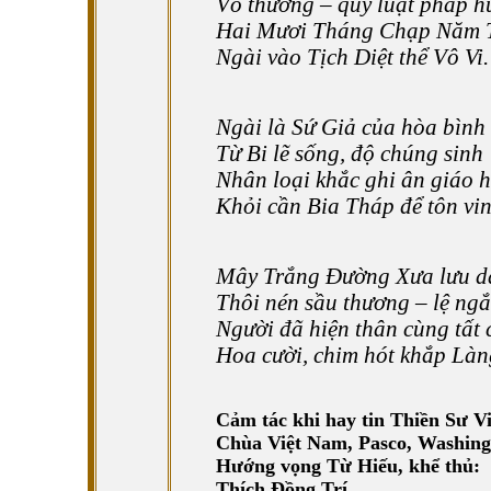
Vô thường – quy luật pháp h
Hai Mươi Tháng Chạp Năm 
Ngài vào Tịch Diệt thể Vô Vi.
Ngài là Sứ Giả của hòa bình
Từ Bi lẽ sống, độ chúng sinh
Nhân loại khắc ghi ân giáo 
Khỏi cần Bia Tháp để tôn vin
Mây Trắng Đường Xưa lưu d
Thôi nén sầu thương – lệ ngắ
Người đã hiện thân cùng tất 
Hoa cười, chim hót khắp Làn
Cảm tác khi hay tin Thiền Sư V
Chùa Việt Nam, Pasco, Washing
Hướng vọng Từ Hiếu, khể thủ:
Thích Đồng Trí