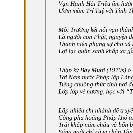
Vạn Hạnh Hải Triều âm hưởn
Ươm mầm Trí Tuệ với Tình T
Môi Trường kết nối vạn thàn
Là người con Phật, nguyện d
Thanh niên phụng sự cho xã 
Lợi lạc quần sanh khắp xa g
Thập kỷ Bảy Mươi (1970s) ở
Tới Nam nước Pháp lập Làn
Tiếng chuông thức tỉnh nơi đ
Lớp lớp về nương, học với “
Lập nhiều chi nhánh để truy
Công phu hoằng Pháp khó a
Trải khắp năm châu và bốn b
Sáng ngời chí cả vị chân Tăn