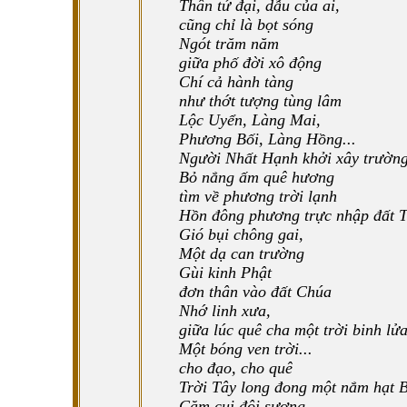
Thân tứ đại, dẫu của ai,
cũng chỉ là bọt sóng
Ngót trăm năm
giữa phố đời xô động
Chí cả hành tàng
như thớt tượng tùng lâm
Lộc Uyển, Làng Mai,
Phương Bối, Làng Hồng...
Người Nhất Hạnh khởi xây trườn
Bỏ nắng ấm quê hương
tìm về phương trời lạnh
Hồn đông phương trực nhập đất 
Gió bụi chông gai,
Một dạ can trường
Gùi kinh Phật
đơn thân vào đất Chúa
Nhớ linh xưa,
giữa lúc quê cha một trời binh lử
Một bóng ven trời...
cho đạo, cho quê
Trời Tây long đong một nắm hạt 
Cặm cụi đội sương