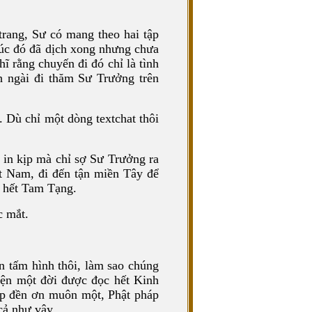
ang, Sư có mang theo hai tập
 lúc đó đã dịch xong nhưng chưa
hĩ rằng chuyến đi đó chỉ là tình
nh ngài đi thăm Sư Trưởng trên
. Dù chỉ một dòng textchat thôi
a in kịp mà chỉ sợ Sư Trưởng ra
ệt Nam, đi đến tận miền Tây để
c hết Tam Tạng.
c mắt.
n tấm hình thôi, làm sao chúng
yện một đời được đọc hết Kinh
áp đền ơn muôn một, Phật pháp
cả như vậy.