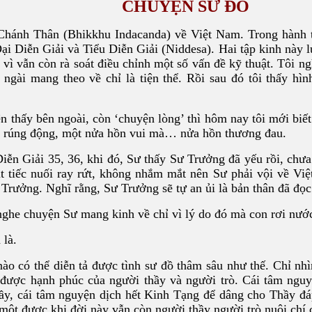
CHUYỆN SƯ ĐỒ
hánh Thân (Bhikkhu Indacanda) về Việt Nam. Trong hành tr
Đại Diễn Giải và Tiểu Diễn Giải (Niddesa). Hai tập kinh này
 vì vẫn còn rà soát điều chỉnh một số vấn đề kỹ thuật. Tôi ng
h ngài mang theo về chỉ là tiện thể. Rồi sau đó tôi thấy hì
n thấy bên ngoài, còn ‘chuyện lòng’ thì hôm nay tôi mới biết
m rúng động, một nửa hồn vui mà… nửa hồn thương đau.
iễn Giải 35, 36, khi đó, Sư thấy Sư Trưởng đã yếu rồi, chư
t tiếc nuối ray rứt, không nhắm mắt nên Sư phải vội về Vi
 Trưởng. Nghĩ rằng, Sư Trưởng sẽ tự an ủi là bản thân đã đọ
nghe chuyện Sư mang kinh về chỉ vì lý do đó mà con rơi nướ
 là.
ào có thể diễn tả được tình sư đồ thâm sâu như thế. Chỉ nhì
 được hạnh phúc của người thầy và người trò. Cái tâm ngu
ầy, cái tâm nguyện dịch hết Kinh Tạng để dâng cho Thầy đ
một được khi đời này vẫn còn người thầy người trò nuôi chí 