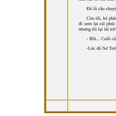
Đó là câu chuy
Còn tôi, kẻ ph
đi xem lại cái phú
nhưng tôi lại lái trở 
- Rồi... Cuối 
-Lúc đó Sư Trư