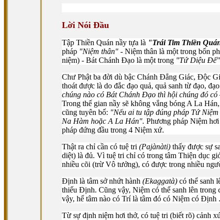
Lời Nói Ðầu
Tập Thiền Quán nầy tựa là
"Trái Tim Thiền Quá
pháp
"Niệm thân"
- Niệm thân là một trong bốn p
niệm) - Bát Chánh Ðạo là một trong
"Tứ Diệu Ðế
Chư Phật ba đời dù bậc Chánh Ðẳng Giác, Ðộc Giá
thoát được là do đắc đạo quả, quả sanh từ đạo, đ
chúng nào có Bát Chánh Ðạo thì hội chúng đó 
Trong thế gian nầy sẽ không vắng bóng A La Hán
cũng tuyên bố:
"Nếu ai tu tập đúng pháp Tứ Niệm 
Na Hàm hoặc A La Hán".
Phương pháp Niệm hơi 
pháp đứng đầu trong 4 Niệm xứ.
Thật ra chỉ cần có tuệ tri
(Pajànàti)
thấy được sự sa
diệt) là đủ. Vì tuệ tri chỉ có trong tâm Thiện dục g
nhiều cõi (trừ Vô tưởng), có được trong nhiều ngườ
Ðịnh là tâm sở nhứt hành
(Ekaggatà)
có thể sanh 
thiếu Ðịnh. Cũng vậy, Niệm có thể sanh lên trong
vậy, hể tâm nào có Trí là tâm đó có Niệm có Ðịnh .
Từ sự định niệm hơi thở, có tuệ tri (biết rõ) cảnh 