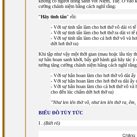
không có người đồng sanh với Niệm, Tuệ. Ở vào kho
cường chánh niệm bằng cách nghĩ rằng:
"
Hãy tinh tấn
" rồi:
- Với sự tinh tấn làm cho hơi thở vô dài vi tế
- Với sự tinh tấn làm cho hơi thở ra dài vi tế 
- Với sự tinh tấn làm cho cả hơi thở vô và hơ
dứt hơi thở ra)
Khi tập như vậy một thời gian (mau hoặc lâu tùy th
sự hân hoan sanh khởi, bấy giờ hành giả hãy tác ý
tưởng tăng cường chánh niệm bằng cách nghĩ rằng
- Với sự hân hoan làm cho hơi thở vô dài ấy 
- Với sự hân hoan làm cho hơi thở ra dài ấy đ
- Với sự hân hoan làm cho cả hơi thở vô và h
cho đến lúc chấm dứt hơi thở ra)
"Như len lén thở vô, như len lén thở ra, êm,
BIỂU ÐỒ TÙY TỨC
I .
(Biết rõ)