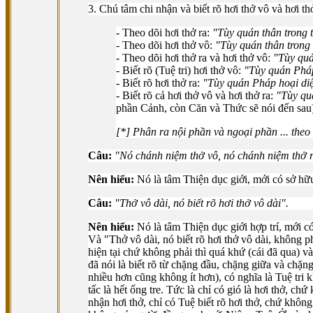
3. Chú tâm chi nhận và biết rõ hơi thở vô và hơi th
- Theo dõi hơi thở ra:
"Tùy quán thân trong 
- Theo dõi hơi thở vô:
"Tùy quán thân trong
- Theo dõi hơi thở ra và hơi thở vô:
"Tùy quá
- Biết rõ (Tuệ tri) hơi thở vô:
"Tùy quán Pháp
- Biết rõ hơi thở ra:
"Tùy quán Pháp hoại diệ
- Biết rõ cả hơi thở vô và hơi thở ra:
"Tùy qu
phần Cảnh, còn Căn và Thức sẽ nói đến sau
[*] Phân ra nội phần và ngoại phần ... theo 
Câu:
"Nó chánh niệm thở vô, nó chánh niệm thở r
Nên hiểu:
Nó là tâm Thiện dục giới, mới có sở hữu
Câu:
"Thở vô dài, nó biết rõ hơi thở vô dài".
Nên hiểu:
Nó là tâm Thiện dục giới hợp trí, mới có
Và "Thở vô dài, nó biết rõ hơi thở vô dài, không p
hiện tại chứ không phải thì quá khứ (cái đã qua) 
đã nói là biết rõ từ chặng đầu, chặng giữa và chặng
nhiều hơn cũng không ít hơn), có nghĩa là Tuệ tri k
tấc là hết ống tre. Tức là chỉ có gió là hơi thở, c
nhận hơi thở, chỉ có Tuệ biết rõ hơi thở, chứ không