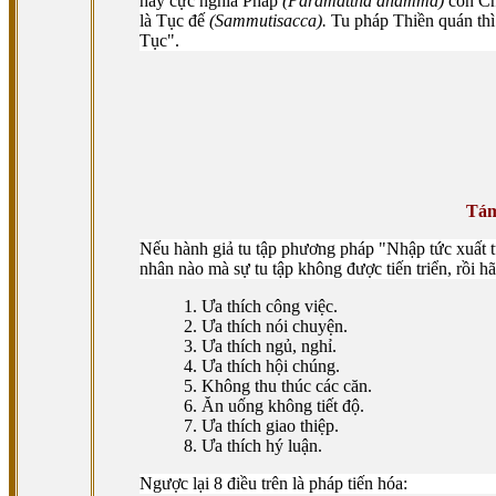
hay cực nghĩa Pháp
(Paramattha dhamma)
còn Ch
là Tục đế
(Sammutisacca).
Tu pháp Thiền quán thì
Tục".
Tám
Nếu hành giả tu tập phương pháp "Nhập tức xuất tứ
nhân nào mà sự tu tập không được tiến triển, rồi h
1. Ưa thích công việc.
2. Ưa thích nói chuyện.
3. Ưa thích ngủ, nghỉ.
4. Ưa thích hội chúng.
5. Không thu thúc các căn.
6. Ăn uống không tiết độ.
7. Ưa thích giao thiệp.
8. Ưa thích hý luận.
Ngược lại 8 điều trên là pháp tiến hóa: