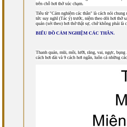
trên chỗ hơi thở xúc chạm.
Tiêu từ "Cảm nghiệm các thân" là cách nói chung 
tức suy nghĩ (Tác ý) trước, niệm theo dõi hơi thở s
quán (xét theo) hơi thở thật sự, chứ không phải là c
BIỂU ÐỒ CẢM NGHIỆM CÁC THÂN.
Thanh quản, mũi, môi, lưỡi, răng, vai, ngực, bụng .
cách hơi dài và 9 cách hơi ngắn, luôn cả những cá