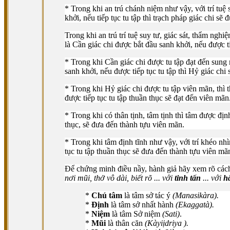
* Trong khi an trú chánh niệm như vậy, với trí tuệ
khởi, nếu tiếp tục tu tập thì trạch pháp giác chi sẽ
Trong khi an trú trí tuệ suy tư, giác sát, thẩm ngh
là Cần giác chi được bắt đầu sanh khởi, nếu được ti
* Trong khi Cần giác chi được tu tập đạt đến sung 
sanh khởi, nếu được tiếp tục tu tập thì Hỷ giác chi
* Trong khi Hỷ giác chi được tu tập viên mãn, thì t
được tiếp tục tu tập thuần thục sẽ đạt đến viên mãn
* Trong khi có thân tịnh, tâm tịnh thì tâm được địn
thục, sẽ đưa đến thành tựu viên mãn.
* Trong khi tâm định tĩnh như vậy, với trí khéo nhì
tục tu tập thuần thục sẽ đưa đến thành tựu viên mã
Ðể chứng minh điều nầy, hành giả hãy xem rõ cách
nơi mũi, thở vô dài, biết rõ ... với
tinh tấn
... với
h
*
Chú tâm
là tâm sở tác ý
(Manasikàra).
*
Ðịnh
là tâm sở nhất hành
(Ekaggatà).
*
Niệm
là tâm Sở niệm
(Sati)
.
*
Mũi
là thân căn
(Kàyiịdriya ).