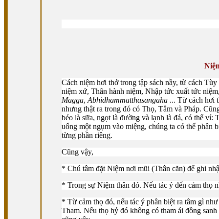
Niệm
Cách niệm hơi thở trong tập sách nầy, từ cách Tùy
niệm xứ, Thân hành niệm, Nhập tức xuất tức niệm
Magga
,
Abhidhammatthasangaha
... Từ cách hơi
nhưng thật ra trong đó có Thọ, Tâm và Pháp. Cũng 
béo là sữa, ngọt là đường và lạnh là đá, có thể 
uống một ngụm vào miệng, chúng ta có thể phân biệ
từng phần riêng.
Cũng vậy,
* Chú tâm đặt Niệm nơi mũi (Thân căn) để ghi nhậ
* Trong sự Niệm thân đó. Nếu tác ý đến cảm thọ n
* Từ cảm thọ đó, nếu tác ý phân biệt ra tâm gì nh
Tham. Nếu thọ hỷ đó không có tham ái đồng sanh 