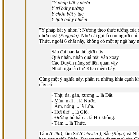
"Y pháp bất y nhơn
Y trí bất y tưởng
Y chơn bất y tục
Y tịnh bất y nhiễm"
"Y pháp bất y nhơn": Nương theo thực tướng của
nhơn ngã
(Puggala)
. Như cái gọi là con người chỉ
Thức, ngoài 6 chất nầy, không có một tự ngã hay n
Sáu đại bao la thế giới nầy
Quả nhân, nhân quả mãi vần xoay
Các Duyên năng sở liên quan vậy
Nhơn ngã là chi? Khái niệm bày!
Cùng một ý nghĩa nầy, phân ra những khía cạnh khác
nầy có:
- Thịt, da, gân, xương ... là Ðất.
- Máu, mật ... là Nước.
- Ấm, nóng ... là Lửa.
- Hơi thở ... là Gió.
- Ðường hô hấp ... là Hư không.
- Tâm ... là Thức.
Tâm
(Citta)
, tâm Sở
(Cetasika )
, Sắc
(Rùpa)
và Ní