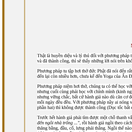
Thật là huyền diệu và lý thú đối với phương pháp t
và đã thành công, thì sẽ thấy những lời nói trên kh
Phương pháp tu tập hơi thở đức Phật đã nói đến rấ
đến lại còn nhiều hơn, chưa kể đến Yoga của Ấn Ð
Phương pháp niệm hơi thở, chúng ta có thể học với
nhưng cuối cùng phải học với chính mình (kinh ngh
nhưng vững chắc, bất cứ hành giả nào dù căn cơ đốn
mỗi ngày đều đều. Với phương pháp nầy ai nóng vộ
phần hai) thì không được thành công (Dục tốc bất đ
Trước hết hành giả phải tìm được một chỗ thanh v
đến ngôi nhà trống ..."
, rồi hành giả ngồi theo các
thăng bằng, đầu, cổ, lưng phải thẳng. Ngồi thế nào 