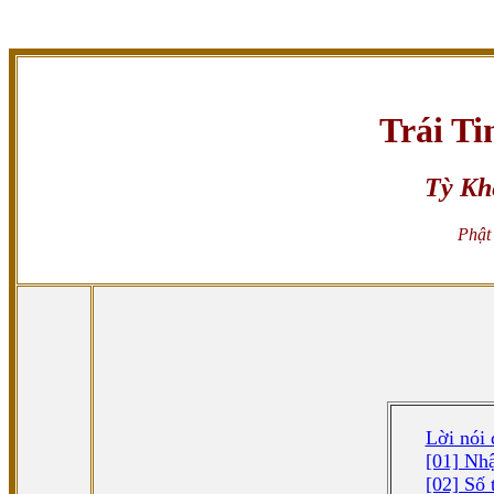
Trái T
Tỳ Kh
Phật 
Lời nói 
[01] Nhậ
[02] Số 