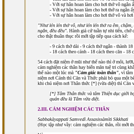
- Với sự hân hoan làm cho hơi thở vô ngắn ấ
- Với sự hân hoan làm cho hơi thở ra ngắn ấ
- Với sự hân hoan làm cho hơi thở vô và hơi 
"Như lén lén thở vô, như lén lén thở ra êm, chậm,
ngắn, đều đều".
Hành giả cứ tuần tự nhi tiến, chớ 
cho thật thuần thục rồi mới tập tiếp qua cách kế:
- 9 cách thở dài - 9 cách thở ngắn - thành 18
- 18 cách theo cảnh - 18 cách theo căn - 18 
54 cách đặt niệm ở mũi như thế nào thì ở môi, lưỡi,
cảm nghiệm các thân hay biến mãn tuệ tri cùng khắ
thể nào một lúc mà
"Cảm giác toàn thân"
, vì tâm
niệm nơi Cảnh thì Căn và Thức phải bỏ qua một bê
khi chú niệm nơi Thân thức [*] (vừa diệt) thì Căn
[*] Tâm Thân thức và tâm Thiện dục giới h
quán đều là Tâm vừa diệt.
2.III. CẢM NGHIỆM CÁC THÂN
Sabbakàyappati Samvedì Assasissàmìti Sikkhati
(Học tập như vầy: cảm nghiệm các thân, rồi mới th