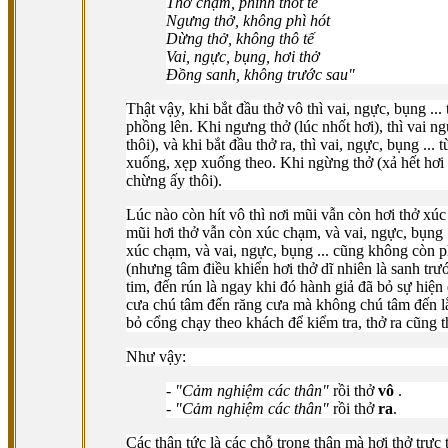
Thở chậm, phình thót tế
Ngưng thở, không phì hót
Dừng thở, không thô tế
Vai, ngực, bụng, hơi thở
Ðồng sanh, không trước sau"
Thật vậy, khi bắt đầu thở vô thì vai, ngực, bụng ...
phồng lên. Khi ngưng thở (lúc nhốt hơi), thì vai
thôi), và khi bắt đầu thở ra, thì vai, ngực, bụng ... 
xuống, xẹp xuống theo. Khi ngừng thở (xả hết hơi 
chừng ấy thôi).
Lúc nào còn hít vô thì nơi mũi vẫn còn hơi thở xúc
mũi hơi thở vẫn còn xúc chạm, và vai, ngực, bụng 
xúc chạm, và vai, ngực, bụng ... cũng không còn
(nhưng tâm điều khiển hơi thở dĩ nhiên là sanh trư
tim, đến rún là ngay khi đó hành giả đã bỏ sự hiện
cưa chú tâm đến răng cưa mà không chú tâm đến lằ
bỏ cổng chạy theo khách để kiểm tra, thở ra cũng t
Như vậy:
-
"Cảm nghiệm các thân"
rồi thở
vô
.
-
"Cảm nghiệm các thân"
rồi thở
ra
.
Các thân tức là các chỗ trong thân mà hơi thở trực 