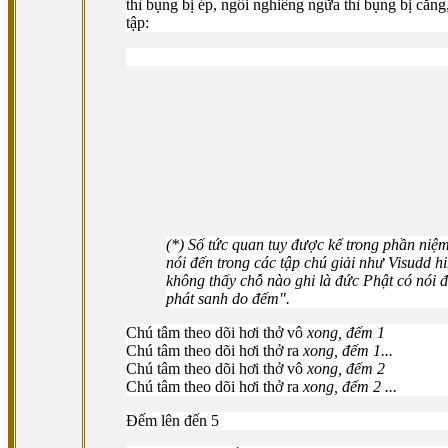
thì bụng bị ép, ngồi nghiêng ngữa thì bụng bị căng,
tập:
(*) Số tức quan tuy được kể trong phần ni
nói đến trong các tập chú giải như Visudd 
không thấy chỗ nào ghi là đức Phật có nói 
phát sanh do đếm".
Chú tâm theo dõi hơi thở vô
xong, đếm 1
Chú tâm theo dõi hơi thở ra
xong, đếm 1...
Chú tâm theo dõi hơi thở vô
xong, đếm 2
Chú tâm theo dõi hơi thở ra
xong, đếm 2 ...
Ðếm lên đến 5