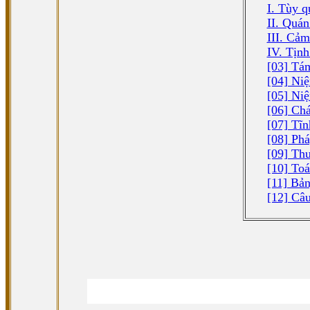
I. Tùy q
II. Quán
III. Cảm
IV. Tịnh
[03] Tám
[04] Ni
[05] Niệ
[06] Chá
[07] Tĩn
[08] Phá
[09] Th
[10] Toá
[11] Bả
[12] Câu