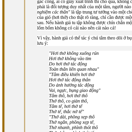
gác cổng, ai có giấy xuất trình thì cho qua, không c
phải là đối tượng duy nhất của một tâm, người nào 
nghiệm các thân"
là tập trung tư tưởng vào một ch
của gió (hơi thở) cho thật rõ ràng, chỉ cần được m
sau. Nếu hành giả tu tập không được chín chắn mộ
lổm bổm không có cái nào nên cái nào cả!
Vì vậy, hành giả có thể tác ý chú tâm theo dõi ở 
lưu ý:
"Hơi thở không xuống rún
Hơi thở không vào tim
Do hơi thở tác động
Toàn thân liên quan nhau"
"Tâm điều khiển hơi thở
Hơi thở tác động thân
Do ảnh hưởng tác động
Vai, ngực, bụng giao động"
Tâm thô, hơi thở thô
Thở thô, co giản thô,
Tâm tế, hơi thở tế
Thở tế, thắc nở tế"
"Thở dài, phồng xẹp thô
Thở ngắn, phồng xẹp tế,
Thở nhanh, phình thót thô