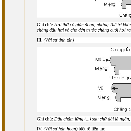
Ghi chú:
Hơi thở có gián đoạn, nhưng Tuệ tri không
chặng đầu hơi vô cho đến trước chặng cuối hơi ra l
III.
(Với sự tinh tấn)
Ghi chú:
Dấu chấm lững (...) sau chữ dài là ngắn
IV.
(Với sự hân hoan)
biết rõ liên tục