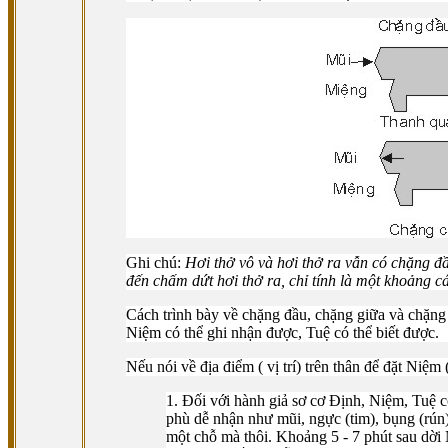
Ghi chú:
Hơi thở vô và hơi thở ra vẫn có chặng đầ
đến chấm dứt hơi thở ra, chỉ tính là một khoảng cá
Cách trình bày về chặng đầu, chặng giữa và chặng c
Niệm có thể ghi nhận được, Tuệ có thể biết được.
Nếu nói về địa điểm ( vị trí) trên thân để đặt Niệm 
1. Ðối với hành giả sơ cơ Ðịnh, Niệm, Tuệ c
phù dễ nhận như mũi, ngực (tim), bụng (rún)
một chỗ mà thôi. Khoảng 5 - 7 phút sau dờ