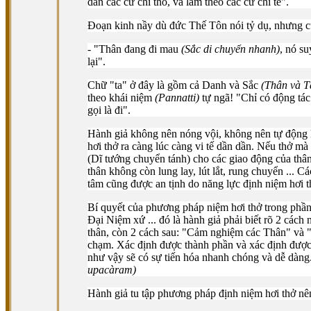
dần các cử chỉ thô, và làm theo các cử chỉ tế".
Ðoạn kinh nầy dù đức Thế Tôn nói tỷ dụ, nhưng c
- "Thân đang đi mau
(Sắc di chuyển nhanh)
, nó s
lại".
Chữ "ta" ở đây là gồm cả Danh và Sắc
(Thân và 
theo khái niệm
(Pannatti)
tự ngã! "Chỉ có động tác
gọi là đi".
Hành giả không nên nóng vội, không nên tự động lên
hơi thở ra càng lúc càng vi tế dần dần. Nếu thở mà
(Dĩ tướng chuyển tánh) cho các giao động của thân 
thân không còn lung lay, lút lắt, rung chuyển ... 
tâm cũng được an tịnh do năng lực định niệm hơi thở
Bí quyết của phương pháp niệm hơi thở trong phầ
Ðại Niệm xứ ... đó là hành giả phải biết rõ 2 cách 
thân, còn 2 cách sau: "Cảm nghiệm các Thân" và "
chạm. Xác định được thành phần và xác định được v
như vậy sẽ có sự tiến hóa nhanh chóng và dễ dàng.
upacàram)
Hành giả tu tập phương pháp định niệm hơi thở nê