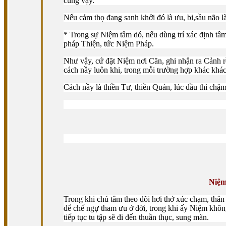
cũng vậy.
Nếu cảm thọ đang sanh khởi đó là ưu, bi,sầu não l
* Trong sự Niệm tâm dó, nếu dùng trí xác định tâ
pháp Thiện, tức Niệm Pháp.
Như vậy, cứ đặt Niệm nơi Căn, ghi nhận ra Cảnh rồ
cách nầy luôn khi, trong mỗi trường hợp khác khác 
Cách nầy là thiền Tư, thiền Quán, lúc đầu thì chậm 
Niệm
Trong khi chú tâm theo dõi hơi thở xúc chạm, thân 
để chế ngự tham ưu ở đời, trong khi ấy Niệm khôn
tiếp tục tu tập sẽ đi đến thuần thục, sung mãn.