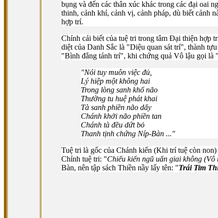
bụng và đến các thân xúc khác trong các đại oai ng
thinh, cảnh khí, cảnh vị, cảnh pháp, dù biết cảnh nà
hợp trí.
Chính cái biết của tuệ tri trong tâm Ðại thiện hợp t
diệt của Danh Sắc là "Diệu quan sát trí", thành 
"Bình đẳng tánh trí", khi chứng quả Vô lậu gọi là 
"Nói tuy muôn việc đủ,
Lý hiệp một không hai
Trong lòng sanh khổ não
Thường tu huệ phát khai
Tà sanh phiền não dấy
Chánh khởi não phiền tan
Chánh tà đều dứt bỏ
Thanh tịnh chứng Níp-Bàn ..."
Tuệ tri là gốc của Chánh kiến (Khi trí tuệ còn non)
Chính tuệ tri: "
Chiếu kiến ngũ uẩn giai không (Vô 
Bàn, nên tập sách Thiền nầy lấy tên: "
Trái Tim T