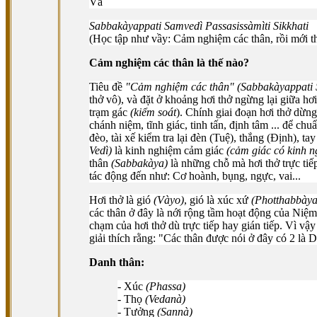
Và
Sabbakàyappati Samvedì Passasissàmìti Sikkhati
(Học tập như vầy: Cảm nghiệm các thân, rồi mới th
Cảm nghiệm các thân là thế nào?
Tiêu đề
"Cảm nghiệm các thân" (Sabbakàyappati
thở vô), và đặt ở khoảng hơi thở ngừng lại giữa hơi
trạm gác
(kiểm soát
). Chính giai đoạn hơi thở dừng
chánh niệm, tĩnh giác, tinh tấn, định tâm ... để chu
đèo, tài xế kiểm tra lại đèn (Tuệ), thắng (Ðịnh), t
Vedì)
là kinh nghiệm cảm giác
(cảm giác có kinh 
thân
(Sabbakàya)
là những chỗ mà hơi thở trực tiế
tác động đến như: Cơ hoành, bụng, ngực, vai...
Hơi thở là gió
(Vàyo)
, gió là xúc xứ
(Photthabbàya
các thân ở đây là nới rộng tầm hoạt động của Niệ
chạm của hơi thở dù trực tiếp hay gián tiếp. Vì vậ
giải thích rằng: "Các thân được nói ở đây có 2 là
Danh thân:
- Xúc
(Phassa)
- Thọ
(Vedanà)
- Tưởng
(Sannà)