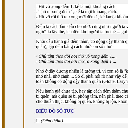
- Hít vô xong đếm 1, kể là một khoảng cách.
- Thở ra xong đếm 1, kể là một khoảng cách.
- Hít vô rồi thở ra xong mới đếm 1, kể làmột khoản
Ðếm là cách làm dấu cho nhớ, cũng như người ta vá
người ta lấy thẻ, lên đến kho người ta bỏ thẻ ... g
Khởi đầu hành giả đếm thầm, có động đậy thanh qu
quản), tập đếm bằng cách nhớ con số như:
- Chú tâm theo dõi hơi thở vô xong đếm 1...
- Chú tâm theo dõi hơi thở ra xong đếm 1 ...
Nhớ ở đây đương nhiên là tưởng tri, vì con số là
"
nhớ nhà, nhớ cảnh ... Sở dĩ phải nói rõ như vậy để
toàn không có động đậy thanh quản (Glotte, Laryn
Nếu hành giả chưa tập, hay tập cách đếm thầm chư
bị quên, mà quên sẽ bị phóng tâm, nên phải theo 
cho thuần thục, không bị quên, không bị lộn, khôn
BIỂU ÐỒ SỐ TỨC
I
. (Ðếm thầm)