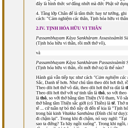
đây là hình thức sơ đẳng nhứt mà đức Phật sử dụn
4. Tầng lớp Chân đế là tâm thức hay tư tưởng, gh
cách: "Cảm nghiệm các thân, Tịnh hóa hữu vi thân..
2.IV. TỊNH HÓA HỮU VI THÂN
Passambhayam Kàya Sankhàram Assasissàmìti Si
(Tịnh hóa hữu vi thân, rồi mới thở vô),
và
Passambhayam Kàya Sankhàram Passasissàmìti S
(Tịnh hóa hữu vi thân, rồi mới thở ra) là thế nào?
Hành giả vẫn tiếp tục như cách
"Cảm nghiệm các 
Sắc, Danh tế hơn. Như chú tâm theo dõi hơi thở, r
Theo dõi hơi thở vô dài, theo dõi hơi thở ra dài là
t
Theo dõi hơi thở với sự tinh tấn là
thô
, so với the
là
thô
, so với thở bằng tâm Thiện (Vô tham, Vô sân
thở bằng tâm Thiện sắc giới (có Thiền) là
tế
. Thở 
tế ... cứ tuần tự bỏ thô nầy đi đến tế kia là "Tịn
trong bài kinh
Vitakka Santhàna
(Ðình chỉ tư duy)
đi chậm lại". Trong khi đi chậm, nó suy nghĩ: "Tại 
sao ta đứng? Ta hãy ngồi xuống". Trong khi ngồi,