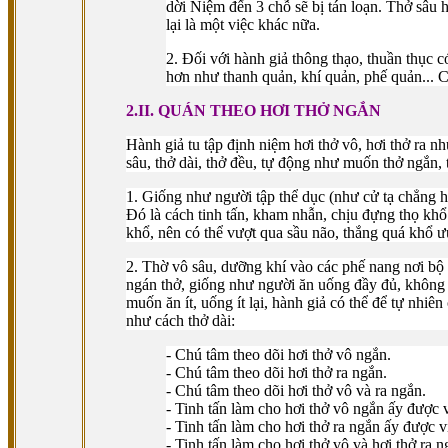
dời Niệm đến 3 chỗ sẽ bị tán loạn. Thở sâu 
lại là một việc khác nữa.
2. Ðối với hành giả thông thạo, thuần thục 
hơn như thanh quản, khí quản, phế quản... 
2.II. QUÁN THEO HƠI THỞ NGẮN
Hành giả tu tập định niệm hơi thở vô, hơi thở ra n
sâu, thở dài, thở đều, tự động như muốn thở ngắn, th
1. Giống như người tập thể dục (như cử tạ chẳng h
Ðó là cách tinh tấn, kham nhẫn, chịu đựng thọ khổ
khổ, nên có thể vượt qua sầu não, thắng quá khổ ư
2. Thờ vô sâu, dưỡng khí vào các phế nang nơi bộ h
ngán thở, giống như người ăn uống đầy đủ, không 
muốn ăn ít, uống ít lại, hành giả có thể để tự nhi
như cách thở dài:
- Chú tâm theo dõi hơi thở vô ngắn.
- Chú tâm theo dõi hơi thở ra ngắn.
- Chú tâm theo dõi hơi thở vô và ra ngắn.
- Tinh tấn làm cho hơi thở vô ngắn ấy được v
- Tinh tấn làm cho hơi thở ra ngắn ấy được vi
- Tinh tấn làm cho hơi thở vô và hơi thở ra n