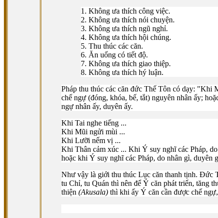
1. Không ưa thích công việc.
2. Không ưa thích nói chuyện.
3. Không ưa thích ngũ nghỉ.
4. Không ưa thích hội chúng.
5. Thu thúc các căn.
6. Ăn uống có tiết độ.
7. Không ưa thích giao thiệp.
8. Không ưa thích hý luận.
Pháp thu thúc các căn đức Thế Tôn có dạy: "Khi Mắ
chế ngự (đóng, khóa, bế, tắt) nguyên nhân ấy; hoặc
ngự nhân ấy, duyên ấy.
Khi Tai nghe tiếng ...
Khi Mũi ngửi mùi ...
Khi Lưỡi nếm vị ...
Khi Thân cảm xúc ... Khi Ý suy nghĩ các Pháp, do
hoặc khi Ý suy nghĩ các Pháp, do nhân gì, duyên g
Như vậy là giới thu thúc Lục căn thanh tịnh. Ðức
tu Chỉ, tu Quán thì nên để Ý căn phát triển, tăng 
thiện
(Akusala)
thì khi ấy Ý căn cần được chế ngự, 