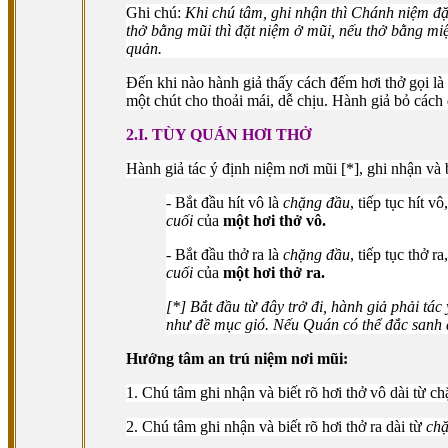
Ghi chú:
Khi chú tâm, ghi nhận thì Chánh niệm đặt
thở bằng mũi thì đặt niệm ở mũi, nếu thở bằng m
quản.
Ðến khi nào hành giả thấy cách đếm hơi thở gọi là
một chút cho thoải mái, dễ chịu. Hành giả bỏ cách 
2.I. TÙY QUÁN HƠI THỞ
Hành giả tác ý định niệm nơi mũi [*], ghi nhận và bi
- Bắt đầu hít vô là
chặng đầu
, tiếp tục hít vô
cuối
của
một hơi thở vô.
- Bắt đầu thở ra là
chặng đầu
, tiếp tục thở ra
cuối
của
một hơi thở ra.
[*] Bắt đầu từ đây trở đi, hành giả phải tác 
như đề mục gió. Nếu Quán có thể đắc sanh di
Hướng tâm an trú niệm nơi mũi:
1. Chú tâm ghi nhận và biết rõ hơi thở vô dài từ c
2. Chú tâm ghi nhận và biết rõ hơi thở ra dài từ
ch