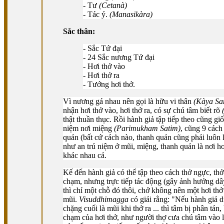
- Tư
(Cetanà)
- Tác ý.
(Manasikàra)
Sắc thân:
- Sắc Tứ đại
- 24 Sắc nương Tứ đại
- Hơi thở vào
- Hơi thở ra
- Tướng hơi thở.
Vì nương gá nhau nên gọi là hữu vi thân
(Kàya S
nhận hơi thở vào, hơi thở ra, có sự chú tâm biết rõ
thật thuần thục. Rồi hành giả tập tiếp theo cũng gi
niệm nơi miệng
(Parimukham Satim)
, cũng 9 cách
quản (bất cứ cách nào, thanh quản cũng phải luôn lu
như an trú niệm ở mũi, miệng, thanh quản là nơi hơ
khác nhau cả.
Kế đến hành giả có thể tập theo cách thở ngực, th
chạm, nhưng trực tiếp tác động (gây ảnh hưởng dây
thì chỉ một chỗ đó thôi, chớ không nên một hơi thở 
mũi.
Visuddhimagga
có giải rằng: "Nếu hành giả d
chặng cuối là mũi khi thở ra ... thì tâm bị phân tá
chạm của hơi thở, như người thợ cưa chú tâm vào 