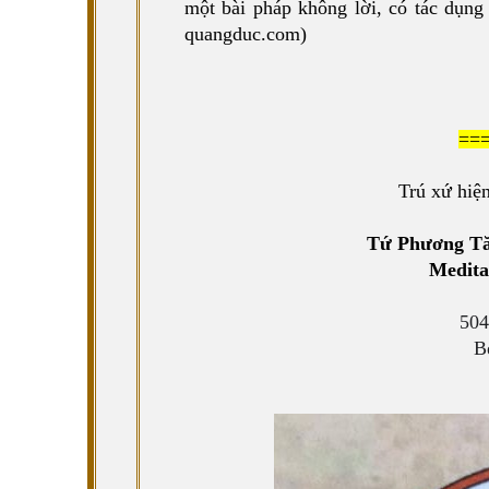
một bài pháp không lời, có tác dụng 
quangduc.com)
==
Trú xứ hiệ
Tứ Phương Tă
Medita
504
B