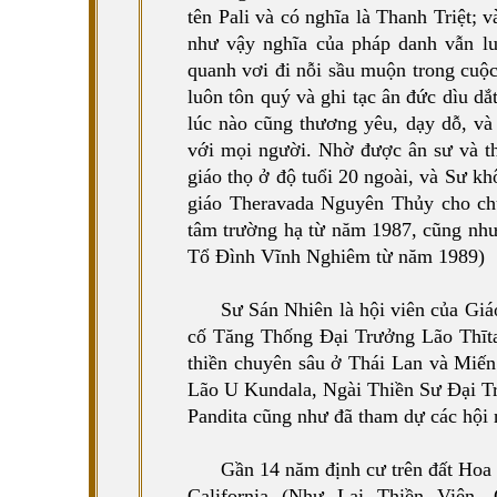
tên Pali và có nghĩa là Thanh Triệt; 
như vậy nghĩa của pháp danh vẫn l
quanh vơi đi nỗi sầu muộn trong cuộc
luôn tôn quý và ghi tạc ân đức dìu d
lúc nào cũng thương yêu, dạy dỗ, và
với mọi người. Nhờ được ân sư và th
giáo thọ ở độ tuổi 20 ngoài, và Sư k
giáo Theravada Nguyên Thủy cho chư
tâm trường hạ từ năm 1987, cũng như 
Tổ Đình Vĩnh Nghiêm từ năm 1989)
Sư Sán Nhiên là hội viên của Gi
cố Tăng Thống Đại Trưởng Lão Thīta
thiền chuyên sâu ở Thái Lan và Miế
Lão U Kundala, Ngài Thiền Sư Đại T
Pandita cũng như đã tham dự các hội n
Gần 14 năm định cư trên đất Hoa 
California (Như Lai Thiền Viện