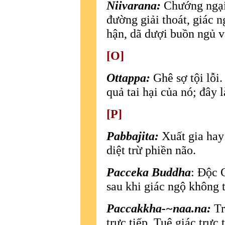
Niivarana:
Chướng ngại,
đường giải thoát, giác n
hận, dã dượi buồn ngủ v
[O]
Ottappa:
Ghê sợ tội lỗi
quả tai hại của nó; đây l
[P]
Pabbajita:
Xuất gia hay 
diệt trừ phiền não.
Pacceka Buddha
: Ðộc 
sau khi giác ngộ không 
Paccakkha-~naa.na:
Tr
trực tiếp. Tuệ giác trực