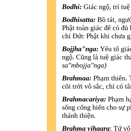
Bodhi:
Giác ngộ, trí tuệ
Bodhisatta:
Bồ tát, ngư
Phật toàn giác để có đủ
chỉ Ðức Phật khi chưa g
Bojjha"nga:
Yếu tố giá
ngộ. Cũng là tuệ giác t
sa"mbojja"nga)
Brahmaa:
Phạm thiên. T
cõi trời vô sắc, chỉ có 
Brahmacariya:
Phạm hạn
sống cống hiến cho sự ph
thánh thiện.
Brahma vihaara
: Tứ vô