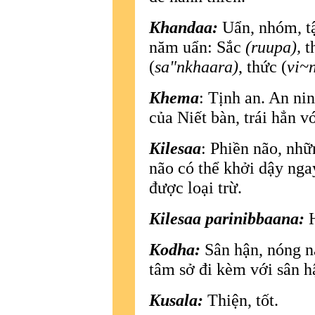
Khandaa:
Uẩn, nhóm, tậ
năm uẩn: Sắc
(ruupa),
t
(
sa"nkhaara)
, thức (
vi~
Khema
: Tịnh an. An ni
của Niết bàn, trái hẳn v
Kilesaa
: Phiền não, nh
não có thể khởi dậy nga
được loại trừ.
Kilesaa parinibbaana:
Kodha:
Sân hận, nóng n
tâm sở đi kèm với sân h
Kusala:
Thiện, tốt.