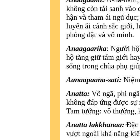
không còn tái sanh vào c
hận và tham ái ngũ dục;
luyến ái cảnh sắc giới, 
phóng dật và vô minh.
Anaagaarika
: Người hộ
hộ tăng giữ tám giới ha
sống trong chùa phụ giúp
Aanaapaana-sati:
Niệm 
Anatta:
Vô ngã, phi ngã,
không đáp ứng được sự 
Tam tướng: vô thường, 
Anatta lakkhanaa:
Ðặc 
vượt ngoài khả năng kiể