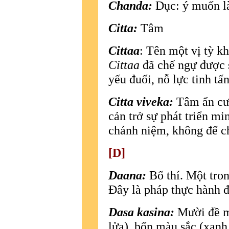
Chanda:
Dục: ý muốn 
Citta:
Tâm
Cittaa
: Tên một vị tỳ k
Cittaa
đã chế ngự được s
yếu đuối, nỗ lực tinh tấ
Citta viveka:
Tâm ẩn cư.
cản trở sự phát triển mi
chánh niệm, không để c
[D]
Daana:
Bố thí. Một tro
Ðây là pháp thực hành đầ
Dasa kasina:
Mười đề mụ
lửa), bốn màu sắc (xanh,