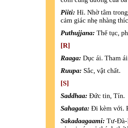
Piiti:
Hỉ. Nhờ tâm trong 
cảm giác nhẹ nhàng thíc
Puthujjana:
Thế tục, p
[R]
Raaga:
Dục ái. Tham ái
Ruupa:
Sắc, vật chất.
[S]
Saddhaa:
Ðức tin, Tín.
Sahagata:
Ði kèm với. P
Sakadaagaami:
Tư-Ðà-H