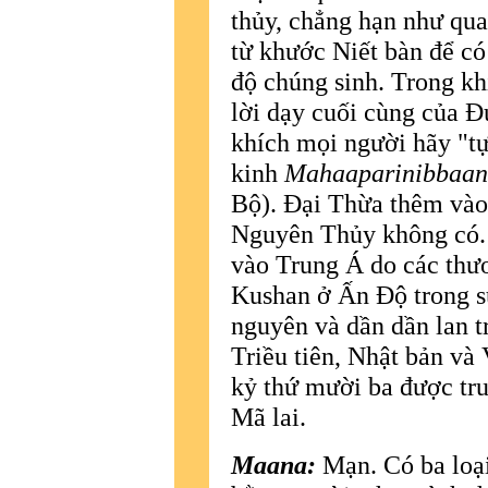
thủy, chẳng hạn như qu
từ khước Niết bàn để có
độ chúng sinh. Trong kh
lời dạy cuối cùng của Ð
khích mọi người hãy "t
kinh
Mahaaparinibbaan
Bộ). Ðại Thừa thêm vào
Nguyên Thủy không có. 
vào Trung Á do các thươ
Kushan ở Ấn Ðộ trong su
nguyên và dần dần lan t
Triều tiên, Nhật bản và
kỷ thứ mười ba được tr
Mã lai.
Maana:
Mạn. Có ba loạ