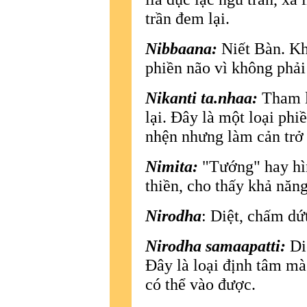
trần đem lại.
Nibbaana:
Niết Bàn. Kh
phiền não vì không phải
Nikanti ta.nhaa:
Tham l
lại. Ðây là một loại ph
nhện nhưng làm cản trở b
Nimita:
"Tướng" hay hìn
thiền, cho thấy khả năn
Nirodha
: Diệt, chấm dứ
Nirodha samaapatti:
Di
Ðây là loại định tâm mà
có thể vào được.