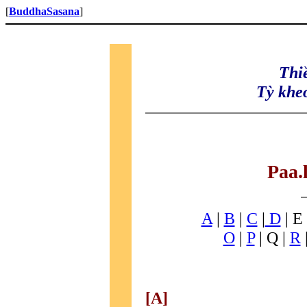
[
BuddhaSasana
]
Thi
Tỳ khe
Paa.
A
|
B
|
C
|
D
| E 
O
|
P
| Q |
R
[A]