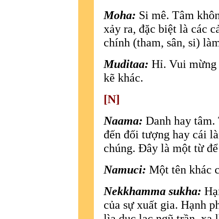
Moha:
Si mê. Tâm không
xảy ra, đặc biệt là các 
chính (tham, sân, si) l
Muditaa:
Hỉ. Vui mừng 
kẽ khác.
[N]
Naama:
Danh hay tâm. 
đến đối tượng hay cái 
chúng. Ðây là một từ để
Namuci:
Một tên khác 
Nekkhamma sukha:
Hạn
của sự xuất gia. Hạnh ph
lìa dục lạc ngũ trần, xa