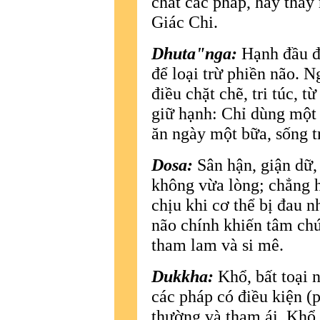
chất các pháp, hay thấy 
Giác Chi.
Dhuta"nga:
Hạnh đầu đ
để loại trừ phiền não. 
điều chặt chẽ, tri túc, 
giữ hạnh: Chỉ dùng một b
ăn ngày một bữa, sống tr
Dosa:
Sân hận, giận dữ,
không vừa lòng; chẳng h
chịu khi cơ thể bị đau n
não chính khiến tâm chú
tham lam và si mê.
Dukkha:
Khổ, bất toại 
các pháp có điều kiện (
thường và tham ái. Khổ 