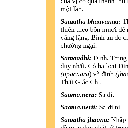
của vị có quả thánh thứ 
một lần.
Samatha bhaavanaa:
Th
thiền theo bốn mươi đề
vắng lặng. Bình an do c
chướng ngại.
Samaadhi:
Ðịnh. Trạng 
duy nhất. Có ba loại Ðị
(upacaara
) và định
(jha
Thất Giác Chi.
Saama.nera:
Sa di.
Saama.nerii:
Sa di ni.
Samatha jhaana:
Nhập Ð
đề mục duy nhất. ở trong