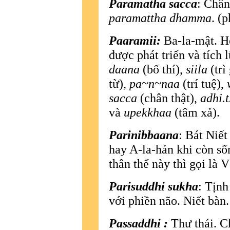
Paramatha sacca
: Chân
paramattha dhamma
. (
Paaramii:
Ba-la-mật. H
được phát triển và tích
daana
(bố thí),
siila
(trì
từ),
pa~n~naa
(trí tuệ),
sacca
(chân thật),
adhi.
và
upekkhaa
(tâm xả).
Parinibbaana
: Bát Niế
hay A-la-hán khi còn số
thân thể này thì gọi là 
Parisuddhi sukha
: Tịnh
với phiền não. Niết bàn.
Passaddhi :
Thư thái. Ch