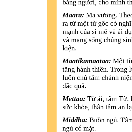
bằng người, cho mình t
Maara:
Ma vương. The
ra từ một từ gốc có nghĩ
mạnh của si mê và ái dụ
và mạng sống chúng sinh
kiện.
Maatikamaataa:
Một tín
tăng hành thiền. Trong 
luôn chú tâm chánh niệm
đắc quả.
Mettaa:
Từ ái, tâm Từ. 
sức khỏe, thân tâm an lạ
Middha:
Buồn ngủ. Tâm 
ngủ có mặt.