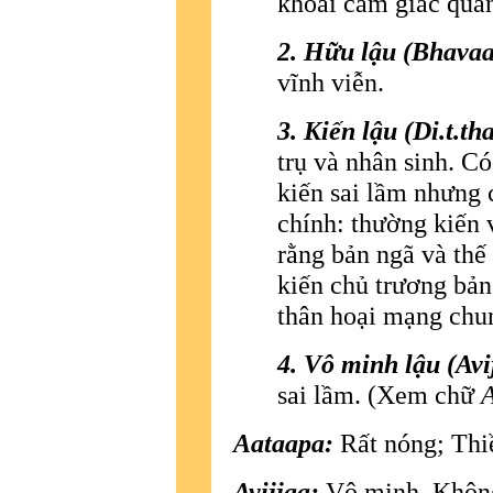
khoái cảm giác qua
2. Hữu lậu (Bhavaa
vĩnh viễn.
3. Kiến lậu (Di.t.th
trụ và nhân sinh. C
kiến sai lầm nhưng 
chính: thường kiến 
rằng bản ngã và thế
kiến chủ trương bản
thân hoại mạng chu
4. Vô minh lậu (Avi
sai lầm. (Xem chữ
A
Aataapa:
Rất nóng; Thiề
Avijjaa:
Vô minh. Không