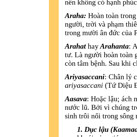
nên không có hạnh phúc
Araha:
Hoàn toàn trong 
người, trời và phạm thiê
trong mười ân đức của P
Arahat
hay
Arahanta
: 
tư. Là người hoàn toàn g
còn tâm bệnh. Sau khi c
Ariyasaccani
: Chân lý
ariyasaccani
(Tứ Diệu 
Aasava
: Hoặc lậu; ách 
nước lũ. Bởi vì chúng t
sinh trôi nổi trong sông
1. Dục lậu (Kaama