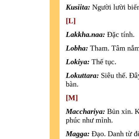
Kusiita:
Người lười biế
[L]
Lakkha.naa:
Ðặc tính.
Lobha:
Tham. Tâm nắm g
Lokiya:
Thế tục.
Lokuttara:
Siêu thế. Ðây
bàn.
[M]
Macchariya:
Bủn xỉn. 
phúc như mình.
Magga:
Ðạo. Danh từ để