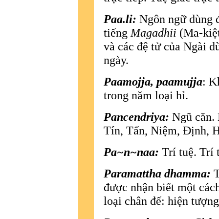
Paa.li:
Ngôn ngữ dùng để
tiếng
Magadhii
(Ma-kiệt
và các đệ tử của Ngài d
ngày.
Paamojja, paamujja
: K
trong năm loại hỉ.
Pancendriya:
Ngũ căn. 
Tín, Tấn, Niệm, Ðịnh, 
Pa~n~naa:
Trí tuệ. Trí 
Paramattha dhamma:
T
được nhận biết một cách
loại chân đế: hiện tượng