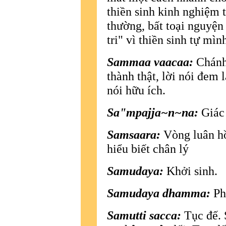
thiền sinh kinh nghiệm t
thường, bất toại nguyện
tri" vì thiền sinh tự mìn
Sammaa vaacaa:
Chánh 
thành thật, lời nói đem l
nói hữu ích.
Sa"mpajja~n~na:
Giác 
Samsaara:
Vòng luân hồ
hiểu biết chân lý
Samudaya:
Khởi sinh.
Samudaya dhamma:
Ph
Samutti sacca:
Tục đế. 