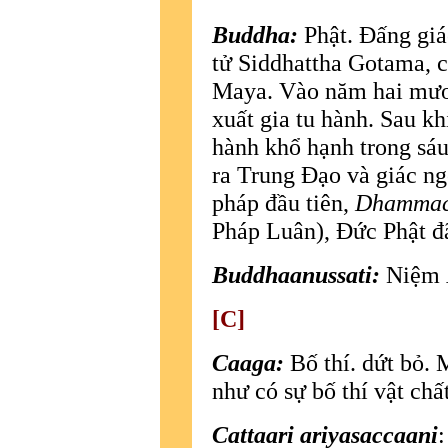
Buddha:
Phật. Ðấng giá
tử Siddhattha Gotama, 
Maya. Vào năm hai mươi 
xuất gia tu hành. Sau kh
hành khổ hạnh trong sáu
ra Trung Ðạo và giác ng
pháp đầu tiên,
Dhammaca
Pháp Luân), Ðức Phật đ
Buddhaanussati:
Niệm 
[C]
Caaga:
Bố thí. dứt bỏ.
như có sự bố thí vật chất
Cattaari ariyasaccaani