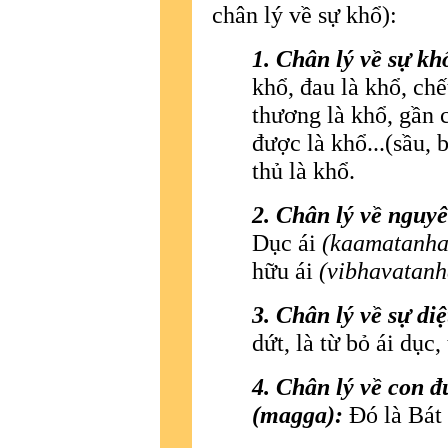
chân lý về sự khổ):
1. Chân lý về sự k
khổ, đau là khổ, chế
thương là khổ, gần 
được là khổ...(sầu, b
thủ là khổ.
2. Chân lý về nguy
Dục ái
(kaamatanha
hữu ái
(vibhavatanh
3. Chân lý về sự di
dứt, là từ bỏ ái dục,
4. Chân lý về con 
(magga):
Ðó là Bát