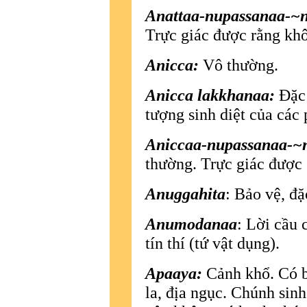
Anattaa-nupassanaa-~
Trực giác được rằng khô
Anicca:
Vô thường.
Anicca lakkhanaa:
Ðặc 
tượng sinh diệt của các 
Aniccaa-nupassanaa-~
thường. Trực giác được 
Anuggahita
: Bảo vệ, đặ
Anumodanaa
: Lời cầu 
tín thí (tứ vật dụng).
Apaaya:
Cảnh khổ. Có bố
la, địa ngục. Chúnh sinh