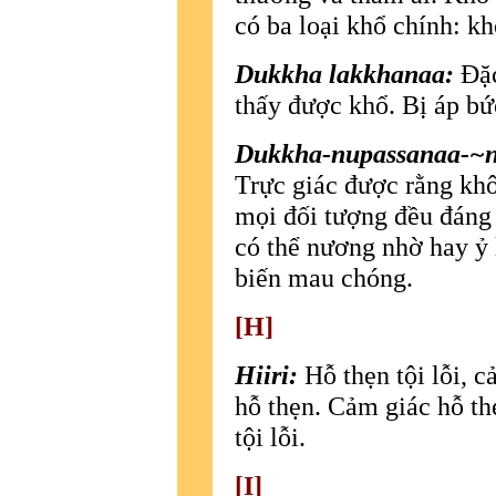
có ba loại khổ chính: k
Dukkha lakkhanaa:
Ðặc
thấy được khổ. Bị áp bứ
Dukkha-nupassanaa-~
Trực giác được rằng khôn
mọi đối tượng đều đáng
có thể nương nhờ hay ỷ lạ
biến mau chóng.
[H]
Hiiri:
Hỗ thẹn tội lỗi, 
hỗ thẹn. Cảm giác hỗ th
tội lỗi.
[I]