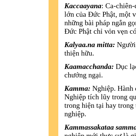
Kaccaayana
: Ca-chiên-
lớn của Ðức Phật, một v
những bài pháp ngắn gọ
Ðức Phật chỉ vỏn vẹn có
Kalyaa.na mitta:
Người 
thiện hữu.
Kaamacchanda:
Dục lạ
chướng ngại.
Kamma:
Nghiệp. Hành đ
Nghiệp tích lũy trong qu
trong hiện tại hay trong 
nghiệp.
Kammassakataa sammaa
nghiệp mới thực sự là gi