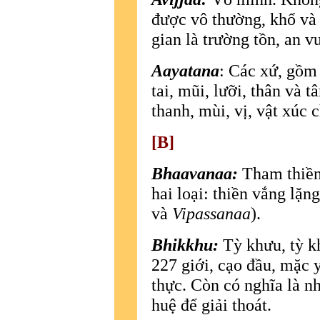
được vô thường, khổ và 
gian là trường tồn, an vu
Aayatana
: Các xứ, gồm
tai, mũi, lưỡi, thân và
thanh, mùi, vị, vật xúc
[B]
Bhaavanaa:
Tham thiền 
hai loại: thiền vắng lặ
và
Vipassanaa
).
Bhikkhu:
Tỳ khưu, tỳ kh
227 giới, cạo đầu, mặc 
thực. Còn có nghĩa là nh
huệ để giải thoát.