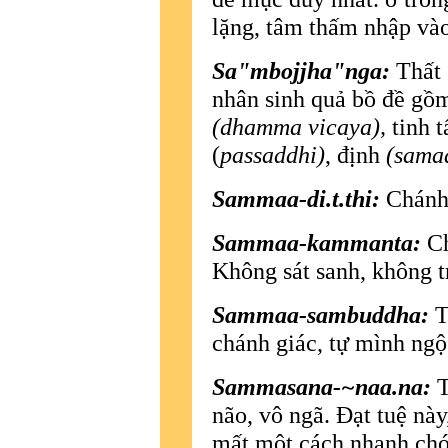
lặng, tâm thấm nhập và
Sa"mbojjha"nga:
Thất 
nhân sinh quả bồ đề gồ
(dhamma vicaya),
tinh 
(
passaddhi)
, định
(sama
Sammaa-di.t.thi:
Chánh 
Sammaa-kammanta:
Ch
Không sát sanh, không t
Sammaa-sambuddha:
T
chánh giác, tự mình ngộ
Sammasana-~naa.na:
T
não, vô ngã. Ðạt tuệ này,
mất một cách nhanh chón