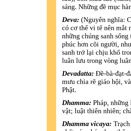
sáng. Những đề mục hàn
Deva:
(Nguyên nghĩa: Ch
có cơ thể vi tế nên mắt
những chúng sanh sống t
phúc hơn cõi người, nhưn
sanh trở lại chịu khổ tro
luân lưu trong vòng luân
Devadatta:
Ðề-bà-đạt-đa
mưu chia rẽ giáo hội, v
Phật.
Dhamma:
Pháp, những l
vật; luật thiên nhiên; ch
Dhamma vicaya:
Trạch 