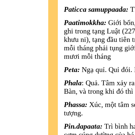
Paticca samuppaada:
Th
Paatimokkha:
Giới bổn
ghi trong tạng Luật (22
khưu ni), tạng đầu tiên
mỗi tháng phải tụng giớ
mươi mỗi tháng
Peta:
Ngạ quỉ. Quỉ đói.
Phala
: Quả. Tâm xảy ra 
Bàn, và trong khi đó thì 
Phassa:
Xúc, một tâm sở
tượng.
Pin.dapaata:
Trì bình h
cơm cúng dường của bá 