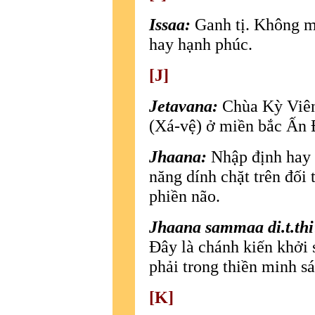
Issaa:
Ganh tị. Không m
hay hạnh phúc.
[J]
Jetavana:
Chùa Kỳ Viên
(Xá-vệ) ở miền bắc Ấn 
Jhaana:
Nhập định hay t
năng dính chặt trên đối 
phiền não.
Jhaana sammaa di.t.thi
Ðây là chánh kiến khởi 
phải trong thiền minh sá
[K]