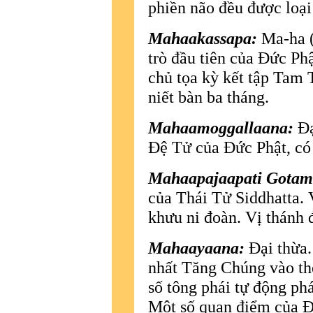
phiền não đều được loại
Mahaakassapa:
Ma-ha (
trò đầu tiên của Ðức Phậ
chủ tọa kỳ kết tập Tam 
niết bàn ba tháng.
Mahaamoggallaana:
Ðạ
Ðệ Tử của Ðức Phật, có 
Mahaapajaapati Gotami
của Thái Tử Siddhatta. 
khưu ni đoàn. Vị thánh 
Mahaayaana:
Ðại thừa.
nhất Tăng Chúng vào th
số tông phái tự động phá
Một số quan điểm của Ðạ