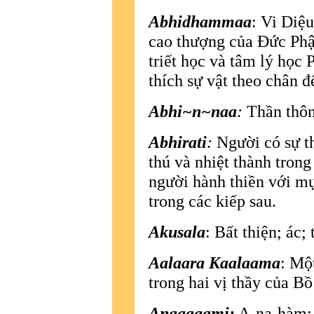
Abhidhammaa
: Vi Diệ
cao thượng của Ðức Phậ
triết học và tâm lý học P
thích sự vật theo chân đ
Abhi~n~naa
:
Thần thông
Abhirati
:
Người có sự th
thú và nhiệt thành tron
người hành thiền với mụ
trong các kiếp sau.
Akusala
: Bất thiện; ác; t
Aalaara Kaalaama
: Mộ
trong hai vị thầy của Bồ 
Anaagaami:
A-na-hàm; B