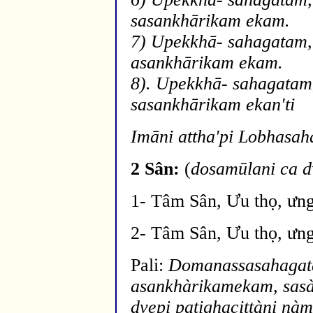
sasankh
ārikam eka
m.
7) Upekkh
ā
- sahagatam,
asankh
ārikam eka
m.
8). Upekkh
ā
- sahagatam,
sasankh
ārikam ekan'ti
Im
āni a
ttha'pi Lobhasah
2 Sân:
(
dosam
ūlani ca 
1- Tâm Sân, Ưu thọ, ưng
2- Tâm Sân, Ưu thọ, ưng
Pali:
Domanassasahagat
asankhàrikamekam, sas
dvepi patighacittàni nàm