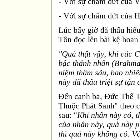
- Với sự chấm dứt của 
- Với sự chấm dứt của H
Lúc bấy giờ
đ
ã thấu hiể
Tôn đọc l
ên bài kệ hoan
"Quả thật vậy, khi các 
bậc thánh nhân (Brahma
niệm thâm sâu, bao nhiê
này
đ
ã thấu triệt sự tận
Đến canh ba, Đức Thế T
Thuộc Phát Sanh" theo c
sau: "
Khi nhân này có, t
của nhân này, quả này p
thì quả này không có. V