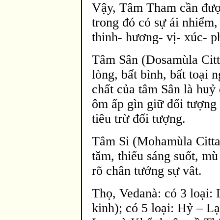
Vậy, Tâm Tham cần
đượ
trong
đó có sự ái nhiểm,
thinh- hương- vị- xúc- p
Tâm Sân (Dosamùla Citta)
lòng, bất bình, bất toại 
chất của tâm Sân là huỷ
ôm ấp gìn giữ
đối tượng 
ti
êu trừ
đối tượng.
Tâm Si (Mohamùla Citta)
t
ăm, thiếu sáng suốt, m
ù
rõ chân tướng sự vât.
Thọ, Vedanà: có 3 loại:
kinh); có 5 loại: Hỷ – L