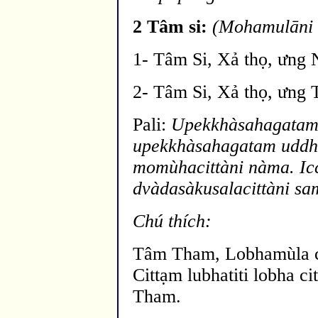
2 Tâm si:
(Mohamul
āni
1- Tâm Si, Xả thọ, ưng 
2- Tâm Si, Xả thọ, ưng 
Pali:
Upekkhàsahagatam
upekkhàsahagatam uddh
momùhacittàni nàma. Ic
dvàdasàkusalacittàni sam
Chú thích:
Tâm Tham, Lobhamùla ci
Cittạm lubhatiti lobha c
Tham.