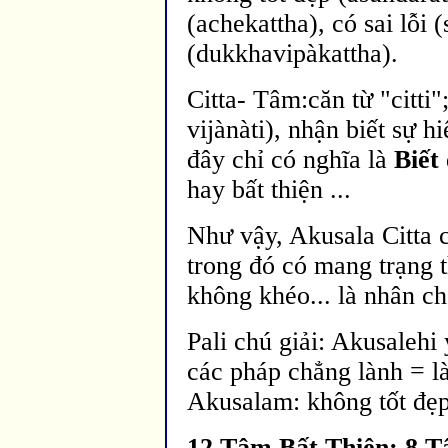
(achekattha), có sai lỗi 
(dukkhavip
àkattha).
Citta- Tâm:c
ăn t
ừ "citti"
vijànàti), nhận biết sự 
đây chỉ có nghĩa l
à
Biết
hay bất thiện
...
Như vậy, Akusala Citta c
trong đó có mang trạng t
không khéo
... là nhân c
Pali chú giải: Akusalehi
các pháp chẳng lành = l
Akusalam: không tốt
đẹp
12 Tâm Bất Thiện: 8 