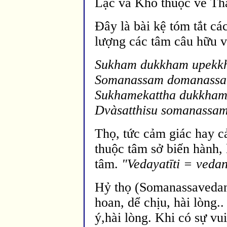
Lạc và Khổ thuộc về Th
Đây là bài kệ tóm tắt các
lượng các tâm câu hữu vớ
Sukham dukkham upekkhàt
Somanassam domanassam
Sukhamekattha dukkham
Dvàsatthisu somanassam
Thọ, tức cảm giác hay c
thuộc tâm sở biến hành, 
tâm.
"Vedayat
īti = veda
Hỷ thọ (Somanassavedanà
hoan, dể chịu, hài lòng..
ý,h
ài lòng. Khi có sự vu