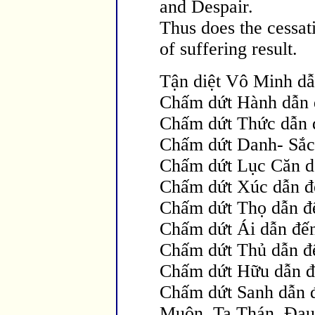
and Despair.
Thus does the cessati
of suffering result.
Tận diệt Vô Minh d
Chấm dứt Hành dẫn
Chấm dứt Thức dẫn 
Chấm dứt Danh- Sắ
Chấm dứt Lục Căn d
Chấm dứt Xúc dẫn đ
Chấm dứt Thọ dẫn đ
Chấm dứt Ái dẫn đế
Chấm dứt Thủ dẫn đ
Chấm dứt Hữu dẫn đ
Chấm dứt Sanh dẫn 
Muộn, Ta Thán,
Đau