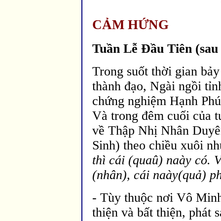
CẢM HỨNG
Tuần Lễ
Đầu Ti
ên (sau
Trong suốt thời gian bả
thành
đạo
, Ngài ngồi tỉ
chứng nghiệm Hạnh Phúc
V
à trong
đ
êm cuối của t
về Thập Nhị Nhân Duyê
Sinh) theo chiều xuôi n
thì cái (quaû) naày có. 
(nhân), cái naày(quả) ph
- Tùy thuộc nơi Vô Minh
thiện và bất thiện, phát 