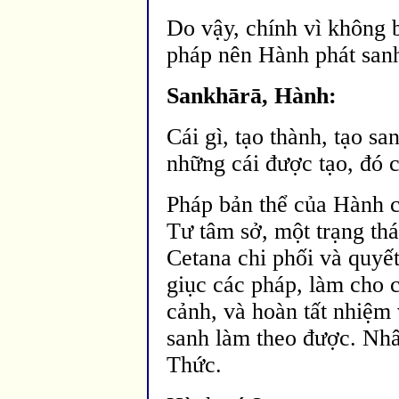
Do vậy, chính vì không b
pháp nên Hành phát san
Sankh
ārā,
Hành:
Cái gì, tạo thành, tạo sa
những cái
được tạo, đó c
Pháp bản thể của Hành c
Tư tâm sở, một trạng thá
Cetana chi phối và quyế
giục các pháp, l
àm cho c
cảnh, và hoàn tất nhiệm 
sanh l
àm theo
được. Nhâ
Thức.