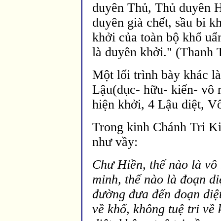
duyên Thủ, Thủ duyên 
duyên già chết, sầu bi k
khởi của toàn bộ khổ uẩn
là duyên khởi." (Thanh
Một lối trình bày khác l
Lậu(dục- hữu- kiến- vô 
hiện khởi, 4 Lậu diệt, V
Trong kinh Chánh Tri Ki
như vầy:
Chư Hiền, thế nào là vô 
minh, thế nào là
đoạn di
đường đưa đến đoạn diệt
về khổ, không tuệ tri về 