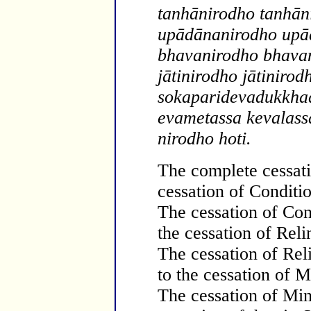
tanh
ānirodho ta
nh
ān
upādānanirodho upā
bhavanirodho bhava
jātinirodho jātiniro
sokaparidevadukkh
evametassa kevalas
nirodho hoti.
The complete cessati
cessation of Conditio
The cessation of Cond
the cessation of Rel
The cessation of Rel
to the cessation of 
The cessation of Min