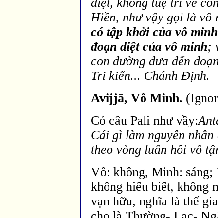
diệt, không tuệ tri về c
Hiền, như vậy gọi l
à vô 
có tập khởi của vô minh
đoạn diệt của vô minh
;
con
đường đưa đến đoạn 
Tri kiến... Chánh Ðịnh.
Avijj
ā,
Vô Minh.
(Igno
Có câu Pali như vầy:
Ant
Cái gì làm nguyên nhân 
theo v
òng luân hồi vô tậ
Vô: không, Minh: sáng; 
không hiểu biết, không 
vạn hữu, nghĩa l
à thế g
cho là Thường- Lạc- Ngã 