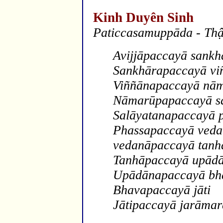
Kinh Duyên Sinh
Paticcasamupp
āda
- Thậ
Avijj
āpaccayā sa
nkh
Sa
nkh
ārapaccayā vi
Viññ
ā
napaccay
ā nā
N
āmarūpapaccayā s
Salāyatanapaccayā 
Phassapaccayā ved
vedanāpaccayā tanh
Ta
nh
āpaccayā upād
Up
ādānapaccayā bh
Bhavapaccayā jāti
Jātipaccayā jarāmar