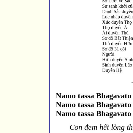
Sơ Lượt về Sắc
Sự sanh khởi của
Danh Sắc duyên
Lục nhập duyên
Xúc duyên Thọ
Thọ duyên Ái
Ái duyên Thủ
Sơ
đồ Bất Thiện
Thủ duy
ên Hữu
Sơ
đồ 31 c
õi
Người
Hữu duyên Sin
Sinh duyên Lão
Duyên Hệ
Namo tassa Bhagavat
Namo tassa Bhagavat
Namo tassa Bhagavat
Con
đem hết l
òng t