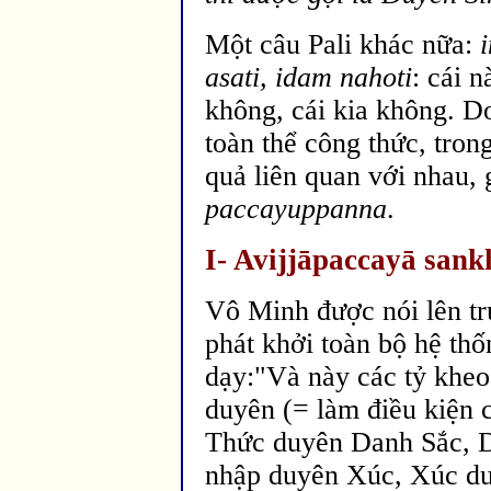
Một câu Pali khác nữa:
asati, idam nahoti
: cái n
không, cái kia không. D
toàn thể công thức, tron
quả liên quan với nhau, 
paccayuppanna
.
I- Avijj
āpaccayā sa
nk
Vô Minh
được nói l
ên t
phát khởi toàn bộ hệ th
dạy:"Và này các tỷ kheo
duyên (= làm
điều kiện 
Thức duyên Danh Sắc, D
nhập duyên Xúc, Xúc du