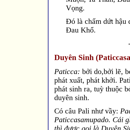
Vọng.
Đó là chấm dứt hậu 
Đau Khổ.
Duyên Sinh (Paticca
Paticca:
bởi do,bởi lẽ, b
phát xuất, phát khởi. Pa
phát sinh ra, tuỳ thuộc b
duyên sinh.
Có câu Pali như vầy:
Pa
Paticcasamupado.
Cái g
thì
được gọi l
à Duyên Si