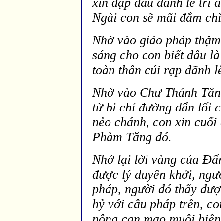
xin dập
đầu đ
ãnh lễ tri
Ngài con sẽ mãi
đắm ch
Nhờ vào giáo pháp thậm
sáng cho con biết
đâu l
à
toàn thân cúi rạp
đ
ãnh l
Nhờ vào Chư Thánh T
ăn
từ bi chỉ
đường dẩn lối c
nẻo chánh, con xin cuối
Phàm T
ăng đó.
Nhớ lại lời vàng của
Đấn
được lý duy
ên khởi, ng
pháp, người đó thấy đượ
hỷ với câu pháp trên, con
nông cạn mạo muội biên