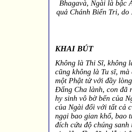
Bhagav
à, Ngài là bậc
quả Chánh Biến Tri, do
KHAI BÚT
Không là Thi Sĩ, không l
cũng không là Tu sĩ, mà
một Phật tử với
đầy l
òng
Đấng Cha l
ành, con
đ
ã 
hy sinh vô bờ bến của N
của Ngài
đối với tất cả
ngại bao gian khổ, bao 
đích cứu độ chúng sanh 