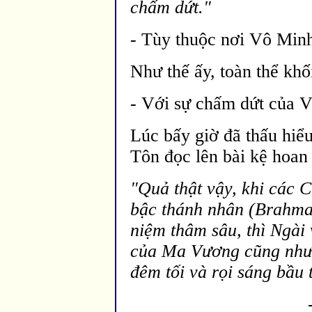
chấm dứt."
- Tùy thuộc nơi Vô Minh
Như thế ấy, toàn thể kh
- Với sự chấm dứt của V
Lúc bấy giờ
đ
ã thấu hiể
Tôn đọc l
ên bài kệ hoan
"Quả thật vậy, khi các 
bậc thánh nhân (Brahma
niệm thâm sâu, thì Ngài
của Ma Vương cũng như 
đ
êm tối và rọi sáng bầu t