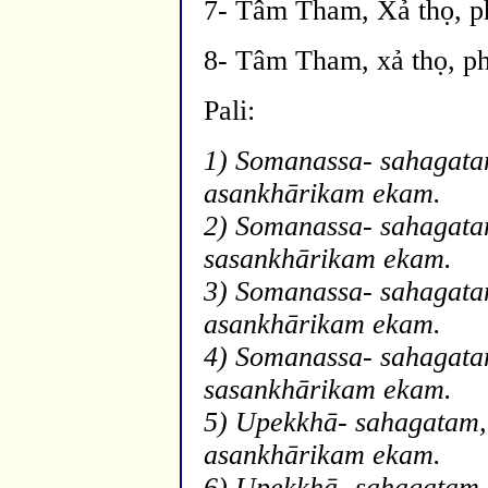
7- Tâm Tham, Xả thọ, ph
8- Tâm Tham, xả thọ, ph
Pali:
1) Somanassa- sahagata
asankh
ārikam eka
m.
2) Somanassa- sahagata
sasankh
ārikam eka
m.
3) Somanassa- sahagatam
asankh
ārikam eka
m.
4) Somanassa- sahagatam
sasankh
ārikam eka
m.
5) Upekkh
ā
- sahagatam,
asankh
ārikam eka
m.
6) Upekkh
ā
- sahagatam,