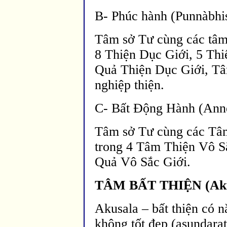
B- Phúc hành (Punnàbhi
Tâm sở Tư cùng các tâ
8 Thiện Dục Giới, 5 Thi
Quả Thiện Dục Giới, Tâ
nghiệp thiện.
C- Bất
Động H
ành (Ann
Tâm sở Tư cùng các Tâ
trong 4 Tâm Thiện Vô S
Quả Vô Sắc Giới.
TÂM BẤT THIỆN (Akus
Akusala – bất thiện có n
không tốt đẹp (asundarat