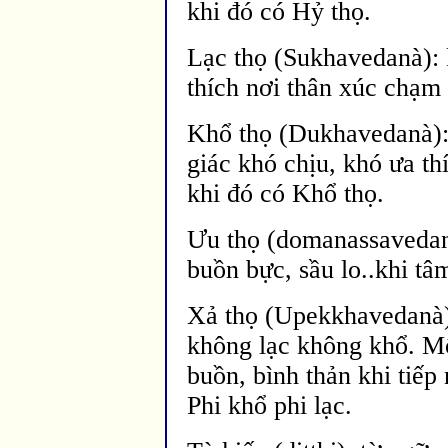
khi
đó có Hỷ thọ.
Lạc thọ (Sukhavedanà): 
thích nơi thân xúc chạm 
Khổ thọ (Dukhavedanà)
giác khó chịu, khó ưa th
khi
đó có Khổ thọ.
Ưu thọ (domanassavedanà
buồn bực, sầu lo..khi t
Xả thọ (Upekkhavedanà)
không lạc không khổ. Mộ
buồn, bình thản khi tiếp
Phi khổ phi lạc.