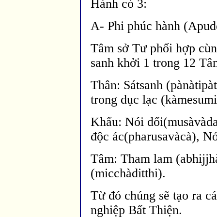
Hành có 3:
A- Phi phúc hành (Apud
Tâm sở Tư phối hợp cùn
sanh khởi 1 trong 12 Tâ
Thân: Sátsanh (pànàtipà
trong dục lạc (kàmesumi
Khẩu: Nói dối(musàvàda)
độc ác(pharusav
àcà), N
Tâm: Tham lam (abhijjhà
(micchàditthi).
Từ
đó chúng sẽ tạo ra c
nghiệp Bất Thiện.