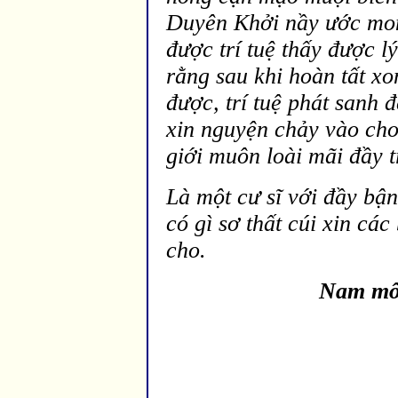
Duyên Khởi nầy ước mong
được trí tuệ thấy được l
rằng sau khi hoàn tất x
được, trí tuệ phát sanh 
xin nguyện chảy v
ào cho
giới muôn loài mãi
đầy t
Là một cư sĩ với
đầy bận
có g
ì sơ thất cúi xin cá
cho.
Nam mô