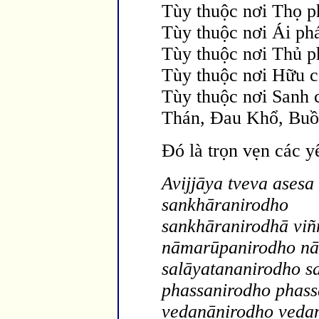
Tùy thuộc nơi Thọ p
Tùy thuộc nơi Ái ph
Tùy thuộc nơi Thủ p
Tùy thuộc nơi Hữu c
Tùy thuộc nơi Sanh 
Thán,
Đau Khổ, Buồ
Đó là trọn vẹn các y
Avijj
āya tveva asesa
sankhāranirodho
sa
nkh
āranirodhā vi
ñ
nāmarūpanirodho n
sa
lāyatananirodho s
phassanirodho phass
vedanānirodho veda