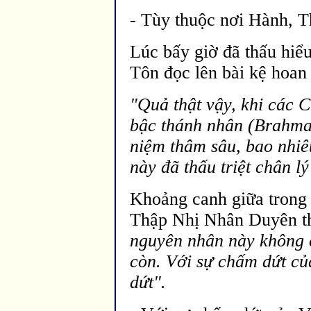
- Tùy thuộc nơi Hành, Th
Lúc bấy giờ
đ
ã thấu hiể
Tôn đọc l
ên bài kệ hoan
"Quả thật vậy, khi các 
bậc thánh nhân (Brahm
niệm thâm sâu, bao nhiêu
này đã thấu triệt chân l
Khoảng canh giữa tron
Thập Nhị Nhân Duy
ên t
nguyên nhân này không 
còn. Với sự chấm dứt c
dứt".