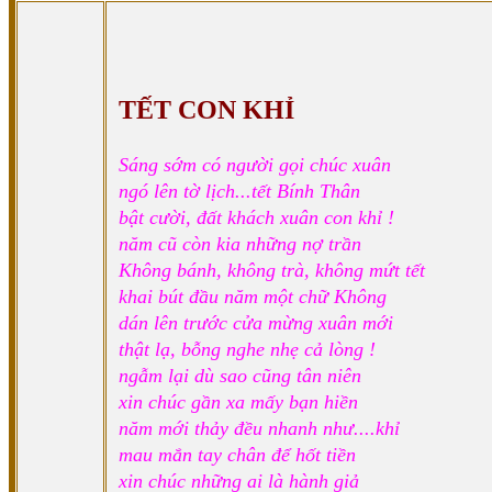
TẾT CON KHỈ
Sáng sớm có người gọi chúc xuân
ngó lên tờ lịch...tết Bính Thân
bật cười, đất khách xuân con khỉ !
năm cũ còn kia những nợ trần
Không bánh, không trà, không mứt tết
khai bút đầu năm một chữ Không
dán lên trước cửa mừng xuân mới
thật lạ, bỗng nghe nhẹ cả lòng !
ngẫm lại dù sao cũng tân niên
xin chúc gần xa mấy bạn hiền
năm mới thảy đều nhanh như....khỉ
mau mắn tay chân để hốt tiền
xin chúc những ai là hành giả