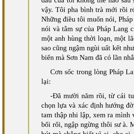
đau của tôi không thể nào sâu
vậy. Tôi pha bình trà mới rồi 
Những điều tôi muốn nói, Pháp L
nói và tâm sự của Pháp Lang cứ
một anh hùng thời loạn, một lã
sao cũng ngậm ngùi uất kết nh
biến mà Sơn Nam đã có lần nhắc
Cơn sốc trong lòng Pháp La
lại:
-Đã mười năm rồi, từ cái t
chọn lựa và xác định hướng đờ
tam thập nhi lập, xem ra mình 
bối rối, ngập ngừng thôi sư à. 