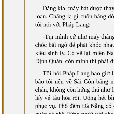
Đàng kia, máy hát được thay
loạn. Chẳng lạ gì cuốn băng đó
tôi nói với Pháp Lang:
-Tụi mình cứ như mấy thằng 
chóc bất ngờ để phải khóc nha
kiểu sinh ly. Có về lại miền 
Định Quán, còn mình thì phải 
Tôi hỏi Pháp Lang bao giờ 
bảo tôi nên về Sài Gòn bằng 
chán, không còn hứng thú như l
lấy vé tàu hỏa rồi. Uống hết bì
phục vụ. Phố đêm Đà Nẵng có c