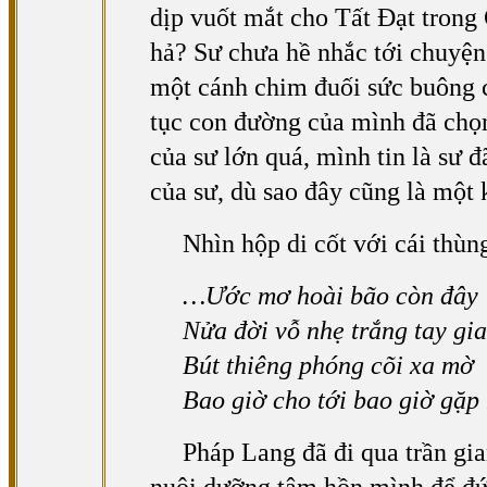
dịp vuốt mắt cho Tất Đạt tron
hả? Sư chưa hề nhắc tới chuyện
một cánh chim đuối sức buông cá
tục con đường của mình đã chọn
của sư lớn quá, mình tin là sư 
của sư, dù sao đây cũng là một
Nhìn hộp di cốt với cái thùn
…Ước mơ hoài bão còn đây
Nửa đời vỗ nhẹ trắng tay gi
Bút thiêng phóng cõi xa mờ
Bao giờ cho tới bao giờ gặ
Pháp Lang đã đi qua trần gia