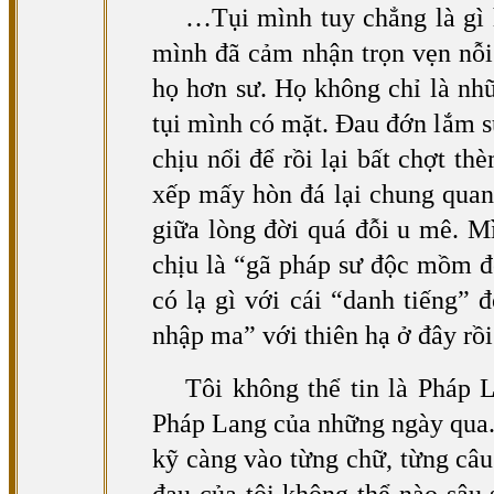
…Tụi mình tuy chẳng là gì 
mình đã cảm nhận trọn vẹn nỗi
họ hơn sư. Họ không chỉ là nh
tụi mình có mặt. Đau đớn lắm sư
chịu nổi để rồi lại bất chợt t
xếp mấy hòn đá lại chung quan
giữa lòng đời quá đỗi u mê. M
chịu là “gã pháp sư độc mồm độ
có lạ gì với cái “danh tiếng”
nhập ma” với thiên hạ ở đây rồi
Tôi không thể tin là Pháp 
Pháp Lang của những ngày qua.
kỹ càng vào từng chữ, từng câu 