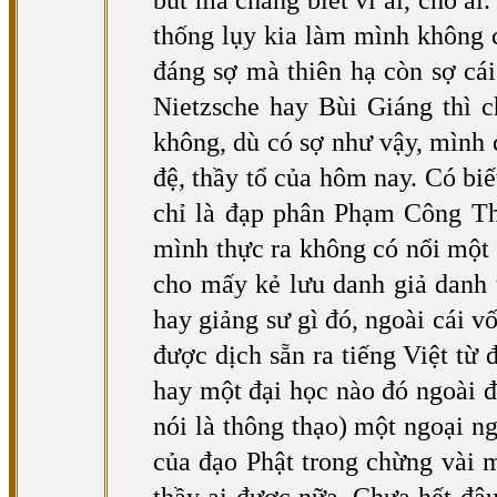
bút mà chẳng biết vì ai, cho ai
thống lụy kia làm mình không c
đáng sợ mà thiên hạ còn sợ cá
Nietzsche hay Bùi Giáng thì 
không, dù có sợ như vậy, mình 
đệ, thầy tổ của hôm nay. Có bi
chỉ là đạp phân Phạm Công Thi
mình thực ra không có nổi một 
cho mấy kẻ lưu danh giả danh 
hay giảng sư gì đó, ngoài cái v
được dịch sẵn ra tiếng Việt từ
hay một đại học nào đó ngoài đ
nói là thông thạo) một ngoại n
của đạo Phật trong chừng vài 