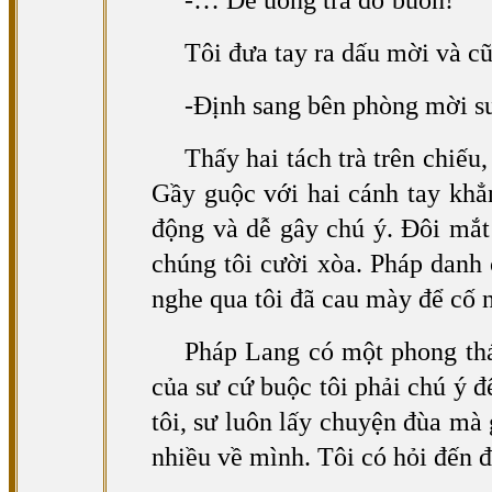
-… Để uống trà đỡ buồn!
Tôi đưa tay ra dấu mời và c
-Định sang bên phòng mời s
Thấy hai tách trà trên chiếu
Gầy guộc với hai cánh tay khẳ
động và dễ gây chú ý. Đôi mắt
chúng tôi cười xòa. Pháp danh 
nghe qua tôi đã cau mày để cố nh
Pháp Lang có một phong thái
của sư cứ buộc tôi phải chú ý 
tôi, sư luôn lấy chuyện đùa mà
nhiều về mình. Tôi có hỏi đến đâ