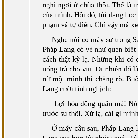
nghỉ ngơi ở chùa thôi. Thế là 
của mình. Hồi đó, tôi đang họ
phạm và tự điển. Chỉ vậy mà xe
Nghe nói có mấy sư trong Sà
Pháp Lang có vẻ như quen biết 
cách thật kỳ lạ. Những khi có
uống trà cho vui. Dĩ nhiên đó l
nữ một mình thì chẳng rõ. Buổ
Lang cười tinh nghịch:
-Lợi hòa đồng quân mà! Nói
trước sư thôi. Xứ lạ, cái gì mì
Ở mấy câu sau, Pháp Lang k