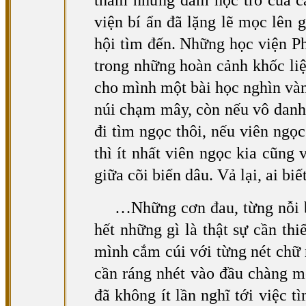
thẳm nhưng đám học trò của các
viện bí ẩn đã lặng lẽ mọc lên
hội tìm đến. Những học viện Ph
trong những hoàn cảnh khốc liệ
cho mình một bài học nghìn vàng
núi chạm mây, còn nếu vô danh 
đi tìm ngọc thôi, nếu viên ngọ
thì ít nhất viên ngọc kia cũng
giữa cõi biển dâu. Vả lại, ai b
…Những cơn đau, từng nỗi b
hết những gì là thật sự cần thi
mình cắm cúi với từng nét chữ
cần ráng nhét vào đầu chàng mộ
đã không ít lần nghĩ tới việc t