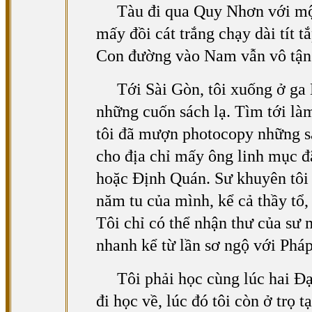
Tàu đi qua Quy Nhơn với mộ
mấy đồi cát trắng chạy dài tít t
Con đường vào Nam vẫn vô tận. 
Tới Sài Gòn, tôi xuống ở ga 
những cuốn sách lạ. Tìm tới là
tôi đã mượn photocopy những sá
cho địa chỉ mấy ông linh mục đ
hoặc Định Quán. Sư khuyên tôi 
năm tu của mình, kể cả thầy tổ,
Tôi chỉ có thể nhận thư của sư 
nhanh kể từ lần sơ ngộ với Phá
Tôi phải học cùng lúc hai Đ
đi học về, lúc đó tôi còn ở trọ