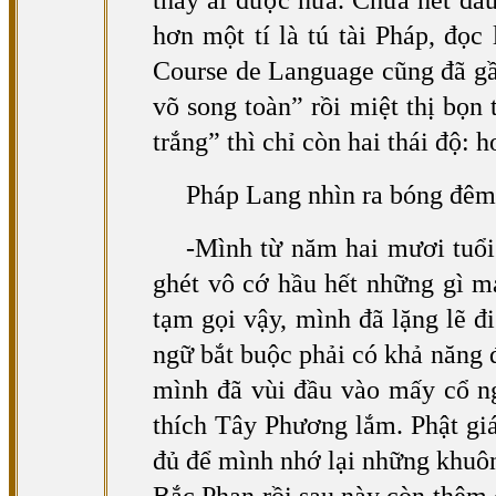
thầy ai được nữa. Chưa hết đâu
hơn một tí là tú tài Pháp, đọ
Course de Language cũng đã gần
võ song toàn” rồi miệt thị bọn 
trắng” thì chỉ còn hai thái độ:
Pháp Lang nhìn ra bóng đêm
-Mình từ năm hai mươi tuổi
ghét vô cớ hầu hết những gì m
tạm gọi vậy, mình đã lặng lẽ đi
ngữ bắt buộc phải có khả năng đ
mình đã vùi đầu vào mấy cổ n
thích Tây Phương lắm. Phật giá
đủ để mình nhớ lại những khuô