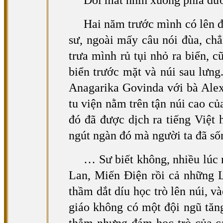
Dõi mắt nhìn xuống phía dướ
Hai năm trước mình có lên đ
sư, ngoài mấy câu nói đùa, ch
trưa mình rủ tụi nhỏ ra biển, 
biển trước mặt và núi sau lưn
Anagarika Govinda với bà Ale
tu viện nằm trên tận núi cao c
đó đã được dịch ra tiếng Việt 
ngút ngàn đó mà người ta đã số
… Sư biết không, nhiều lúc 
Lan, Miến Điện rồi cả những 
thầm dắt díu học trò lên núi, 
giáo không có một đội ngũ tăng