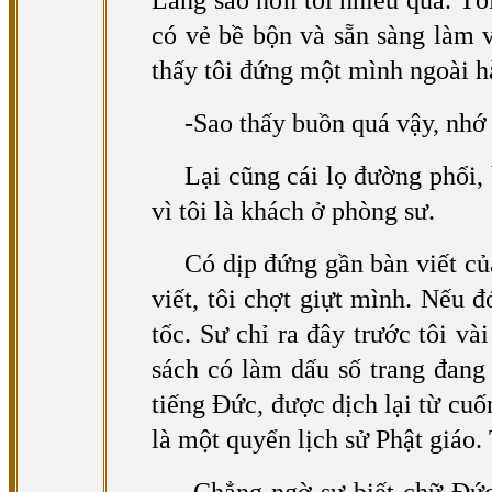
Lang sao hơn tôi nhiều quá. T
có vẻ bề bộn và sẵn sàng làm 
thấy tôi đứng một mình ngoài h
-Sao thấy buồn quá vậy, nhớ
Lại cũng cái lọ đường phổi,
vì tôi là khách ở phòng sư.
Có dịp đứng gần bàn viết củ
viết, tôi chợt giựt mình. Nếu đ
tốc. Sư chỉ ra đây trước tôi v
sách có làm dấu số trang đan
tiếng Đức, được dịch lại từ cuố
là một quyển lịch sử Phật giáo.