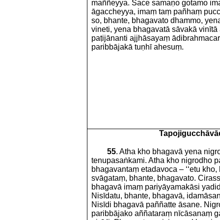
maññeyya. Sace samaṇo gotamo im
āgaccheyya, imaṃ taṃ pañhaṃ pucc
so, bhante, bhagavato dhammo, yen
vineti, yena bhagavatā sāvakā vinītā
paṭijānanti ajjhāsayaṃ ādibrahmacari
paribbājakā tuṇhī ahesuṃ.
Tapojigucchāvā
55
. Atha kho bhagavā yena nigr
tenupasaṅkami. Atha kho nigrodho p
bhagavantaṃ etadavoca – ‘‘etu kho,
svāgataṃ, bhante, bhagavato. Ciras
bhagavā imaṃ pariyāyamakāsi yadi
Nisīdatu, bhante, bhagavā, idamāsan
Nisīdi bhagavā paññatte āsane. Nig
paribbājako aññataraṃ nīcāsanaṃ 