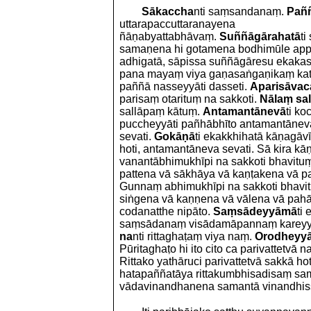
Sākaccha
nti saṃsandanaṃ.
Paññ
uttarapaccuttaranayena
ñāṇabyattabhāvaṃ.
Suññāgārahatā
ti
samaṇena hi gotamena bodhimūle app
adhigatā, sāpissa suññāgāresu ekakass
pana mayaṃ viya gaṇasaṅgaṇikaṃ katv
paññā nasseyyāti dasseti.
Aparisāvac
parisaṃ otarituṃ na sakkoti.
Nālaṃ sal
sallāpaṃ kātuṃ.
Antamantānevā
ti k
puccheyyāti pañhābhīto antamantānev
sevati.
Gokāṇā
ti ekakkhihatā kāṇagāvī.
hoti, antamantāneva sevati. Sā kira k
vanantābhimukhīpi na sakkoti bhavit
pattena vā sākhāya vā kaṇṭakena vā p
Gunnaṃ abhimukhīpi na sakkoti bhav
siṅgena vā kaṇṇena vā vālena vā pahā
codanatthe nipāto.
Saṃsādeyyāmā
ti
saṃsādanaṃ visādamāpannaṃ karey
na
nti rittaghaṭaṃ viya naṃ.
Orodheyy
Pūritaghaṭo hi ito cito ca parivattetvā 
Rittako yathāruci parivattetvā sakkā h
hatapaññatāya rittakumbhisadisaṃ 
vādavinandhanena samantā vinandhiss