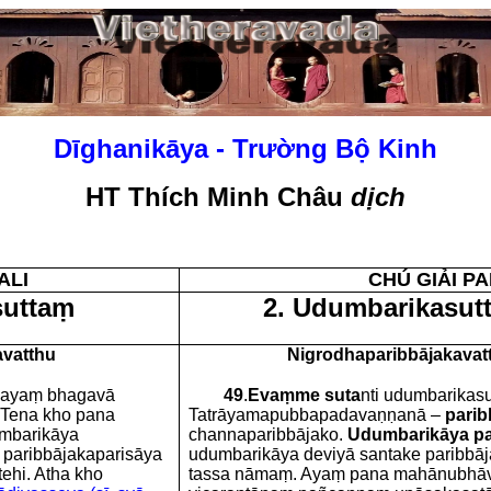
Dīghanikāya - Trường Bộ Kinh
HT Thích Minh Châu
dịch
ALI
CHÚ GIẢI PA
suttaṃ
2. Udumbarikasut
avatthu
Nigrodhaparibbājakava
mayaṃ bhagavā
49
.
Evaṃme suta
nti udumbarikasu
. Tena kho pana
Tatrāyamapubbapadavaṇṇanā –
parib
umbarikāya
channaparibbājako.
Udumbarikāya pa
 paribbājakaparisāya
udumbarikāya deviyā santake paribbā
ehi. Atha kho
tassa nāmaṃ. Ayaṃ pana mahānubhāvo