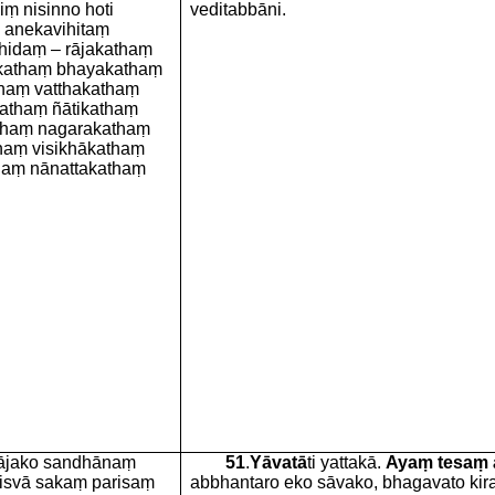
ṃ nisinno hoti
veditabbāni.
 anekavihitaṃ
thidaṃ – rājakathaṃ
kathaṃ bhayakathaṃ
haṃ vatthakathaṃ
athaṃ ñātikathaṃ
thaṃ nagarakathaṃ
haṃ visikhākathaṃ
haṃ nānattakathaṃ
bājako sandhānaṃ
51
.
Yāvatā
ti yattakā.
Ayaṃ tesaṃ 
isvā sakaṃ parisaṃ
abbhantaro eko sāvako, bhagavato kir