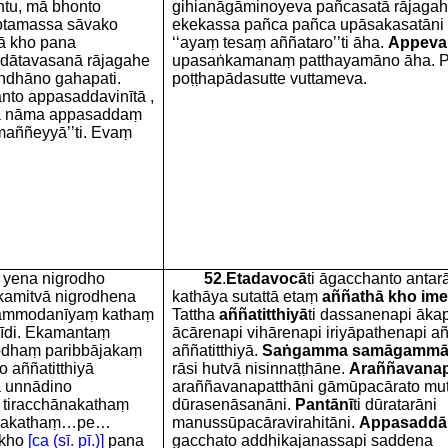
ntu, mā bhonto
gihianāgāminoyeva pañcasatā rājagah
otamassa sāvako
ekekassa pañca pañca upāsakasatāni p
ā kho pana
‘‘ayaṃ tesaṃ aññataro’’ti āha.
Appeva
dātavasanā rājagahe
upasaṅkamanaṃ patthayamāno āha. P
andhāno gahapati.
poṭṭhapādasutte vuttameva.
to appasaddavinītā ,
a nāma appasaddaṃ
maññeyyā’’ti. Evaṃ
 yena nigrodho
52
.
Etadavocā
ti āgacchanto anta
kamitvā nigrodhena
kathāya sutattā etaṃ
aññathā kho ime
Sammodanīyaṃ kathaṃ
Tattha
aññatitthiyā
ti dassanenapi āka
sīdi. Ekamantaṃ
ācārenapi vihārenapi iriyāpathenapi aññ
rodhaṃ paribbājakaṃ
aññatitthiyā.
Saṅgamma samāgamm
 aññatitthiyā
rāsi hutvā nisinnaṭṭhāne.
Araññavanap
 unnādino
araññavanapatthāni gāmūpacārato mut
tiracchānakathaṃ
dūrasenāsanāni.
Pantānī
ti dūratarāni
 rājakathaṃ…pe…
manussūpacāravirahitāni.
Appasaddā
 kho
[ca (sī. pī.)]
pana
gacchato addhikajanassapi saddena