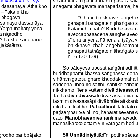
ādivasseva (sī. syā.
vicarantānaṃ pañcannaṃ upāsakasat
 dassanāya. Atha kho
anāgāmī bhagavatā mahāparisamajjhe
– ‘‘akālo kho
o bhagavā.
‘‘Chahi, bhikkhave, aṅgeh
samayo dassanāya.
gahapati tathāgate niṭṭhaṅgato 
ū. Yaṃnūnāhaṃ yena
Katamehi chahi? Buddhe ave
a nigrodho
aveccappasādena saṅghe avec
 Atha kho sandhāno
sīlena ariyena ñāṇena ariyāya vi
ājakārāmo,
bhikkhave, chahi aṅgehi sama
gahapati tathāgate niṭṭhaṅgato sa
ni. 6.120-139).
So pātoyeva uposathaṅgāni adhi
buddhappamukhassa saṅghassa dānaṃ
vihāraṃ gatesu ghare khuddakamaha
saddena ubbāḷho satthu santike ‘‘dha
nikkhanto. Tena vuttaṃ
divā divassa 
Tattha
divā divassā
ti divasassa divā
tasmiṃ divasassāpi divābhūte atikkan
nikkhamīti attho.
Paṭisallīno
ti tato tat
paṭisaṃharitvā nilīno jhānaratisevan
gato.
Manobhāvanīyāna
nti manavaḍḍ
manasikaroto cittaṃ vinīvaraṇaṃ hoti 
grodho paribbājako
50
.
Unnādiniyā
tiādīni poṭṭhapādas