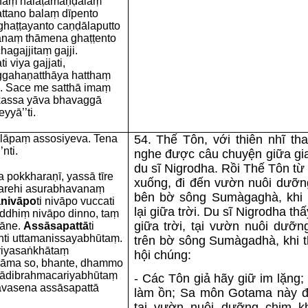
aṇṇaṃ nalāṭamaṇḍalaṃ
ttano balaṃ dīpento
haṭṭayanto caṇḍālaputto
ānaṃ thāmena ghaṭṭento
agajjitaṃ gajji.
 viya gajjati,
ggahaṇatthāya hatthaṃ
i. Sace me satthā imaṃ
kassa yāva bhavaggā
yā’’ti.
llāpaṃ assosiyeva. Tena
54. Thế Tôn, với thiên nhĩ th
nti.
nghe được câu chuyện giữa gi
du sĩ Nigrodha. Rồi Thế Tôn từ
 pokkharaṇī, yassā tīre
xuống, đi đến vườn nuôi dưỡn
tarehi asurabhavanaṃ
bên bờ sông Sumàgaghà, khi đ
nivāpo
ti nivāpo vuccati
lại giữa trời. Du sĩ Nigrodha th
ddhiṃ nivāpo dinno, taṃ
giữa trời, tại vườn nuôi dưỡn
hāne.
Assāsapattā
ti
nti uttamanissayabhūtaṃ.
trên bờ sông Sumàgadhà, khi t
riyasaṅkhātaṃ
hội chúng:
 nāma so, bhante, dhammo
ayādibrahmacariyabhūtaṃ
- Các Tôn giả hãy giữ im lặng;
avasena assāsapattā
làm ồn; Sa môn Gotama này đan
tại vườn nuôi dưỡng chim k