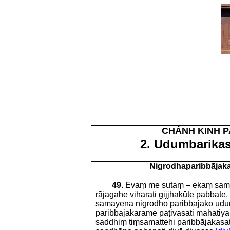
CHÁNH KINH P
2. Udumbarika
Nigrodhaparibbājak
49
. Evaṃ me sutaṃ – ekaṃ sa
rājagahe viharati gijjhakūṭe pabbate
samayena nigrodho paribbājako ud
paribbājakārāme paṭivasati mahatiyā
saddhiṃ tiṃsamattehi paribbājakasat