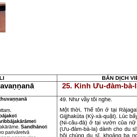
LI
BẢN DỊCH VI
tavaṇṇanā
25. Kinh Ưu-đàm-bà-
tthuvaṇṇanā
49. N
hư vầy tôi nghe.
Một thời, Thế tôn ở tại Ràjag
ttaṃ.
bājako
ti
Gijjhakùta (Kỳ-xà-quật). Lúc bấ
ribbājakārāme
ti
(Ni-câu-đà) ở tại vườn của n
jakārāme.
Sandhāno
ti
(Ưu-đàm-bà-la) dành cho du sĩ
 parivāretvā
hội chúng du sĩ, khoảng ba n