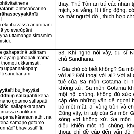
ibhāvitatthena
thay, Thế Tôn an trú các nhàn tị
vātānī
ti antosañcārino
mịch, xa vắng, ít tiếng động, có
rāhasseyyakānī
ti
xa mắt người đời, thích hợp cho
i
ti ekībhāvassa anurūpāni.
hā yo evarūpāni
gayha uttamaṅge sirasmiṃ
sīdi.
a gahapatinā udānaṃ
53. Khi nghe nói vậy, du sĩ N
ako ayaṃ gahapati mama
chủ Sandhana:
 thometi ukkaṃsati,
smiṃ uppannakopaṃ
- Gia chủ có biết không? Sa m
īti sandhānaṃ
với ai? Ðối thoại với ai? Với ai 
tuệ của Sa môn Gotama bị hư
không xứ, Sa môn Gotama khô
yyāsī
ti bujjheyyāsi
một hội chúng, không đủ sức đ
dhiṃ sallapatī
ti kena
cập đến những vấn đề ngoại 
aṇo gotamo sallapati
i kiñci sallāpakāraṇaṃ
bò một mắt, đi vòng tròn và ch
tamassa santikaṃ
Cũng vậy, trí tuệ của Sa môn G
a pana kāraṇaṃ atthi, na
sống với không xứ. Sa môn 
ṃ kena samaṇo gotamo
điều khiển một hội chúng, k
nnādī bhavissatī’’ti.
thoại, chỉ đề cập đến vấn đề 