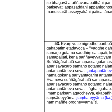
so bhagavā araññavanapatthāni pan
paṭisevati appasaddāni appanigghosā
manussarāhasseyyakāni paṭisallānasā
53
. Evaṃ vutte nigrodho parib
gahapatiṃ etadavoca – ‘‘yagghe gaha
samaṇo gotamo saddhiṃ sallapati, 
samāpajjati, kena paññāveyyattiyaṃ
Suññāgārahatā samaṇassa gotamas
aparisāvacaro samaṇo gotamo nālaṃ
antamantāneva sevati
[antapantāneva
nāma gokāṇā pariyantacārinī antama
Evameva suññāgārahatā samaṇassa
aparisāvacaro samaṇo gotamo; nāla
antamantāneva sevati. Iṅgha, gahap
imaṃ parisaṃ āgaccheyya, ekapañ
saṃsādeyyāma
[saṃhareyyāma (ka.)
naṃ maññe orodheyyāmā’’ti.