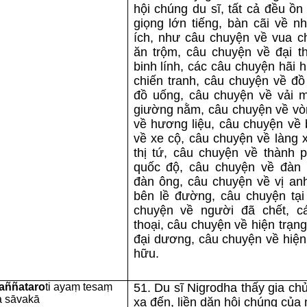
hội chúng du sĩ, tất cả đều ồn
giọng lớn tiếng, bàn cãi về n
ích, như câu chuyện về vua c
ăn trộm, câu chuyện về đại t
binh lính, các câu chuyện hãi 
chiến tranh, câu chuyện về đồ
đồ uống, câu chuyện về vải 
giường nằm, câu chuyện về vò
về hương liệu, câu chuyện về 
về xe cộ, câu chuyện về làng 
thị tứ, câu chuyện về thành 
quốc độ, câu chuyện về đàn 
đàn ông, câu chuyện về vị an
bên lề đường, câu chuyện tại
chuyện về người đã chết, c
thoại, câu chuyện về hiện trạng 
đại dương, câu chuyện về hiện
hữu.
aññataro
ti ayaṃ tesaṃ
51. Du sĩ Nigrodha thấy gia c
a sāvakā
xa đến, liền dặn hội chúng của 