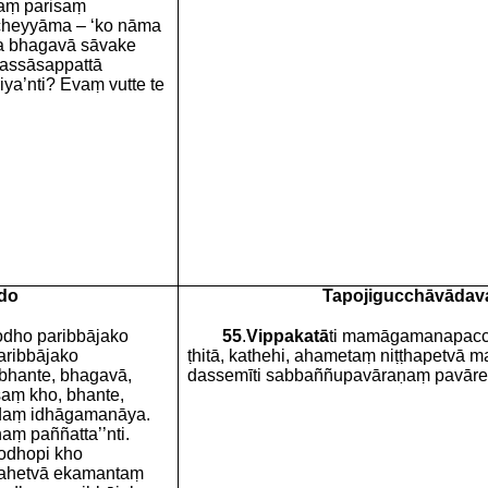
aṃ parisaṃ
heyyāma – ‘ko nāma
a bhagavā sāvake
 assāsappattā
ya’nti? Evaṃ vutte te
do
Tapojigucchāvāda
odho paribbājako
55
.
Vippakatā
ti mamāgamanapaccay
aribbājako
ṭhitā, kathehi, ahametaṃ niṭṭhapetvā 
 bhante, bhagavā,
dassemīti sabbaññupavāraṇaṃ pavāres
saṃ kho, bhante,
daṃ idhāgamanāya.
aṃ paññatta’’nti.
rodhopi kho
gahetvā ekamantaṃ