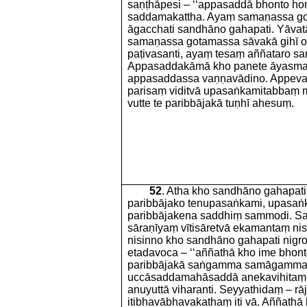
saṇṭhāpesi – ‘‘appasaddā bhonto ho
saddamakattha. Ayaṃ samaṇassa g
āgacchati sandhāno gahapati. Yāvat
samaṇassa gotamassa sāvakā gihī o
paṭivasanti, ayaṃ tesaṃ aññataro s
Appasaddakāmā kho panete āyasman
appasaddassa vaṇṇavādino. Appev
parisaṃ viditvā upasaṅkamitabbaṃ 
vutte te paribbājakā tuṇhī ahesuṃ.
52
. Atha kho sandhāno gahapati
paribbājako tenupasaṅkami, upasaṅ
paribbājakena saddhiṃ sammodi. 
sāraṇīyaṃ vītisāretvā ekamantaṃ ni
nisinno kho sandhāno gahapati nig
etadavoca – ‘‘aññathā kho ime bhonto
paribbājakā saṅgamma samāgamma
uccāsaddamahāsaddā anekavihitaṃ 
anuyuttā viharanti. Seyyathidaṃ –
itibhavābhavakathaṃ iti vā. Aññathā