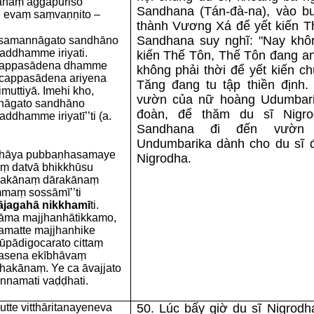
ānaṃ aggapuriso
Sandhana (Tán-đà-na), vào buổ
 evaṃ saṃvaṇṇito –
thành Vương Xá để yết kiến Th
Sandhana suy nghĩ: "Nay khôn
i samannāgato sandhāno
saddhamme iriyati.
kiến Thế Tôn, Thế Tôn đang an
ccappasādena dhamme
không phải thời để yết kiến c
cappasādena ariyena
Tăng đang tu tập thiền định.
muttiyā. Imehi kho,
vườn của nữ hoàng Udumbari
nnāgato sandhāno
đoàn, để thăm du sĩ Nigro
ddhamme iriyatī’’ti (a.
Sandhana đi đến vườn
Undumbarika dành cho du sĩ 
ṭṭhāya pubbaṇhasamaye
Nigrodha.
 datvā bhikkhūsu
llakānaṃ dārakānaṃ
mmaṃ sossāmī’’ti
rājagahā nikkhamī
ti.
 nāma majjhanhātikkamo,
tamatte majjhanhike
o rūpādigocarato cittaṃ
āvasena ekībhāvaṃ
hakānaṃ. Ye ca āvajjato
unnamati vaḍḍhati.
utte vitthāritanayeneva
50. Lúc bấy giờ du sĩ Nigrodh