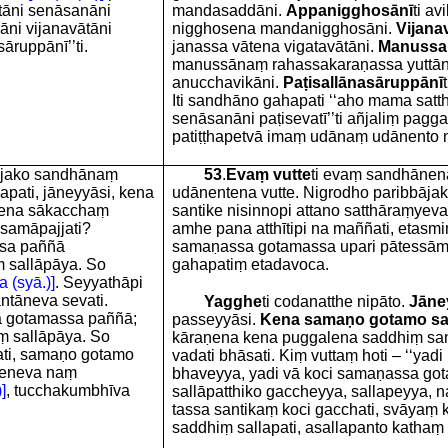
tāni senāsanāni
mandasaddāni.
Appanigghosānī
ti av
ni vijanavātāni
nigghosena mandanigghosāni.
Vijana
ruppānī’’ti.
janassa vātena vigatavātāni.
Manussa
manussānaṃ rahassakaraṇassa yuttān
anucchavikāni.
Paṭisallānasāruppānī
Iti sandhāno gahapati ‘‘aho mama satt
senāsanāni paṭisevatī’’ti añjaliṃ pag
patiṭṭhapetvā imaṃ udānaṃ udānento ni
bājako sandhānaṃ
53
.
Evaṃ vutte
ti evaṃ sandhānen
pati, jāneyyāsi, kena
udānentena vutte. Nigrodho paribbāj
kena sākacchaṃ
santike nisinnopi attano satthāraṃyeva
 samāpajjati?
amhe pana atthītipi na maññati, eta
sa paññā
samaṇassa gotamassa upari pātessām
 sallāpāya. So
gahapatiṃ etadavoca.
 (syā.)]
. Seyyathāpi
ntāneva sevati.
Yagghe
ti codanatthe nipāto.
Jāne
 gotamassa paññā;
passeyyāsi.
Kena samaṇo gotamo sad
ṃ sallāpāya. So
kāraṇena kena puggalena saddhiṃ sam
ati, samaṇo gotamo
vadati bhāsati. Kiṃ vuttaṃ hoti – ‘‘yad
heneva naṃ
bhaveyya, yadi vā koci samaṇassa go
]
, tucchakumbhīva
sallāpatthiko gaccheyya, sallapeyya, n
tassa santikaṃ koci gacchati, svāya
saddhiṃ sallapati, asallapanto kathaṃ u