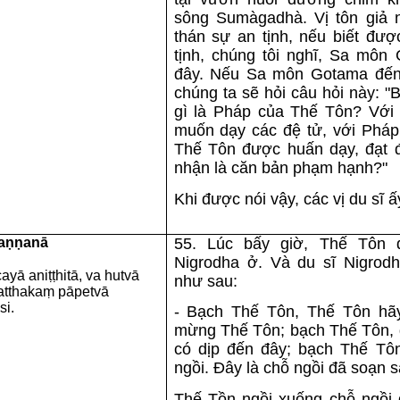
sông Sumàgadhà. Vị tôn giả n
thán sự an tịnh, nếu biết đượ
tịnh, chúng tôi nghĩ, Sa môn
đây. Nếu Sa môn Gotama đến 
chúng ta sẽ hỏi câu hỏi này: 
gì là Pháp của Thế Tôn? Với
muốn dạy các đệ tử, với Pháp
Thế Tôn được huấn dạy, đạt đế
nhận là căn bản phạm hạnh?"
Khi được nói vậy, các vị du sĩ ấ
vaṇṇanā
55. Lúc bấy giờ, Thế Tôn 
Nigrodha ở. Và du sĩ Nigrod
ā aniṭṭhitā, va hutvā
như sau:
matthakaṃ pāpetvā
i.
- Bạch Thế Tôn, Thế Tôn hãy
mừng Thế Tôn; bạch Thế Tôn, 
có dịp đến đây; bạch Thế Tô
ngồi. Ðây là chỗ ngồi đã soạn s
Thế Tồn ngồi xuống chỗ ngồi 