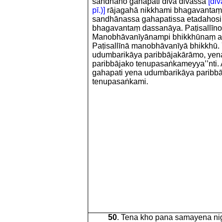
sandhāno gahapati divā divassa
[div
pī.)]
rājagahā nikkhami bhagavantaṃ
sandhānassa gahapatissa etadahosi 
bhagavantaṃ dassanāya. Paṭisallīn
Manobhāvanīyānampi bhikkhūnaṃ a
Paṭisallīnā manobhāvanīyā bhikkh
udumbarikāya paribbājakārāmo, yen
paribbājako tenupasaṅkameyya’’nti.
gahapati yena udumbarikāya paribb
tenupasaṅkami.
50
. Tena kho pana samayena ni