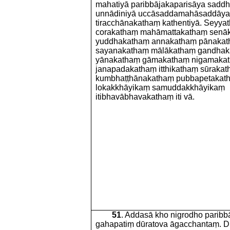
mahatiyā paribbājakaparisāya saddhi
unnādiniyā uccāsaddamahāsaddāya
tiracchānakathaṃ kathentiyā. Seyya
corakathaṃ mahāmattakathaṃ senā
yuddhakathaṃ annakathaṃ pānakat
sayanakathaṃ mālākathaṃ gandhak
yānakathaṃ gāmakathaṃ nigamaka
janapadakathaṃ itthikathaṃ sūrakat
kumbhaṭṭhānakathaṃ pubbapetakat
lokakkhāyikaṃ samuddakkhāyikaṃ
itibhavābhavakathaṃ iti vā.
51
. Addasā kho nigrodho parib
gahapatiṃ dūratova āgacchantaṃ. D