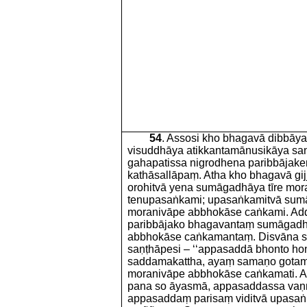
54
. Assosi kho bhagavā dibbāya
visuddhāya atikkantamānusikāya s
gahapatissa nigrodhena paribbājak
kathāsallāpaṃ. Atha kho bhagavā gi
orohitvā yena sumāgadhāya tīre mor
tenupasaṅkami; upasaṅkamitvā sumā
moranivāpe abbhokāse caṅkami. Ad
paribbājako bhagavantaṃ sumāgadhā
abbhokāse caṅkamantaṃ. Disvāna 
saṇṭhāpesi – ‘‘appasaddā bhonto ho
saddamakattha, ayaṃ samaṇo gotam
moranivāpe abbhokāse caṅkamati.
pana so āyasmā, appasaddassa vaṇ
appasaddaṃ parisaṃ viditvā upasa