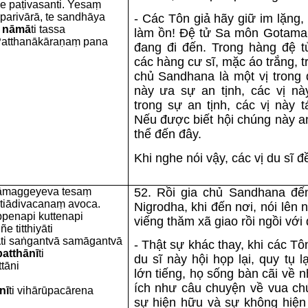
e paṭivasanti. Yesaṃ
arivārā, te sandhāya
- Các Tôn giả hãy giữ im lặng,
 nāmā
ti tassa
làm ồn! Ðệ tử Sa môn Gotama
atthanākāraṇaṃ pana
đang đi đến. Trong hàng đệ 
các hàng cư sĩ, mặc áo trắng, t
chủ Sandhana là một vị trong 
này ưa sự an tịnh, các vị n
trong sự an tịnh, các vị này t
Nếu được biết hội chúng này a
thể đến đây.
Khi nghe nói vậy, các vị du sĩ đ
rāmaggeyeva tesaṃ
52. Rồi gia chủ Sandhana đến
tiādivacanaṃ avoca.
Nigrodha, khi đến nơi, nói lên 
ppenapi kuttenapi
viếng thăm xã giao rồi ngồi với 
e titthiyāti
ā
ti saṅgantvā samāgantvā
- Thật sự khác thay, khi các Tô
atthānī
ti
du sĩ này hội họp lại, quy tụ l
tāni
lớn tiếng, họ sống bàn cãi về 
ích như câu chuyện về vua chú
nī
ti vihārūpacārena
sự hiện hữu và sự không hiện 