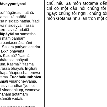
chủ, nếu Sa môn Gotama đến 
āveyyattiya
nti
chỉ có một câu hỏi chúng tô
 suññāgāresu naṭṭhā,
ngay; chúng tôi nghĩ, chúng tô
amattikā paññā
môn Gotama như lăn tròn một c
a nisīdato naṭṭhā. Yadi
ā nisīdeyya, nāssa
aro
ti avisāradattā
lāpāyā
ti na samattho
oci maṃ pañhaṃ
a pantasenāsanāni
 Sā kira pariyantacārinī
āṇakkhibhāvena
uṃ. Kasmā? Yasmā
ahārassa bhāyati.
ituṃ. Kasmā? Yasmā
rassa bhāyati.
Iṅghā
ti
 ekapañhapucchaneneva
yāma.
Tucchakumbhīva
āmā
ti vinandheyyāma.
na suvinandhanīyo hoti.
oti vinandhituṃ, evameva
samaṇaṃ gotamaṃ
āmāti vadati.