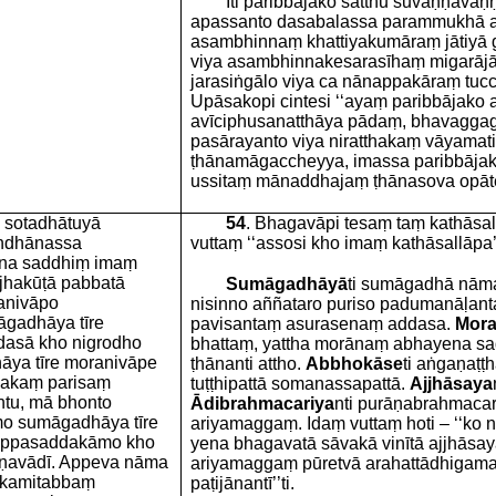
Iti paribbājako satthu suvaṇṇav
apassanto dasabalassa parammukhā a
asambhinnaṃ khattiyakumāraṃ jātiyā g
viya asambhinnakesarasīhaṃ migarāj
jarasiṅgālo viya ca nānappakāraṃ tucch
Upāsakopi cintesi ‘‘ayaṃ paribbājako ati
avīciphusanatthāya pādaṃ, bhavagga
pasārayanto viya niratthakaṃ vāyamat
ṭhānamāgaccheyya, imassa paribbāja
ussitaṃ mānaddhajaṃ ṭhānasova opātey
 sotadhātuyā
54
. Bhagavāpi tesaṃ taṃ kathāsa
andhānassa
vuttaṃ ‘‘assosi kho imaṃ kathāsallāpa’’
ena saddhiṃ imaṃ
jjhakūṭā pabbatā
Sumāgadhāyā
ti sumāgadhā nāma
anivāpo
nisinno aññataro puriso padumanāḷan
gadhāya tīre
pavisantaṃ asurasenaṃ addasa.
Mora
dasā kho nigrodho
bhattaṃ, yattha morānaṃ abhayena sa
ya tīre moranivāpe
ṭhānanti attho.
Abbhokāse
ti aṅgaṇaṭṭ
sakaṃ parisaṃ
tuṭṭhipattā somanassapattā.
Ajjhāsaya
ntu, mā bhonto
Ādibrahmacariya
nti purāṇabrahmaca
o sumāgadhāya tīre
ariyamaggaṃ. Idaṃ vuttaṃ hoti – ‘‘ko
 Appasaddakāmo kho
yena bhagavatā sāvakā vinītā ajjhās
ṇavādī. Appeva nāma
ariyamaggaṃ pūretvā arahattādhigam
ṅkamitabbaṃ
paṭijānantī’’ti.