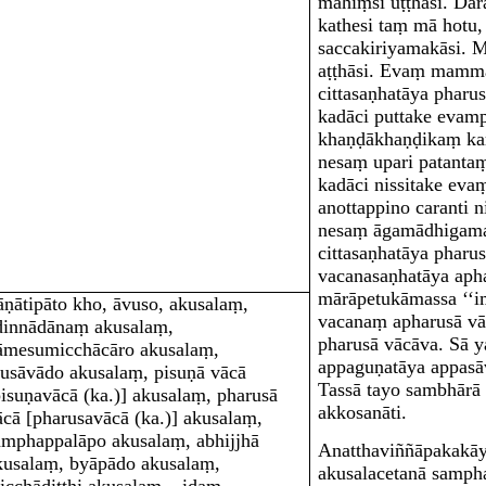
mahiṃsī uṭṭhāsi. D
kathesi taṃ mā hotu, 
saccakiriyamakāsi. M
aṭṭhāsi. Evaṃ mamm
cittasaṇhatāya pharus
kadāci puttake evamp
khaṇḍākhaṇḍikaṃ karo
nesaṃ upari patantaṃ
kadāci nissitake eva
anottappino caranti 
nesaṃ āgamādhigamas
cittasaṇhatāya pharu
vacanasaṇhatāya apha
mārāpetukāmassa ‘‘i
āṇātipāto kho, āvuso, akusalaṃ,
vacanaṃ apharusā vāc
dinnādānaṃ akusalaṃ,
pharusā vācāva. Sā y
āmesumicchācāro akusalaṃ,
appaguṇatāya appasā
usāvādo akusalaṃ, pisuṇā vācā
Tassā tayo sambhārā 
pisuṇavācā (ka.)]
akusalaṃ, pharusā
akkosanāti.
ācā
[pharusavācā (ka.)]
akusalaṃ,
amphappalāpo akusalaṃ, abhijjhā
Anatthaviññāpakakā
kusalaṃ, byāpādo akusalaṃ,
akusalacetanā
samph