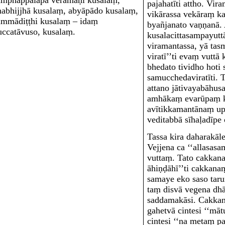
amphappalāpā veramaṇī kusalaṃ,
pajahatīti attho. Vir
nabhijjhā kusalaṃ, abyāpādo kusalaṃ,
vikārassa vekāraṃ k
ammādiṭṭhi kusalaṃ – idaṃ
byañjanato vaṇṇanā.
uccatāvuso, kusalaṃ.
kusalacittasampayuttā
viramantassa, yā tas
viratī’’ti evaṃ vuttā 
bhedato tividho hoti 
samucchedaviratīti.
attano jātivayabāhus
amhākaṃ evarūpaṃ kā
avītikkamantānaṃ up
veditabbā sīhaḷadīpe
Tassa kira daharakāl
Vejjena ca ‘‘allasas
vuttaṃ. Tato cakkana
āhiṇḍāhī’’ti cakkana
samaye eko saso taru
taṃ disvā vegena dhāv
saddamakāsi. Cakkan
gahetvā cintesi ‘‘māt
cintesi ‘‘na metaṃ 