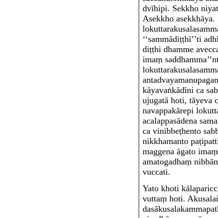
dvīhipi. Sekkho niya
Asekkho asekkhāya. 
lokuttarakusalasamm
‘‘sammādiṭṭhī’’ti adh
diṭṭhi dhamme avecc
imaṃ saddhamma’’nt
lokuttarakusalasammā
antadvayamanupagamm
kāyavaṅkādīni ca sab
ujugatā hoti, tāyeva 
navappakārepi lokut
acalappasādena saman
ca vinibbeṭhento sabb
nikkhamanto paṭipatt
maggena āgato imaṃ
amatogadhaṃ nibbā
vuccati.
Yato kho
ti kālapari
vuttaṃ hoti.
Akusalañ
dasākusalakammapath