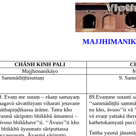
MAJJHIMANIK
CHÁNH KINH PALI
C
Majjhimanikāyo
M
. Sammādiṭṭhisuttaṃ
9. Samm
9
. Evaṃ me sutaṃ – ekaṃ samayaṃ
89
.
Evaṃme suta
nti 
hagavā sāvatthiyaṃ viharati jetavane
‘‘sammādiṭṭhi sammādi
nāthapiṇḍikassa ārāme. Tatra kho
nu kho, āvuso’’ti vā
yasmā sāriputto bhikkhū āmantesi –
vā evaṃ yattakā ther
‘āvuso bhikkhave’’ti. ‘‘Āvuso’’ti kho
kathetukamyatā pucc
e bhikkhū āyasmato sāriputtassa
Tattha yasmā jānantā
accassosuṃ. Āyasmā sāriputto