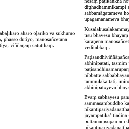
nesaṃ pāṭikaṅkhā hot
diṭṭhadhammikampi 
sabbamāgatameva hot
upagamanameva bhay
Kusalākusalakammā
abaḷīkāro āhāro oḷāriko vā sukhumo
tīsu bhavesu bhayaṃ
ā, phasso dutiyo, manosañcetanā
kāraṇena manosañcet
atiyā, viññāṇaṃ catutthaṃ.
veditabbaṃ.
Paṭisandhiviññāṇañc
abhinipatati, tasmiṃ
paṭisandhināmarūpaṃ 
nibbatte sabbabhayān
tammūlakattāti, imin
abhinipātoyeva bhaya
Evaṃ sabhayesu pana
sammāsambuddho kab
nikantipariyādānatth
jāyampatikā’’tiādinā 
puttamaṃsūpamaṃ
d
nikantipariyādānatth