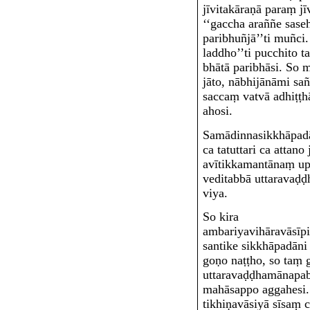
jīvitakāraṇā paraṃ jī
‘‘gaccha araññe sase
paribhuñjā’’ti muñci.
laddho’’ti pucchito 
bhātā paribhāsi. So 
jāto, nābhijānāmi sañ
saccaṃ vatvā adhiṭṭh
ahosi.
Samādinnasikkhāpad
ca tatuttari ca attano
avītikkamantānaṃ up
veditabbā uttaravaḍ
viya.
So kira
ambariyavihāravāsīpi
santike sikkhāpadāni
goṇo naṭṭho, so taṃ 
uttaravaḍḍhamānapab
mahāsappo aggahesi. 
tikhiṇavāsiyā sīsaṃ c