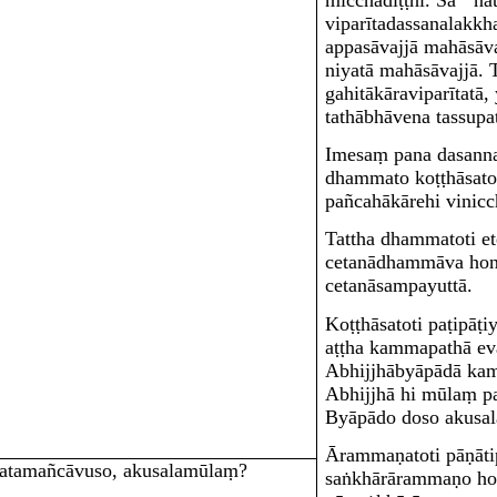
viparītadassanalakk
appasāvajjā mahāsāva
niyatā mahāsāvajjā. 
gahitākāraviparītatā,
tathābhāvena tassupaṭ
Imesaṃ pana dasan
dhammato koṭṭhāsato
pañcahākārehi vinicc
Tattha
dhammato
ti e
cetanādhammāva hont
cetanāsampayuttā.
Koṭṭhāsato
ti paṭipāṭi
aṭṭha kammapathā eva
Abhijjhābyāpādā kam
Abhijjhā hi mūlaṃ p
Byāpādo doso akusa
Ārammaṇato
ti pāṇāt
atamañcāvuso, akusalamūlaṃ?
saṅkhārārammaṇo ho