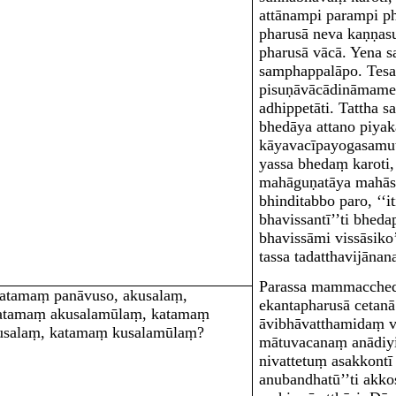
attānampi parampi ph
pharusā neva kaṇṇas
pharusā vācā
. Yena 
samphappalāpo
. Tes
pisuṇāvācādināmameva
adhippetāti. Tattha s
bhedāya attano piya
kāyavacīpayogasamuṭ
yassa bhedaṃ karoti,
mahāguṇatāya mahāsā
bhinditabbo paro, ‘‘i
bhavissantī’’ti bhed
bhavissāmi vissāsiko
tassa tadatthavijānana
Parassa mammacched
atamaṃ panāvuso, akusalaṃ,
ekantapharusā cetanā
atamaṃ akusalamūlaṃ, katamaṃ
āvibhāvatthamidaṃ va
usalaṃ, katamaṃ kusalamūlaṃ?
mātuvacanaṃ anādiyi
nivattetuṃ asakkontī
anubandhatū’’ti akkos