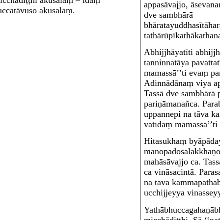
icchādiṭṭhi akusalaṃ – idaṃ
appasāvajjo, āsevan
uccatāvuso akusalaṃ.
dve sambhārā
bhāratayuddhasītāhar
tathārūpīkathākathana
Abhijjhāyatīti
abhijjh
tanninnatāya pavattat
mamassā’’ti evaṃ pa
Adinnādānaṃ viya ap
Tassā dve sambhārā 
pariṇāmanañca. Para
uppannepi na tāva k
vatīdaṃ mamassā’’ti 
Hitasukhaṃ byāpāday
manopadosalakkhaṇo 
mahāsāvajjo ca. Tass
ca vināsacintā. Para
na tāva kammapathab
ucchijjeyya vinasseyy
Yathābhuccagahaṇābh
micchādiṭṭhi
. Sā ‘‘na