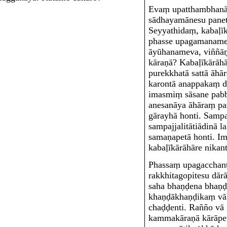
Evaṃ upatthambhanā
sādhayamānesu panete
Seyyathidaṃ, kabaḷī
phasse upagamaname
āyūhanameva, viññāṇ
kāraṇā? Kabaḷīkārāhā
purekkhatā sattā āh
karontā anappakaṃ d
imasmiṃ sāsane pabb
anesanāya āhāraṃ pa
gārayhā honti. Sampar
sampajjalitātiādinā 
samaṇapetā honti. Im
kabaḷīkārāhāre nikan
Phassaṃ upagacchant
rakkhitagopitesu dār
saha bhaṇḍena bhaṇḍ
khaṇḍākhaṇḍikaṃ vā 
chaḍḍenti. Rañño vā n
kammakāraṇā kārāpet