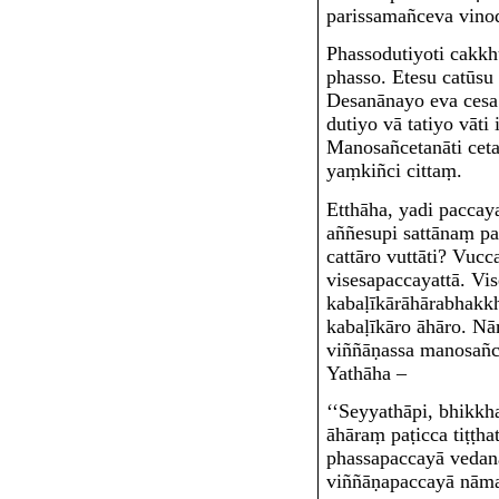
parissamañceva vinode
Phassodutiyo
ti cakk
phasso. Etesu catūsu 
Desanānayo eva cesa
dutiyo vā tatiyo vāti
Manosañcetanā
ti cet
yaṃkiñci cittaṃ.
Etthāha, yadi paccay
aññesupi sattānaṃ p
cattāro vuttāti? Vucca
visesapaccayattā. Vi
kabaḷīkārāhārabhakk
kabaḷīkāro āhāro. N
viññāṇassa manosañc
Yathāha –
‘‘Seyyathāpi, bhikkh
āhāraṃ paṭicca tiṭṭhat
phassapaccayā vedan
viññāṇapaccayā nāma