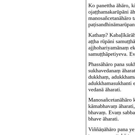
Ko panettha āhāro, k
ojaṭṭhamakarūpāni āh
manosañcetanāhāro t
paṭisandhināmarūpant
Kathaṃ? Kabaḷīkārāh
aṭṭha rūpāni samuṭṭh
ajjhohariyamānaṃ eke
samuṭṭhāpetiyeva. Ev
Phassāhāro pana suk
sukhavedanaṃ āharat
dukkhaṃ, adukkham
adukkhamasukhanti e
vedanā āharati.
Manosañcetanāhāro
kāmabhavaṃ āharati,
bhavaṃ. Evaṃ sabbat
bhave āharati.
Viññāṇāhāro pana ye