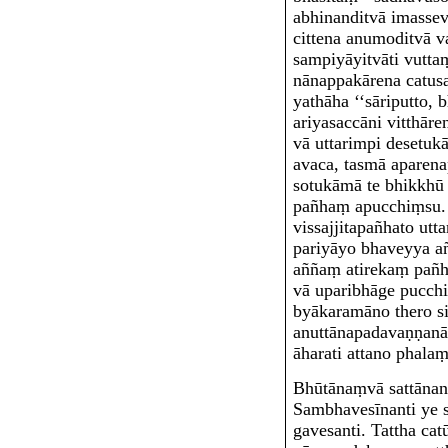
abhinanditvā imasse
cittena anumoditvā v
sampiyāyitvāti vutta
nānappakārena catus
yathāha ‘‘sāriputto, 
ariyasaccāni vitthāre
vā uttarimpi desetukā
avaca, tasmā aparen
sotukāmā te bhikkhū
pañhaṃ apucchiṃsu.
vissajjitapañhato utt
pariyāyo bhaveyya a
aññaṃ atirekaṃ pañ
vā uparibhāge pucchi
byākaramāno thero
s
anuttānapadavaṇṇan
āharati attano phalaṃ
Bhūtānaṃvā sattāna
n
Sambhavesīna
nti ye
gavesanti. Tattha cat