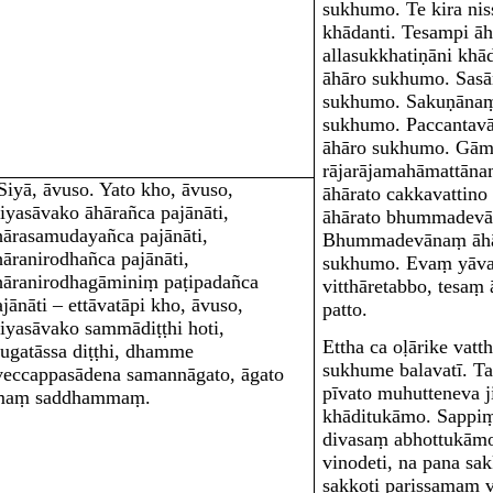
sukhumo. Te kira nis
khādanti. Tesampi ā
allasukkhatiṇāni khā
āhāro sukhumo. Sasā
sukhumo. Sakuṇānaṃ 
sukhumo. Paccantav
āhāro sukhumo. Gām
rājarājamahāmattāna
‘Siyā, āvuso. Yato kho, āvuso,
āhārato cakkavattino
riyasāvako āhārañca pajānāti,
āhārato bhummadevā
hārasamudayañca pajānāti,
Bhummadevānaṃ āhār
hāranirodhañca pajānāti,
sukhumo. Evaṃ yāva
hāranirodhagāminiṃ paṭipadañca
vitthāretabbo, tesaṃ
ajānāti – ettāvatāpi kho, āvuso,
patto.
riyasāvako sammādiṭṭhi hoti,
Ettha ca oḷārike vatt
jugatāssa diṭṭhi, dhamme
sukhume balavatī. T
veccappasādena samannāgato, āgato
pīvato muhutteneva j
maṃ saddhammaṃ.
khāditukāmo. Sappiṃ
divasaṃ abhottukāmo
vinodeti, na pana sak
sakkoti parissamaṃ 