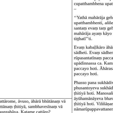
cupatthambhena upat
–
‘‘Yathā mahārāja geh
upatthambhenti, aññ
santaṃ evaṃ taṃ geh
mahārāja ayaṃ kāyo ā
tiṭṭhatī’’ti.
Evaṃ kabaḷīkāro āhā
sādheti. Evaṃ sādhen
rūpasantatīnaṃ pacca
upādinnassa ca. Ka
paccayo hoti. Āhāra
paccayo hoti.
Phasso pana sukhād
phusantoyeva sukhād
ṭhitiyā hoti. Manos
āyūhamānāyeva bhav
attārome, āvuso, āhārā bhūtānaṃ vā
ṭhitiyā hoti. Viññāṇ
attānaṃ ṭhitiyā, sambhavesīnaṃ vā
nāmarūpappavattanena
nuggahāya. Katame cattāro?