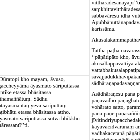
vitthāradesanāyapī’’
saṃkhittavitthāradesa
sabbavāresu idha vut
Apubbānuttānapadav
karissāma.
Akusalakammapatha
Tattha paṭhamavārass
‘‘pāṇātipāto kho, āvu
akosallappavattiyā a
vattabbakusalappaṭi
sāvajjadukkhavipāka
‘Dūratopi kho mayaṃ, āvuso,
sādhāraṇapadavaṇṇan
gaccheyyāma āyasmato sāriputtassa
antike etassa bhāsitassa
Asādhāraṇesu pana p
tthamaññātuṃ. Sādhu
pāṇavadho pāṇaghāto
atāyasmantaṃyeva sāriputtaṃ
vohārato satto, para
ṭibhātu etassa bhāsitassa attho.
pana pāṇe pāṇasaññi
yasmato sāriputtassa sutvā bhikkhū
jīvitindriyupacched
āressantī’’ti.
kāyavacīdvārānaṃ añ
vadhakacetanā pāṇāti
tiracchānagatādīsu p