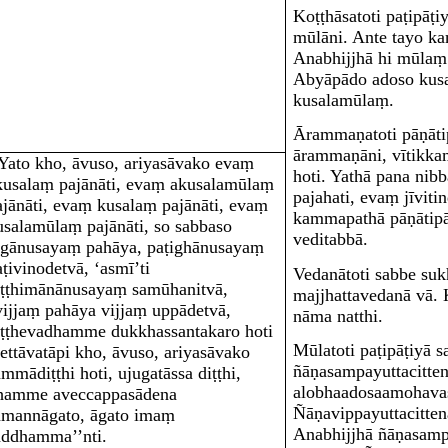
Koṭṭhāsato
ti paṭipāṭ
mūlāni. Ante tayo k
Anabhijjhā hi mūlaṃ
Abyāpādo adoso kus
kusalamūlaṃ.
Ārammaṇato
ti pāṇā
ārammaṇāni, vītikka
‘Yato kho, āvuso, ariyasāvako evaṃ
hoti. Yathā pana ni
kusalaṃ pajānāti, evaṃ akusalamūlaṃ
pajahati, evaṃ jīvit
ajānāti, evaṃ kusalaṃ pajānāti, evaṃ
kammapathā pāṇātipāt
usalamūlaṃ pajānāti, so sabbaso
veditabbā.
āgānusayaṃ pahāya, paṭighānusayaṃ
aṭivinodetvā, ‘asmī’ti
Vedanāto
ti sabbe su
iṭṭhimānānusayaṃ samūhanitvā,
majjhattavedanā vā.
vijjaṃ pahāya vijjaṃ uppādetvā,
nāma natthi.
iṭṭhevadhamme dukkhassantakaro hoti
Mūlato
ti paṭipāṭiyā
 ettāvatāpi kho, āvuso, ariyasāvako
ñāṇasampayuttacitten
ammādiṭṭhi hoti, ujugatāssa diṭṭhi,
alobhaadosaamohavas
hamme aveccappasādena
Ñāṇavippayuttacitten
amannāgato, āgato imaṃ
Anabhijjhā ñāṇasampa
addhamma’’nti.