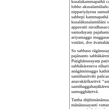
kusalakammapathā ca
lobho akusalamūlañc
nippariyāyena samud
sabbepi kammapathā
kusalākusalamūlāni
appavatti nirodhasa
samudayaṃ pajahamā
ariyamaggo maggasacc
vuttāni, dve āvattahā
So sabbaso rāgānus
pajānanto sabbākāren
Paṭighānusayaṃ paṭi
sabbākāreneva nīharit
anāgāmimaggo kathi
samūhanitvā
ti pañc
anavakārīkaritvā ‘‘as
samūhaggahaṇākāren
samugghāṭetvā.
Tattha
diṭṭhimānānus
mānānusayanti vutta