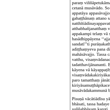
paraṃ viññāpetukāma
cetanā musāvādo. So 
appatāya appasāvajjo
gahaṭṭhānaṃ attano 
natthītiādinayappava
atthabhañjanatthaṃ v
appakampi telaṃ vā 
hasādhippāyena ‘‘aj
sandatī’’ti purāṇakat
adiṭṭhaṃyeva pana d
mahāsāvajjo. Tassa c
vatthu, visaṃvādanac
tadatthavijānananti.
kāyena vā kāyappaṭi
visaṃvādakakiriyākar
paro tamatthaṃ jānāt
kiriyāsamuṭṭhāpikac
musāvādakammunā ba
Pisuṇā vācā
tiādīsu 
bhāsati, tassa haday
suññabhāvaṃ karoti,