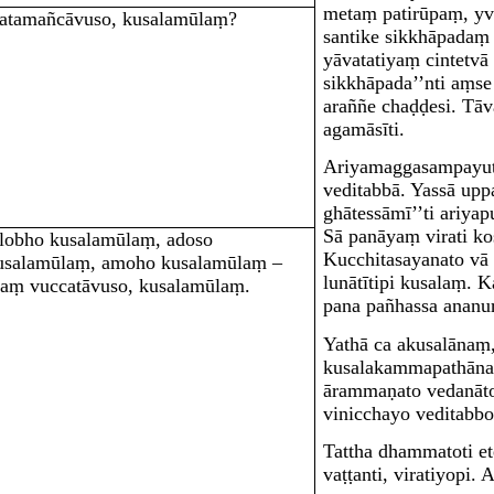
metaṃ patirūpaṃ, yv
atamañcāvuso, kusalamūlaṃ?
santike sikkhāpadaṃ
yāvatatiyaṃ cintetvā 
sikkhāpada’’nti aṃse
araññe chaḍḍesi. Tā
agamāsīti.
Ariyamaggasampayutt
veditabbā. Yassā upp
ghātessāmī’’ti ariyap
Sā panāyaṃ virati ko
lobho kusalamūlaṃ, adoso
Kucchitasayanato vā
usalamūlaṃ, amoho kusalamūlaṃ –
lunātītipi
kusalaṃ
. K
daṃ vuccatāvuso, kusalamūlaṃ.
pana pañhassa ananurū
Yathā ca akusalānaṃ
kusalakammapathāna
ārammaṇato vedanāto
vinicchayo veditabbo
Tattha
dhammato
ti e
vaṭṭanti, viratiyopi.