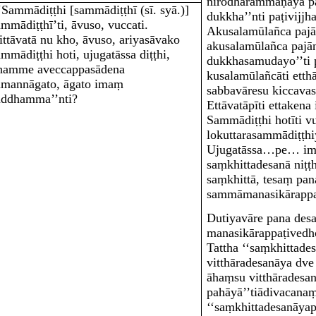
nirodhārammaṇāya pa
‘‘Sammādiṭṭhi
[sammādiṭṭhī (sī. syā.)]
dukkha’’nti paṭivijjh
ammādiṭṭhī’ti, āvuso, vuccati.
Akusalamūlañca pajā
ittāvatā nu kho, āvuso, ariyasāvako
akusalamūlañca pajān
ammādiṭṭhi hoti, ujugatāssa diṭṭhi,
dukkhasamudayo’’ti p
hamme aveccappasādena
kusalamūlañcā
ti ett
amannāgato, āgato imaṃ
sabbavāresu kiccavas
addhamma’’nti?
Ettāvatāpī
ti ettakena
Sammādiṭṭhi hotī
ti v
lokuttarasammādiṭṭhi
Ujugatāssa…pe… i
saṃkhittadesanā niṭṭ
saṃkhittā, tesaṃ pa
sammāmanasikārappa
Dutiyavāre pana desa
manasikārappaṭivedho
Tattha ‘‘saṃkhittad
vitthāradesanāya dve
āhaṃsu vitthāradesa
pahāyā’’tiādivacana
‘‘saṃkhittadesanāyapi