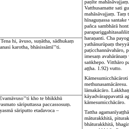
paṇīte mahāsāvajjaṃ
Vatthusamatte sati 
mahāsāvajjaṃ. Taṃ t
hīnaguṇassa santake
pañca sambhārā honti
parapariggahitasaññi
haraṇanti. Cha payog
‘Tena hi, āvuso, suṇātha, sādhukaṃ
yathānurūpaṃ theyyā
anasi karotha, bhāsissāmī’’ti.
paṭicchannāvahāro, p
imesaṃ avahārānaṃ v
saṅkhepo. Vitthāro 
aṭṭha. 1.92) vutto.
Kāmesumicchācāro
t
methunasamācāresu.
lāmakācāro. Lakkha
kāyadvārappavattā a
‘Evamāvuso’’ti kho te bhikkhū
kāmesumicchācāro.
yasmato sāriputtassa paccassosuṃ.
yasmā sāriputto etadavoca –
Tattha
agamanīyaṭṭh
māturakkhitā, piturak
bhāturakkhitā, bhagin