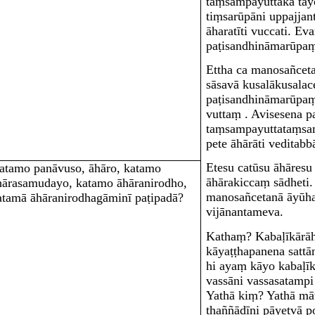
taṃsampayuttakā tayo
tiṃsarūpāni uppajjan
āharatīti vuccati. E
paṭisandhināmarūpaṃ 
Ettha ca manosañceta
sāsavā kusalākusalac
paṭisandhināmarūpaṃ
vuttaṃ . Avisesena p
taṃsampayuttataṃsa
pete
āhārā
ti veditabb
Etesu catūsu āhāresu
atamo panāvuso, āhāro, katamo
āhārakiccaṃ sādheti.
hārasamudayo, katamo āhāranirodho,
manosañcetanā āyūh
atamā āhāranirodhagāminī paṭipadā?
vijānantameva.
Kathaṃ? Kabaḷīkārāh
kāyaṭṭhapanena sattā
hi ayaṃ kāyo kabaḷīk
vassāni vassasatampi
Yathā kiṃ? Yathā māt
thaññādīni pāyetvā p