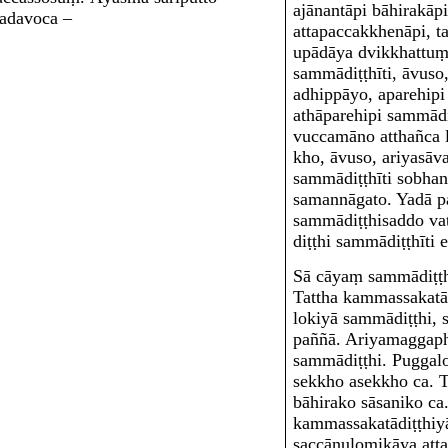
ajānantāpi bāhirakāp
tadavoca –
attapaccakkhenāpi, 
upādāya dvikkhattuṃ
sammādiṭṭhīti, āvuso,
adhippāyo, aparehipi
athāparehipi sammādi
vuccamāno atthañca 
kho, āvuso, ariyasāva
sammādiṭṭhī
ti sobhan
samannāgato. Yadā 
sammādiṭṭhisaddo vat
diṭṭhi
sammādiṭṭhī
ti 
Sā cāyaṃ sammādiṭṭhi
Tattha kammassakat
lokiyā sammādiṭṭhi, 
paññā. Ariyamaggaph
sammādiṭṭhi. Puggalo
sekkho asekkho ca. T
bāhirako sāsaniko ca
kammassakatādiṭṭhiyā
saccānulomikāya atta