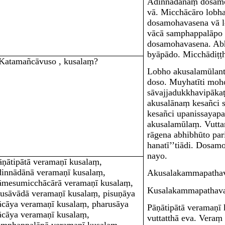
Adinnādānaṃ dosamo
vā. Micchācāro lob
dosamohavasena vā l
vācā samphappalāpo 
dosamohavasena. Abh
byāpādo. Micchādiṭṭ
‘Katamañcāvuso , kusalaṃ?
Lobho akusalamūla
n
doso
. Muyhatīti
moh
sāvajjadukkhavipāka
akusalānaṃ kesañci 
kesañci upanissayapa
akusalamūlaṃ
. Vutt
rāgena abhibhūto par
hanatī’’tiādi. Dosa
nayo.
āṇātipātā veramaṇī kusalaṃ,
dinnādānā veramaṇī kusalaṃ,
Akusalakammapathava
āmesumicchācārā veramaṇī kusalaṃ,
Kusalakammapathav
usāvādā veramaṇī kusalaṃ, pisuṇāya
ācāya veramaṇī kusalaṃ, pharusāya
Pāṇātipātā veramaṇī 
ācāya veramaṇī kusalaṃ,
vuttatthā eva. Veraṃ