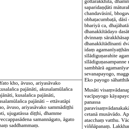
gottarakkhitā, dhamm
saparidaṇḍāti mātura
chandavāsinī, bhogavā
obhaṭacumbaṭā, dāsī 
bhariyā ca, dhajāhatā
dhanakkītādayo dasā
dvinnaṃ sārakkhāsap
dhanakkītādīnanti dv
idaṃ
agamanīyaṭṭhā
sīlādiguṇarahite aga
sīlādiguṇasampanne m
sambhārā agamanīyav
sevanapayogo, magge
Eko payogo sāhatthik
‘Yato kho, āvuso, ariyasāvako
kusalañca pajānāti, akusalamūlañca
Musā
ti visaṃvādana
ajānāti, kusalañca pajānāti,
vacīpayogo kāyapay
usalamūlañca pajānāti – ettāvatāpi
panassa
ho, āvuso, ariyasāvako sammādiṭṭhi
paravisaṃvādanakak
oti, ujugatāssa diṭṭhi, dhamme
cetanā
musāvādo
. A
veccappasādena samannāgato, āgato
atacchaṃ vatthu.
Vā
maṃ saddhammaṃ.
viññāpanaṃ. Lakkhaṇ