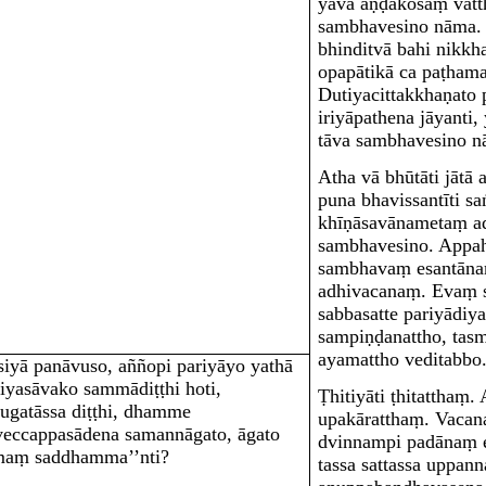
yāva aṇḍakosaṃ vatth
sambhavesino
nāma. 
bhinditvā bahi nikkh
opapātikā ca paṭham
Dutiyacittakkhaṇato 
iriyāpathena jāyanti,
tāva sambhavesino n
Atha vā
bhūtā
ti jātā
puna bhavissantīti s
khīṇāsavānametaṃ a
sambhavesino
. Appa
sambhavaṃ esantāna
adhivacanaṃ. Evaṃ s
sabbasatte pariyādiya
sampiṇḍanattho, tas
ayamattho veditabbo
‘siyā panāvuso, aññopi pariyāyo yathā
riyasāvako sammādiṭṭhi hoti,
Ṭhitiyā
ti ṭhitatthaṃ.
jugatāssa diṭṭhi, dhamme
upakāratthaṃ. Vacana
veccappasādena samannāgato, āgato
dvinnampi padānaṃ 
maṃ saddhamma’’nti?
tassa sattassa upp