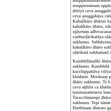
anuppabandhavasena
anuppannānaṃ uppād
ṭhitiyā ceva anuggah
ceva anuggahāya cāti
Kabaḷīkāro āhāro
ti k
kabaḷīkāro āhāro, o
ojāyetaṃ adhivacan
vatthuoḷārikatāya oḷ
sukhumo. Sabhāvena
kabaḷīkāro āhāro suk
oḷārikatā sukhumatā 
Kumbhīlānañhi āhār
sukhumo. Kumbhīlā ki
kucchippattāva vilīy
khādanti. Morānaṃ p
āhāro sukhumo. Te ki
ceva aṭṭhīni ca khād
temitamatteneva kan
Taracchānampi āhāra
sukhumo. Tepi nānār
Hatthīnaṃ āhārato 