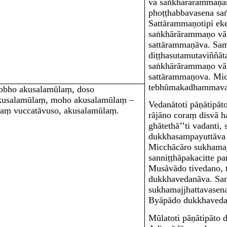
vā saṅkhārārammaṇa
phoṭṭhabbavasena s
Sattārammaṇotipi ek
saṅkhārārammaṇo vā.
sattārammaṇāva. Sa
diṭṭhasutamutaviññā
saṅkhārārammaṇo vā,
sattārammaṇova. Mic
tebhūmakadhammava
obho akusalamūlaṃ, doso
kusalamūlaṃ, moho akusalamūlaṃ –
Vedanāto
ti pāṇātipā
daṃ vuccatāvuso, akusalamūlaṃ.
rājāno coraṃ disvā 
ghātethā’’ti vadanti
dukkhasampayuttāva 
Micchācāro sukhamaj
sanniṭṭhāpakacitte pa
Musāvādo tivedano, t
dukkhavedanāva. Sam
sukhamajjhattavasena
Byāpādo dukkhaveda
Mūlato
ti pāṇātipāto