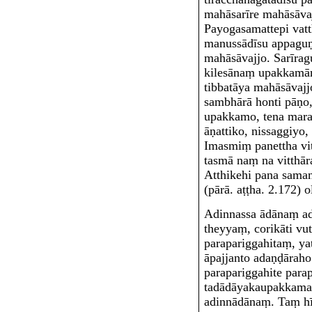
mahāsarīre mahāsāva
Payogasamattepi vat
manussādīsu appaguṇ
mahāsāvajjo. Sarīra
kilesānaṃ upakkamān
tibbatāya mahāsāvajj
sambhārā honti pāṇo,
upakkamo, tena maraṇ
āṇattiko, nissaggiyo,
Imasmiṃ panettha vit
tasmā naṃ na vitthā
Atthikehi pana
saman
(pārā. aṭṭha. 2.172) 
Adinnassa ādānaṃ
a
theyyaṃ, corikāti vu
parapariggahitaṃ, ya
āpajjanto adaṇḍāraho
parapariggahite para
tadādāyakaupakkamas
adinnādānaṃ. Taṃ hī