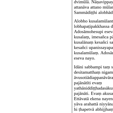
dvimūlā. Ñāṇavippay
attanāva attano mūla
Sammādiṭṭhi alobhād
Alobho kusalamūla
n
lobhapaṭipakkhassa
Adosāmohesupi eseva
kusalaṃ, imesañca p
kusalānaṃ kesañci s
kesañci upanissayapa
kusalamūlaṃ
. Adosā
eseva nayo.
Idāni sabbampi taṃ s
desitamatthaṃ niga
āvuso
tiādiappanāvār
pajānātī
ti evaṃ
yathāniddiṭṭhadasāk
pajānāti.
Evaṃ akusa
Ettāvatā ekena naye
yāva arahattā niyyān
hi ṭhapetvā abhijjh