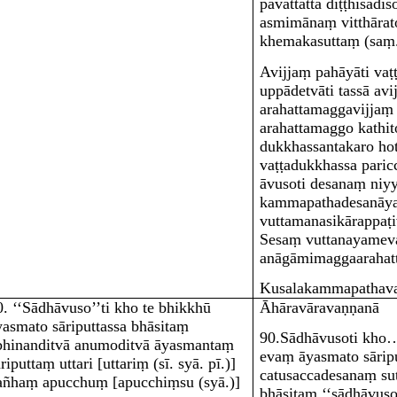
pavattattā diṭṭhisadi
asmimānaṃ vitthārat
khemakasuttaṃ (saṃ. 
Avijjaṃ pahāyā
ti va
uppādetvā
ti tassā a
arahattamaggavijjaṃ 
arahattamaggo kathi
dukkhassantakaro hot
vaṭṭadukkhassa paric
āvuso
ti desanaṃ niyy
kammapathadesanāy
vuttamanasikārappaṭi
Sesaṃ vuttanayamev
anāgāmimaggaarahatt
Kusalakammapathavaṇ
0
. ‘‘Sādhāvuso’’ti kho te bhikkhū
Āhāravāravaṇṇanā
yasmato sāriputtassa bhāsitaṃ
90
.
Sādhāvusoti kh
bhinanditvā anumoditvā āyasmantaṃ
evaṃ āyasmato sārip
āriputtaṃ uttari
[uttariṃ (sī. syā. pī.)]
catusaccadesanaṃ sut
añhaṃ apucchuṃ
[apucchiṃsu (syā.)]
bhāsitaṃ ‘‘sādhāvuso