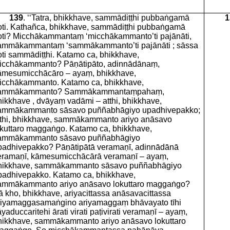
139
. ‘‘Tatra, bhikkhave, sammādiṭṭhi pubbaṅgamā
1
oti. Kathañca, bhikkhave, sammādiṭṭhi pubbaṅgamā
oti? Micchākammantaṃ ‘micchākammanto’ti pajānāti,
ammākammantaṃ ‘sammākammanto’ti pajānāti ; sāssa
oti sammādiṭṭhi. Katamo ca, bhikkhave,
icchākammanto? Pāṇātipāto, adinnādānaṃ,
āmesumicchācāro – ayaṃ, bhikkhave,
icchākammanto. Katamo ca, bhikkhave,
ammākammanto? Sammākammantaṃpahaṃ,
hikkhave , dvāyaṃ vadāmi – atthi, bhikkhave,
ammākammanto sāsavo puññabhāgiyo upadhivepakko;
tthi, bhikkhave, sammākammanto ariyo anāsavo
okuttaro maggaṅgo. Katamo ca, bhikkhave,
ammākammanto sāsavo puññabhāgiyo
padhivepakko? Pāṇātipātā veramaṇī, adinnādānā
eramaṇī, kāmesumicchācārā veramaṇī – ayaṃ,
hikkhave, sammākammanto sāsavo puññabhāgiyo
padhivepakko. Katamo ca, bhikkhave,
ammākammanto ariyo anāsavo lokuttaro maggaṅgo?
ā kho, bhikkhave, ariyacittassa anāsavacittassa
riyamaggasamaṅgino ariyamaggaṃ bhāvayato tīhi
yaduccaritehi ārati virati paṭivirati veramaṇī – ayaṃ,
hikkhave, sammākammanto ariyo anāsavo lokuttaro