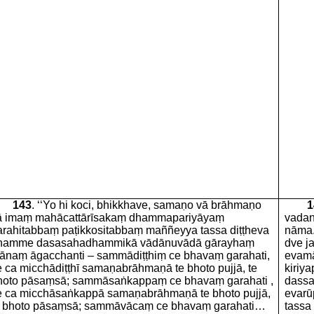
143
. ‘‘Yo hi koci, bhikkhave, samaṇo vā brāhmaṇo
1
ā imaṃ mahācattārīsakaṃ dhammapariyāyaṃ
vadan
arahitabbaṃ paṭikkositabbaṃ maññeyya tassa diṭṭheva
nāma
hamme dasasahadhammikā vādānuvādā gārayhaṃ
dve j
hānaṃ āgacchanti – sammādiṭṭhiṃ ce bhavaṃ garahati,
evamā
e ca micchādiṭṭhī samaṇabrāhmaṇā te bhoto pujjā, te
kiriy
hoto pāsaṃsā; sammāsaṅkappaṃ ce bhavaṃ garahati ,
dassa
e ca micchāsaṅkappā samaṇabrāhmaṇā te bhoto pujjā,
evarū
e bhoto pāsaṃsā; sammāvācaṃ ce bhavaṃ garahati…
tassa 