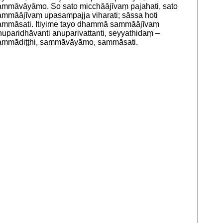
ammāvāyāmo. So sato micchāājīvaṃ pajahati, sato
ammāājīvaṃ upasampajja viharati; sāssa hoti
ammāsati. Itiyime tayo dhammā sammāājīvaṃ
nuparidhāvanti anuparivattanti, seyyathidaṃ –
ammādiṭṭhi, sammāvāyāmo, sammāsati.