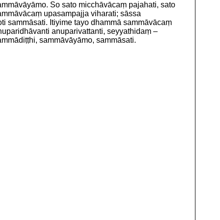
ammāvāyāmo. So sato micchāvācaṃ pajahati, sato
ammāvācaṃ upasampajja viharati; sāssa
oti sammāsati. Itiyime tayo dhammā sammāvācaṃ
nuparidhāvanti anuparivattanti, seyyathidaṃ –
ammādiṭṭhi, sammāvāyāmo, sammāsati.