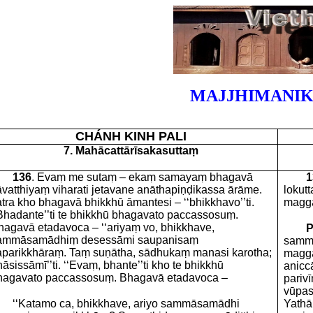
MAJJHIMANIK
CHÁNH KINH PALI
7. Mahācattārīsakasuttaṃ
136
. Evaṃ me sutaṃ – ekaṃ samayaṃ bhagavā
1
āvatthiyaṃ viharati jetavane anāthapiṇḍikassa ārāme.
lokutt
tra kho bhagavā bhikkhū āmantesi – ‘‘bhikkhavo’’ti.
magg
‘Bhadante’’ti te bhikkhū bhagavato paccassosuṃ.
hagavā etadavoca – ‘‘ariyaṃ vo, bhikkhave,
P
ammāsamādhiṃ desessāmi saupanisaṃ
sammā
aparikkhāraṃ. Taṃ suṇātha, sādhukaṃ manasi karotha;
magga
āsissāmī’’ti. ‘‘Evaṃ, bhante’’ti kho te bhikkhū
anicc
hagavato paccassosuṃ. Bhagavā etadavoca –
pariv
vūpas
‘‘Katamo ca, bhikkhave, ariyo sammāsamādhi
Yathā