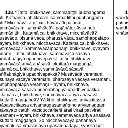
138
. ‘‘Tatra, bhikkhave, sammādiṭṭhi pubbaṅgamā
1
oti. Kathañca, bhikkhave, sammādiṭṭhi pubbaṅgamā
vacīdu
oti? Micchāvācaṃ ‘micchāvācā’ti pajānāti,
paṭini
ammāvācaṃ ‘sammāvācā’ti pajānāti; sāssa hoti
vaḍḍh
ammādiṭṭhi. Katamā ca, bhikkhave, micchāvācā?
vināse
usāvādo, pisuṇā vācā, pharusā vācā, samphappalāpo
 ayaṃ, bhikkhave, micchāvācā. Katamā ca, bhikkhave,
ammāvācā? Sammāvācaṃpahaṃ, bhikkhave, dvāyaṃ
adāmi – atthi, bhikkhave, sammāvācā sāsavā
uññabhāgiyā upadhivepakkā; atthi, bhikkhave ,
ammāvācā ariyā anāsavā lokuttarā maggaṅgā.
atamā ca, bhikkhave, sammāvācā sāsavā
uññabhāgiyā upadhivepakkā? Musāvādā veramaṇī,
isuṇāya vācāya veramaṇī, pharusāya vācāya veramaṇī,
amphappalāpā veramaṇī – ayaṃ, bhikkhave,
ammāvācā sāsavā puññabhāgiyā upadhivepakkā.
atamā ca, bhikkhave, sammāvācā ariyā anāsavā
okuttarā maggaṅgā? Yā kho, bhikkhave, ariyacittassa
nāsavacittassa ariyamaggasamaṅgino ariyamaggaṃ
āvayato catūhi vacīduccaritehi ārati virati paṭivirati
eramaṇī – ayaṃ, bhikkhave, sammāvācā ariyā anāsavā
okuttarā maggaṅgā. So micchāvācāya pahānāya
āyamati, sammāvācāya upasampadāya; svāssa hoti