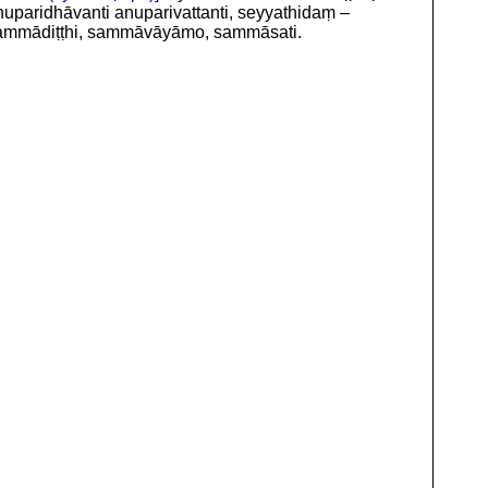
nuparidhāvanti anuparivattanti, seyyathidaṃ –
ammādiṭṭhi, sammāvāyāmo, sammāsati.