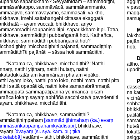
aupaniso saparikkhāro? Seyyathidaṃ – sammādiṭṭhi,
aggiṃ
ammāsaṅkappo, sammāvācā, sammākammanto,
vipas
ammāājīvo, sammāvāyāmo, sammāsati; yā kho,
magga
hikkhave, imehi sattahaṅgehi cittassa ekaggatā
samug
rikkhatā – ayaṃ vuccati, bhikkhave, ariyo
mmāsamādhi saupaniso itipi, saparikkhāro itipi. Tatra,
M
hikkhave, sammādiṭṭhi pubbaṅgamā hoti. Kathañca,
lakkh
hikkhave, sammādiṭṭhi pubbaṅgamā hoti?
pajān
cchādiṭṭhiṃ ‘micchādiṭṭhī’ti pajānāti, sammādiṭṭhiṃ
hoti.
ammādiṭṭhī’ti pajānāti – sāssa hoti sammādiṭṭhi.
D
‘‘Katamā ca, bhikkhave, micchādiṭṭhi? ‘Natthi
attho
nnaṃ, natthi yiṭṭhaṃ, natthi hutaṃ, natthi
upadh
ukatadukkaṭānaṃ kammānaṃ phalaṃ vipāko,
tthi ayaṃ loko, natthi paro loko, natthi mātā, natthi pitā,
P
atthi sattā opapātikā, natthi loke samaṇabrāhmaṇā
dasset
ammaggatā sammāpaṭipannā ye imañca lokaṃ
na ka
arañca lokaṃ sayaṃ abhiññā sacchikatvā pavedentī’ti
vicinā
ayaṃ, bhikkhave, micchādiṭṭhi.
sobhan
bhikk
‘‘Katamā ca, bhikkhave, sammādiṭṭhi?
paṭil
ammādiṭṭhiṃpahaṃ
[sammādiṭṭhimahaṃ (ka.) evaṃ
saman
ammāsaṅkappaṃpahaṃkyādīsupi]
, bhikkhave,
hutvā
vāyaṃ
[dvayaṃ (sī. syā. kaṃ. pī.) ṭīkā
lokut
loketabbā]
vadāmi – atthi, bhikkhave, sammādiṭṭhi
asigg