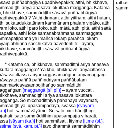
āsavā puññabhāgiyā upadhivepakkā; atthi, bhikkhave,
ratha
ammādiṭṭhi ariyā anāsavā lokuttarā maggaṅgā. Katamā
sammā
a, bhikkhave, sammādiṭṭhi sāsavā puññabhāgiyā
adhivepakkā ? ‘Atthi dinnaṃ, atthi yiṭṭhaṃ, atthi hutaṃ,
tthi sukatadukkaṭānaṃ kammānaṃ phalaṃ vipāko, atthi
aṃ loko, atthi paro loko, atthi mātā, atthi pitā, atthi sattā
papātikā, atthi loke samaṇabrāhmaṇā sammaggatā
ammāpaṭipannā ye imañca lokaṃ parañca lokaṃ
ayaṃ abhiññā sacchikatvā pavedentī’ti – ayaṃ,
hikkhave, sammādiṭṭhi sāsavā puññabhāgiyā
padhivepakkā.
‘‘Katamā ca, bhikkhave, sammādiṭṭhi ariyā anāsavā
okuttarā maggaṅgā? Yā kho, bhikkhave, ariyacittassa
nāsavacittassa ariyamaggasamaṅgino ariyamaggaṃ
hāvayato paññā paññindriyaṃ paññābalaṃ
hammavicayasambojjhaṅgo sammādiṭṭhi
aggaṅgaṃ
[maggaṅgā (sī. pī.)]
– ayaṃ vuccati,
hikkhave, sammādiṭṭhi ariyā anāsavā lokuttarā
aggaṅgā. So micchādiṭṭhiyā pahānāya vāyamati,
ammādiṭṭhiyā, upasampadāya, svāssa
[svāyaṃ
a.)]
hoti sammāvāyāmo. So sato micchādiṭṭhiṃ
ajahati, sato sammādiṭṭhiṃ upasampajja viharati,
āssa
[sāyaṃ (ka.)]
hoti sammāsati. Itiyime
[itime (sī.),
issime (syā. kaṃ. pī.)]
tayo dhammā sammādiṭṭhiṃ