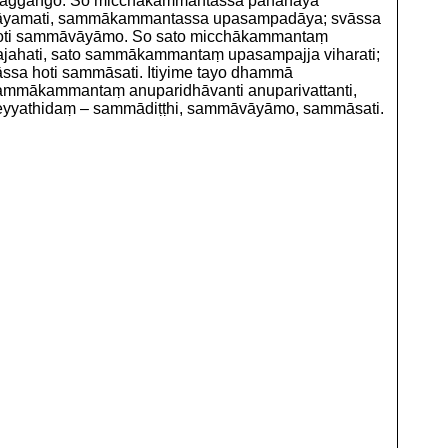
aggaṅgo. So micchākammantassa pahānāya
āyamati, sammākammantassa upasampadāya; svāssa
oti sammāvāyāmo. So sato micchākammantaṃ
ajahati, sato sammākammantaṃ upasampajja viharati;
āssa hoti sammāsati. Itiyime tayo dhammā
ammākammantaṃ anuparidhāvanti anuparivattanti,
eyyathidaṃ – sammādiṭṭhi, sammāvāyāmo, sammāsati.