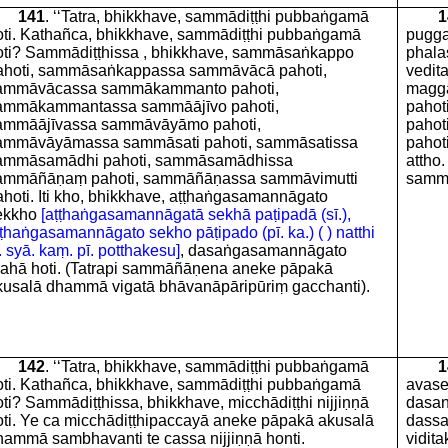
141
. ‘‘Tatra, bhikkhave, sammādiṭṭhi pubbaṅgamā
1
oti. Kathañca, bhikkhave, sammādiṭṭhi pubbaṅgamā
pugga
oti? Sammādiṭṭhissa , bhikkhave, sammāsaṅkappo
phala
ahoti, sammāsaṅkappassa sammāvācā pahoti,
vedit
ammāvācassa sammākammanto pahoti,
magg
ammākammantassa sammāājīvo pahoti,
pahot
ammāājīvassa sammāvāyāmo pahoti,
pahot
ammāvāyāmassa sammāsati pahoti, sammāsatissa
pahot
ammāsamādhi pahoti, sammāsamādhissa
attho
ammāñāṇaṃ pahoti, sammāñāṇassa sammāvimutti
sammā
ahoti. Iti kho, bhikkhave, aṭṭhaṅgasamannāgato
ekkho
[aṭṭhaṅgasamannāgatā sekhā paṭipadā (sī.),
ṭhaṅgasamannāgato sekho pāṭipado (pī. ka.) ( ) natthi
. syā. kaṃ. pī. potthakesu]
, dasaṅgasamannāgato
rahā hoti. (Tatrapi sammāñāṇena aneke pāpakā
kusalā dhammā vigatā bhāvanāpāripūriṃ gacchanti).
142
. ‘‘Tatra, bhikkhave, sammādiṭṭhi pubbaṅgamā
1
oti. Kathañca, bhikkhave, sammādiṭṭhi pubbaṅgamā
avase
ti? Sammādiṭṭhissa, bhikkhave, micchādiṭṭhi nijjiṇṇā
dasan
oti. Ye ca micchādiṭṭhipaccayā aneke pāpakā akusalā
dassa
hammā sambhavanti te cassa nijjiṇṇā honti.
vidit