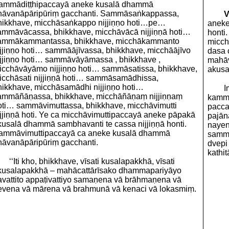
ammādiṭṭhipaccayā aneke kusalā dhammā
hāvanāpāripūriṃ gacchanti. Sammāsaṅkappassa,
V
hikkhave, micchāsaṅkappo nijjiṇṇo hoti…pe…
aneke
ammāvācassa, bhikkhave, micchāvācā nijjiṇṇā hoti…
honti
ammākammantassa, bhikkhave, micchākammanto
micch
ijjiṇṇo hoti… sammāājīvassa, bhikkhave, micchāājīvo
dasa 
ijjiṇṇo hoti… sammāvāyāmassa , bhikkhave ,
mahāv
icchāvāyāmo nijjiṇṇo hoti… sammāsatissa, bhikkhave,
akusa
icchāsati nijjiṇṇā hoti… sammāsamādhissa,
hikkhave, micchāsamādhi nijjiṇṇo hoti…
I
ammāñāṇassa, bhikkhave, micchāñāṇaṃ nijjiṇṇaṃ
kamma
oti… sammāvimuttassa, bhikkhave, micchāvimutti
pacca
ijjiṇṇā hoti. Ye ca micchāvimuttipaccayā aneke pāpakā
pajānā
kusalā dhammā sambhavanti te cassa nijjiṇṇā honti.
nayen
ammāvimuttipaccayā ca aneke kusalā dhammā
sammā
hāvanāpāripūriṃ gacchanti.
dvepi
kathit
‘‘Iti kho, bhikkhave, vīsati kusalapakkhā, vīsati
kusalapakkhā – mahācattārīsako dhammapariyāyo
avattito appaṭivattiyo samaṇena vā brāhmaṇena vā
evena vā mārena vā brahmunā vā kenaci vā lokasmiṃ.