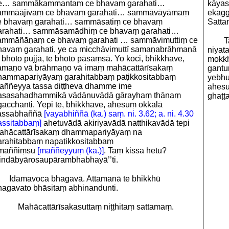
e… sammākammantaṃ ce bhavaṃ garahati…
kāyass
ammāājīvaṃ ce bhavaṃ garahati… sammāvāyāmaṃ
ekagg
e bhavaṃ garahati… sammāsatiṃ ce bhavaṃ
Satta
arahati… sammāsamādhiṃ ce bhavaṃ garahati…
ammāñāṇaṃ ce bhavaṃ garahati … sammāvimuttiṃ ce
T
havaṃ garahati, ye ca micchāvimuttī samaṇabrāhmaṇā
niyat
 bhoto pujjā, te bhoto pāsaṃsā. Yo koci, bhikkhave,
mokkh
amaṇo vā brāhmaṇo vā imaṃ mahācattārīsakaṃ
gantu
hammapariyāyaṃ garahitabbaṃ paṭikkositabbaṃ
yebhu
aññeyya tassa diṭṭheva dhamme ime
ahes
asasahadhammikā vādānuvādā gārayhaṃ ṭhānaṃ
ghaṭṭ
gacchanti. Yepi te, bhikkhave, ahesuṃ okkalā
assabhaññā
[vayabhiññā (ka.) saṃ. ni. 3.62; a. ni. 4.30
assitabbaṃ]
ahetuvādā akiriyavādā natthikavādā tepi
ahācattārīsakaṃ dhammapariyāyaṃ na
arahitabbaṃ napaṭikkositabbaṃ
maññiṃsu
[maññeyyuṃ (ka.)]
. Taṃ kissa hetu?
indābyārosaupārambhabhayā’’ti.
Idamavoca bhagavā. Attamanā te bhikkhū
hagavato bhāsitaṃ abhinandunti.
Mahācattārīsakasuttaṃ niṭṭhitaṃ sattamaṃ.