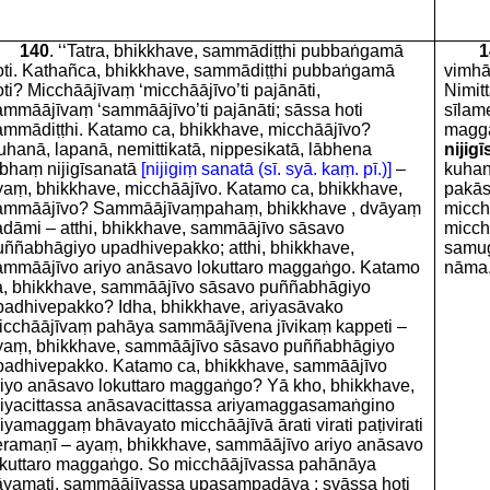
140
. ‘‘Tatra, bhikkhave, sammādiṭṭhi pubbaṅgamā
1
oti. Kathañca, bhikkhave, sammādiṭṭhi pubbaṅgamā
vimhā
ti? Micchāājīvaṃ ‘micchāājīvo’ti pajānāti,
Nimit
ammāājīvaṃ ‘sammāājīvo’ti pajānāti; sāssa hoti
sīlam
ammādiṭṭhi. Katamo ca, bhikkhave, micchāājīvo?
magga
uhanā, lapanā, nemittikatā, nippesikatā, lābhena
nijig
ābhaṃ nijigīsanatā
[nijigiṃ sanatā (sī. syā. kaṃ. pī.)]
–
kuha
yaṃ, bhikkhave, micchāājīvo. Katamo ca, bhikkhave,
pakās
ammāājīvo? Sammāājīvaṃpahaṃ, bhikkhave , dvāyaṃ
micch
adāmi – atthi, bhikkhave, sammāājīvo sāsavo
micch
uññabhāgiyo upadhivepakko; atthi, bhikkhave,
samug
ammāājīvo ariyo anāsavo lokuttaro maggaṅgo. Katamo
nāma
a, bhikkhave, sammāājīvo sāsavo puññabhāgiyo
padhivepakko? Idha, bhikkhave, ariyasāvako
icchāājīvaṃ pahāya sammāājīvena jīvikaṃ kappeti –
yaṃ, bhikkhave, sammāājīvo sāsavo puññabhāgiyo
padhivepakko. Katamo ca, bhikkhave, sammāājīvo
riyo anāsavo lokuttaro maggaṅgo? Yā kho, bhikkhave,
riyacittassa anāsavacittassa ariyamaggasamaṅgino
iyamaggaṃ bhāvayato micchāājīvā ārati virati paṭivirati
eramaṇī – ayaṃ, bhikkhave, sammāājīvo ariyo anāsavo
okuttaro maggaṅgo. So micchāājīvassa pahānāya
āyamati, sammāājīvassa upasampadāya ; svāssa hoti