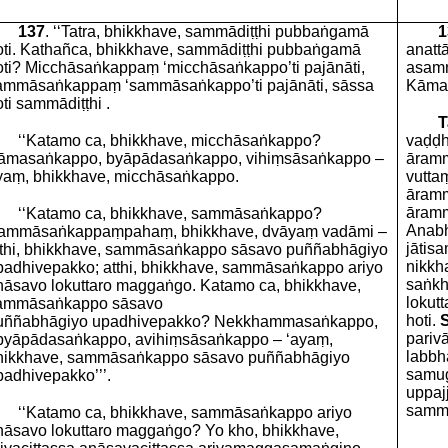
137
. ‘‘Tatra, bhikkhave, sammādiṭṭhi pubbaṅgamā
1
oti. Kathañca, bhikkhave, sammādiṭṭhi pubbaṅgamā
anatt
oti? Micchāsaṅkappaṃ ‘micchāsaṅkappo’ti pajānāti,
asamm
ammāsaṅkappaṃ ‘sammāsaṅkappo’ti pajānāti, sāssa
Kāmas
ti sammādiṭṭhi .
T
‘‘Katamo ca, bhikkhave, micchāsaṅkappo?
vaḍḍ
āmasaṅkappo, byāpādasaṅkappo, vihiṃsāsaṅkappo –
āramm
yaṃ, bhikkhave, micchāsaṅkappo.
vutta
āramm
āramm
‘‘Katamo ca, bhikkhave, sammāsaṅkappo?
Anabh
ammāsaṅkappaṃpahaṃ, bhikkhave, dvāyaṃ vadāmi –
jātis
tthi, bhikkhave, sammāsaṅkappo sāsavo puññabhāgiyo
nikkh
padhivepakko; atthi, bhikkhave, sammāsaṅkappo ariyo
saṅkh
nāsavo lokuttaro maggaṅgo. Katamo ca, bhikkhave,
lokut
ammāsaṅkappo sāsavo
hoti.
uññabhāgiyo upadhivepakko? Nekkhammasaṅkappo,
pariv
byāpādasaṅkappo, avihiṃsāsaṅkappo – ‘ayaṃ,
labbh
hikkhave, sammāsaṅkappo sāsavo puññabhāgiyo
samu
padhivepakko’’’.
uppaj
sammā
‘‘Katamo ca, bhikkhave, sammāsaṅkappo ariyo
nāsavo lokuttaro maggaṅgo? Yo kho, bhikkhave,