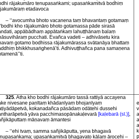
odhi rājakumāro tenupasaṅkami; upasaṅkamitvā bodhiṃ
ājakumāraṃ etadavoca
– ‘‘avocumha bhoto vacanena taṃ bhavantaṃ gotamaṃ
 ‘bodhi kho rājakumāro bhoto gotamassa pāde sirasā
andati, appābādhaṃ appātaṅkaṃ lahuṭṭhānaṃ balaṃ
hāsuvihāraṃ pucchati. Evañca vadeti – adhivāsetu kira
havaṃ gotamo bodhissa rājakumārassa svātanāya bhattaṃ
addhiṃ bhikkhusaṅghenā’ti. Adhivuṭṭhañca pana samaṇena
tamenā’’ti.
325
. Atha kho bodhi rājakumāro tassā rattiyā accayena
ake nivesane paṇītaṃ khādanīyaṃ bhojanīyaṃ
e
aṭiyādāpetvā, kokanadañca pāsādaṃ odātehi dussehi
v
antharāpetvā yāva pacchimasopānakaḷevarā
[kaḷebarā (sī.)]
,
a
añjikāputtaṃ māṇavaṃ āmantesi
a
a
k
– ‘‘ehi tvaṃ, samma sañjikāputta, yena bhagavā
p
enupasaṅkama; upasaṅkamitvā bhagavato kālaṃ ārocehi –