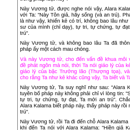
Này Vương tử, được nghe nói vậy, Alara Kala
với Ta: "Này Tôn giả, hãy sống (và an trú). P
là như vậy, khiến kẻ có trí, không bao lâu như
sư của mình (chỉ dạy), tự tri, tự chứng, tự đạ
trú".
Này Vương tử, và không bao lâu Ta đã thôn
pháp ấy một cách mau chóng.
Và này Vương tử, cho đến vấn đề khua môi 
đề phát ngôn mà nói, thời Ta nói giáo lý của kẻ
giáo lý của bậc Trưởng lão (Thượng tọa), và
cho rằng Ta như kẻ khác cũng vậy, Ta biết và T
Này Vương tử, Ta suy nghĩ như sau: "Alara 
tuyên bố pháp này không phải chỉ vì lòng tin: "
tự tri, tự chứng, tự đạt, Ta mới an trú". Ch
Alara Kalama biết pháp này, thấy pháp này rồi
trú".
Này Vương tử, rồi Ta đi đến chỗ Alara Kalama
khi đến Ta nói với Alara Kalama: "Hiền giả K