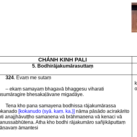
CHÁNH KINH PALI
5. Bodhirājakumārasuttaṃ
324
. Evaṃ me sutaṃ
k
o
– ekaṃ samayaṃ bhagavā bhaggesu viharati
usumāragire bhesakaḷāvane migadāye.
Tena kho pana samayena bodhissa rājakumārassa
okanado
[kokanudo (syā. kaṃ. ka.)]
nāma pāsādo acirakārito
oti anajjhāvuṭṭho samaṇena vā brāhmaṇena vā kenaci vā
anussabhūtena. Atha kho bodhi rājakumāro sañjikāputtaṃ
āṇavaṃ āmantesi