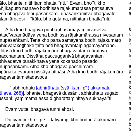
a
ālo, bhante, niṭṭhitaṃ bhatta’’’nti. ‘‘Evaṃ, bho’’ti kho
s
añjikāputto māṇavo bodhissa rājakumārassa paṭissutvā
ā
ena bhagavā tenupasaṅkami; upasaṅkamitvā bhagavato
laṃ ārocesi – ‘‘kālo, bho gotama, niṭṭhitaṃ bhatta’’nti.
s
Atha kho bhagavā pubbaṇhasamayaṃ nivāsetvā
l
attacīvaramādāya yena bodhissa rājakumārassa nivesanaṃ
t
enupasaṅkami. Tena kho pana samayena bodhi rājakumāro
‘
ahidvārakoṭṭhake ṭhito hoti bhagavantaṃ āgamayamāno.
a
ddasā kho bodhi rājakumāro bhagavantaṃ dūratova
t
gacchantaṃ. Disvāna paccuggantvā bhagavantaṃ
‘
bhivādetvā purakkhatvā yena kokanado pāsādo
ā
enupasaṅkami. Atha kho bhagavā pacchimaṃ
p
opānakaḷevaraṃ nissāya aṭṭhāsi. Atha kho bodhi rājakumāro
a
hagavantaṃ etadavoca
n
k
– ‘‘abhiruhatu
[abhirūhatu (syā. kaṃ. pī.) akkamatu
k
ūḷava. 268)]
, bhante, bhagavā dussāni, abhiruhatu sugato
b
ussāni; yaṃ mama assa dīgharattaṃ hitāya sukhāyā’’ti.
m
a
Evaṃ vutte, bhagavā tuṇhī ahosi.
c
a
Dutiyampi kho…pe… tatiyampi kho bodhi rājakumāro
b
hagavantaṃ etadavoca
(