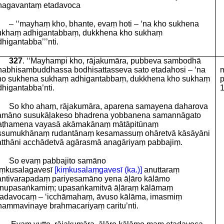
hagavantaṃ etadavoca
– ‘‘mayhaṃ kho, bhante, evaṃ hoti – ‘na kho sukhena
ukhaṃ adhigantabbaṃ, dukkhena kho sukhaṃ
higantabba’’’nti.
327
. ‘‘Mayhampi kho, rājakumāra, pubbeva sambodhā
nabhisambuddhassa bodhisattasseva sato etadahosi – ‘na
m
ho sukhena sukhaṃ adhigantabbaṃ, dukkhena kho sukhaṃ
p
dhigantabba’nti.
1
So kho ahaṃ, rājakumāra, aparena samayena daharova
amāno susukāḷakeso bhadrena yobbanena samannāgato
aṭhamena vayasā akāmakānaṃ mātāpitūnaṃ
ssumukhānaṃ rudantānaṃ kesamassuṃ ohāretvā kāsāyāni
atthāni acchādetvā agārasmā anagāriyaṃ pabbajiṃ.
So evaṃ pabbajito samāno
iṃkusalagavesī
[kiṃkusalaṃgavesī (ka.)]
anuttaraṃ
antivarapadaṃ pariyesamāno yena āḷāro kālāmo
enupasaṅkamiṃ; upasaṅkamitvā āḷāraṃ kālāmaṃ
tadavocaṃ – ‘icchāmahaṃ, āvuso kālāma, imasmiṃ
hammavinaye brahmacariyaṃ caritu’nti.