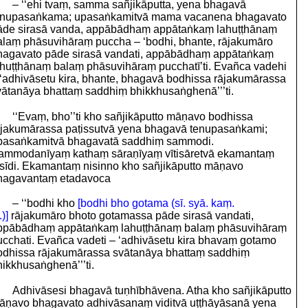
– ‘‘ehi tvaṃ, samma sañjikāputta, yena bhagavā
enupasaṅkama; upasaṅkamitvā mama vacanena bhagavato
āde sirasā vanda, appābādhaṃ appātaṅkaṃ lahuṭṭhānaṃ
alaṃ phāsuvihāraṃ puccha – ‘bodhi, bhante, rājakumāro
hagavato pāde sirasā vandati, appābādhaṃ appātaṅkaṃ
ahuṭṭhānaṃ balaṃ phāsuvihāraṃ pucchatī’ti. Evañca vadehi
 ‘adhivāsetu kira, bhante, bhagavā bodhissa rājakumārassa
vātanāya bhattaṃ saddhiṃ bhikkhusaṅghenā’’’ti.
‘‘Evaṃ, bho’’ti kho sañjikāputto māṇavo bodhissa
ājakumārassa paṭissutvā yena bhagavā tenupasaṅkami;
pasaṅkamitvā bhagavatā saddhiṃ sammodi.
ammodanīyaṃ kathaṃ sāraṇīyaṃ vītisāretvā ekamantaṃ
isīdi. Ekamantaṃ nisinno kho sañjikāputto māṇavo
hagavantaṃ etadavoca
– ‘‘bodhi kho
[bodhi bho gotama (sī. syā. kaṃ.
.)]
rājakumāro bhoto gotamassa pāde sirasā vandati,
ppābādhaṃ appātaṅkaṃ lahuṭṭhānaṃ balaṃ phāsuvihāraṃ
ucchati. Evañca vadeti – ‘adhivāsetu kira bhavaṃ gotamo
odhissa rājakumārassa svātanāya bhattaṃ saddhiṃ
ikkhusaṅghenā’’’ti.
Adhivāsesi bhagavā tuṇhībhāvena. Atha kho sañjikāputto
āṇavo bhagavato adhivāsanaṃ viditvā uṭṭhāyāsanā yena