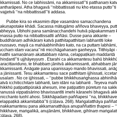
kkamissati. No ce labhissāmi, na akkamissatī’’ti patthanaṃ kat
antharāpesi. Atha bhagavā ‘‘nibbattissati nu kho etassa putto’’ti
vajjetvā ‘‘na nibbattissatī’’ti addasa.
Pubbe kira so ekasmiṃ dīpe vasamāno samacchandena
akuṇapotake khādi. Sacassa mātugāmo aññova bhaveyya, put
abheyya. Ubhohi pana samānacchandehi hutvā pāpakammaṃ 
enassa putto na nibbattissatīti aññāsi. Dusse pana akkante –
‘buddhānaṃ adhikāraṃ katvā patthitapatthitaṃ labhantīti loke
nussavo, mayā ca mahāabhinīhāro kato, na ca puttaṃ labhāmi,
ucchaṃ idaṃ vacana’’nti micchāgahaṇaṃ gaṇheyya. Titthiyāpi 
‘natthi samaṇānaṃ akattabbaṃ nāma, celappaṭikaṃ maddantā
hiṇḍantī’’ti ujjhāyeyyuṃ . Etarahi ca akkamantesu bahū bhikkh
aracittaviduno, te bhabbaṃ jānitvā akkamissanti, abhabbaṃ jān
kkamissanti. Anāgate pana upanissayo mando bhavissati, anā
a jānissanti. Tesu akkamantesu sace patthitaṃ ijjhissati, icceta
usalaṃ . No ce ijjhissati, – ‘‘pubbe bhikkhusaṅghassa abhinīh
atvā icchiticchitaṃ labhanti, taṃ idāni na labhanti . Teyeva ma
hikkhū paṭipattipūrakā ahesuṃ, ime paṭipattiṃ pūretuṃ na sakkon
anussā vippaṭisārino bhavissantīti imehi kāraṇehi bhagavā a
nicchanto tuṇhī ahosi. Sikkhāpadaṃ paññapesi ‘‘na, bhikkhave
elappaṭikā akkamitabbā’’ti (cūḷava. 268). Maṅgalatthāya pañña
nakkamantesu pana akkamanatthāya anupaññattiṃ ṭhapesi – ‘‘g
hikkhave, maṅgalikā, anujānāmi, bhikkhave, gihīnaṃ maṅgalatt
cūḷava. 268).