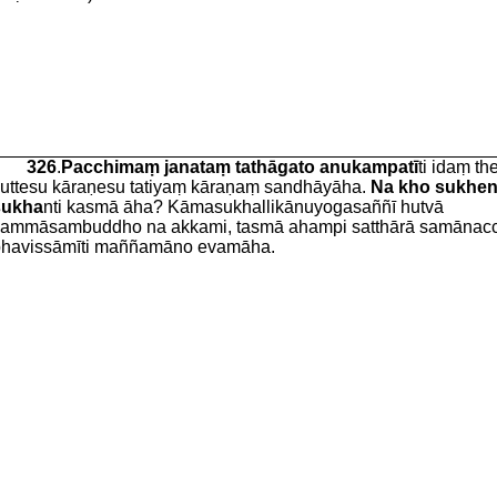
326
.
Pacchimaṃ janataṃ tathāgato anukampatī
ti idaṃ th
uttesu kāraṇesu tatiyaṃ kāraṇaṃ sandhāyāha.
Na kho sukhe
sukha
nti kasmā āha? Kāmasukhallikānuyogasaññī hutvā
ammāsambuddho na akkami, tasmā ahampi satthārā samānac
havissāmīti maññamāno evamāha.