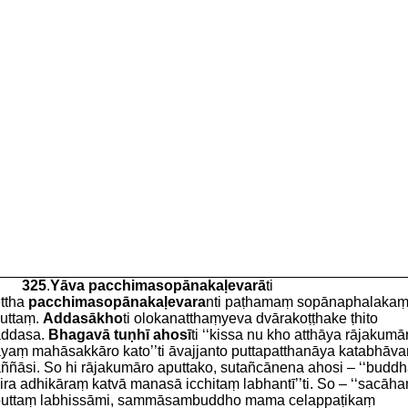
325
.
Yāva pacchimasopānakaḷevarā
ti
ttha
pacchimasopānakaḷevara
nti paṭhamaṃ sopānaphalaka
uttaṃ.
Addasākho
ti olokanatthaṃyeva dvārakoṭṭhake ṭhito
ddasa.
Bhagavā tuṇhī ahosī
ti ‘‘kissa nu kho atthāya rājakum
yaṃ mahāsakkāro kato’’ti āvajjanto puttapatthanāya katabhāv
ññāsi. So hi rājakumāro aputtako, sutañcānena ahosi – ‘‘bud
ira adhikāraṃ katvā manasā icchitaṃ labhantī’’ti. So – ‘‘sacāh
uttaṃ labhissāmi, sammāsambuddho mama celappaṭikaṃ