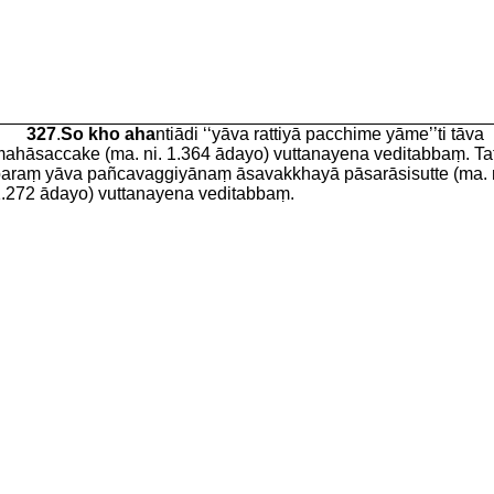
327
.
So kho aha
ntiādi ‘‘yāva rattiyā pacchime yāme’’ti tāva
ahāsaccake (ma. ni. 1.364 ādayo) vuttanayena veditabbaṃ. Ta
araṃ yāva pañcavaggiyānaṃ āsavakkhayā pāsarāsisutte (ma. n
.272 ādayo) vuttanayena veditabbaṃ.