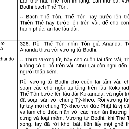
Lần thứ hai, Thế Tôn im lặng. Lần thứ ba, vư
Bodhi bạch Thế Tôn:
-- Bạch Thế Tôn, Thế Tôn hãy bước lên trê
Thiện Thệ hãy bước lên trên vải, để cho co
hạnh phúc, an lạc lâu dài.
ero
326. Rồi Thế Tôn nhìn Tôn giả Ananda. T
na
Ananda thưa với vương tử Bodhi:
chando
-- Thưa vương tử, hãy cho cuộn lại tấm vải, 
không có đi bộ trên vải, Như Lai còn nghĩ đế
người thấp kém.
Rồi vương tử Bodhi cho cuộn lại tấm vải, c
soạn các chỗ ngồi tại tầng trên lầu Kokanad
Thế Tôn bước lên lâu đài Kokanada, và ngồi t
đã soạn sẵn với chúng Tỷ-kheo. Rồi vương tử
tự tay mời chúng Tỷ-kheo với đức Phật là vị 
và làm cho thỏa mãn với các món ăn thượng vị
cứng và loại mềm. Vương tử Bodhi, khi Thế 
xong, tay đã rời khỏi bát, liền lấy một ghế 