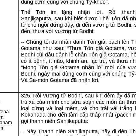
dùng cơm cùng với chúng Tỷ-kheo".
Thế Tôn im lặng nhận lời. Rồi thanh
Sanjikaputta, sau khi biết được Thế Tôn đã nh
từ chỗ ngồi đứng dậy, đi đến vương tử Bodhi, 
đến, thưa với vương tử Bodhi:
-- Chúng tôi đã nhân danh Tôn giả, bạch lên 
Gotama như sau: "Thưa Tôn giả Gotama, vư
Bodhi cúi đầu đảnh lễ chân Tôn giả Gotama, h
có ít bệnh, ít não, khinh an, lạc trú, và thưa n
"Mong Tôn giả Gotama nhận lời mời của vư
Bodhi, ngày mai dùng cơm cùng với chúng Tỷ-
Và Sa-môn Gotama đã nhận lời.
325. Rồi vương tử Bodhi, sau khi đêm ấy đã m
ṃ
trú xá của mình cho sửa soạn các món ăn thượ
loại cứng và loại mềm, và cho trải vải trắng 
ārena
Kokanada cho đến tầm cấp thấp nhất (pacchima
aṃ
gọi thanh niên Sanjikaputta:
dhānaṃ
aṃ
-- Này Thanh niên Sanjikaputta, hãy đi đến T