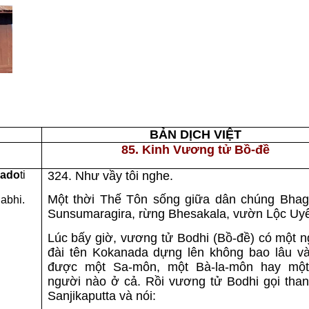
BẢN DỊCH VIỆT
85. Kinh Vương tử Bồ-đề
nado
ti
324. Như vầy tôi nghe.
Một thời Thế Tôn sống giữa dân chúng Bhagg
abhi.
Sunsumaragira, rừng Bhesakala, vườn Lộc Uy
Lúc bấy giờ, vương tử Bodhi (Bồ-đề) có một n
đài tên Kokanada dựng lên không bao lâu v
được một Sa-môn, một Bà-la-môn hay mộ
người nào ở cả. Rồi vương tử Bodhi gọi than
Sanjikaputta và nói: