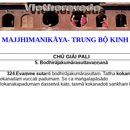
MAJJHIMANIKĀYA- TRUNG BỘ KINH
CHÚ GIẢI PALI
5. Bodhirājakumārasuttavaṇṇanā
324
.
Evaṃme suta
nti bodhirājakumārasuttaṃ. Tattha
koka
okanadaṃ vuccati padumaṃ. So ca maṅgalapāsādo
lokanakapadumaṃ dassetvā kato, tasmā kokanadoti saṅkhaṃ l