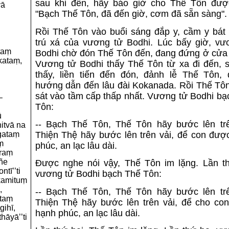
sau khi đến, hãy báo giờ cho Thế Tôn được
vā
"Bạch Thế Tôn, đã đến giờ, cơm đã sẵn sàng".
Rồi Thế Tôn vào buổi sáng đắp y, cầm y bát 
trú xá của vương tử Bodhi. Lúc bấy giờ, vư
taṃ
Bodhi chờ đón Thế Tôn đến, đang đứng ở cửa 
kataṃ,
Vương tử Bodhi thấy Thế Tôn từ xa đi đến, s
thấy, liền tiến đến đón, đảnh lễ Thế Tôn, 
hướng dẫn đến lâu đài Kokanada. Rồi Thế Tô
sát vào tầm cấp thấp nhất. Vương tử Bodhi bạ
–
Tôn:
ū
-- Bạch Thế Tôn, Thế Tôn hãy bước lên trê
itvā na
gataṃ
Thiện Thệ hãy bước lên trên vải, để con đượ
ṃ
phúc, an lạc lâu dài.
āraṃ
ññe
Ðược nghe nói vậy, Thế Tôn im lặng. Lần th
tī’’ti
vương tử Bodhi bạch Thế Tôn:
kkamituṃ
,
-- Bạch Thế Tôn, Thế Tôn hãy bước lên trê
ttaṃ
Thiện Thệ hãy bước lên trên vải, để cho co
ihī,
hạnh phúc, an lạc lâu dài.
hāyā’’ti