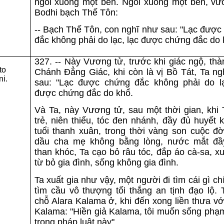
ngồi xuống một bên. Ngồi xuống một bên, vư
Bodhi bạch Thế Tôn:
-- Bạch Thế Tôn, con nghĩ như sau: "Lạc được
đắc không phải do lạc, lạc được chứng đắc do 
327. -- Này Vương tử, trước khi giác ngộ, th
to
Chánh Ðẳng Giác, khi còn là vị Bồ Tát, Ta ng
i.
sau: "Lạc được chứng đắc không phải do lạ
được chứng đắc do khổ.
Và Ta, này Vương tử, sau một thời gian, khi 
trẻ, niên thiếu, tóc đen nhánh, đầy đủ huyết 
tuổi thanh xuân, trong thời vàng son cuộc đờ
dầu cha mẹ không bằng lòng, nước mắt đầ
than khóc, Ta cạo bỏ râu tóc, đắp áo cà-sa, xu
từ bỏ gia đình, sống không gia đình.
Ta xuất gia như vậy, một người đi tìm cái gì chí
tìm cầu vô thượng tối thắng an tịnh đạo lộ. 
chỗ Alara Kalama ở, khi đến xong liền thưa vớ
Kalama: "Hiền giả Kalama, tôi muốn sống phạ
trong pháp luật này".