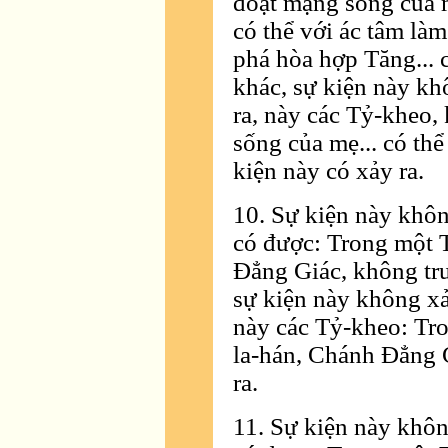
đoạt mạng sống của mẹ
có thể với ác tâm là
phá hòa hợp Tăng... 
khác, sự kiện này kh
ra, này các Tỷ-kheo,
sống của mẹ... có th
kiện này có xảy ra.
10. Sự kiện này khôn
có được: Trong một T
Ðẳng Giác, không trư
sự kiện này không xả
này các Tỷ-kheo: Tro
la-hán, Chánh Ðẳng G
ra.
11. Sự kiện này khôn