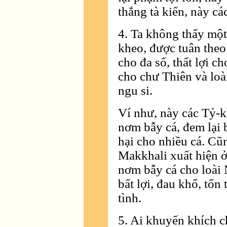
thắng tà kiến, này cá
4. Ta không thấy một
kheo, được tuân theo 
cho đa số, thất lợi c
cho chư Thiên và loà
ngu si.
Ví như, này các Tỷ-kh
nơm bẫy cá, đem lại 
hại cho nhiều cá. Cũ
Makkhali xuất hiện ở
nơm bẫy cá cho loài 
bất lợi, đau khổ, tổn
tình.
5. Ai khuyến khích 