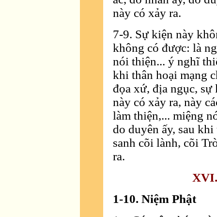
này có xảy ra.
7-9. Sự kiện này khô
không có được: là ng
nói thiện... ý nghĩ t
khi thân hoại mạng ch
đọa xứ, địa ngục, sự
này có xảy ra, này c
làm thiện,... miệng nó
do duyên ấy, sau khi
sanh cõi lành, cõi Tr
ra.
XVI
1-10. Niệm Phật