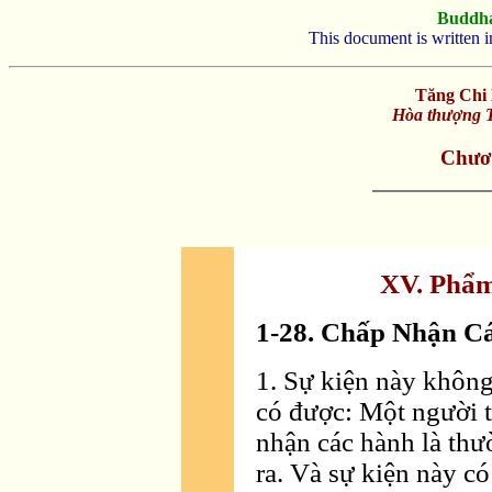
Buddh
This document is written 
Tăng Chi 
Hòa thượng T
Chươn
XV. Phẩ
1-28. Chấp Nhận C
1. Sự kiện này không
có được: Một người t
nhận các hành là thư
ra. Và sự kiện này c