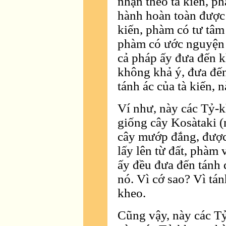
nhận theo tà kiến, p
hành hoàn toàn được 
kiến, phàm có tư tâm
phàm có ước nguyện n
cả pháp ấy đưa đến k
không khả ý, đưa đến
tánh ác của tà kiến, 
Ví như, này các Tỷ-k
giống cây Kosàtaki (m
cây mướp đắng, được 
lấy lên từ đất, phàm v
ấy đều đưa đến tánh 
nó. Vì cớ sao? Vì tán
kheo.
Cũng vậy, này các Tỷ