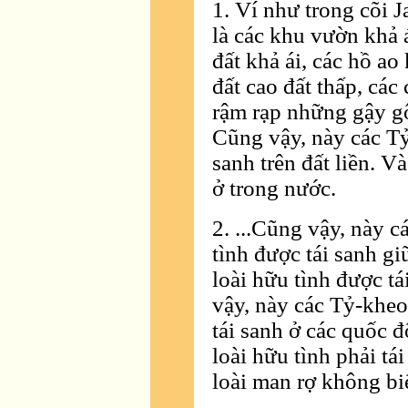
1. Ví như trong cõi 
là các khu vườn khả á
đất khả ái, các hồ ao
đất cao đất thấp, các
rậm rạp những gậy gộ
Cũng vậy, này các Tỷ-
sanh trên đất liền. V
ở trong nước.
2. ...Cũng vậy, này c
tình được tái sanh gi
loài hữu tình được tá
vậy, này các Tỷ-kheo,
tái sanh ở các quốc 
loài hữu tình phải tá
loài man rợ không bi