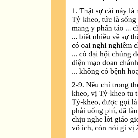
1. Thật sự cái này là
Tỷ-kheo, tức là sống t
mang y phấn tảo ... ch
... biết nhiều về sự th
có oai nghi nghiêm c
... có đại hội chúng đ
diện mạo đoan chánh 
... không có bệnh ho
2-9. Nếu chỉ trong th
kheo, vị Tỷ-kheo tu t
Tỷ-kheo, được gọi l
phải uổng phí, đã làm
chịu nghe lời giáo g
vô ích, còn nói gì vị