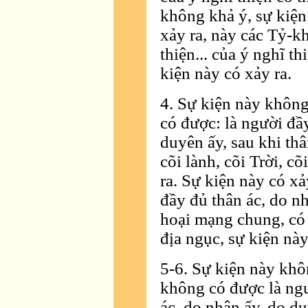
không khả ý, sự kiện
xảy ra, này các Tỷ-kh
thiện... của ý nghĩ th
kiện này có xảy ra.
4. Sự kiện này không
có được: là người đầ
duyên ấy, sau khi th
cõi lành, cõi Trời, c
ra. Sự kiện này có xả
đầy đủ thân ác, do nh
hoại mạng chung, có t
địa ngục, sự kiện này
5-6. Sự kiện này khô
không có được là ngư
ác, do nhân ấy, do duy