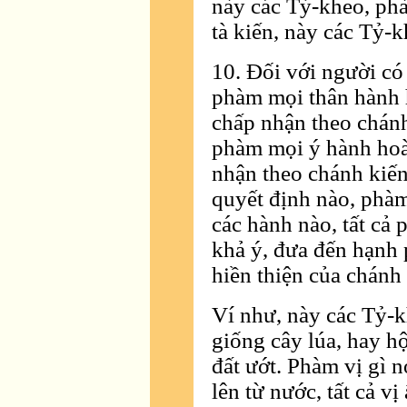
này các Tỷ-kheo, phà
tà kiến, này các Tỷ-k
10. Ðối với người có
phàm mọi thân hành 
chấp nhận theo chánh
phàm mọi ý hành hoà
nhận theo chánh kiến
quyết định nào, phà
các hành nào, tất cả 
khả ý, đưa đến hạnh p
hiền thiện của chánh
Ví như, này các Tỷ-k
giống cây lúa, hay h
đất ướt. Phàm vị gì n
lên từ nước, tất cả vị