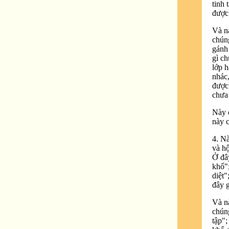
tinh
được
Và nà
chúng
gánh 
gì c
lớp h
nhác,
được
chưa 
Này c
này c
4. N
và h
Ở đây
khổ";
diệt"
đây 
Và nà
chúng
tập";