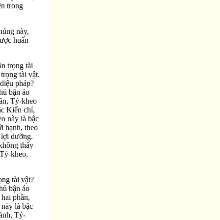
ện trong
chúng này,
được huấn
n trọng tài
rọng tài vật.
 diệu pháp?
chủ bận áo
hần, Tỷ-kheo
ậc Kiến chí,
eo này là bậc
i hạnh, theo
 lợi dưỡng.
 không thấy
 Tỷ-kheo,
ng tài vật?
chủ bận áo
 hai phần,
 này là bậc
ành, Tỷ-