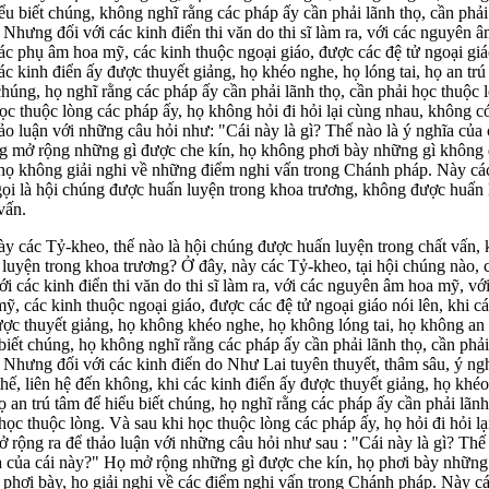
ểu biết chúng, không nghĩ rằng các pháp ấy cần phải lãnh thọ, cần phả
 Nhưng đối với các kinh điển thi văn do thi sĩ làm ra, với các nguyên 
ác phụ âm hoa mỹ, các kinh thuộc ngoại giáo, được các đệ tử ngoại giá
ác kinh điển ấy được thuyết giảng, họ khéo nghe, họ lóng tai, họ an trú
chúng, họ nghĩ rằng các pháp ấy cần phải lãnh thọ, cần phải học thuộc 
ọc thuộc lòng các pháp ấy, họ không hỏi đi hỏi lại cùng nhau, không c
ảo luận với những câu hỏi như: "Cái này là gì? Thế nào là ý nghĩa của
g mở rộng những gì được che kín, họ không phơi bày những gì không
 họ không giải nghi về những điểm nghi vấn trong Chánh pháp. Này cá
gọi là hội chúng được huấn luyện trong khoa trương, không được huấn 
vấn.
ày các Tỷ-kheo, thế nào là hội chúng được huấn luyện trong chất vấn,
 luyện trong khoa trương? Ở đây, này các Tỷ-kheo, tại hội chúng nào,
ới các kinh điển thi văn do thi sĩ làm ra, với các nguyên âm hoa mỹ, v
ỹ, các kinh thuộc ngoại giáo, được các đệ tử ngoại giáo nói lên, khi c
ợc thuyết giảng, họ không khéo nghe, họ không lóng tai, họ không an 
biết chúng, họ không nghĩ rằng các pháp ấy cần phải lãnh thọ, cần phả
 Nhưng đối với các kinh điển do Như Lai tuyên thuyết, thâm sâu, ý ngh
thế, liên hệ đến không, khi các kinh điển ấy được thuyết giảng, họ khé
họ an trú tâm để hiểu biết chúng, họ nghĩ rằng các pháp ấy cần phải lãnh
học thuộc lòng. Và sau khi học thuộc lòng các pháp ấy, họ hỏi đi hỏi l
 rộng ra để thảo luận với những câu hỏi như sau : "Cái này là gì? Thế 
a của cái này?" Họ mở rộng những gì được che kín, họ phơi bày những
 phơi bày, họ giải nghi về các điểm nghi vấn trong Chánh pháp. Này c