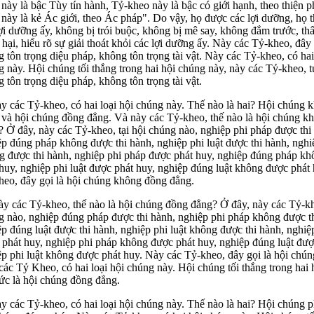
này là bậc Tùy tín hành, Tỷ-kheo này là bậc có giới hạnh, theo thiện p
này là kẻ Ác giới, theo Ác pháp". Do vậy, họ được các lợi dưỡng, họ 
ợi dưỡng ấy, không bị trói buộc, không bị mê say, không đắm trước, th
hại, hiểu rõ sự giải thoát khỏi các lợi dưỡng ấy. Này các Tỷ-kheo, đây 
 tôn trọng diệu pháp, không tôn trọng tài vật. Này các Tỷ-kheo, có hai
 này. Hội chúng tối thắng trong hai hội chúng này, này các Tỷ-kheo, t
 tôn trọng diệu pháp, không tôn trọng tài vật.
ày các Tỷ-kheo, có hai loại hội chúng này. Thế nào là hai? Hội chúng
 và hội chúng đồng đẳng. Và này các Tỷ-kheo, thế nào là hội chúng k
 Ở đây, này các Tỷ-kheo, tại hội chúng nào, nghiệp phi pháp được thi
p đúng pháp không được thi hành, nghiệp phi luật được thi hành, nghi
g được thi hành, nghiệp phi pháp được phát huy, nghiệp đúng pháp k
huy, nghiệp phi luật được phát huy, nghiệp đúng luật không được phát
heo, đây gọi là hội chúng không đồng đẳng.
y các Tỷ-kheo, thế nào là hội chúng đồng đẳng? Ở đây, này các Tỷ-khe
g nào, nghiệp đúng pháp được thi hành, nghiệp phi pháp không được t
p đúng luật được thi hành, nghiệp phi luật không được thi hành, nghi
 phát huy, nghiệp phi pháp không được phát huy, nghiệp đúng luật đượ
ệp phi luật không được phát huy. Này các Tỷ-kheo, đây gọi là hội chú
ác Tỷ Kheo, có hai loại hội chúng này. Hội chúng tối thắng trong hai
ức là hội chúng đồng đẳng.
y các Tỷ-kheo, có hai loại hội chúng này. Thế nào là hai? Hội chúng p