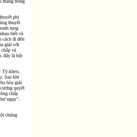
i thắng trong
thuyết phi
húng thuyết
tranh tụng
nhau biết và
m cách đi đến
a giải với
n chấp và
, đây là hội
c Tỷ-kheo,
p. Sau khi
 họ hòa giải
à cương quyết
không chấp
à hư ngụy".
hội chúng