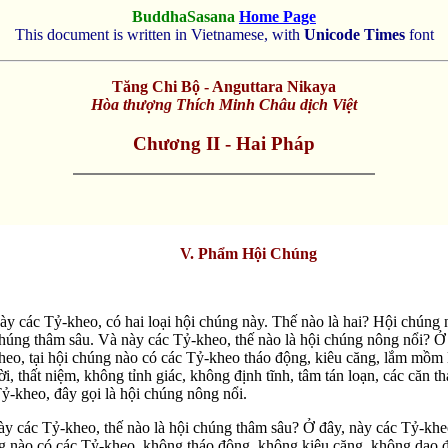
BuddhaSasana
Home Page
This document is written in Vietnamese, with
Unicode Times
font
Tăng Chi Bộ - Anguttara Nikaya
Hòa thượng Thích Minh Châu dịch Việt
Chương II - Hai Pháp
V. Phẩm Hội Chúng
ày các Tỷ-kheo, có hai loại hội chúng này. Thế nào là hai? Hội chúng 
húng thâm sâu. Và này các Tỷ-kheo, thế nào là hội chúng nông nổi? Ở
heo, tại hội chúng nào có các Tỷ-kheo tháo động, kiêu căng, lắm mồm
ời, thất niệm, không tỉnh giác, không định tĩnh, tâm tán loạn, các căn t
ỷ-kheo, đây gọi là hội chúng nông nổi.
y các Tỷ-kheo, thế nào là hội chúng thâm sâu? Ở đây, này các Tỷ-kheo
g nào có các Tỷ-kheo, không tháo động, không kiêu căng, không dao 