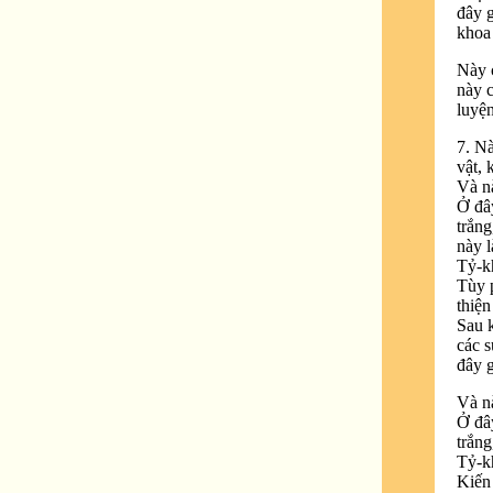
đây g
khoa
Này c
này 
luyện
7. Nà
vật, 
Và nà
Ở đây
trắng
này l
Tỷ-kh
Tùy p
thiện
Sau k
các s
đây g
Và nà
Ở đây
trắng
Tỷ-kh
Kiến 