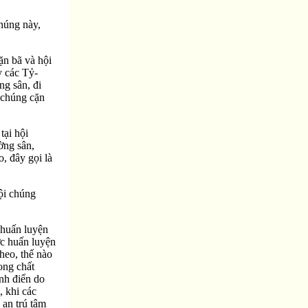
chúng này,
ặn bã và hội
y các Tỷ-
ng sân, đi
 chúng cặn
tại hội
ờng sân,
, đây gọi là
ội chúng
 huấn luyện
ợc huấn luyện
heo, thế nào
ong chất
nh điển do
, khi các
 an trú tâm