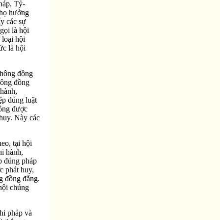
háp, Tỷ-
thọ hưởng
ấy các sự
gọi là hội
 loại hội
ức là hội
 không đồng
hông đồng
 hành,
ệp đúng luật
hông được
 huy. Này các
o, tại hội
hi hành,
ệp đúng pháp
c phát huy,
ng đồng đẳng.
 hội chúng
hi pháp và