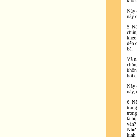
khổ d
Này c
này 
5. Nà
chúng
kheo,
đến c
bã.
Và nà
chún
không
hội c
Này c
này, 
6. N
tron
tron
là h
vấn? 
Như L
kinh 