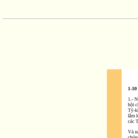
1-10
1.- N
hội c
Tỷ-k
lắm l
các T
Và nà
chún