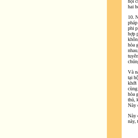
hội 
hai h
10. N
pháp 
phi p
hợp p
không
hòa g
nhau,
tuyên
chúng
Và n
tại h
khởi 
cùng 
hòa g
thủ, 
Này 
Này c
này, 