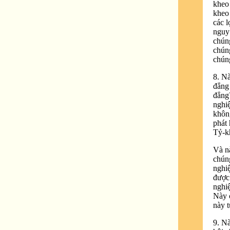
kheo 
kheo 
các l
nguy 
chúng
chúng
chúng
8. N
đẳng
đẳng?
nghiệ
khôn
phát 
Tỷ-k
Và nà
chún
nghiệ
được
nghi
Này c
này t
9. Nà