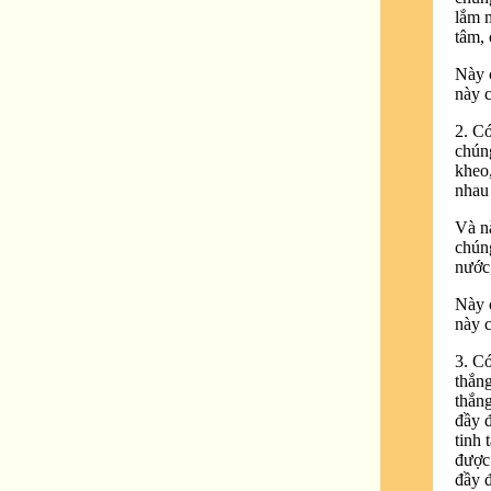
lắm m
tâm, 
Này c
này c
2. Có
chún
kheo,
nhau 
Và nà
chún
nước,
Này c
này c
3. Có
thắng
thắng
đầy đ
tinh
được
đầy đ