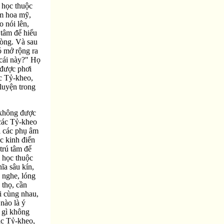
i học thuộc
âm hoa mỹ,
o nói lên,
 tâm để hiểu
lòng. Và sau
ó mở rộng ra
 cái này?" Họ
 được phơi
c Tỷ-kheo,
luyện trong
 không được
 các Tỷ-kheo
ới các phụ âm
ác kinh điển
trú tâm để
i học thuộc
ĩa sâu kín,
o nghe, lóng
 thọ, cần
ại cùng nhau,
nào là ý
 gì không
ác Tỷ-kheo,