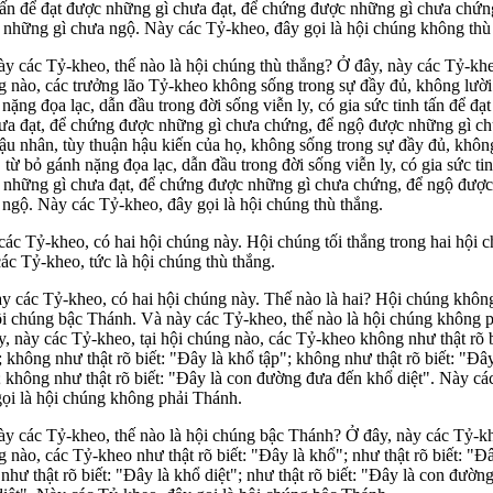
 tấn để đạt được những gì chưa đạt, để chứng được những gì chưa chứn
 những gì chưa ngộ. Này các Tỷ-kheo, đây gọi là hội chúng không thù
y các Tỷ-kheo, thế nào là hội chúng thù thắng? Ở đây, này các Tỷ-kheo
 nào, các trưởng lão Tỷ-kheo không sống trong sự đầy đủ, không lười 
nặng đọa lạc, dẫn đầu trong đời sống viễn ly, có gia sức tinh tấn để đ
hưa đạt, để chứng được những gì chưa chứng, để ngộ được những gì c
ậu nhân, tùy thuận hậu kiến của họ, không sống trong sự đầy đủ, khôn
 từ bỏ gánh nặng đọa lạc, dẫn đầu trong đời sống viễn ly, có gia sức tin
 những gì chưa đạt, để chứng được những gì chưa chứng, để ngộ được
ngộ. Này các Tỷ-kheo, đây gọi là hội chúng thù thắng.
ác Tỷ-kheo, có hai hội chúng này. Hội chúng tối thắng trong hai hội 
ác Tỷ-kheo, tức là hội chúng thù thắng.
ày các Tỷ-kheo, có hai hội chúng này. Thế nào là hai? Hội chúng khôn
ội chúng bậc Thánh. Và này các Tỷ-kheo, thế nào là hội chúng không 
, này các Tỷ-kheo, tại hội chúng nào, các Tỷ-kheo không như thật rõ b
 không như thật rõ biết: "Ðây là khổ tập"; không như thật rõ biết: "Ðâ
; không như thật rõ biết: "Ðây là con đường đưa đến khổ diệt". Này cá
gọi là hội chúng không phải Thánh.
y các Tỷ-kheo, thế nào là hội chúng bậc Thánh? Ở đây, này các Tỷ-khe
 nào, các Tỷ-kheo như thật rõ biết: "Ðây là khổ"; như thật rõ biết: "Ð
 như thật rõ biết: "Ðây là khổ diệt"; như thật rõ biết: "Ðây là con đườn