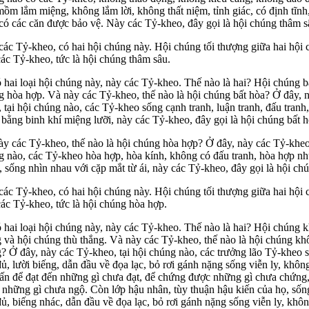
ồm lắm miệng, không lắm lời, không thất niệm, tỉnh giác, có định tĩnh
có các căn được bảo vệ. Này các Tỷ-kheo, đây gọi là hội chúng thâm s
ác Tỷ-kheo, có hai hội chúng này. Hội chúng tối thượng giữa hai hội 
ác Tỷ-kheo, tức là hội chúng thâm sâu.
 hai loại hội chúng này, này các Tỷ-kheo. Thế nào là hai? Hội chúng b
g hòa hợp. Và này các Tỷ-kheo, thế nào là hội chúng bất hòa? Ở đây, 
 tại hội chúng nào, các Tỷ-kheo sống cạnh tranh, luận tranh, đấu tranh
bằng binh khí miệng lưỡi, này các Tỷ-kheo, đây gọi là hội chúng bất h
y các Tỷ-kheo, thế nào là hội chúng hòa hợp? Ở đây, này các Tỷ-kheo,
g nào, các Tỷ-kheo hòa hợp, hòa kính, không có đấu tranh, hòa hợp nh
 sống nhìn nhau với cặp mắt từ ái, này các Tỷ-kheo, đây gọi là hội ch
ác Tỷ-kheo, có hai hội chúng này. Hội chúng tối thượng giữa hai hội 
ác Tỷ-kheo, tức là hội chúng hòa hợp.
 hai loại hội chúng này, này các Tỷ-kheo. Thế nào là hai? Hội chúng 
 và hội chúng thù thắng. Và này các Tỷ-kheo, thế nào là hội chúng kh
? Ở đây, này các Tỷ-kheo, tại hội chúng nào, các trưởng lão Tỷ-kheo 
ủ, lười biếng, dẫn đầu về đọa lạc, bỏ rơi gánh nặng sống viễn ly, khôn
 tấn để đạt đến những gì chưa đạt, để chứng được những gì chưa chứng
 những gì chưa ngộ. Còn lớp hậu nhân, tùy thuận hậu kiến của họ, sốn
ủ, biếng nhác, dẫn đầu về đọa lạc, bỏ rơi gánh nặng sống viễn ly, khôn