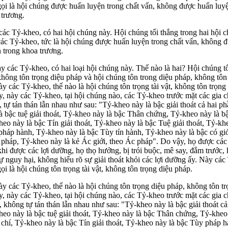
ọi là hội chúng được huấn luyện trong chất vấn, không được huấn luy
 trương.
ác Tỷ-kheo, có hai hội chúng này. Hội chúng tối thắng trong hai hội 
các Tỷ-kheo, tức là hội chúng được huấn luyện trong chất vấn, không 
 trong khoa trương.
y các Tỷ-kheo, có hai loại hội chúng này. Thế nào là hai? Hội chúng tô
không tôn trọng diệu pháp và hội chúng tôn trong diệu pháp, không tôn t
y các Tỷ-kheo, thế nào là hội chúng tôn trọng tài vật, không tôn trọng
, này các Tỷ-kheo, tại hội chúng nào, các Tỷ-kheo trước mặt các gia 
, tự tán thán lẫn nhau như sau: "Tỷ-kheo này là bậc giải thoát cả hai p
à bậc tuệ giải thoát, Tỷ-kheo này là bậc Thân chứng, Tỷ-kheo này là b
eo này là bậc Tín giải thoát, Tỷ-kheo này là bậc Tuệ giải thoát, Tỷ-kh
háp hành, Tỷ-kheo này là bậc Tùy tín hành, Tỷ-kheo này là bậc có giớ
 pháp, Tỷ-kheo này là kẻ Ác giới, theo Ác pháp". Do vậy, họ được các
hi được các lợi dưỡng, họ thọ hưởng, bị trói buộc, mê say, đắm trước,
ự nguy hại, không hiểu rõ sự giải thoát khỏi các lợi dưỡng ấy. Này các
ọi là hội chúng tôn trọng tài vật, không tôn trọng diệu pháp.
y các Tỷ-kheo, thế nào là hội chúng tôn trọng diệu pháp, không tôn trọ
, này các Tỷ-kheo, tại hội chúng nào, các Tỷ-kheo trước mặt các gia 
, không tự tán thán lẫn nhau như sau: "Tỷ-kheo này là bậc giải thoát cả
eo này là bậc tuệ giải thoát, Tỷ-kheo này là bậc Thân chứng, Tỷ-kheo
chí, Tỷ-kheo này là bậc Tín giải thoát, Tỷ-kheo này là bậc Tùy pháp h