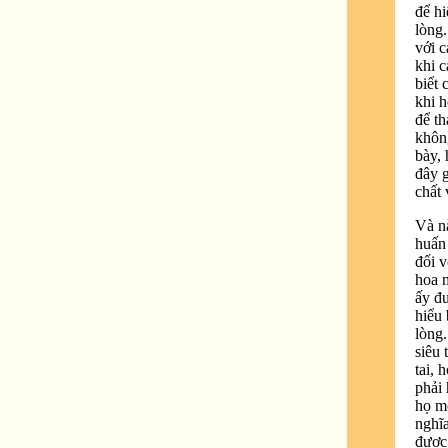
để hi
lòng.
với c
khi c
biết 
khi h
để th
khôn
bày,
đây 
chất 
Và n
huấn
đối v
hoa m
ấy đư
hiểu 
lòng.
siêu 
tai, 
phải 
họ mở
nghĩ
được