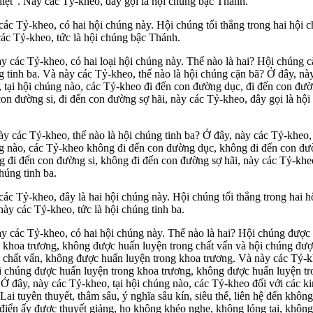
iệt". Này các Tỷ-kheo, đây gọi là hội chúng bậc Thánh.
ác Tỷ-kheo, có hai hội chúng này. Hội chúng tối thắng trong hai hội 
các Tỷ-kheo, tức là hội chúng bậc Thánh.
y các Tỷ-kheo, có hai loại hội chúng này. Thế nào là hai? Hội chúng c
 tinh ba. Và này các Tỷ-kheo, thế nào là hội chúng cặn bã? Ở đây, nà
 tại hội chúng nào, các Tỷ-kheo đi đến con đường dục, đi đến con đườ
on đường si, đi đến con đường sợ hãi, này các Tỷ-kheo, đây gọi là hội
y các Tỷ-kheo, thế nào là hội chúng tinh ba? Ở đây, này các Tỷ-kheo, 
g nào, các Tỷ-kheo không đi đến con đường dục, không đi đến con đư
 đi đến con đường si, không đi đến con đường sợ hãi, này các Tỷ-kheo
húng tinh ba.
ác Tỷ-kheo, đây là hai hội chúng này. Hội chúng tối thắng trong hai h
này các Tỷ-kheo, tức là hội chúng tinh ba.
ày các Tỷ-kheo, có hai hội chúng này. Thế nào là hai? Hội chúng được
g khoa trương, không được huấn luyện trong chất vấn và hội chúng đư
g chất vấn, không được huấn luyện trong khoa trương. Và này các Tỷ-k
ội chúng được huấn luyện trong khoa trương, không được huấn luyện tr
Ở đây, này các Tỷ-kheo, tại hội chúng nào, các Tỷ-kheo đối với các ki
ai tuyên thuyết, thâm sâu, ý nghĩa sâu kín, siêu thế, liên hệ đến không
điển ấy được thuyết giảng, họ không khéo nghe, không lóng tai, không