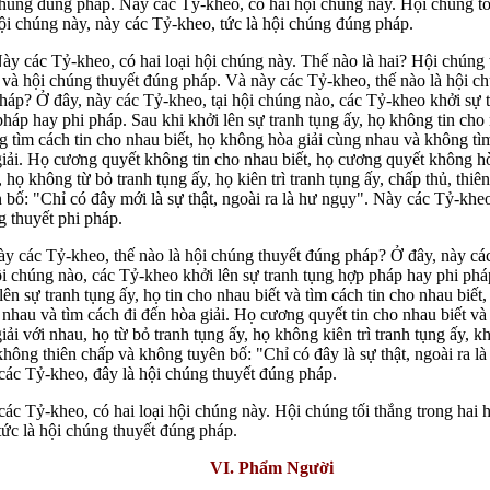
chúng đúng pháp. Này các Tỷ-kheo, có hai hội chúng này. Hội chúng tố
ội chúng này, này các Tỷ-kheo, tức là hội chúng đúng pháp.
ày các Tỷ-kheo, có hai loại hội chúng này. Thế nào là hai? Hội chúng 
và hội chúng thuyết đúng pháp. Và này các Tỷ-kheo, thế nào là hội c
háp? Ở đây, này các Tỷ-kheo, tại hội chúng nào, các Tỷ-kheo khởi sự 
háp hay phi pháp. Sau khi khởi lên sự tranh tụng ấy, họ không tin cho 
 tìm cách tin cho nhau biết, họ không hòa giải cùng nhau và không tì
iải. Họ cương quyết không tin cho nhau biết, họ cương quyết không hò
 họ không từ bỏ tranh tụng ấy, họ kiên trì tranh tụng ấy, chấp thủ, thiê
 bố: "Chỉ có đây mới là sự thật, ngoài ra là hư ngụy". Này các Tỷ-kheo
 thuyết phi pháp.
ày các Tỷ-kheo, thế nào là hội chúng thuyết đúng pháp? Ở đây, này cá
ội chúng nào, các Tỷ-kheo khởi lên sự tranh tụng hợp pháp hay phi phá
lên sự tranh tụng ấy, họ tin cho nhau biết và tìm cách tin cho nhau biết,
nhau và tìm cách đi đến hòa giải. Họ cương quyết tin cho nhau biết v
iải với nhau, họ từ bỏ tranh tụng ấy, họ không kiên trì tranh tụng ấy, 
không thiên chấp và không tuyên bố: "Chỉ có đây là sự thật, ngoài ra l
các Tỷ-kheo, đây là hội chúng thuyết đúng pháp.
ác Tỷ-kheo, có hai loại hội chúng này. Hội chúng tối thắng trong hai 
tức là hội chúng thuyết đúng pháp.
VI. Phẩm Người