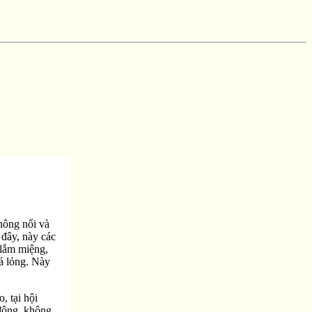
nông nổi và
 đây, này các
 lắm miệng,
hả lỏng. Này
, tại hội
động, không