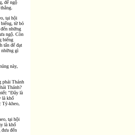
g, để ngộ
 thắng.
, tại hội
biếng, từ bỏ
ạt đến những
hưa ngộ. Còn
g biếng
h tấn để đạt
 những gì
chúng này,
g phải Thánh
phải Thánh?
iết: "Ðây là
y là khổ
c Tỷ-kheo,
o, tại hội
ây là khổ
g đưa đến