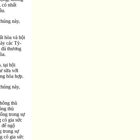
, có nhất
âu.
chúng này,
ất hòa và hội
này các Tỷ-
, đả thương
òa.
 tại hội
ư sữa với
úng hòa hợp.
chúng này,
không thù
ông thù
sống trong sự
g có gia sức
, để ngộ
g trong sự
g có gia sức