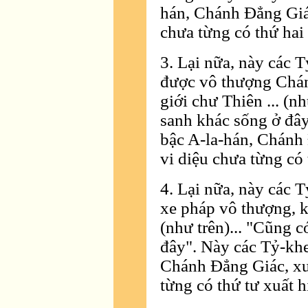
hán, Chánh Ðẳng Giác
chưa từng có thứ hai 
3. Lại nữa, này các 
được vô thượng Chán
giới chư Thiên ... (n
sanh khác sống ở đây
bậc A-la-hán, Chánh 
vi diệu chưa từng có 
4. Lại nữa, này các 
xe pháp vô thượng, kh
(như trên)... "Cũng 
đây". Này các Tỷ-khe
Chánh Ðẳng Giác, xuấ
từng có thứ tư xuất h