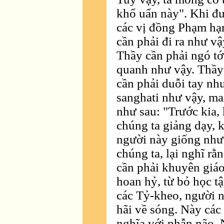
khổ uẩn này". Khi đư
các vị đồng Phạm hạ
cần phải đi ra như vậ
Thầy cần phải ngó tớ
quanh như vậy. Thầy 
cần phải duỗi tay nh
sanghati như vậy, ma
như sau: "Trước kia, 
chúng ta giảng dạy,
người này giống như
chúng ta, lại nghĩ rằ
cần phải khuyên giáo
hoan hỷ, từ bỏ học tậ
các Tỷ-kheo, người n
hãi về sóng. Này các
nghĩa với phẫn não. 