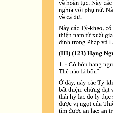
về hoàn tục. Này các
nghĩa với phụ nữ. Nà
về cá dữ.
Này các Tỷ-kheo, có 
thiện nam tử xuất gia
đình trong Pháp và L
(III) (123) Hạng Ng
1. - Có bốn hạng ngư
Thế nào là bốn?
Ở đây, này các Tỷ-kh
bất thiện, chứng đạt 
thái hỷ lạc do ly dục
được vị ngọt của Thi
tìm được an lạc; an tr