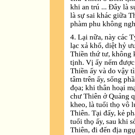
khi an trú ... Ðây là 
là sự sai khác giữa 
phàm phu không nghe 
4. Lại nữa, này các 
lạc xả khổ, diệt hỷ ư
Thiền thứ tư, không 
tịnh. Vị ấy nếm được 
Thiền ấy và do vậy tì
tâm trên ấy, sống phầ
đọa; khi thân hoại m
chư Thiên ở Quảng q
kheo, là tuổi thọ vô
Thiên. Tại đấy, kẻ ph
tuổi thọ ấy, sau khi 
Thiên, đi đến địa ngụ