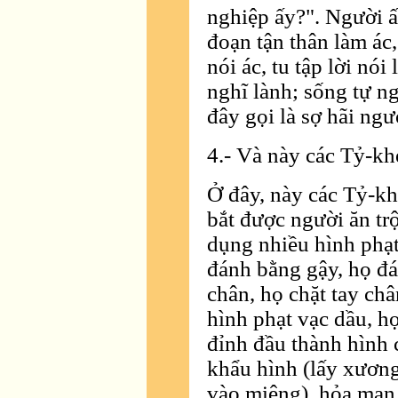
nghiệp ấy?". Người ấ
đoạn tận thân làm ác,
nói ác, tu tập lời nói
nghĩ lành; sống tự n
đây gọi là sợ hãi ngư
4.- Và này các Tỷ-khe
Ở đây, này các Tỷ-kh
bắt được người ăn tr
dụng nhiều hình phạt
đánh bằng gậy, họ đá
chân, họ chặt tay châ
hình phạt vạc dầu, h
đỉnh đầu thành hình 
khẩu hình (lấy xương 
vào miệng), hỏa man 