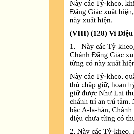
Này các Tỷ-kheo, kh
Ðẳng Giác xuất hiện,
này xuất hiện.
(VIII) (128) Vi Diệu
1. - Này các Tỷ-kheo
Chánh Ðẳng Giác xuấ
từng có này xuất hiệ
Này các Tỷ-kheo, quầ
thú chấp giữ, hoan h
giữ được Như Lai thu
chánh trí an trú tâm.
bậc A-la-hán, Chánh 
diệu chưa từng có thứ
2. Này các Tỷ-kheo, 