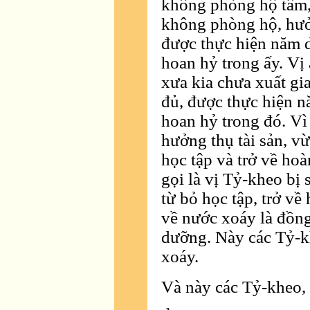
không phòng hộ tâm, 
không phòng hộ, hưở
được thực hiện năm 
hoan hỷ trong ấy. Vị
xưa kia chưa xuất gi
đủ, được thực hiện 
hoan hỷ trong đó. Vì 
hưởng thụ tài sản, v
học tập và trở về ho
gọi là vị Tỷ-kheo bị 
từ bỏ học tập, trở về
về nước xoáy là đồn
dưỡng. Này các Tỷ-kh
xoáy.
Và này các Tỷ-kheo, t