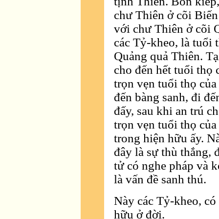
tịnh Thiên. Bốn kiếp
chư Thiên ở cõi Biến
với chư Thiên ở cõi
các Tỷ-kheo, là tuổi
Quảng quả Thiên. Tại
cho đến hết tuổi thọ 
trọn vẹn tuổi thọ của
đến bàng sanh, đi đế
đấy, sau khi an trú c
trọn vẹn tuổi thọ củ
trong hiện hữu ấy. Nà
đây là sự thù thắng, 
tử có nghe pháp và 
là vấn đề sanh thú.
Này các Tỷ-kheo, có 
hữu ở đời.