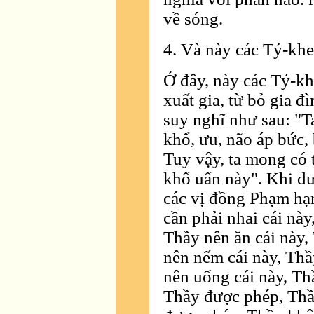
về sóng.
4. Và này các Tỷ-kheo
Ở đây, này các Tỷ-khe
xuất gia, từ bỏ gia đ
suy nghĩ như sau: "Ta 
khổ, ưu, não áp bức, 
Tuy vậy, ta mong có 
khổ uẩn này". Khi đư
các vị đồng Phạm hạ
cần phải nhai cái nà
Thầy nên ăn cái này,
nên nếm cái này, Th
nên uống cái này, Th
Thầy được phép, Thầ