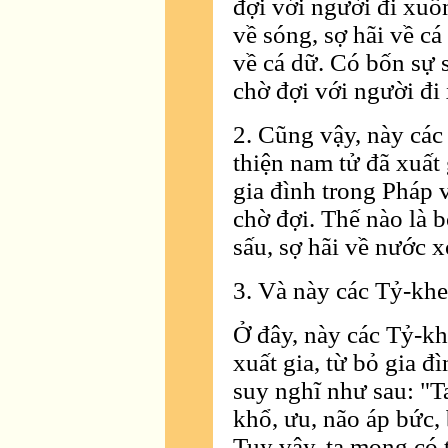
đợi với người đi xuố
về sóng, sợ hãi về cá
về cá dữ. Có bốn sự 
chờ đợi với người đi
2. Cũng vậy, này các
thiện nam tử đã xuất 
gia đình trong Pháp 
chờ đợi. Thế nào là b
sấu, sợ hãi về nước x
3. Và này các Tỷ-kheo
Ở đây, này các Tỷ-khe
xuất gia, từ bỏ gia đ
suy nghĩ như sau: "Ta 
khổ, ưu, não áp bức, 
Tuy vậy, ta mong có 