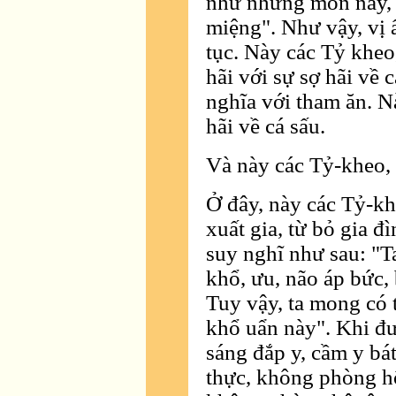
như những món này, c
miệng". Như vậy, vị ấ
tục. Này các Tỷ kheo
hãi với sự sợ hãi về 
nghĩa với tham ăn. N
hãi về cá sấu.
Và này các Tỷ-kheo, 
Ở đây, này các Tỷ-khe
xuất gia, từ bỏ gia đ
suy nghĩ như sau: "Ta 
khổ, ưu, não áp bức, 
Tuy vậy, ta mong có 
khổ uẩn này". Khi đư
sáng đắp y, cầm y bát
thực, không phòng hộ