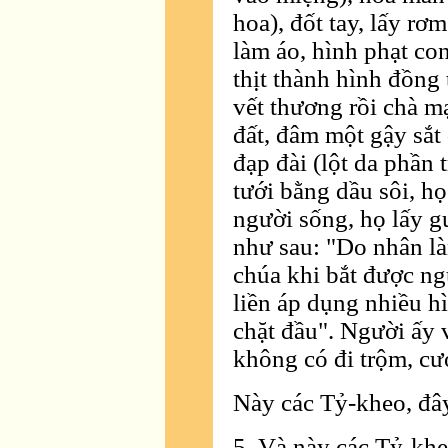
hoa), đốt tay, lấy rơm
làm áo, hình phạt con
thịt thành hình đồng 
vết thương rồi chà m
đất, đâm một gậy sắt q
đạp đài (lột da phần 
tưới bằng dầu sôi, h
người sống, họ lấy g
như sau: "Do nhân là
chúa khi bắt được ng
liền áp dụng nhiều hì
chặt đầu". Người ấy v
không có đi trộm, cư
Này các Tỷ-kheo, đây 
5. Và này các Tỷ-kheo