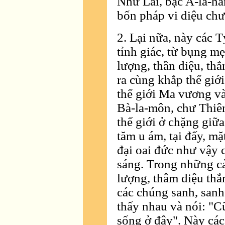
Như Lai, bậc A-la-há
bốn pháp vi diệu chư
2. Lại nữa, này các 
tỉnh giác, từ bụng mẹ
lượng, thần diệu, thắ
ra cùng khắp thế giới
thế giới Ma vương v
Bà-la-môn, chư Thiê
thế giới ở chặng giữa
tăm u ám, tại đấy, mặt
đại oai đức như vậy 
sáng. Trong những cả
lượng, thâm diệu thắ
các chúng sanh, sanh
thấy nhau và nói: "
sống ở đây". Này các