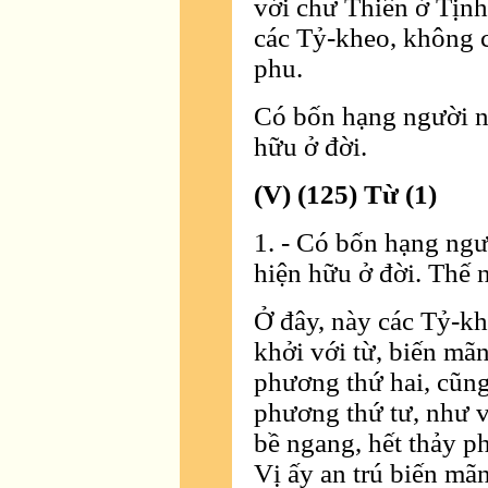
với chư Thiên ở Tịnh
các Tỷ-kheo, không 
phu.
Có bốn hạng người nà
hữu ở đời.
(V) (125) Từ (1)
1. - Có bốn hạng ngư
hiện hữu ở đời. Thế 
Ở đây, này các Tỷ-kh
khởi với từ, biến mã
phương thứ hai, cũn
phương thứ tư, như vậ
bề ngang, hết thảy p
Vị ấy an trú biến mã