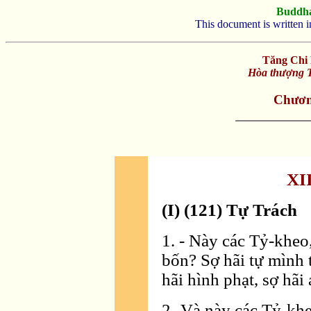
Buddh
This document is written 
Tăng Chi 
Hòa thượng T
Chươn
XI
(I) (121) Tự Trách
1. - Này các Tỷ-kheo,
bốn? Sợ hãi tự mình t
hãi hình phạt, sợ hãi 
2.-Và này các Tỷ-kheo