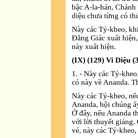
bậc A-la-hán, Chánh 
diệu chưa từng có thứ
Này các Tỷ-kheo, kh
Ðẳng Giác xuất hiện,
này xuất hiện.
(IX) (129) Vi Diệu (
1. - Này các Tỷ-kheo
có này về Ananda. T
Này các Tỷ-kheo, nế
Ananda, hội chúng ấ
Ở đây, nếu Ananda t
với lời thuyết giản
vẻ, này các Tỷ-kheo,