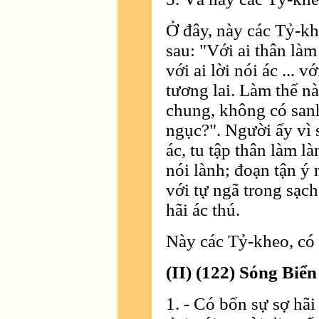
Ở đây, này các Tỷ-kh
sau: "Với ai thân làm 
với ai lời nói ác ... v
tương lai. Làm thế n
chung, không có sanh 
ngục?". Người ấy vì s
ác, tu tập thân làm là
nói lành; đoạn tận ý 
với tự ngã trong sạch
hãi ác thú.
Này các Tỷ-kheo, có 
(II) (122) Sóng Biển
1. - Có bốn sự sợ hã