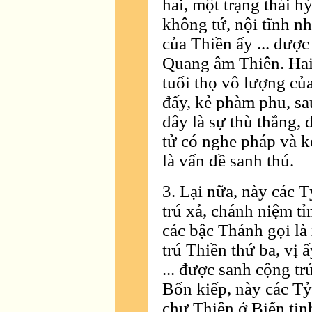
hai, một trạng thái h
không tứ, nội tĩnh n
của Thiền ấy ... được
Quang âm Thiên. Hai 
tuổi thọ vô lượng củ
đấy, kẻ phàm phu, sau
đây là sự thù thắng, 
tử có nghe pháp và 
là vấn đề sanh thú.
3. Lại nữa, này các 
trú xả, chánh niệm tỉ
các bậc Thánh gọi là 
trú Thiền thứ ba, vị
... được sanh cộng tr
Bốn kiếp, này các Tỷ
chư Thiên ở Biến tịn