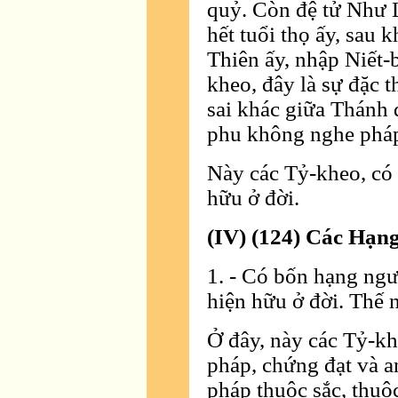
quỷ. Còn đệ tử Như La
hết tuổi thọ ấy, sau 
Thiên ấy, nhập Niết-
kheo, đây là sự đặc t
sai khác giữa Thánh 
phu không nghe pháp,
Này các Tỷ-kheo, có 
hữu ở đời.
(IV) (124) Các Hạng
1. - Có bốn hạng ngư
hiện hữu ở đời. Thế 
Ở đây, này các Tỷ-kh
pháp, chứng đạt và an
pháp thuộc sắc, thuộ