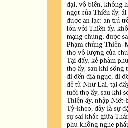
đại, vô biên, không 
ngọt của Thiền ấy, á
được an lạc; an trú t
lớn với Thiền ấy, khô
mạng chung, được san
Phạm chúng Thiên. Mộ
thọ vô lượng của ch
Tại đấy, kẻ phàm phu,
thọ ấy, sau khi sống 
đi đến địa ngục, đi 
đệ tử Như Lai, tại đấ
tuổi thọ ấy, sau khi 
Thiên ấy, nhập Niết-
Tỷ-kheo, đây là sự đặ
sự sai khác giữa Thá
phu không nghe pháp,