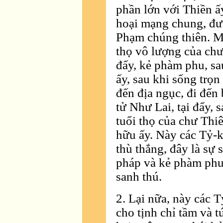
phần lớn với Thiền ấ
hoại mạng chung, đượ
Phạm chúng thiên. Mộ
thọ vô lượng của ch
đấy, kẻ phàm phu, sau
ấy, sau khi sống trọn
đến địa ngục, đi đến
tử Như Lai, tại đấy, 
tuổi thọ của chư Thi
hữu ấy. Này các Tỷ-kh
thù thắng, đây là sự 
pháp và kẻ phàm phu
sanh thú.
2. Lại nữa, này các 
cho tịnh chỉ tầm và t