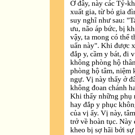
Ở đây, này các Tỷ-khe
xuất gia, từ bỏ gia đ
suy nghĩ như sau: "Ta 
ưu, não áp bức, bị kh
vậy, ta mong có thể 
uẩn này". Khi được x
đắp y, cầm y bát, đi v
không phòng hộ thân
phòng hộ tâm, niệm k
ngự. Vị này thấy ở 
không đoan chánh ha
Khi thấy những phụ 
hay đắp y phục không
của vị ấy. Vị này, tâm
trở về hoàn tục. Này 
kheo bị sợ hãi bởi sự 