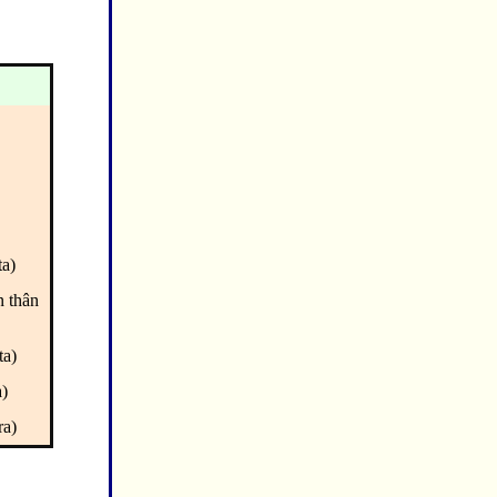
a)
thân
a)
)
a)