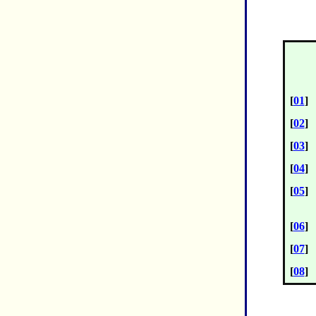
[
01
]
[
02
]
[
03
]
[
04
]
[
05
]
[
06
]
[
07
]
[
08
]