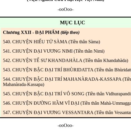
-ooOoo-
MỤC LỤC
Chương XXII -
ĐẠI PHẨM
(tiếp theo)
540. CHUYỆN HIẾU TỬ SÀMA (Tiền thân Sàma)
541. CHUYỆN ĐẠI VƯƠNG NIMI (Tiền thân Nimi)
542. CHUYỆN TẾ SƯ KHANDAHÀLA (Tiền thân Khandahàda)
543. CHUYỆN BẬC ĐẠI TRÍ BHÙRIDATTA (Tiền thân Bhùridatt
544. CHUYỆN BẬC ĐẠI TRÍ MAHANÀRADA-KASSAPA (Tiền 
Mahanàrada-Kassapa)
545. CHUYỆN BẬC ĐẠI TRÍ VÔ SONG (Tiền thân Vidhurapandit
546. CHUYỆN ĐƯỜNG HẦM VĨ ĐẠI (Tiền thân Mahà-Ummagga
547. CHUYỆN ĐẠI VƯƠNG VESSANTARA (Tiền thân Vessantar
-ooOoo-