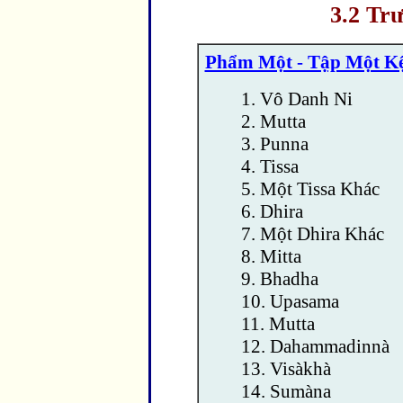
3.2 Tr
Phẩm Một - Tập Một K
1. Vô Danh Ni
2. Mutta
3. Punna
4. Tissa
5. Một Tissa Khác
6. Dhira
7. Một Dhira Khác
8. Mitta
9. Bhadha
10. Upasama
11. Mutta
12. Dahammadinnà
13. Visàkhà
14. Sumàna