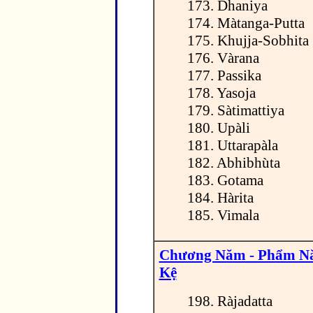
173. Dhaniya
174. Màtanga-Putta
175. Khujja-Sobhita
176. Vàrana
177. Passika
178. Yasoja
179. Sàtimattiya
180. Upàli
181. Uttarapàla
182. Abhibhùta
183. Gotama
184. Hàrita
185. Vimala
Chương Năm - Phẩm 
Kệ
198. Ràjadatta