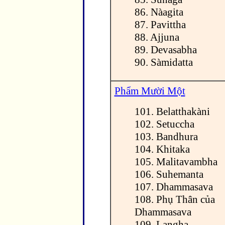
86. Nàagita
87. Pavittha
88. Ajjuna
89. Devasabha
90. Sàmidatta
Phẩm Mười Một
101. Belatthakàni
102. Setuccha
103. Bandhura
104. Khitaka
105. Malitavambha
106. Suhemanta
107. Dhammasava
108. Phụ Thân của
Dhammasava
109. Langha