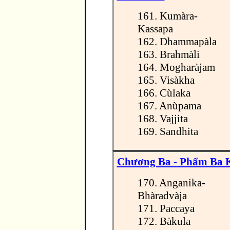
161. Kumàra-
Kassapa
162. Dhammapàla
163. Brahmàli
164. Mogharàjam
165. Visàkha
166. Cùlaka
167. Anùpama
168. Vajjita
169. Sandhita
Chương Ba - Phẩm Ba 
170. Anganika-
Bhàradvàja
171. Paccaya
172. Bàkula