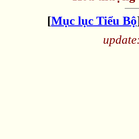
[
Mục lục Tiểu Bộ
update