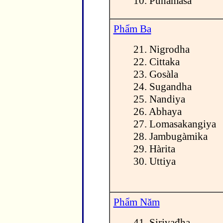
10. Punamàsa
Phẩm Ba
21. Nigrodha
22. Cittaka
23. Gosàla
24. Sugandha
25. Nandiya
26. Abhaya
27. Lomasakangiya
28. Jambugàmika
29. Hàrita
30. Uttiya
Phẩm Năm
41. Sirivađha