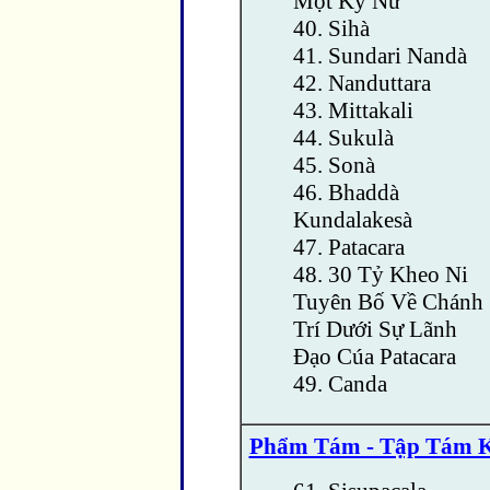
Một Kỹ Nữ
40. Sihà
41. Sundari Nandà
42. Nanduttara
43. Mittakali
44. Sukulà
45. Sonà
46. Bhaddà
Kundalakesà
47. Patacara
48. 30 Tỷ Kheo Ni
Tuyên Bố Về Chánh
Trí Dưới Sự Lãnh
Ðạo Cúa Patacara
49. Canda
Phẩm Tám - Tập Tám 