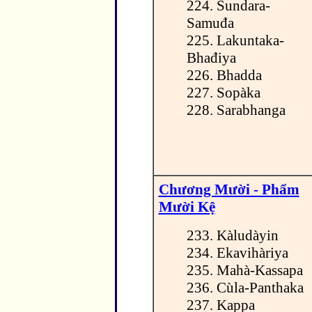
224. Sundara-
Samuđa
225. Lakuntaka-
Bhađiya
226. Bhadda
227. Sopàka
228. Sarabhanga
Chương Mười - Phẩm
Mười Kệ
233. Kàludàyin
234. Ekavihàriya
235. Mahà-Kassapa
236. Cùla-Panthaka
237. Kappa