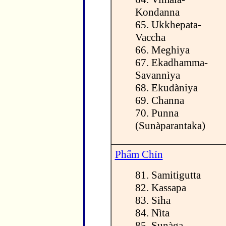
Kondanna
65. Ukkhepata-
Vaccha
66. Meghiya
67. Ekadhamma-
Savannìya
68. Ekudàniya
69. Channa
70. Punna
(Sunàparantaka)
Phẩm Chín
81. Samitigutta
82. Kassapa
83. Sìha
84. Nìta
85. Sunàga