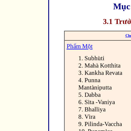
Mục 
3.1 Trư
Chư
Phẩm Một
1. Subhùti
2. Mahà Kotthita
3. Kankha Revata
4. Punna
Mantàniputta
5. Dabba
6. Sìta -Vaniya
7. Bhalliya
8. Vìra
9. Pilinda-Vaccha