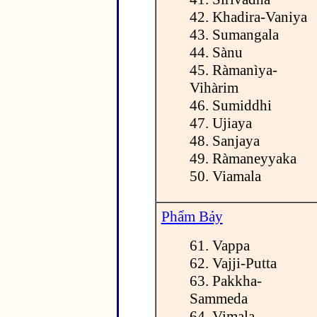
42. Khadira-Vaniya
43. Sumangala
44. Sànu
45. Ràmanìya-
Vihàrim
46. Sumiddhi
47. Ujiaya
48. Sanjaya
49. Ràmaneyyaka
50. Viamala
Phẩm Bảy
61. Vappa
62. Vajji-Putta
63. Pakkha-
Sammeda
64. Vimala-