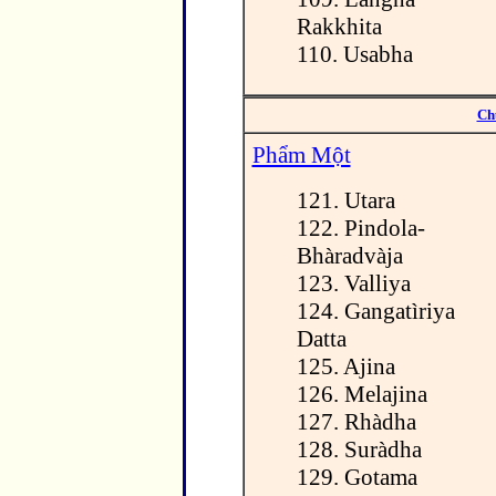
Rakkhita
110. Usabha
Ch
Phẩm Một
121. Utara
122. Pindola-
Bhàradvàja
123. Valliya
124. Gangatìriya
Datta
125. Ajina
126. Melajina
127. Rhàdha
128. Suràdha
129. Gotama