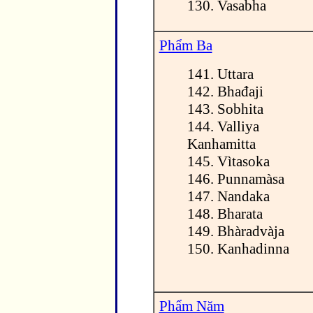
130. Vasabha
Phẩm Ba
141. Uttara
142. Bhađaji
143. Sobhita
144. Valliya
Kanhamitta
145. Vìtasoka
146. Punnamàsa
147. Nandaka
148. Bharata
149. Bhàradvàja
150. Kanhadinna
Phẩm Năm