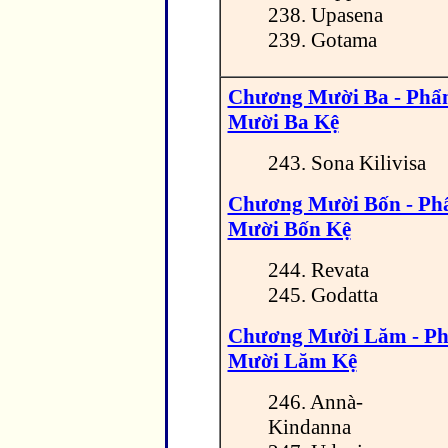
238. Upasena
239. Gotama
Chương Mười Ba - Ph
Mười Ba Kệ
243. Sona Kilivisa
Chương Mười Bốn - P
Mười Bốn Kệ
244. Revata
245. Godatta
Chương Mười Lăm - P
Mười Lăm Kệ
246. Annà-
Kindanna