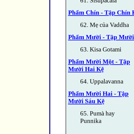
61. Sisupacala
Phẩm Chín - Tập Chín 
62. Mẹ của Vaddha
Phẩm Mười - Tập Mười
63. Kisa Gotami
Phẩm Mười Một - Tập
Mười Hai Kệ
64. Uppalavanna
Phẩm Mười Hai - Tập
Mười Sáu Kệ
65. Pumà hay
Punnika