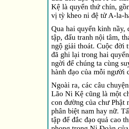
Kệ là quyển thứ chín, gồ
vị tỳ kheo ni đệ tử A-la-
Qua hai quyển kinh nầy, c
tập, đấu tranh nội tâm, t
ngộ giải thoát. Cuộc đời
đã ghi lại trong hai quy
ngời để chúng ta cùng su
hành đạo của mỗi người c
Ngoài ra, các câu chuyện
Lão Ni Kệ cũng là một c
con đường của chư Phật 
phân biệt nam hay nữ. T
tập để đắc đạo quả cao th
phong trong Ni Ðoàn của