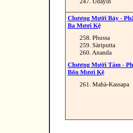
247. Udayin
Chương Mười Bảy - P
Ba Mươi Kệ
258. Phussa
259. Sàriputta
260. Ananda
Chương Mười Tám - P
Bốn Mươi Kệ
261. Mahà-Kassapa