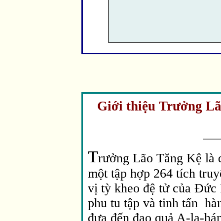
Giới thiệu Trưởng L
T
rưởng Lão Tăng Kệ là 
một tập hợp 264 tích tru
vị tỳ kheo đệ tử của Ðức 
phu tu tập và tinh tấn hà
đưa đến đạo quả A-la-há