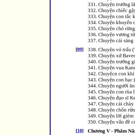
331. Chuyện trưởng lã
332. Chuyện chiếc gậy
333. Chuyện con tắc k
334. Chuyện khuyến d
335. Chuyện chó rừng
336. Chuyện vương tử 
337. Chuyện cái sàng 
[
09
]
338. Chuyện vỏ trấu (
339. Chuyện xứ Baver
340. Chuyện trưởng gi
341. Chuyện vua Kand
342. Chuyệcn con khỉ
343. Chuyện con hạc 
344. Chuyện người ăn
345. Chuyện con rùa 
346. Chuyện đạo sĩ K
347. Chuyện cái chày 
348. Chuyện chốn rừn
349. Chuyện lời gièm
350. Chuyện vấn đề c
[
10
]
Chương V - Phẩm Nă