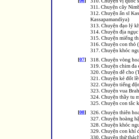
[
06
]
310. Chuyện vị quốc s
311. Chuyện cây Nimb
312. Chuyện ẩn sĩ Kas
Kassapamandiya)
313. Chuyện đạo lý k
314. Chuyện địa ngục
315. Chuyện miếng th
316. Chuyện con thỏ (
317. Chuyện khóc ngư
[
07
]
318. Chuyện vòng hoa
319. Chuyện chim đa đ
320. Chuyện dễ cho (T
321. Chuyện kẻ đốt lề
322. Chuyện tiếng độ
323. Chuyện vua Brah
324. Chuyện thầy tu 
325. Chuyện con tắc k
[
08
]
326. Chuyện thiên ho
327. Chuyện hoàng hậ
328. Chuyện khóc ngư
329. Chuyện con khỉ đ
330. Chuyện thử thách