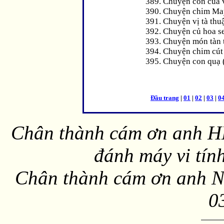
389. Chuyện con cua 
390. Chuyện chim Ma
391. Chuyện vị tà thuậ
392. Chuyện củ hoa s
393. Chuyện món tàn 
394. Chuyện chim cút 
395. Chuyện con quạ 
Đầu trang
|
01
|
02
|
03
|
0
Chân thành cám ơn anh HD
đánh máy vi tín
Chân thành cám ơn anh NQ
0