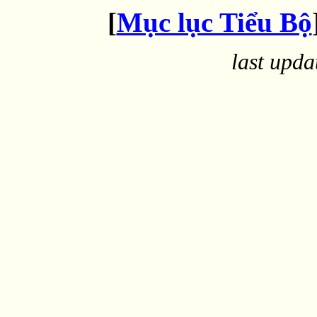
[
Mục lục Tiểu Bộ
last upd