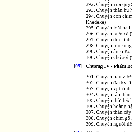
292. Chuyện vua quạ S
293. Chuyện thân hư 
294. Chuyện con chim 
Khàdaka)
295. Chuyện loài hạ li
296. Chuyện biển cả 
297. Chuyện dục tình
298. Chuyện trái sun
299. Chuyện ẩn sĩ Ko
300. Chuyện chó sói (
[
05
]
Chương IV - Phẩm B
301. Chuyện tiểu vươn
302. Chuyện đại kỵ s
303. Chuyện vị thánh 
304. Chuyện rắn thần
305. Chuyện thử thách
306. Chuyện hoàng hậu
307. Chuyện thân cây 
308. Chuyện chim gõ 
309. Chuyện người ti