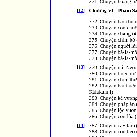
371. Chuyện hoàng tử 
[
12
]
Chương VI - Phẩm Sá
372. Chuyện hai chú n
373. Chuyện con chuộ
374. Chuyện chàng ti
375. Chuyện chim bồ 
376. Chuyện người lái
377. Chuyện bà-la-mô
378. Chuyện bà-la-mô
[
13
]
379. Chuyện núi Neru
380. Chuyện thiên nữ
381. Chuyện chim thứ
382. Chuyện hai thiên 
Kàlakanni)
383. Chuyện kê vương
384. Chuyện pháp ấn
385. Chuyện lộc vươn
386. Chuyện con lừa (
[
14
]
387. Chuyện cây kim (
388. Chuyện con heo 