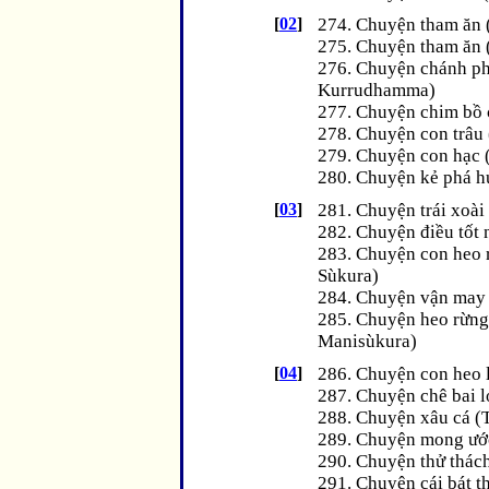
[
02
]
274. Chuyện tham ăn (
275. Chuyện tham ăn (
276. Chuyện chánh ph
Kurrudhamma)
277. Chuyện chim bồ 
278. Chuyện con trâu 
279. Chuyện con hạc (
280. Chuyện kẻ phá hư
[
03
]
281. Chuyện trái xoài
282. Chuyện điều tốt 
283. Chuyện con heo 
Sùkura)
284. Chuyện vận may (
285. Chuyện heo rừng 
Manisùkura)
[
04
]
286. Chuyện con heo l
287. Chuyện chê bai l
288. Chuyện xâu cá (
289. Chuyện mong ướ
290. Chuyện thử thách
291. Chuyện cái bát t