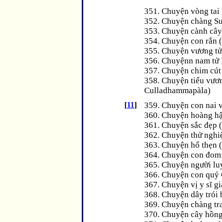
351. Chuyện vòng tai
352. Chuyện chàng Suj
353. Chuyện cành cây
354. Chuyện con rắn (
355. Chuyện vương tử
356. Chuyệnn nam tử 
357. Chuyện chim cút 
358. Chuyện tiểu vươn
Culladhammapàla)
[
11
]
359. Chuyện con nai 
360. Chuyện hoàng hậ
361. Chuyện sắc đẹp 
362. Chuyện thử nghi
363. Chuyện hổ thẹn (
364. Chuyện con đom 
365. Chuyện người lu
366. Chuyện con quỷ
367. Chuyện vị y sĩ gi
368. Chuyện dây trói 
369. Chuyện chàng tra
370. Chuyện cây hồng 