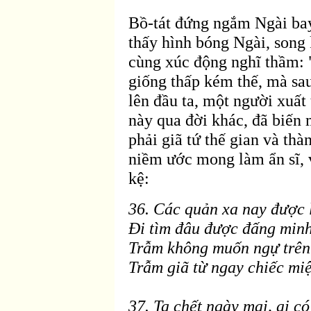
Bồ-tát
đứng ngắm Ng
ài ba
thấy hình bóng Ngài, song
cùng xúc
động nghĩ thầm:
giống thấp kém thế, mà sau
lên
đầu ta, một người xuất 
n
ày qua
đời khác, đ
ã biến 
phải giã tứ thế gian và th
niềm ước mong làm ẩn sĩ, 
kệ:
36. Các quản xa nay
được 
Ði tìm
đâu được đấng min
Trẫm không muốn ngự trên
Trẫm giã từ ngay chiếc mi
37. Ta chết ngày mai, ai c