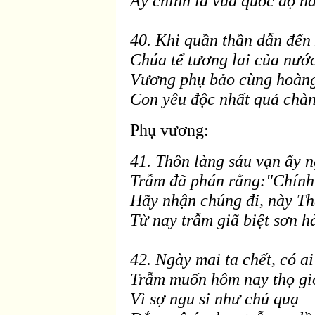
Ấy chính là vua quốc
độ n
à
40. Khi quần thần dẫn
đến
Chúa tể tương lai của nướ
Vương phụ bảo cùng hoàng 
Con yêu
độc nhất quả ch
àn
Phụ vương:
41. Thôn làng sáu vạn ấy 
Trẫm
đ
ã phán rằng:"Chính 
Hãy nhận chúng
đi, n
ày Th
Từ nay trẫm giã biệt sơn h
42. Ngày mai ta chết, có a
Trẫm muốn hôm nay thọ gi
Vì sợ ngu si như chú quạ