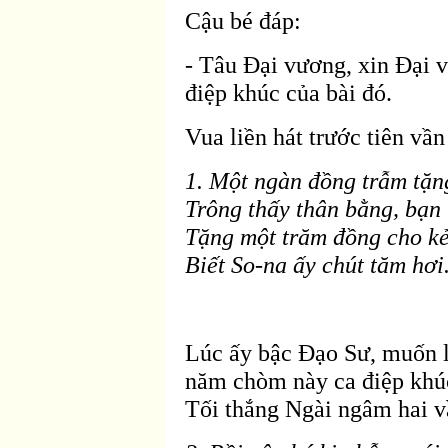
Cậu bé
đáp:
- Tâu Ðại vương, xin Ðại v
điệp khúc của b
ài
đó.
Vua liền hát trước tiên vần
1. Một ngàn
đồng trẫm tặn
Trông thấy thân bằng, bạn 
Tặng một trăm đồng cho k
Biết So-na ấy chút tăm hơi
Lúc ấy bậc Ðạo Sư, muốn l
năm ch
òm này ca
điệp khú
Tối thắng Ngài ngâm hai v