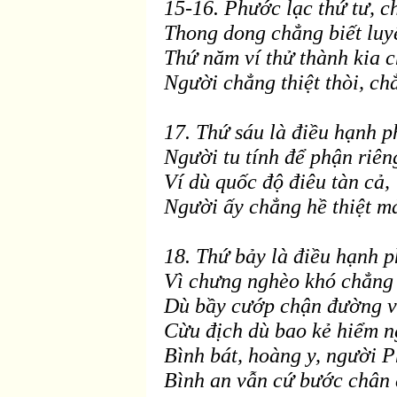
15-16. Phước lạc thứ tư, 
Thong dong chẳng biết luyế
Thứ n
ăm ví thử th
ành kia c
Người chẳng thiệt thòi, ch
17. Thứ sáu là
điều hạnh p
Người tu tính để phận ri
ên
Ví dù quốc
độ đi
êu tàn cả,
Người ấy chẳng hề thiệt m
18. Thứ bảy là
điều hạnh p
V
ì chưng nghèo khó chẳng 
Dù bầy cướp chận
đường v
Cừu
địch d
ù bao kẻ hiểm n
Bình bát, hoàng y, người 
Bình an vẫn cứ bước chân