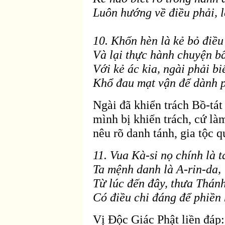
Luôn hướng về điều phải, l
10. Khốn h
èn là kẻ bỏ
điều
V
à lại thực hành chuyện b
Với kẻ ác kia, ngài phải biế
Khổ
đau mạt vận để d
ành 
Ngài
đ
ã khiển trách Bồ-tát
mình bị khiển trách, cứ là
nêu rõ danh tánh, gia tộc q
11. Vua Kà-si nọ chính là t
Ta mệnh danh là A-rin-da,
Từ lúc
đến đây, thưa Thánh
Có điều chi đáng để phiền 
Vị Ðộc Giác Phật liền
đáp: