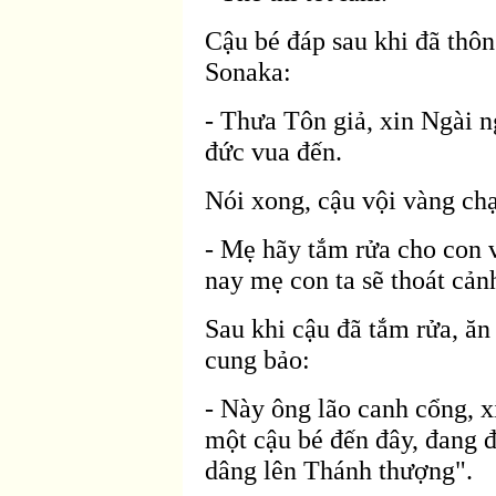
Cậu bé
đáp sau khi đ
ã thôn
Sonaka:
- Thưa Tôn giả, xin Ngài n
đức vua đến.
Nói xong, cậu vội vàng ch
- Mẹ hãy tắm rửa cho con 
nay mẹ con ta sẽ thoát cản
Sau khi cậu
đ
ã tắm rửa,
ăn
cung bảo:
- Này ông lão canh cổng, 
một cậu bé
đến đây, đang 
dâng lên Thánh thượng".