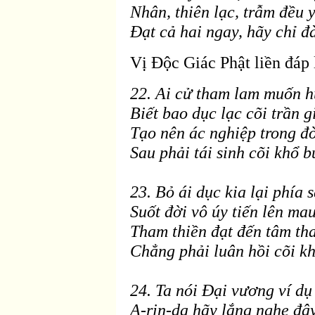
Nhân, thiên lạc, trẫm
đều 
Ðạt cả hai ngay, hãy chỉ
đ
Vị Ðộc Giác Phật liền
đáp 
22. Ai cử tham lam muốn h
Biết bao dục lạc cõi trần g
Tạo nên ác nghiệp trong
đờ
Sau phải tái sinh c
õi khổ b
23. Bỏ ái dục kia lại phía s
Suốt
đời vô úy tiến l
ên mau
Tham thiền
đạt đến tâm th
Chẳng phải luân hồi c
õi k
24. Ta nói
Ðại vương ví dụ
A-rin-da hãy lắng nghe
đâ