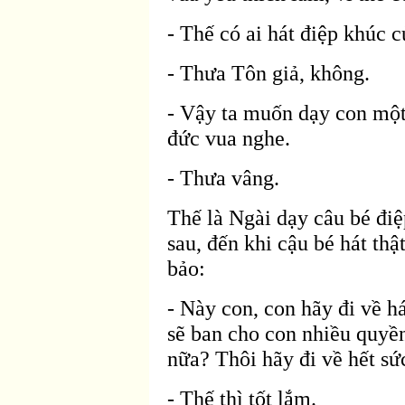
- Thế có ai hát
điệp khúc c
- Thưa Tôn giả, không.
- Vậy ta muốn dạy con mộ
đức vua nghe.
- Thưa vâng.
Thế là Ngài dạy câu bé
điệ
sau, đến khi cậu bé hát thậ
bảo:
- Này con, con hãy
đi về h
sẽ ban cho con nhiều quyền
nữa? Thôi hãy
đi về hết s
- Thế thì tốt lắm.