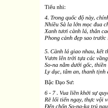
Tiểu nhi:
4. Trong quốc
độ n
ày, chín
Nhiều Sà la lớn mọc
đua c
Xanh tươi c
ành lá, thân ca
Phong cảnh
đẹp sao trước
5. Cành lá giao nhau, kết t
Vươn lên trời tựa các vầng
So-na nằm dưới gốc, thiền
Ly dục, tâm an, thanh tịnh
Bậc Ðạo Sư:
6 - 7 . Vua liền khởi sự qu
Rẽ lối tiến ngay, thực vội 
Ðến chốn So-na-ka trú ngụ