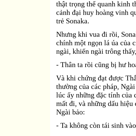
thật trọng thể quanh kinh 
cảnh
đại huy ho
àng vinh q
trẻ Sonaka.
Nhưng khi vua
đi rồi, Sona
chính một ngọn lá úa của c
ngài, khiến ngài trông thấy,
- Thân ta rồi cũng bị hư ho
Và khi chứng
đạt được Thắ
thường của các pháp, Ngà
lúc ấy những
đặc tính của 
mất
đi, v
à những dấu hiệu 
Ngài bảo:
- Ta không còn tái sinh và