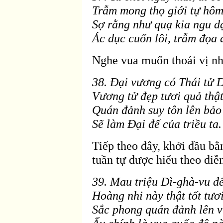
Trẫm mong thọ giới tự hôm
Sợ rằng như quạ kia ngu dạ
Ác dục cuốn lôi, trẫm
đọa 
Nghe vua muốn thoái vị như
38. Ðại vương có Thái tử 
Vương tử
đẹp tươi quả thật
Quán
đảnh suy tôn l
ên bảo
Sẽ làm Ðại
đế của triều ta.
Tiếp theo
đây, khởi đầu bằ
tuần tự được hiểu theo diễ
39. Mau triệu Dì-ghà-vu
đ
Ho
àng nhi này thật tốt tươi
Sắc phong quán
đảnh l
ên v