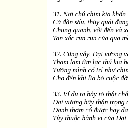
31. Nơi chú chim kia khốn 
Cả
đ
àn sấu, thủy quái
đang
Chung quanh, vội đến v
à x
Tan xác run run của quạ m
32. Cũng vậy, Ðại vương v
Tham lam tìm lạc thú kia h
Tưởng mình có trí như chi
Cho
đến khi l
ìa bỏ cuộc
đờ
33. Ví dụ ta b
ày tỏ thật ch
Ðại vương hãy thận trọng 
Danh thơm có
được hay da
T
ùy thuộc hành vi của Ðại