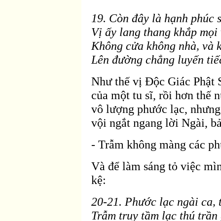
19. C
òn
đây l
à hạnh phúc 
Vị ấy lang thang khắp mọi
Không cửa không nhà, và 
Lên
đường chẳng luyến tiế
Như thế vị Ðộc Giác Phật
của một tu sĩ, rồi hơn thế n
vô lượng phước lạc, nhưng
vội ngắt ngang lời Ngài, b
- Trẫm không màng các ph
Và
để l
àm sáng tỏ việc m
kệ:
20-21. Phước lạc ngài ca,
Trẫm truy tầm lạc thú trần