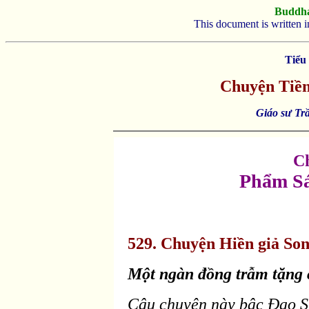
Buddh
This document is written 
Tiểu
Chuyện Tiền
Giáo sư Tr
C
Phẩm Sá
529. Chuyện Hiền giả Son
Một ngàn
đồng trẫm tặng c
Câu chuyện này bậc Ðạo Sư