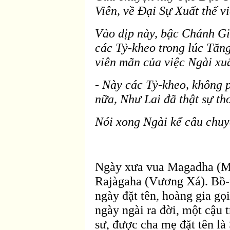
Viên, về Ðại Sự Xuất thế v
Vào dịp này, bậc Chánh G
các Tỷ-kheo trong lúc Tăn
vi
ên mãn của việc Ngài xuấ
- Này các Tỷ-kheo, không 
nữa, Như Lai
đ
ã thật sự th
Nói xong Ngài kể câu chuy
Ngày xưa vua Magadha (M
Rajàgaha (Vương Xá). Bồ-t
ngày
đặt t
ên, hoàng gia gọ
ngày ngài ra
đời, một cậu t
sư,
được cha mẹ đặt t
ên là