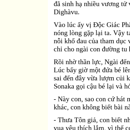
đ
ã sinh hạ nhiều vương tử v
Dighàvu.
Vào lúc ấy vị
Độc Giác Phậ
nóng l
òng gặp lại ta. Vậy
nỗi khổ
đau của tham dục 
chỉ cho ng
ài con
đường tu 
Rồi nhờ thần lực, Ngài
đến
Lúc bấy giờ một
đứa bé l
ê
sai đến đây vừa lượm củi kh
Sonaka gọi cậu bé lại và hỏ
- Này con, sao con cứ hát 
khác, con không biết bài n
- Thưa Tôn giả, con biết n
vua y
êu thích lắm, vì thế c