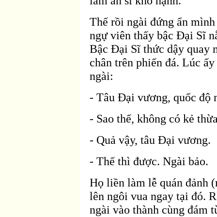
làm ẩn sĩ khổ hạnh.
Thế rồi ngài
đứng ẩn m
ình
ngự viên thấy bậc Ðại Sĩ 
Bậc Ðại Sĩ thức dậy quay 
chân trên phiến
đá. Lúc ấy
ng
ài:
- Tâu Ðại vương, quốc
độ 
- Sao thế, không có kẻ thừ
- Quả vậy, tâu Ðại vương.
- Thế thì
được. Ng
ài bảo.
Họ liền làm lễ quán
đảnh (
lên ngôi vua ngay tại
đó. R
ngài vào thành cùng
đám t