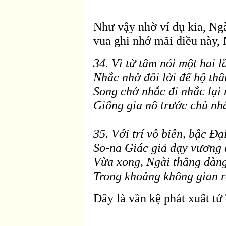
Như vậy nhờ ví dụ kia, Ng
vua ghi nhớ m
ãi
điều n
ày,
34. Vì từ tâm nói một hai l
Nhắc nhở
đôi lời để hộ thâ
Song chớ nhắc đi nhắc lại
Giống gia nô trước chủ nh
35. Với trí vô biên, bậc Ðạ
So-na Giác giả dạy vương
Vừa xong, Ngài thẳng
đ
àng
Trong khoảng không gian 
Ðây là vần kệ phát xuất tứ