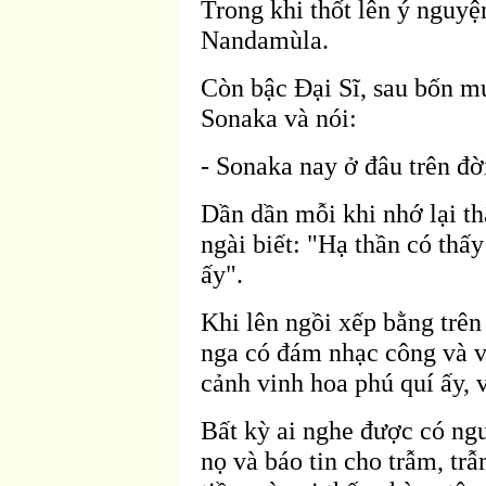
Trong khi thốt lên ý nguyệ
Nandamùla.
Còn bậc Ðại Sĩ, sau bốn m
Sonaka v
à nói:
- Sonaka nay ở
đâu tr
ên
đờ
Dần dần mỗi khi nhớ lại th
ngài biết: "Hạ thần có thấy
ấy".
Khi lên ngồi xếp bằng trê
nga có
đám nhạc công v
à 
cảnh vinh hoa phú quí ấy, 
Bất kỳ ai nghe
được có ngư
nọ và báo tin cho trẫm, tr