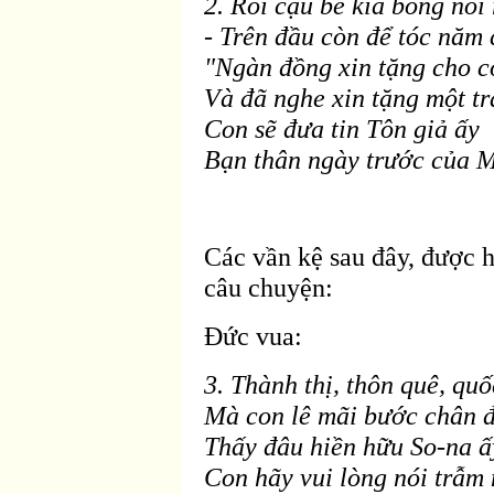
2. Rồi cậu bé kia bỗng nói
- Trên
đầu c
òn
để tóc năm 
"Ngàn
đồng xin tặng cho c
V
à
đ
ã nghe xin tặng một tr
Con sẽ đưa tin Tôn giả ấy
Bạn thân ng
ày trước của 
Các vần kệ sau
đây, được h
câu chuyện:
Ðức vua:
3. Thành thị, thôn quê, qu
Mà con lê mãi bước chân
đ
Thấy đâu hiền hữu So-na ấ
Con h
ãy vui lòng nói trẫm