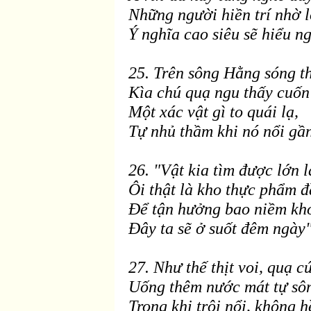
Những người hiền trí nhờ l
Ý nghĩa cao si
êu sẽ hiểu ng
25. Trên sông Hằng sóng t
Kìa chú quạ ngu thấy cuốn
Một xác vật g
ì to quái lạ,
Tự nhủ thầm khi nó nổi gầ
26. "Vật kia tìm
được lớn l
Ôi thật l
à kho thực phẩm
đ
Ðể tận hưởng bao niềm kh
Ðây ta sẽ ở suốt
đ
êm ngày"
27. Như thế thịt voi, quạ c
Uống th
êm nước mát tự sô
Trong khi trôi nổi, không h