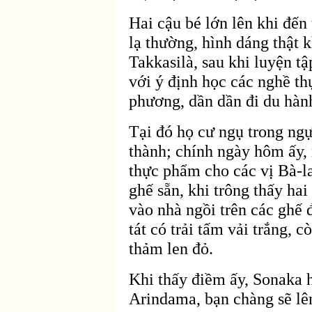
Hai cậu bé lớn lên khi
đến 
lạ thường, h
ình dáng thật 
Takkasil
à, sau khi luyện t
với ý định học các nghề th
phương, dần dần đi du h
àn
Tại
đó họ cư ngụ trong ngự
thành; chính ngày hôm ấy,
thực phẩm cho các vị B
à-
ghế sẵn, khi trông thấy hai
v
ào nhà ngồi trên các ghế
tát có trải tấm vải trắng, 
thảm len
đỏ.
Khi thấy
điềm ấy, Sonaka h
Arindama, bạn chàng sẽ lên