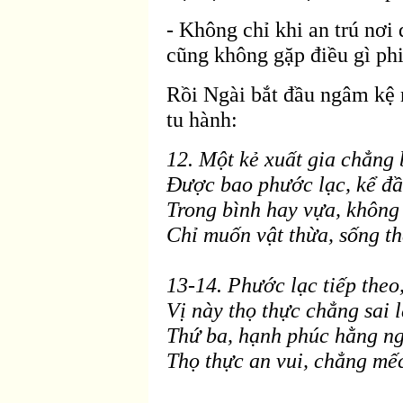
- Không chỉ khi an trú nơi
cũng không gặp
điều g
ì ph
Rồi Ngài bắt
đầu ngâm kệ 
tu hành:
12. Một kẻ xuất gia chẳng 
Ðược bao phước lạc, kể
đầ
Trong bình hay vựa, không 
Chỉ muốn vật thừa, sống th
13-14. Phước lạc tiếp theo
Vị n
ày thọ thực chẳng sai 
Thứ ba, hạnh phúc hằng n
Thọ thực an vui, chẳng mếc