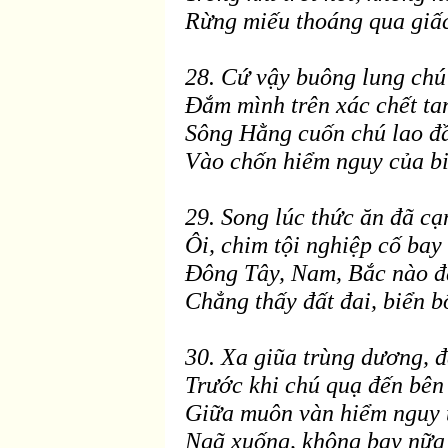
Rừng miếu thoáng qua giấ
28. Cứ vậy buông lung chú
Ðắm mình trên xác chết ta
Sông Hằng cuốn chú lao
đ
V
ào chốn hiểm nguy của bi
29. Song lúc thức
ăn đ
ã c
Ôi, chim tội nghiệp cố bay 
Ðông Tây, Nam, Bắc nào
đ
Chẳng thấy đất đai, biển b
30. Xa giũa tr
ùng dương,
đ
Trước khi chú quạ
đến b
ên
Giữa muôn vàn hiểm nguy t
Ngã xuống, không bay nữa 