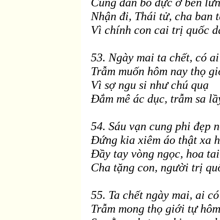
C
ùng
đ
àn bò
đực ở b
ên lưn
Nhận
đi, Thái tử, cha ban 
V
ì chính con cai trị quốc d
53. Ngày mai ta chết, có a
Trẫm muốn hôm nay thọ gi
Vì sợ ngu si như chú quạ
Ðắm mê ác dục, trẫm sa lầ
54. Sáu vạn cung phi
đẹp n
Ðứng kia xiêm áo thật xa h
Ðầy tay vòng ngọc, hoa ta
Cha tặng con, người trị qu
55. Ta chết ng
ày mai, ai c
Trẫm mong thọ giới tự hôm