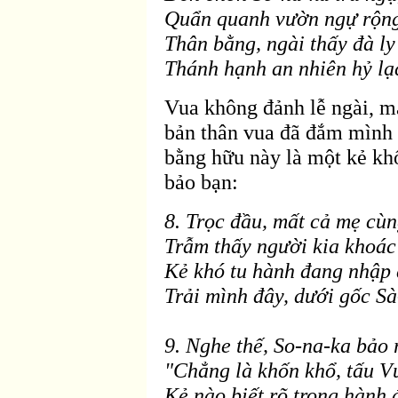
Quẩn quanh vườn ngự rộng
Thân bằng, ngài thấy
đ
à ly
Thánh hạnh an nhiên hỷ lạc
Vua không
đảnh lễ ng
ài, m
bản thân vua
đ
ã
đắm m
ình
bằng hữu này là một kẻ kh
bảo bạn:
8. Trọc
đầu, mất cả mẹ c
ùn
Trẫm thấy người kia khoác
Kẻ khó tu hành
đang nhập 
Trải m
ình
đây, dưới gốc S
à
9. Nghe thế, So-na-ka bảo 
"Chẳng là khốn khổ, tấu V
Kẻ nào biết rõ trong hành