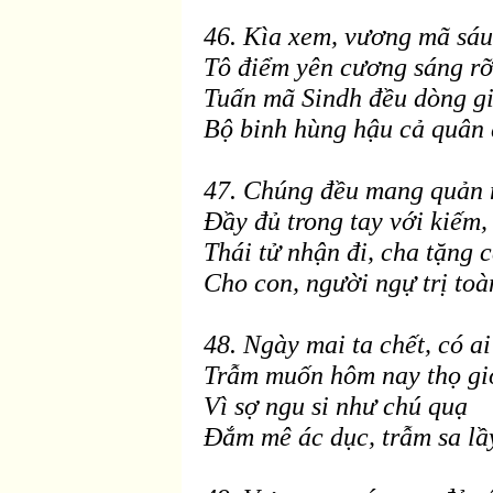
46. Kìa xem, vương mã sá
Tô
điểm y
ên cương sáng rỡ
Tuấn mã Sindh
đều d
òng g
Bộ binh hùng hậu cả quân
47. Chúng
đều mang quản
Ðầy
đủ trong tay với kiếm,
Thái tử nhận đi, cha tặng 
Cho con, người ngự trị to
à
48. Ngày mai ta chết, có a
Trẫm muốn hôm nay thọ gi
Vì sợ ngu si như chú quạ
Ðắm mê ác dục, trẫm sa lầ