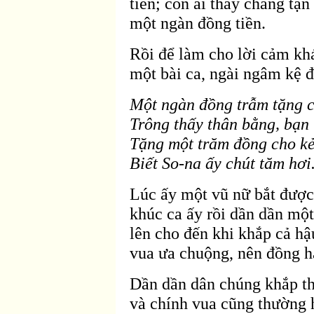
tiền; c
òn ai thấy chàng tận
một ngàn
đồng tiền.
Rồi
để l
àm cho lời cảm kh
một bài ca, ngài ngâm kệ
đ
Một ngàn
đồng trẫm tặng 
Trông thấy thân bằng, bạn 
Tặng một trăm đồng cho k
Biết So-na ấy chút tăm hơi
Lúc ấy một vũ nữ bắt
được 
khúc ca ấy rồi dần dần một
lên cho
đến khi khắp cả hậ
vua ưa chuộng, n
ên
đồng há
Dần dần dân chúng khắp t
và chính vua cũng thường h