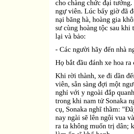
cho chàng chức
đại tướng.
ngự viên. Lúc bấy giờ
đ
ã
đ
nại b
ăng h
à, hoàng gia khô
sư cùng hoàng tộc sau khi
lại và bảo:
- Các người hãy
đến nh
à n
Họ bắt
đầu đánh xe hoa ra 
Khi rời thành, xe
đi dần đế
viên, sẵn sàng
đợi một ngư
nghỉ với y ngo
ài
đắp quanh
trong khi nam tử Sonaka n
cụ, Sonaka nghĩ thầm: "Ðâ
nay ng
ài sẽ lên ngôi vua 
ra ta không muốn trị dân; 