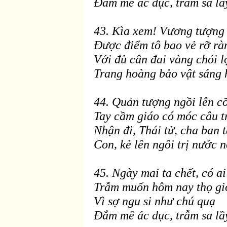
Ðắm mê ác dục, trẫm sa lầ
43. Kìa xem! Vương tượng
Ðược
điểm tô bao vẻ rỡ r
à
Với
đủ cân đai v
àng chói l
Trang hoàng bảo vật sáng 
44. Quản tượng ngồi lên cỡ
Tay cầm giáo có móc câu t
Nhận
đi, Thái tử, cha ban 
Con, kẻ l
ên ngôi trị nước n
45. Ngày mai ta chết, có a
Trẫm muốn hôm nay thọ gi
Vì sợ ngu si như chú quạ
Ðắm mê ác dục, trẫm sa lầ