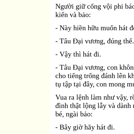
Người giữ cổng vội phi báo
kiến và bảo:
- Này hiền hữu muốn hát
đ
- Tâu Ðại vương,
đúng thế.
- Vậy thì hát
đi.
- Tâu Ðại vương, con khô
cho tiếng trống
đánh l
ên k
tụ tập tại
đây, con mong mu
Vua ra lệnh làm như vậy, r
đ
ình thật lộng lẫy và dàn
bé, ng
ài bảo:
- Bây giờ hãy hát
đi.