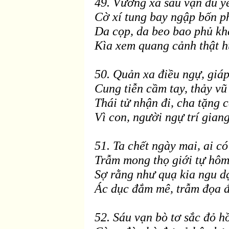
49. Vương xa sáu vạn
đủ y
Cờ xí tung bay ngập bốn 
Da cọp, da beo bao phủ kh
Kìa xem quang cảnh thật 
50. Quản xa
điều ngự, giáp
Cung tiễn cầm tay, thảy vũ
Thái tử nhận
đi, cha tặng 
V
ì con, người ngự trí giang
51. Ta chết ngày mai, ai c
Trẫm mong thọ giới tự hôm
Sợ rằng như quạ kia ngu dạ
Ác dục
đắm m
ê, trẫm
đọa 
52. Sáu vạn bò tơ sắc
đỏ h