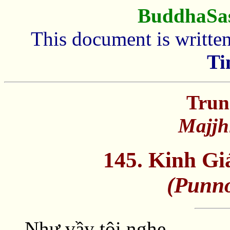
BuddhaSa
This document is writte
Ti
Trun
Majjh
145. Kinh Gi
(Punno
Như vầy tôi nghe.