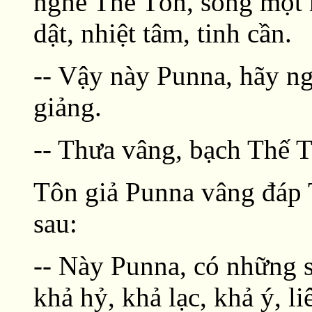
nghe Thế Tôn, sống một 
dật, nhiệt tâm, tinh cần.
-- Vậy này Punna, hãy ng
giảng.
-- Thưa vâng, bạch Thế 
Tôn giả Punna vâng đáp 
sau:
-- Này Punna, có những s
khả hỷ, khả lạc, khả ý, l