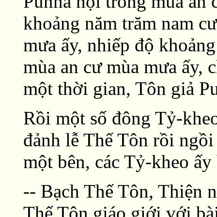
Punna nội trong mùa an 
khoảng năm trăm nam cư 
mưa ấy, nhiếp độ khoảng 
mùa an cư mùa mưa ấy, 
một thời gian, Tôn giả 
Rồi một số đông Tỷ-kheo
đảnh lễ Thế Tôn rồi ngồ
một bên, các Tỷ-kheo ấy
-- Bạch Thế Tôn, Thiện n
Thế Tôn giáo giới với bài