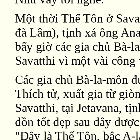
Một thời Thế Tôn ở Savat
đà Lâm), tịnh xá ông An
bấy giờ các gia chủ Bà-l
Savatthi vì một vài công 
Các gia chủ Bà-la-môn đ
Thích tử, xuất gia từ giò
Savatthi, tại Jetavana, t
đồn tốt đẹp sau đây được
"Ðây là Thế Tôn, bậc A-