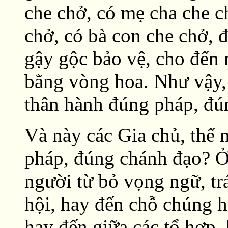
che chở, có mẹ cha che c
chở, có bà con che chở, 
gậy gộc bảo vệ, cho đến
bằng vòng hoa. Như vậy, 
thân hành đúng pháp, đú
Và này các Gia chủ, thế 
pháp, đúng chánh đạo? Ở 
người từ bỏ vọng ngữ, tr
hội, hay đến chỗ chúng hộ
hay đến giữa các tổ hợp,