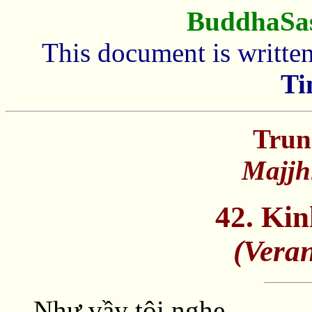
BuddhaSa
This document is writte
Ti
Trun
Majjh
42. Ki
(Veran
Như vầy tôi nghe.