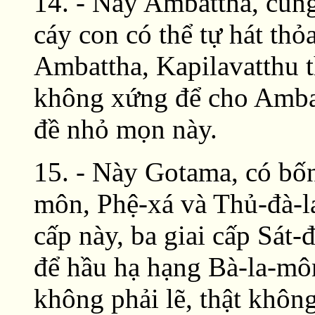
14. - Này Ambattha, cũn
cáy con có thể tự hát thỏ
Ambattha, Kapilavatthu 
không xứng để cho Ambat
đề nhỏ mọn này.
15. - Này Gotama, có bốn 
môn, Phệ-xá và Thủ-đà-l
cấp này, ba giai cấp Sát-
để hầu hạ hạng Bà-la-mô
không phải lẽ, thật khôn