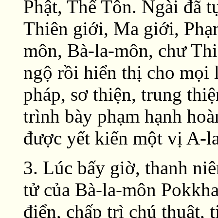
Phật, Thế Tôn. Ngài đã t
Thiên giới, Ma giới, Phạ
môn, Bà-la-môn, chư Thi
ngộ rồi hiển thị cho mọi 
pháp, sơ thiện, trung thi
trình bày phạm hạnh hoàn
được yết kiến một vị A-la
3. Lúc bấy giờ, thanh ni
tử của Bà-la-môn Pokkha
điển, chấp trì chú thuật, 