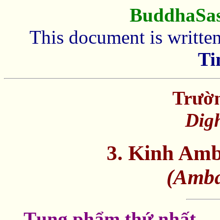
BuddhaSa
This document is writte
Ti
Trườ
Dig
3. Kinh Amb
(Amba
Tụng phẩm thứ nhất