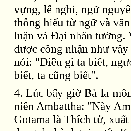
vựng, lễ nghi, ngữ nguyê
thông hiểu từ ngữ và vă
luận và Ðại nhân tướng. 
được công nhận như vậy k
nói: "Ðiều gì ta biết, ngư
biết, ta cũng biết".
4. Lúc bấy giờ Bà-la-môn
niên Ambattha: "Này Amb
Gotama là Thích tử, xuất