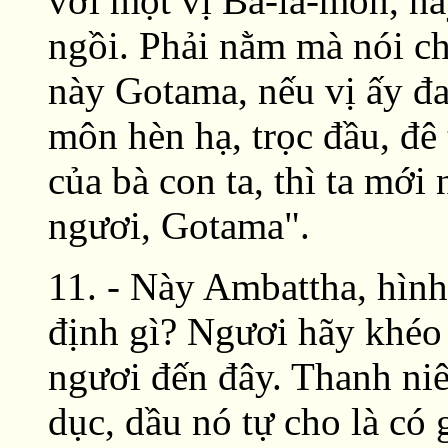
với một vị Bà-la-môn, n
ngồi. Phải nằm mà nói c
này Gotama, nếu vị ấy đ
môn hèn hạ, trọc đầu, đê 
của bà con ta, thì ta mới
ngươi, Gotama".
11. - Này Ambattha, hìn
định gì? Ngươi hãy khéo 
ngươi đến đây. Thanh niê
dục, dầu nó tự cho là có 