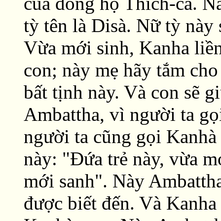
của dòng họ Thích-ca. N
tỳ tên là Disà. Nữ tỳ này
Vừa mới sinh, Kanha liền
con; này mẹ hãy tắm cho
bất tịnh này. Và con sẽ 
Ambattha, vì người ta gọ
người ta cũng gọi Kanhà 
này: "Ðứa trẻ này, vừa m
mới sanh". Này Ambattha
được biết đến. Và Kanha 