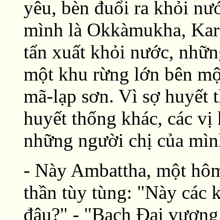
yêu, bèn đuổi ra khỏi n
mình là Okkàmukha, Kara
tẩn xuất khỏi nước, nhữn
một khu rừng lớn bên mộ
mã-lạp sơn. Vì sợ huyết 
huyết thống khác, các vị
những người chị của mìn
- Này Ambattha, một hôm
thần tùy tùng: "Này các 
đâu?" - "Bạch Ðại vương