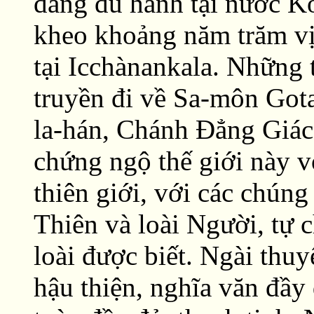
đang du hành tại nước Ko
kheo khoảng năm trăm vị,
tại Icchànankala. Những 
truyền đi về Sa-môn Got
la-hán, Chánh Ðẳng Giác,
chứng ngộ thế giới này v
thiên giới, với các chún
Thiên và loài Người, tự 
loài được biết. Ngài thuyế
hậu thiện, nghĩa văn đầy