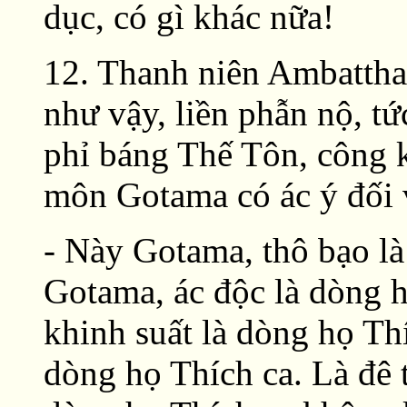
dục, có gì khác nữa!
12. Thanh niên Ambattha 
như vậy, liền phẫn nộ, t
phỉ báng Thế Tôn, công k
môn Gotama có ác ý đối v
- Này Gotama, thô bạo là
Gotama, ác độc là dòng 
khinh suất là dòng họ Th
dòng họ Thích ca. Là đê t