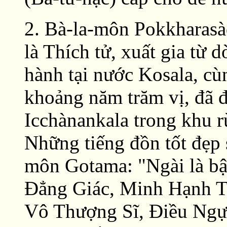
2. Bà-la-môn Pokkharas
là Thích tử, xuất gia từ 
hành tại nước Kosala, c
khoảng năm trăm vị, đã đ
Icchànankala trong khu r
Những tiếng đồn tốt đẹp 
môn Gotama: "Ngài là bậ
Ðẳng Giác, Minh Hạnh Tú
Vô Thượng Sĩ, Ðiều Ngự