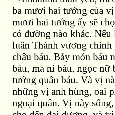
ba mươi hai tướng của vị
mươi hai tướng ấy sẽ ch
có đường nào khác. Nếu l
luân Thánh vương chinh 
châu báu. Bảy món báu nà
báu, ma ni báu, ngọc nữ b
tướng quân báu. Và vị nà
những vị anh hùng, oai p
ngoại quân. Vị này sống,
cho đến đại dương, và tr