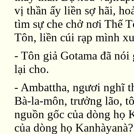
vị thần ấy liền sợ hãi, h
tìm sự che chở nơi Thế Tô
Tôn, liền cúi rạp mình x
- Tôn giả Gotama đã nói
lại cho.
- Ambattha, ngươi nghĩ t
Bà-la-môn, trưởng lão, tô
nguồn gốc của dòng họ K
của dòng họ Kanhàyanà?