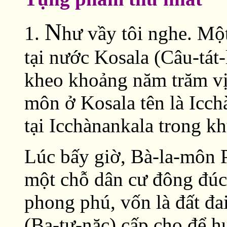
N
1.
hư vầy tôi nghe. Mộ
tại nước Kosala (Câu-tát
kheo khoảng năm trăm vị 
môn ở Kosala tên là Icch
tại Icchànankala trong kh
Lúc bấy giờ, Bà-la-môn P
một chỗ dân cư đông đúc,
phong phú, vốn là đất đa
(Ba-tư-nặc) cấp cho để h