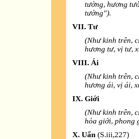
tưởng, hương tưở
tưởng").
VII. Tư
(Như kinh trên, c
hương tư, vị tư, x
VIII. Ái
(Như kinh trên, c
hương ái, vị ái, x
IX. Giới
(Như kinh trên, ch
hỏa giới, phong g
X. Uẩn
(S.iii,227)