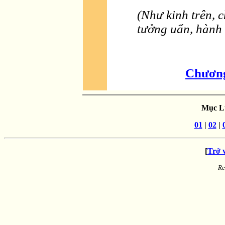
(Như kinh trên, c
tưởng uẩn, hành 
Chương
Mục Lụ
01
|
02
|
[
Trở 
Re