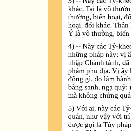
3) -- Này các Tỷ-kheo
khác. Tai là vô thườn
thường, biến hoại, đổ
hoại, đổi khác. Thân 
Ý là vô thường, biến 
4) -- Này các Tỷ-kheo,
những pháp này; vị ấ
nhập Chánh tánh, đã
phàm phu địa. Vị ấy
động gì, do làm hành
bàng sanh, ngạ quỷ;
mà không chứng quả
5) Với ai, này các T
quán, như vậy với tr
được gọi là Tùy pháp