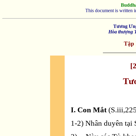
Buddh
This document is written 
Tương Ưng
Hòa thượng T
Tập 
[
Tư
I. Con Mắt
(S.iii,22
1-2) Nhân duyên tại S