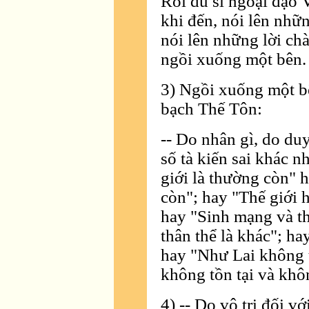
Rồi du sĩ ngoại đạo 
khi đến, nói lên nhữ
nói lên những lời ch
ngồi xuống một bên.
3) Ngồi xuống một bê
bạch Thế Tôn:
-- Do nhân gì, do du
số tà kiến sai khác n
giới là thường còn" 
còn"; hay "Thế giới 
hay "Sinh mạng và th
thân thể là khác"; ha
hay "Như Lai không t
không tồn tại và khô
4) -- Do vô tri đối vớ