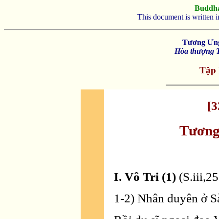
Buddh
This document is written 
Tương Ưng
Hòa thượng T
Tập 
[3
Tương
I. Vô Tri (1)
(S.iii,2
1-2) Nhân duyên ở Sà