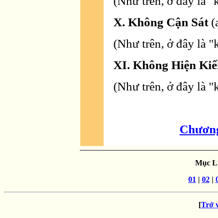
(Như trên, ở đây là 
X. Không Cận Sát
(
(Như trên, ở đây là 
XI. Không Hiện Ki
(Như trên, ở đây là 
Chương
Mục Lụ
01
|
02
|
[
Trở 