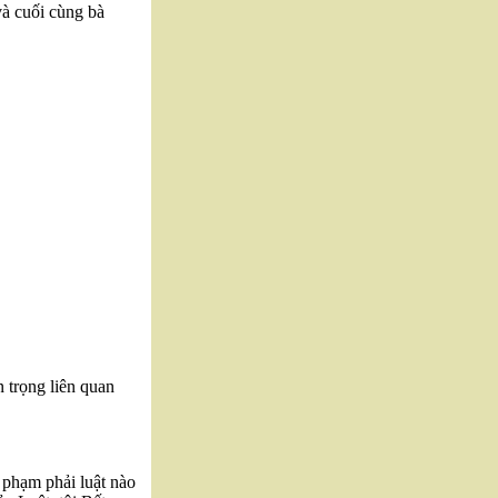
à cuối cùng bà
n trọng liên quan
 phạm phải luật nào