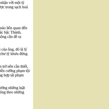
 nhận với một tỳ
ược trong sạch hoá
nào liên quan đến
các bậc Thánh,
hông cần đề ra
 của ông, đó là lý
m chư tỳ khưu đừng
 trở nên cần thiết,
miễn cưỡng phạm tội
ng hợp tái phạm
tưởng những luật
hỏng theo những