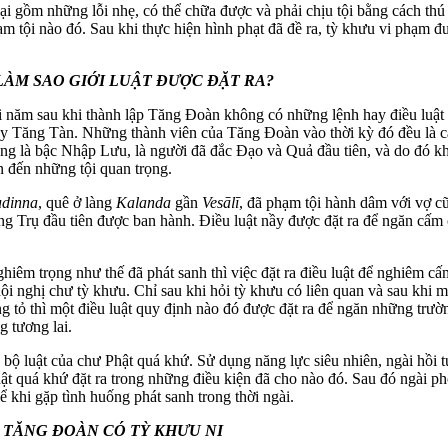
i gồm những lỗi nhẹ, có thể chữa được và phải chịu tội bằng cách thú
m tội nào đó. Sau khi thực hiện hình phạt đã đề ra, tỳ khưu vi phạm đ
 LÀM SAO GIỚI LUẬT ĐƯỢC ĐẶT RA?
i năm sau khi thành lập Tăng Đoàn không có những lệnh hay điều luật 
ay Tăng Tàn. Những thành viên của Tăng Đoàn vào thời kỳ đó đều là 
cũng là bậc Nhập Lưu, là người đã đắc Đạo và Quả đầu tiên, và do đó k
n đến những tội quan trọng.
udinna
, quê ở làng
Kalanda
gần
Vesālī
, đã phạm tội hành dâm với vợ cũ
ng Trụ đầu tiên được ban hành. Điều luật nầy được đặt ra để ngăn cấ
iêm trọng như thế đã phát sanh thì việc đặt ra điều luật để nghiêm cấm
hội nghị chư tỳ khưu. Chỉ sau khi hỏi tỳ khưu có liên quan và sau khi 
g tỏ thì một điều luật quy định nào đó được đặt ra để ngăn những trườ
g tương lai.
bộ luật của chư Phật quá khứ. Sử dụng năng lực siêu nhiên, ngài hồi 
ật quá khứ đặt ra trong những điều kiện đã cho nào đó. Sau đó ngài p
ể khi gặp tình huống phát sanh trong thời ngài.
N TĂNG ĐOÀN CÓ TỲ KHƯU NI