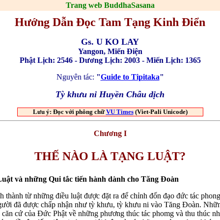
Trang web BuddhaSasana
Hướng Dẫn Đọc Tam Tạng Kinh Điển
Gs. U KO LAY
Yangon, Miến Điện
Phật Lịch: 2546 - Dương Lịch: 2003 - Miến Lịch: 1365
Nguyên tác:
"
Guide to Tipitaka
"
Tỳ khưu ni Huyền Châu dịch
Lưu ý: Ðọc với phông chữ
VU Times
(Viet-Pali Unicode)
Chương I
THẾ NÀO LÀ TẠNG LUẬT?
Luật và những Qui tắc tiến hành dành cho Tăng Đoàn
 thành từ những điều luật được đặt ra để chỉnh đốn đạo đức tác phon
ười đã được chấp nhận như tỳ khưu, tỳ khưu ni vào Tăng Đoàn. Nhữn
 căn cứ của Đức Phật về những phương thúc tác phomg và thu thúc n