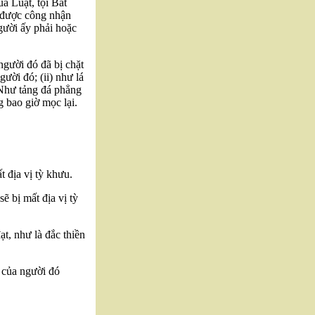
ủa Luật, tội Bất
n được công nhận
gười ấy phải hoặc
người đó đã bị chặt
ười đó; (ii) như lá
) Như tảng đá phẳng
g bao giờ mọc lại.
t địa vị tỳ khưu.
ẽ bị mất địa vị tỳ
t, như là đắc thiền
 của người đó