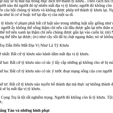
t nầy sẽ bị thất bại trong mục đích trở thành tỳ khưu.. Theo cách nói c
ười nào thì người đó tự nhiên mất địa vị tỳ khưu; người đó không cò
ên của hội chúng tỳ khưu và không được phép trở thành tỳ khưu lại. N
ia như là cư sĩ hoặc trở lại địa vị của một sa di.
 tỳ khưu vì phạm phải bất cứ luật nào trong những luật nầy giống như 
 người ấy không thể sống thậm chí nếu cái đầu được gắn lại trên thân ng
 thể trở nên xanh lại thậm chí nếu chúng được gắn lại vào cuốn lá; (iii
ng thể liền lại được; (iv) như cây sồi đã bị chặt ngang thân; nó sẽ khôn
Trụ Dẫn Đến Mất Địa Vị Như Là Tỳ Khưu
ứ nhất: Bất cứ tỳ khưu nào hành dâm mất địa vị tỳ khưu.
hứ hai: Bất cứ tỳ khưu nào có tác ý lấy cắp những gì không cho sẽ bị mấ
thứ ba: Bất cứ tỳ khưu nào có tác ý tước đoạt mạng sống của con người s
hứ tư: Bất cứ tỳ khưu nào tuyên bố thành đạt mà thực sự không thành đạ
sẽ bị mất địa vị tỳ khưu.
Cọng Trụ là tội rất nghiêm trọng. Người đó không còn là tỳ khưu. Tội
c.
Tăng Tàn và những hình phạt