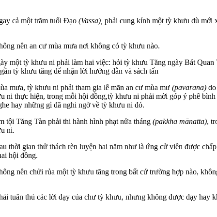
ngay cả một trăm tuổi Đạo
(Vassa),
phải cung kính một tỳ khưu dù mới x
không nên an cư mùa mưa nơi không có tỳ khưu nào.
y một tỳ khưu ni phải làm hai việc: hỏi tỳ khưu Tăng ngày Bát Quan 
 gần tỳ khưu tăng để nhận lời hướng dẫn và sách tấn
ùa mưa, tỳ khưu ni phải tham gia lễ mãn an cư mùa mư
(pavāranā)
do
u ni thực hiện, trong mỗi hội đồng,tỳ khưu ni phải mời góp ý phê bình
ghe hay những gì đã nghi ngờ về tỳ khưu ni đó.
m tội Tăng Tàn phải thi hành hình phạt nửa tháng
(pakkha mānatta)
, t
u ni.
 sau thời gian thử thách rèn luyện hai năm như là ứng cử viên được chấp
hai hội đồng.
hông nên chửi rủa một tỳ khưu tăng trong bất cứ trường hợp nào, khôn
hải tuân thủ các lời dạy của chư tỳ khưu, nhưng không được dạy hay k