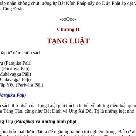
hấp nhận không chút lưỡng lự Bát Kính Pháp nầy do Đức Phật áp đặt v
o Tăng Đoàn.
-ooOoo-
Chương II
TẠNG LUẬT
 tập từ năm cuốn sách
ụ (Pārājika Pāḷi)
(Pācittiya Pāḷi)
Mahāvagga Pāḷi)
(Cūlavagga Pāḷi)
ập Yếu (Parivāra Pāḷi)
ārājika Pāḷi)
n sách thứ nhất của Tạng Luật giải thích chi tiết về những điều luật qua
à Tăng Tàn, cũng như Bất Định và Ưng Xả Đối Trị là những luật nhỏ
ng Trụ (
Pārājika)
và những hình phạt
ồm bốn loại được đặt ra để ngăn ngừa bốn tội nghiêm trọng. Bất cứ ai