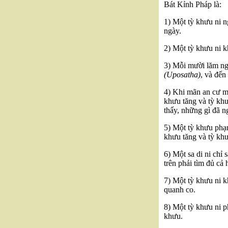
Bát Kỉnh Pháp là:
1) Một tỳ khưu ni 
ngày.
2) Một tỳ khưu ni 
3) Mỗi mười lăm ngà
(Uposatha)
, và đến
4) Khi mãn an cư m
khưu tăng và tỳ khư
thấy, những gì đã n
5) Một tỳ khưu phạ
khưu tăng và tỳ khư
6) Một sa di ni chỉ
trên phải tìm đủ cả 
7) Một tỳ khưu ni k
quanh co.
8) Một tỳ khưu ni p
khưu.