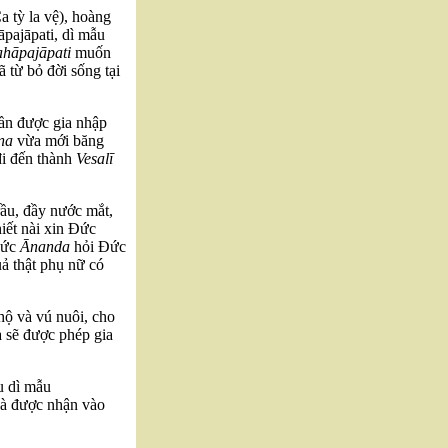
a tỳ la vệ), hoàng
pajāpati, dì mẫu
hāpajāpati
muốn
từ bỏ đời sống tại
 lần được gia nhập
na
vừa mới băng
đi đến thành
Vesalī
rầu, đầy nước mắt,
iết nài xin Đức
đức
Ānanda
hỏi Đức
ả thật phụ nữ có
hộ và vú nuôi, cho
 sẽ được phép gia
u dì mẫu
bà được nhận vào