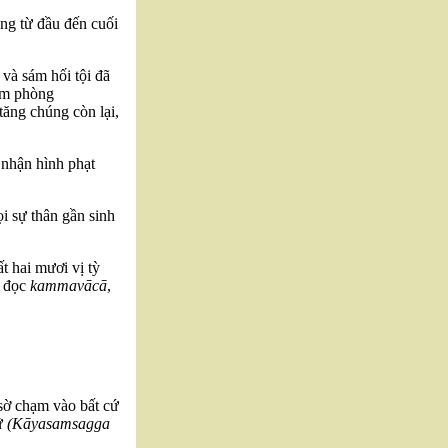
ng từ đầu đến cuối
 và sám hối tội đã
cấm phòng
tăng chúng còn lại,
 nhận hình phạt
i sự thân gần sinh
t hai mươi vị tỳ
n đọc
kammavācā
,
sờ chạm vào bất cứ
nữ
(Kāyasamsagga