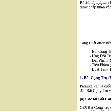
Bà
Mahāpajāpati
c
được chấp nhận và
Tạng Luật được kết
- Bất Cọng Tr
- Ưng Đối Trị 
- Đại Phẩm (
- Tiểu Phẩm 
- Luật Tạng T
1. Bất Cọng Trụ
(P
Pārājika Pāḷi là cuố
đến Bất Cọng Trụ v
(a) Các tội Bất Cọ
Giới Bất Cọng Trụ g