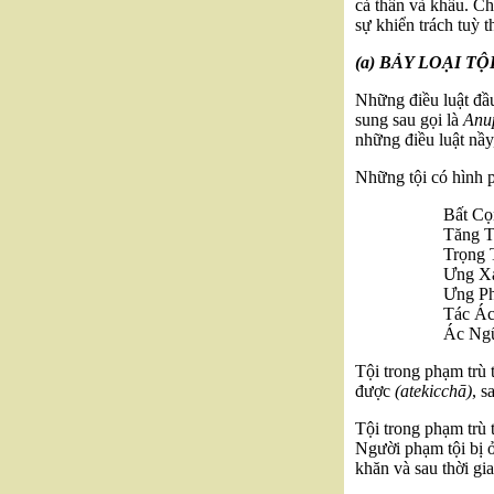
cả thân và khẩu. Ch
sự khiển trách tuỳ th
(a) BẢY LOẠI TỘI 
Những điều luật đầu
sung sau gọi là
Anu
những điều luật nầy
Những tội có hình p
Bất Cọ
Tăng T
Trọng 
Ưng Xả 
Ưng Ph
Tác Ác
Ác Ngữ
Tội trong phạm trù 
được
(atekicchā)
, s
Tội trong phạm trù 
Người phạm tội bị ở
khăn và sau thời gi