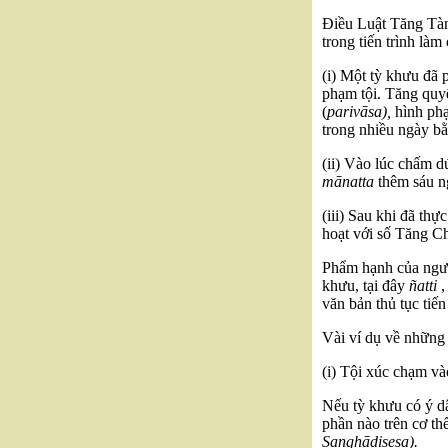
Điều Luật Tăng Tàn 
trong tiến trình làm
(i) Một tỳ khưu đã 
phạm tội. Tăng quyế
(
parivāsa),
hình phạ
trong nhiều ngày bằn
(ii) Vào lúc chấm d
mānatta
thêm sáu n
(iii) Sau khi đã th
hoạt với số Tăng Ch
Phẩm hạnh của người
khưu, tại đây
ñatti
,
văn bản thủ tục tiế
Vài ví dụ về những
(i) Tội xúc chạm v
Nếu tỳ khưu có ý d
phần nào trên cơ t
Sanghādisesa).