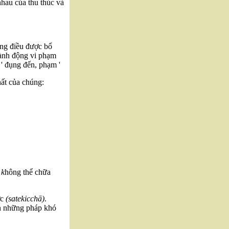
nhau của thu thúc và
ững điều được bổ
ành động vi phạm
à ' đụng đến, phạm '
hất của chúng:
 k
hông thể chữa
ợc
(satekicchā)
.
ận những pháp khó