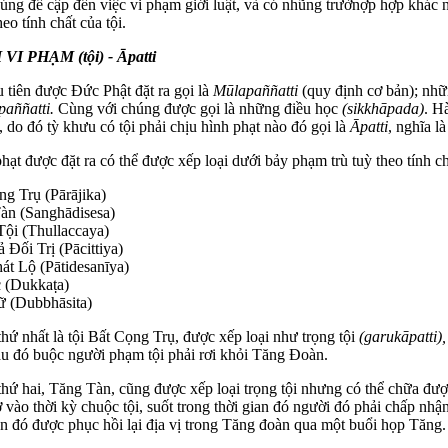
úng đề cập đến việc vi phạm giới luật, và có nhũng trườnợp hợp khác 
eo tính chất của tội.
VI PHẠM (tội) - Āpatti
 tiên được Đức Phật đặt ra gọi là
Mūlapaññatti
(quy định cơ bản); nh
paññatti.
Cùng với chúng được gọi là những điều học
(sikkhāpada)
. H
, do đó tỳ khưu có tội phải chịu hình phạt nào đó gọi là
Āpatti
, nghĩa l
hạt được đặt ra có thể được xếp loại dưới bảy phạm trù tuỳ theo tính c
ng Trụ (Pārājika)
àn (Sanghādisesa)
Tội (Thullaccaya)
Đối Trị (Pācittiya)
át Lộ (Pātidesanīya)
 (Dukkaṭa)
 (Dubbhāsita)
thứ nhất là tội Bất Cọng Trụ, được xếp loại như trọng tội
(garukāpatti),
au đó buộc người phạm tội phải rơi khỏi Tăng Đoàn.
thứ hai, Tăng Tàn, cũng được xếp loại trọng tội nhưng có thể chữa đư
 vào thời kỳ chuộc tội, suốt trong thời gian đó người đó phải chấp nh
an đó được phục hồi lại địa vị trong Tăng đoàn qua một buổi họp Tăng.