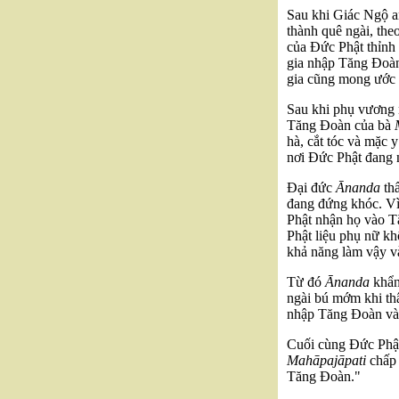
Sau khi Giác Ngộ 
thành quê ngài, the
của Đức Phật thỉnh
gia nhập Tăng Đoà
gia cũng mong ước
Sau khi phụ vương n
Tăng Đoàn của bà
hà, cắt tóc và mặc
nơi Đức Phật đang 
Đại đức
Ānanda
thấ
đang đứng khóc. Vì
Phật nhận họ vào T
Phật liệu phụ nữ kh
khả năng làm vậy và
Từ đó
Ānanda
khẩn
ngài bú mớm khi th
nhập Tăng Đoàn và 
Cuối cùng Đức Phật
Mahāpajāpati
chấp
Tăng Đoàn."