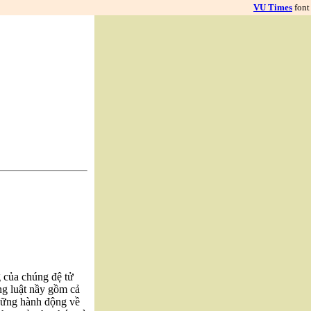
VU Times
font
g của chúng đệ tử
g luật nầy gồm cả
hững hành động về