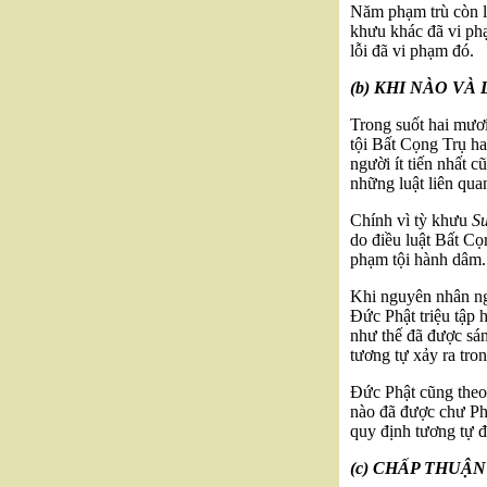
Năm phạm trù còn lạ
khưu khác đã vi phạ
lỗi đã vi phạm đó.
(b) KHI NÀO VÀ
Trong suốt hai mươ
tội Bất Cọng Trụ h
người ít tiến nhất 
những luật liên qua
Chính vì tỳ khưu
S
do điều luật Bất Cọ
phạm tội hành dâm.
Khi nguyên nhân ngh
Đức Phật triệu tập 
như thế đã được sán
tương tự xảy ra tron
Đức Phật cũng theo 
nào đã được chư Ph
quy định tương tự đ
(c) CHẤP THUẬ