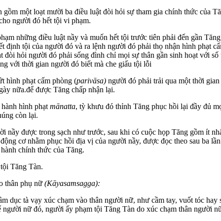
gồm một loạt mười ba điều luật đòi hỏi sự tham gia chính thức của Tă
 cho người đó hết tội vi phạm.
phạm những điều luật nầy và muốn hết tội trước tiên phải đến gần Tăng
t định tội của người đó và ra lệnh người đó phải thọ nhận hình phạt 
t đòi hỏi người đó phải sống đình chỉ mọi sự thân gần sinh hoạt với số 
g với thời gian người đó biết mà che giấu tội lỗi
ứt hình phạt cấm phòng (
parivāsa)
người đó phải trải qua một thời gian
gày nữa.để được Tăng chấp nhận lại.
ực hành hình phạt
mānatta
, tỳ khưu đó thỉnh Tăng phục hồi lại đầy đủ mọ
úng còn lại.
 nầy được trong sạch như trước, sau khi có cuộc họp Tăng gồm ít nhấ
 động cơ nhằm phục hồi địa vị của người nầy, được đọc theo sau ba lầ
n hành chính thức của Tăng.
 tội Tăng Tàn.
ào thân phụ nữ
(Kāyasamsagga):
âm dục tà vạy xúc chạm vào thân người nữ, như cầm tay, vuốt tóc hay 
hể người nữ đó, người ấy phạm tội Tăng Tàn do xúc chạm thân người 