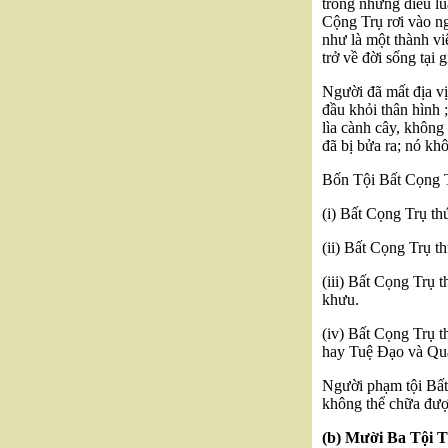
trong những điều luậ
Cộng Trụ rơi vào ng
như là một thành vi
trở về đời sống tại g
Người đã mất địa vị
đầu khỏi thân hình ;
lìa cành cây, không
đã bị bửa ra; nó khô
Bốn Tội Bất Cọng 
(i) Bất Cọng Trụ th
(ii) Bất Cọng Trụ t
(iii) Bất Cọng Trụ 
khưu.
(iv) Bất Cọng Trụ t
hay Tuệ Đạo và Quả 
Người phạm tội Bất 
không thể chữa đượ
(b) Mười Ba Tội 