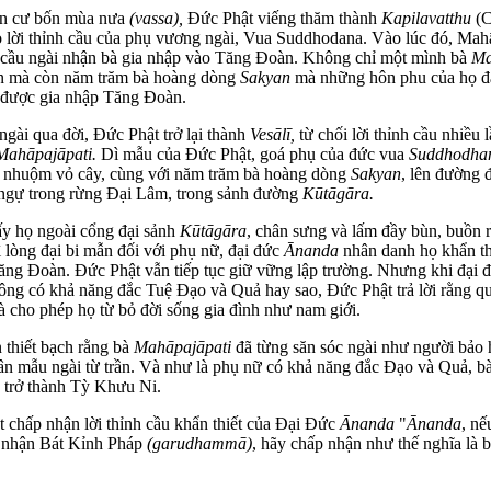
an cư bốn mùa nưa
(vassa),
Đức Phật viếng thăm thành
Kapilavatthu
(C
o lời thỉnh cầu của phụ vương ngài, Vua Suddhodana. Vào lúc đó, Mahā
 cầu ngài nhận bà gia nhập vào Tăng Đoàn. Không chỉ một mình bà
Ma
n mà còn năm trăm bà hoàng dòng
Sakyan
mà những hôn phu của họ đã 
 được gia nhập Tăng Đoàn.
gài qua đời, Đức Phật trở lại thành
Vesālī,
từ chối lời thỉnh cầu nhiều
Mahāpajāpati.
Dì mẫu của Đức Phật, goá phụ của đức vua
Suddhodha
 y nhuộm vỏ cây, cùng với năm trăm bà hoàng dòng
Sakyan
, lên đường 
ngự trong rừng Đại Lâm, trong sảnh đường
Kūtāgāra.
y họ ngoài cổng đại sảnh
Kūtāgāra
, chân sưng và lấm đầy bùn, buồn 
 lòng đại bi mẫn đối với phụ nữ, đại đức
Ānanda
nhân danh họ khẩn th
ăng Đoàn. Đức Phật vẫn tiếp tục giữ vững lập trường. Nhưng khi đại 
ông có khả năng đắc Tuệ Đạo và Quả hay sao, Đức Phật trả lời rằng qu
 cho phép họ từ bỏ đời sống gia đình như nam giới.
 thiết bạch rằng bà
Mahāpajāpati
đã từng săn sóc ngài như người bảo 
ân mẫu ngài từ trần. Và như là phụ nữ có khả năng đắc Đạo và Quả, bà
trở thành Tỳ Khưu Ni.
 chấp nhận lời thỉnh cầu khẩn thiết của Đại Đức
Ānanda
"
Ānanda
, nế
 nhận Bát Kỉnh Pháp
(garudhammā)
, hãy chấp nhận như thế nghĩa là 