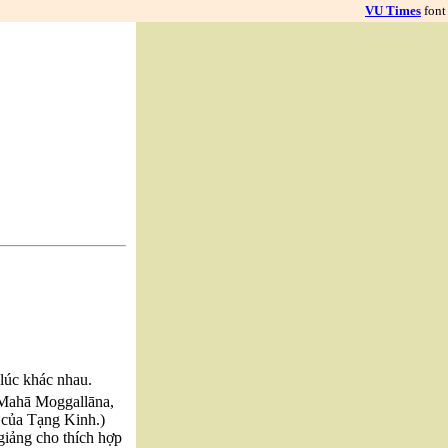
VU Times
font
lúc khác nhau.
, Mahā Moggallāna,
 của Tạng Kinh.)
giảng cho thích hợp