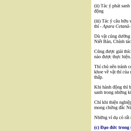
(ii) Tác ý phát san
động
(iii) Tác ý câu hữu
thí -
Apara Cetanā-
Dù vật cúng dường 
Niết Bàn, Chính tác
Cũng được giải thíc
nào được thực hiện.
Thí chủ nên tránh 
khoe về vật thí của
thấp.
Khi hành động thí b
sanh trong những ki
Chỉ khi thiện nghiệ
mong chứng đắc Niế
Những ví dụ có rất 
(c) Đạo đức trong