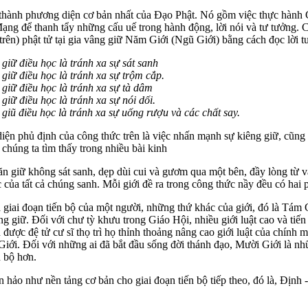
 thành phương diện cơ bản nhất của Đạo Phật. Nó gồm việc thực hàn
ng để thanh tẩy những cấu uế trong hành động, lời nói và tư tưởng.
 trên) phật tử tại gia vâng giữ Năm Giới (Ngũ Giới) bằng cách đọc lời t
giữ điều học là tránh xa sự sát sanh
giữ điều học là tránh xa sự trộm cắp.
giữ điều học là tránh xa sự tà dâm
giữ điều học là tránh xa sự nói dối.
giũ điều học là tránh xa sự uống rượu và các chất say.
ện phủ định của công thức trên là việc nhấn mạnh sự kiêng giữ, cũng 
 chúng ta tìm thấy trong nhiều bài kinh
ăn giữ không sát sanh, dẹp dùi cui và gươm qua một bên, đầy lòng từ và
c của tất cả chúng sanh. Mỗi giới đề ra trong công thức nầy đều có hai
giai đoạn tiến bộ của một người, những thứ khác của giới, đó là Tám 
ng giữ. Đối với chư tỳ khưu trong Giáo Hội, nhiều giới luật cao và tiến
được đệ tử cư sĩ thọ trì họ thỉnh thoảng nâng cao giới luật của chính m
ới. Đối với những ai đã bắt đầu sống đời thánh đạo, Mười Giới là nhữ
n bộ hơn.
n hảo như nền tảng cơ bản cho giai đoạn tiến bộ tiếp theo, đó là, Định 