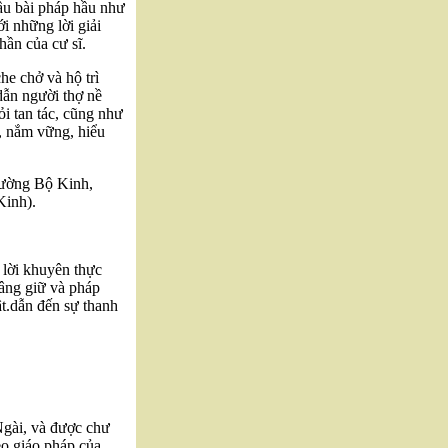
ầu bài pháp hầu như
ới những lời giải
hần của cư sĩ.
he chở và hộ trì
dẫn người thợ nề
i tan tác, cũng như
, nắm vững, hiểu
rường Bộ Kinh,
Kinh).
lời khuyên thực
vâng giữ và pháp
t.dẫn đến sự thanh
Ngài, và được chư
eo giáo pháp của