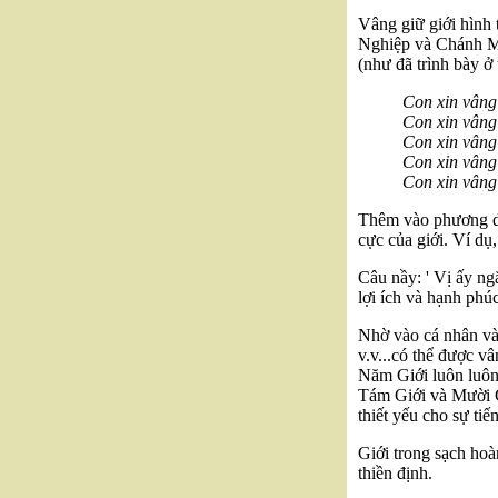
Vâng giữ giới hình
Nghiệp và Chánh Mạ
(như đã trình bày ở
Con xin vâng 
Con xin vâng 
Con xin vâng 
Con xin vâng 
Con xin vâng 
Thêm vào phương di
cực của giới. Ví dụ,
Câu nầy: ' Vị ấy ng
lợi ích và hạnh phú
Nhờ vào cá nhân và 
v.v...có thể được vâ
Năm Giới luôn luôn 
Tám Giới và Mười Gi
thiết yếu cho sự tiế
Giới trong sạch hoà
thiền định.