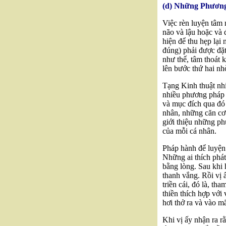
(d) Những Phương 
Việc rèn luyện tâm 
não và lậu hoặc và 
hiện để thu hẹp lạ
đúng) phải được đặt
như thế, tâm thoát k
lên bước thứ hai nh
Tạng Kinh thuật nh
nhiều phương pháp t
và mục đích qua đó 
nhân, những căn cơ
giới thiệu những ph
của mỗi cá nhân.
Pháp hành để luyện
Những ai thích phát t
bằng lòng. Sau khi 
thanh vắng. Rồi vị ấ
triền cái, đó là, t
thiền thích hợp với
hơi thở ra và vào m
Khi vị ấy nhận ra rằ