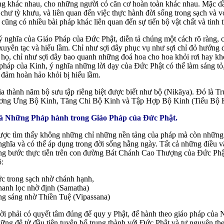
ng khác nhau, cho những người có căn cơ hoàn toàn khác nhau. Mặc d
a chư tỳ khưu, và liên quan đến việc thực hành đời sống trong sạch và v
cũng có nhiều bài pháp khác liên quan đến sự tiến bộ vật chất và tinh t
 nghĩa của Giáo Pháp của Đức Phật, diễn tả chúng một cách rõ ràng, c
xuyên tạc và hiểu lầm. Chỉ như sợi dây phục vụ như sợi chỉ đỏ hướng 
 họ, chỉ như sợi dây bao quanh những đoá hoa cho hoa khỏi rơi hay khỏ
pháp của Kinh, ý nghĩa những lời dạy của Đức Phật có thể làm sáng tỏ
 đảm hoàn hảo khỏi bị hiểu lầm.
a thành năm bộ sưu tập riêng biệt được biết như bộ (Nikāya). Đó là T
ơng Ưng Bộ Kinh, Tăng Chi Bộ Kinh và Tập Hợp Bộ Kinh (Tiểu Bộ 
và Những Pháp hành trong Giáo Pháp của Đức Phật.
ợc tìm thấy không những chỉ những nền tảng của pháp mà còn những 
ghĩa và có thể áp dụng trong đời sống hằng ngày. Tất cả những điều 
ng bước thực tiễn trên con đường Bát Chánh Cao Thượng của Đức Phậ
ộ:
ức trong sạch nhờ chánh hạnh,
hanh lọc nhờ định (Samatha)
ong sáng nhờ Thiền Tuệ (Vipassana)
ời phải có quyết tâm đúng để quy y Phật, để hành theo giáo pháp của 
ng đệ tử đầu tiên tuyên bố trung thành với Đức Phật và tự nguyện th