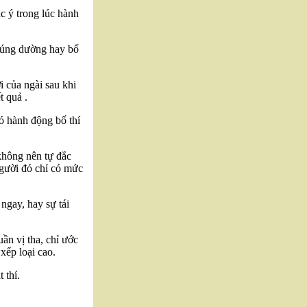
c ý trong lúc hành
ã cúng dường hay bố
 của ngài sau khi
t quả .
có hành động bố thí
không nên tự đắc
người đó chỉ có mức
ngay, hay sự tái
ần vị tha, chỉ ước
xếp loại cao.
 thí.