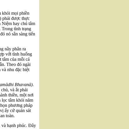
m khỏi mọi phiền
) phải được thực
nh Niệm hay chú tâm
 Trong tình trạng
 đó nó sẵn sàng tiến
ng nầy phân ra
hợp với tình huống
t tâm của mỗi cá
ẫn. Theo đó ngài
 và nhu đặc biệt
Samādhi Bhavanā)
.
ự chủ, và ắt phải
hành thiền, một nơi
nh lọc tâm khỏi năm
ờ chọn phương pháp
vị ấy cứ quán sát
an toàn.
ịnh và hạnh phúc. Đây