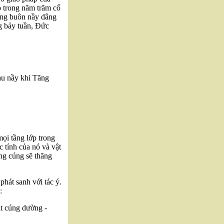
ọ trong năm trăm cổ
ơng buôn nầy dâng
g bảy tuần, Đức
au nầy khi Tăng
ọi tầng lớp trong
c tính của nó và vật
ng cúng sẽ thăng
phát sanh với tác ý.
:
vật cúng dường -