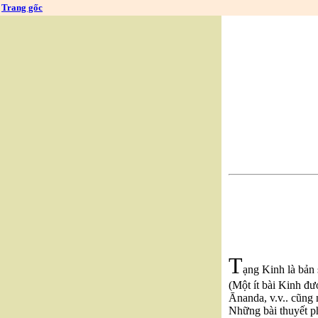
Trang gốc
T
ạng Kinh là bản
(Một ít bài Kinh đư
Ānanda, v.v.. cũng
Những bài thuyết ph