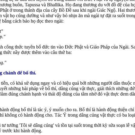
thương buôn, Tapussa và Bhallika. Họ đang thương du với đồ đệ của h
 Phật ở trong thánh địa của cây Bồ Đề sau khi ngài Giác Ngộ. Hai thư
 vật họ cúng dường và như vậy bỏ nhịn ăn mà ngài tự đặt ra suốt tron
 bằng cách bảo họ đọc theo ngài:
t"
p."
ành công thức tuyên bố đức tin vào Đức Phật và Giáo Pháp của Ngài. S
g thức nầy được thêm vào câu thứ ba:
ng."
g chánh để bố thí.
tiễn, có khả sử dụng ngay và có hiệu quả bởi những người dân thuộc m
uyết những bài pháp về bố thí, dâng cúng vật thực, giải thích những đứ
 làm đúng chánh hạnh và thái độ đúng của tâm nhờ đó vật thực đem dâ
ành động bố thí là tác ý, ý muốn cho ra. Bố thí là hành động thiện chỉ 
hì không có hành động cho. Tác Ý trong dâng cúng vật thực có ba loại
i tư tưởng 'Tôi sẽ dâng cúng' và tồn tại suốt trong thời kỳ sửa soạn lễ 
 ý trước khi hành động.