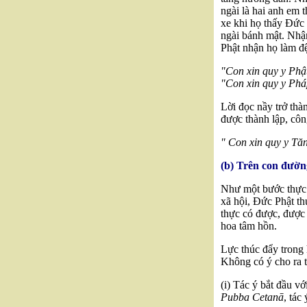
ngài là hai anh em 
xe khi họ thấy Đức
ngài bánh mật. Nhận
Phật nhận họ làm đệ
"Con xin quy y Phậ
"Con xin quy y Phá
Lời đọc nầy trở th
được thành lập, côn
" Con xin quy y Tă
(b) Trên con đườn
Như một bước thực 
xã hội, Đức Phật th
thực có được, được
hoa tâm hồn.
Lực thúc đẩy trong h
Không có ý cho ra t
(i) Tác ý bắt đầu vớ
Pubba Cetanā
, tác