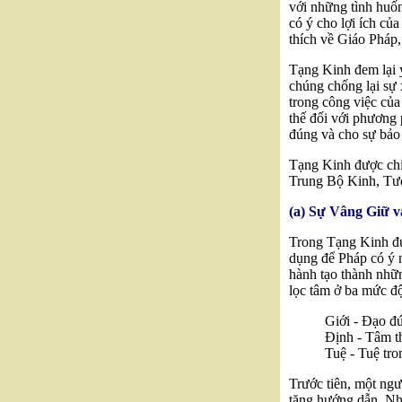
với những tình huố
có ý cho lợi ích củ
thích về Giáo Pháp, 
Tạng Kinh đem lại ý
chúng chống lại sự 
trong công việc của
thế đối với phương 
đúng và cho sự bảo
Tạng Kinh được chi
Trung Bộ Kinh, Tư
(a) Sự Vâng Giữ 
Trong Tạng Kinh đư
dụng để Pháp có ý n
hành tạo thành nhữ
lọc tâm ở ba mức đ
Giới - Đạo đ
Định - Tâm t
Tuệ - Tuệ tr
Trước tiên, một ngư
tăng hướng dẫn. Nhữ