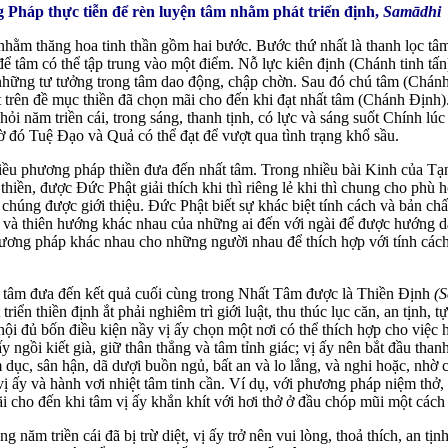
Pháp thực tiễn để rèn luyện tâm nhằm phát triển định,
Samādhi
nhằm thăng hoa tinh thần gồm hai bước. Bước thứ nhất là thanh lọc tâ
để tâm có thể tập trung vào một điểm. Nỗ lực kiên định (Chánh tinh tấn
i những tư tưởng trong tâm dao động, chập chờn. Sau đó chú tâm (Chá
 trên đề mục thiền đã chọn mãi cho đến khi đạt nhất tâm (Chánh Định).
hỏi năm triền cái, trong sáng, thanh tịnh, có lực và sáng suốt Chính lúc
ờ đó Tuệ Đạo và Quả có thể đạt để vượt qua tình trạng khổ sầu.
iều phương pháp thiền đưa đến nhất tâm. Trong nhiều bài Kinh của Tạ
hiền, được Đức Phật giải thích khi thì riêng lẻ khi thì chung cho phù 
chúng được giới thiệu. Đức Phật biết sự khác biệt tính cách và bản chấ
 và thiên hướng khác nhau của những ai đến với ngài để được hướng d
ương pháp khác nhau cho những người nhau để thích hợp với tính cách
 tâm đưa đến kết quả cuối cùng trong Nhất Tâm được là Thiền Định
(
riển thiền định ắt phải nghiêm trì giới luật, thu thúc lục căn, an tịnh, t
hội đủ bốn điều kiện nầy vị ấy chọn một nơi có thể thích hợp cho việc 
y ngồi kiết già, giữ thân thẳng và tâm tỉnh giác; vị ấy nên bắt đầu tha
ham dục, sân hận, dã dượi buồn ngủ, bất an và lo lắng, và nghi hoặc, nh
 vị ấy và hành vơi nhiệt tâm tinh cần. Ví dụ, với phương pháp niệm thở, 
ãi cho đến khi tâm vị ấy khắn khít với hơi thở ở đầu chóp mũi một cách 
ng năm triền cái đã bị trừ diệt, vị ấy trở nên vui lòng, thoả thích, an t