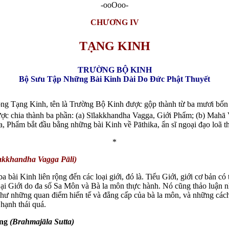
-ooOoo-
CHƯƠNG IV
TẠNG KINH
TRƯỜNG BỘ KINH
Bộ Sưu Tập Những Bài Kinh Dài Do Đức Phật Thuyết
rong Tạng Kinh, tên là Trường Bộ Kinh được gộp thành từ ba mươi bốn
ược chia thành ba phần: (a) Sīlakkhandha Vagga, Giới Phẩm; (b) Mahā
a, Phẩm bắt đầu bằng những bài Kinh về Pāthika, ẩn sĩ ngoại đạo loã t
*
akkhandha Vagga Pāli)
bài Kinh liên rộng đến các loại giới, đó là. Tiểu Giới, giới cơ bản có 
ại Giới do đa số Sa Môn và Bà la môn thực hành. Nó cũng thảo luận n
như những quan điểm hiến tế và đẳng cấp của bà la môn, và những các
hạnh thái quá.
õng
(Brahmajāla Sutta)