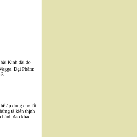
 bài Kinh dài do
 Vagga, Đại Phẩm;
hể.
thể áp dụng cho tất
hững tà kiến thịnh
h hành đạo khác