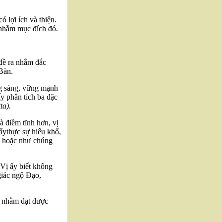
 lợi ích và thiện.
 nhằm mục đích đó.
đề ra nhằm đắc
Bàn.
ong sáng, vững mạnh
ấy phân tích ba đặc
ta).
à điềm tĩnh hơn, vị
ấythực sự hiểu khổ,
ậu hoặc như chúng
. Vị ấy biết không
giác ngộ Đạo,
c nhằm đạt được