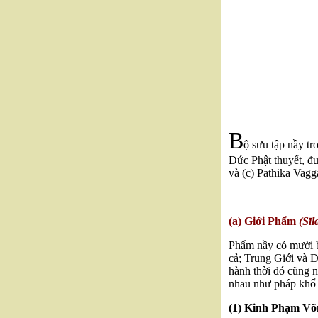
B
ộ sưu tập nầy t
Đức Phật thuyết, đ
và (c) Pāthika Vagg
(a) Giới Phẩm
(Sīl
Phẩm nầy có mười ba 
cả; Trung Giới và Đ
hành thời đó cũng 
nhau như pháp khổ 
(1) Kinh Phạm V