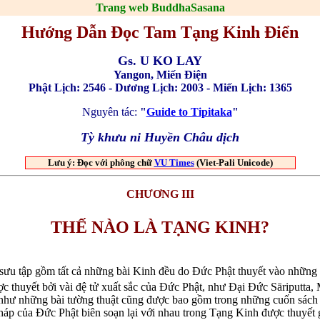
Trang web BuddhaSasana
Hướng Dẫn Đọc Tam Tạng Kinh Điển
Gs. U KO LAY
Yangon, Miến Điện
Phật Lịch: 2546 - Dương Lịch: 2003 - Miến Lịch: 1365
Nguyên tác:
"
Guide to Tipitaka
"
Tỳ khưu ni Huyền Châu dịch
Lưu ý: Ðọc với phông chữ
VU Times
(Viet-Pali Unicode)
CHƯƠNG III
THẾ NÀO LÀ TẠNG KINH?
 sưu tập gồm tất cả những bài Kinh đều do Đức Phật thuyết vào những 
ợc thuyết bởi vài đệ tử xuất sắc của Đức Phật, như Đại Đức Sāriputta
 như những bài tường thuật cũng được bao gồm trong những cuốn sách
áp của Đức Phật biên soạn lại với nhau trong Tạng Kinh được thuyết 