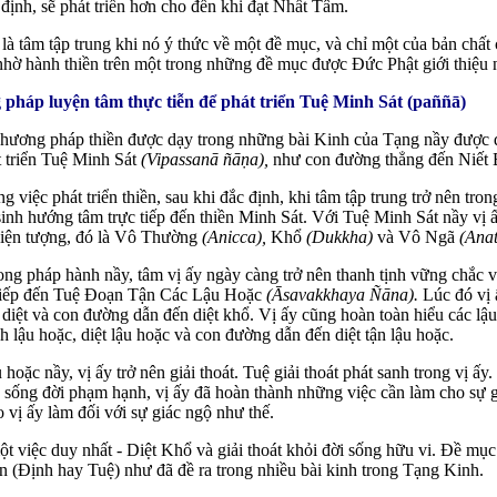
 định, sẽ phát triển hơn cho đến khi đạt Nhất Tâm.
 tâm tập trung khi nó ý thức về một đề mục, và chỉ một của bản chất có
nhờ hành thiền trên một trong những đề mục được Đức Phật giới thiệu
pháp luyện tâm thực tiễn để phát triển Tuệ Minh Sát (paññā)
ương pháp thiền được dạy trong những bài Kinh của Tạng nầy được 
 triển Tuệ Minh Sát
(Vipassanā ñāṇa),
như con đường thẳng đến Niết 
g việc phát triển thiền, sau khi đắc định, khi tâm tập trung trở nên tr
 sinh hướng tâm trực tiếp đến thiền Minh Sát. Với Tuệ Minh Sát nầy vị 
 hiện tượng, đó là Vô Thường
(Anicca),
Khổ
(Dukkha)
và Vô Ngã
(Anat
trong pháp hành nầy, tâm vị ấy ngày càng trở nên thanh tịnh vững chắc v
 tiếp đến Tuệ Đoạn Tận Các Lậu Hoặc
(Āsavakkhaya Ñāna).
Lúc đó vị 
diệt và con đường dẫn đến diệt khổ. Vị ấy cũng hoàn toàn hiểu các l
h lậu hoặc, diệt lậu hoặc và con đường dẫn đến diệt tận lậu hoặc.
 hoặc nầy, vị ấy trở nên giải thoát. Tuệ giải thoát phát sanh trong vị ấy
ã sống đời phạm hạnh, vị ấy đã hoàn thành những việc cần làm cho sự 
 vị ấy làm đối với sự giác ngộ như thế.
t việc duy nhất - Diệt Khổ và giải thoát khỏi đời sống hữu vi. Đề mụ
n (Định hay Tuệ) như đã đề ra trong nhiều bài kinh trong Tạng Kinh.