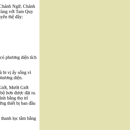
h Chánh Ngữ, Chánh
 Cùng với Tam Quy
uyên thệ đây:
có phương diện tích
 bi vị ấy sống vì
 phương diện.
Giới, Mười Giới
 bộ hơn được đặt ra.
ình bằng thọ trì
ng thiết bị ban đầu
- thanh lọc tâm bằng