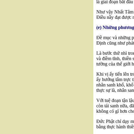
là giai đoạn bắt đầu
Như vậy Nhất Tâm là
Điều nầy đạt được 
(e) Những phương 
Đề mục và những ph
Định cũng như phát
Là bước thứ nhì tron
và điềm tĩnh, thiền
tường của thế giới
Khi vị ấy tiến lên 
ấy hướng tâm trực
nhân sanh khổ, khổ 
thực sự là, nhân san
Với tuệ đoạn tận lậu
còn tái sanh nữa, đ
không có gì hơn cho
Đức Phật chỉ dạy mộ
bằng thực hành thiề