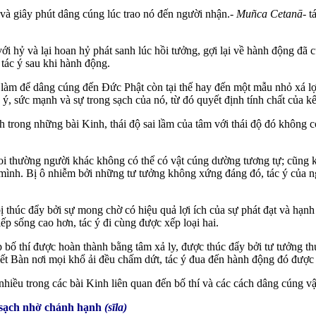
h và giây phút dâng cúng lúc trao nó đến người nhận.-
Muñca Cetanā-
tá
 với hỷ và lại hoan hỷ phát sanh lúc hồi tưởng, gợi lại về hành động đ
tác ý sau khi hành động.
làm để dâng cúng đến Đức Phật còn tại thế hay đến một mẫu nhỏ xá lợi
 ý, sức mạnh và sự trong sạch của nó, từ đó quyết định tính chất của kế
h trong những bài Kinh, thái độ sai lầm của tâm với thái độ đó không 
coi thường người khác không có thể có vật cúng dường tương tự; cũng 
 mình. Bị ô nhiễm bởi những tư tưởng không xứng đáng đó, tác ý của 
ị thúc đẩy bởi sự mong chờ có hiệu quả lợi ích của sự phát đạt và hạnh 
ếp sống cao hơn, tác ý đi cùng được xếp loại hai.
p bố thí được hoàn thành bằng tâm xả ly, được thúc đẩy bởi tư tưởng thu
t Bàn nơi mọi khổ ải đều chấm dứt, tác ý đua đến hành động đó được 
nhiều trong các bài Kinh liên quan đến bố thí và các cách dâng cúng vật
 sạch nhờ chánh hạnh
(sīla)