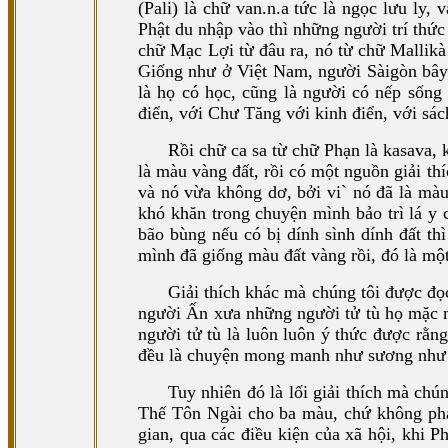
(Pali) là chữ van.n.a tức là ngọc lưu ly
Phật du nhập vào thì những người trí thứ
chữ Mạc Lợi từ đâu ra, nó từ chữ Mallikà
Giống như ở Việt Nam, người Sàigòn bây 
là họ có học, cũng là người có nếp sống
điển, với Chư Tăng với kinh điển, với sá
Rồi chữ ca sa từ chữ Phạn là kasava, 
là màu vàng đất, rồi có một nguồn giải th
và nó vừa không dơ, bởi vi` nó đã là màu
khó khăn trong chuyện mình bảo trì lá y
bão bùng nếu có bị dính sình dính đất th
mình đã giống màu đất vàng rồi, đó là một 
Giải thích khác mà chúng tôi được đọ
người Ấn xưa những người tử tù họ mặc m
người tử tù là luôn luôn ý thức được rằn
đều là chuyện mong manh như sương như 
Tuy nhiên đó là lối giải thích mà chún
Thế Tôn Ngài cho ba màu, chứ không phải
gian, qua các điều kiện của xã hội, khi 