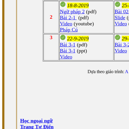
18-8-2019
25-
Ngữ pháp 2
(pdf)
Bài 02
2
Bài 2-1
(pdf)
Slide
(
Video
(youtube)
Video
Pháp Cú
3
22-9-2019
29-
Bài 3-1
(pdf)
Bài 3-
Bài 3-1
(ppt)
Video
Video
Dựa theo giáo trình:
A 
Học ngoại ngữ
Trang Tự Điển