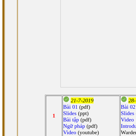
21-7-2019
28-
Bài 01
(pdf)
Bài 02
Slides
(ppt)
Slides
1
Bài tập
(pdf)
Video
Ngữ pháp
(pdf)
Introdu
Video
(youtube)
Warder