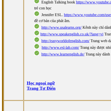
English Talking book
https://www.youtub
trẻ con học
Jennifer ESL.
https://www.youtube.com/use
đề cơ bản của phát âm.
http://www.usalearns.org/
Kênh này chỉ dàn
http://www.speakenglish.co.uk/?lang=vi
Tran
http://easyworldofenglish.com/
Trang web dạy
http://www.esl-lab.com/
Trang này được nhiều
http://www.learnenglish.de/
Trang này dành 
Học ngoại ngữ
Trang Tự Điển