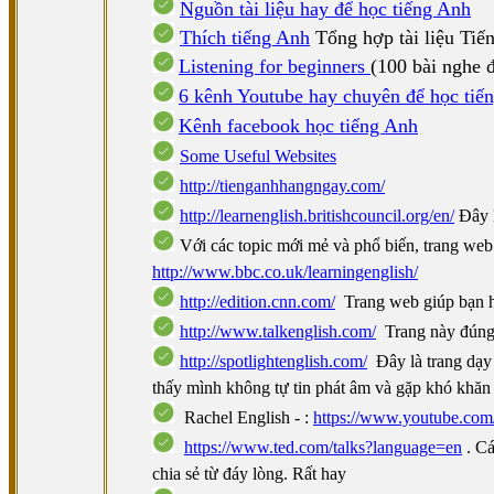
Nguồn tài liệu hay để học tiếng Anh
Thích tiếng Anh
Tổng hợp tài liệu Tiế
Listening for beginners
(100 bài nghe 
6 kênh Youtube hay chuyên để học tiế
Kênh facebook học tiếng Anh
Some Useful Websites
http://tienganhhangngay.com/
http://learnenglish.britishcouncil.org/en/
Đây l
Với các topic mới mẻ và phổ biến, trang web
http://www.bbc.co.uk/learningenglish/
http://edition.cnn.com/
Trang web giúp bạn họ
http://www.talkenglish.com/
Trang này đúng 
http://spotlightenglish.com/
Đây là trang dạy
thấy mình không tự tin phát âm và gặp khó khăn 
Rachel English - :
https://www.youtube.c
https://www.ted.com/talks?language=en
. Cá
chia sẻ từ đáy lòng. Rất hay