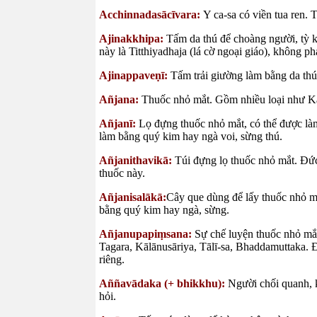
Acchinnadasācīvara:
Y ca-sa có viền tua ren.
Ajinakkhipa:
Tấm da thú để choàng người, tỳ 
này là Titthiyadhaja (lá cờ ngoại giáo), không p
Ajinappaveṇī:
Tấm trải giường làm bằng da th
Añjana:
Thuốc nhỏ mắt. Gồm nhiều loại như Kā
Añjanī:
Lọ đựng thuốc nhỏ mắt, có thể được là
làm bằng quý kim hay ngà voi, sừng thú.
Añjanithavikā:
Túi đựng lọ thuốc nhỏ mắt. Đức
thuốc này.
Añjanisalākā:
Cây que dùng để lấy thuốc nhỏ mắ
bằng quý kim hay ngà, sừng.
Añjanupapiṃsana:
Sự chế luyện thuốc nhỏ mắ
Tagara, Kālānusāriya, Tālī-sa, Bhaddamuttaka. 
riêng.
Aññavādaka (+ bhikkhu):
Người chối quanh, k
hỏi.