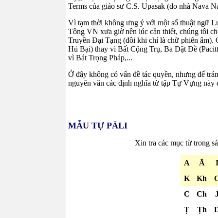
Terms của giáo sư C.S. Upasak (do nhà Nava N
Vì tạm thời không ưng ý với một số thuật ngữ 
Tông VN xưa giờ nên lúc cần thiết, chúng tôi c
Truyền Đại Tạng (đôi khi chỉ là chữ phiên âm). 
Hủ Bại) thay vì Bất Cộng Trụ, Ba Dật Đề (Pācit
vì Bát Trọng Pháp,...
Ở đây không có vấn đề tác quyền, nhưng để tránh
nguyên văn các định nghĩa từ tập Tự Vựng này c
MẪU TỰ PĀLI
Xin tra các mục từ trong sá
A
Ā
K
Kh
C
Ch
Ṭ
Ṭh