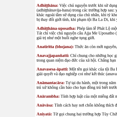
Adhiṭṭhāna:
Việc chú nguyện trước khi sử dụng
(adhiṭṭhānavija-hana) trong các trường hợp sau: 
khác ngoài tầm sử dụng của chủ nhân, khi tỷ kheo
bị thay đổi giới tính, khi phạm tội Ba La Di, khi
Adhiṭṭhāna-uposatha:
Phép làm lễ Phát Lộ một
Tát chỉ việc chú nguyện câu Ajja Me Uposatho (
giá trị như một buổi nghe tụng giới.
Anatiritta (bhojana):
Thức ăn còn mới nguyên, 
Anavajjapanñatti:
Chỉ chung cho những học giớ
trong quan niệm đạo đức của xã hội. Chẳng hạn 
Anavasesa-āpatti:
Một tên gọi khác của tội Ba
giải quyết và đạo nghiệp coi như kết thúc (anava
Anāmantacāra:
Tự tại du hành, một trong năm 
trú xứ không cần báo cho bạn đồng trú biết trước
Anārambha:
Tính hợp luật của một miếng đất m
Anāvāsa:
Tính cách hay nơi chốn không thích đ
Aniyatā:
Từ gọi chung hai trường hợp Tùy Chứn