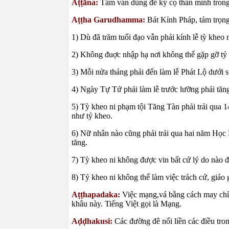
Aṭṭāna:
Tấm ván dùng để kỳ cọ thân mình tron
Aṭṭha Garudhamma:
Bát Kỉnh Pháp, tám trọng 
1) Dù đã trăm tuổi đạo vẫn phải kính lễ tỳ kheo 
2) Không đuợc nhập hạ nơi không thể gặp gỡ tỷ 
3) Mỗi nửa tháng phải đến làm lễ Phát Lộ dưới 
4) Ngày Tự Tứ phải làm lễ trước lưỡng phái tăn
5) Tỳ kheo ni phạm tội Tăng Tàn phải trải qua 1
như tỷ kheo.
6) Nữ nhân nào cũng phải trải qua hai năm Học 
tăng.
7) Tỳ kheo ni không được vin bất cứ lý do nào đ
8) Tỷ kheo ni không thể làm việc trách cứ, giáo 
Aṭṭhapadaka:
Việc mạng,vá bằng cách may chỉ
khâu này. Tiếng Việt gọi là Mạng.
Aḍḍhakusi:
Các đường đê nối liền các điều tron