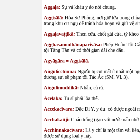
Aggaḷa:
Sự vá khâu y áo nói chung.
Aggisālā:
Hỏa Sự Phòng, nơi giữ lửa trong chù
trong khu cư ngụ để tránh hỏa hoạn và giữ vệ s
Aggaḷavaṭṭikā:
Then cửa, chốt gài cửa, tỳ khe
Agghasamodhānaparivāsa:
Phép Huân Tội Cấ
tội Tăng Tàn và có thời gian dài che dấu.
Agyāgāra = Aggisālā.
Aṅgulicchinna:
Người bị cụt mất ít nhất một n
đương sự, sẽ phạm tội Tác Ác (SM, Vl. 3).
Aṅgulimuddikā:
Nhẫn, cà rá.
Acelaka:
Tu sĩ phái lõa thể.
Accekacīvara:
Đặc Di Y, y dư, có được ngoài m
Acchakañji:
Cháo trắng (gạo với nước nấu nh
Acchinnakacīvara:
Lá y chỉ là một tấm vải li
được sử dụng loại y này.