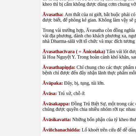
kheo thì bị cấm không được dùng cơm chung với
Āvasatha:
Am thất của ni giới, bắt buộc phải c
được biết, để phòng kẻ gian. Không làm vậy sẽ 
Trong vài trường hợp, Āvasatha còn đồng nghĩa 
vài địa phương, dành cho khách phương xa, ng
nhà Dharma-sālā với tổ chức và mục đích tương 
Āvasathacīvara ( = Ānicolaka)
Tấm vải lót đư
là Hoa Nguyệt Y. Trong hoàn cảnh khó khăn, sau
Āvasathapiṇḍa:
Chỉ chung cho các thực phẩm m
bệnh chỉ được đến đây nhận lãnh thực phẩm mỗi 
Āvāpaka:
Đãy, bị, tụng, túi lớn.
Āvāsa:
Trú xứ, chỗ ở.
Āvāsakappa:
Đồng Trú Biệt Sự, một trong các c
chúng được quyền chia nhiều nhóm rời rạc nhau 
Āvāsikavatta:
Những bổn phận của tỷ kheo thườ
Āviñchanachidda:
Lổ khoét trên cửa để dễ dà