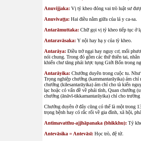
Anuvijjaka:
Vị tỷ kheo đóng vai trò luật sư đượ
Anuvivaṭṭa:
Hai điều nằm giữa của lá y ca-sa.
Antarāmuttaka:
Chữ gọi vị tỷ kheo tiếp tục ở 
Antaravāsaka:
Y nội hay hạ y của tỳ kheo.
Antarāya:
Điều trở ngại hay nguy cơ, mối phươn
nói chung. Trong đó gồm các thứ thiên tai, nhân
khiến chư tăng phải lược tụng Giới Bổn trong n
Antarāyika:
Chướng duyên trong cuộc tu. Như
Trọng nghiệp chướng (kammantarāyika) ám chỉ nă
chướng (kilesantarāyika) ám chỉ cho tà kiến ng
lạc hoặc có vấn đề về phái tính, Quan chướng (
chướng (ānāvī-tikkamantarāyika) chỉ cho trường 
Chướng duyên ở đây cũng có thể là một trong 13
trọng bệnh hay có rắc rối về gia đình, xã hội, ph
Antimavatthu-ajjhāpanaka (bhikkhu):
Tỷ kh
Antevāsika = Antevāsī:
Học trò, đệ tử.