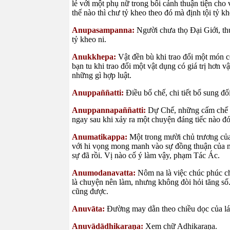
lẻ với một phụ nữ trong bối cảnh thuận tiện cho 
thế nào thì chư tỷ kheo theo đó mà định tội tỷ k
Anupasampanna:
Người chưa thọ Đại Giới, th
tỷ kheo ni.
Anukkhepa:
Vật đền bù khi trao đổi một món c
bạn tu khi trao đổi một vật dụng có giá trị hơn v
những gì hợp luật.
Anuppaññatti:
Điều bổ chế, chi tiết bổ sung đố
Anuppannapaññatti:
Dự Chế, những cấm chế k
ngay sau khi xảy ra một chuyện đáng tiếc nào đ
Anumatikappa:
Một trong mười chủ trương của
với hi vọng mong manh vào sự đồng thuận của nh
sự đã rồi. Vị nào cố ý làm vậy, phạm Tác Ác.
Anumodanavatta:
Nôm na là việc chúc phúc ch
là chuyện nên làm, nhưng không đòi hỏi tăng số.
cũng được.
Anuvāta:
Đường may dằn theo chiều dọc của lá
Anuvādādhikaraṇa:
Xem chữ Adhikaraṇa.