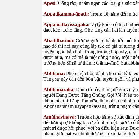
Apesi:
Cổng rào, nhằm ngăn các loại gia súc xâ
Appaṭikamma-āpatti:
Trọng tội nặng đến mức v
Appamattavissajjaka:
Vị tỷ kheo có trách nhiệ
dao, kéo,...cho tăng. Chư tăng cần hai lần tuyê
Abaddhasīmā:
Cương giới tự thành, tức một kh
nào đó thì nơi này cũng lập tức có giá trị tươn
tuyên ngôn hẳn hoi. Trong trường hợp này, dấu 
được nữa, mà có thể là một dòng nước, một ngôi
trường hợp Sīmā tự thành: Gāma-sīmā, Sattabb
Abbhāna:
Phép triệu hồi, dành cho một tỷ kheo
Tăng sự này cần đến bốn bận tuyên ngôn và phải
Abbhānāraha:
Danh từ này dùng để gọi vị tỷ k
người Đáng Được Tăng Chúng Gọi Về. Nếu trong
thêm một tội Tăng Tàn nữa, thì mọi sự coi như ph
Abbhānārahamūlāyapatikassanā, trùng phạm cấ
Amūḷhavinaya:
Trường hợp tăng sự xác định tìn
để đương sự không bị cư xử như một người cố tìn
mất trí được hồi phục, với ba điều kiện sau: Đươn
phạm giới luật và chính đương sự xin tăng thực h