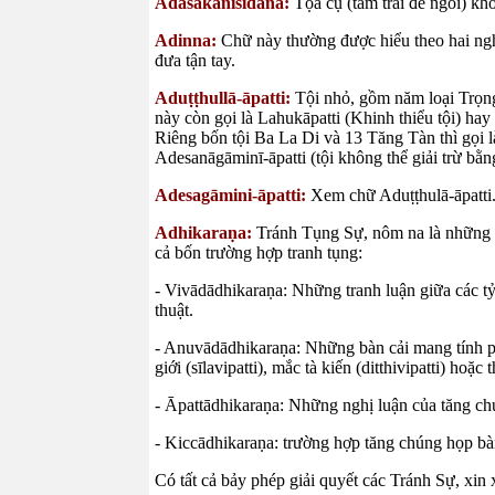
Adasakanisīdana:
Tọa cụ (tấm trải để ngồi) 
Adinna:
Chữ này thường được hiểu theo hai ng
đưa tận tay.
Aduṭṭhullā-āpatti:
Tội nhỏ, gồm năm loại Trọn
này còn gọi là Lahukāpatti (Khinh thiểu tội) hay 
Riêng bốn tội Ba La Di và 13 Tăng Tàn thì gọi là 
Adesanāgāminī-āpatti (tội không thể giải trừ bằ
Adesagāmini-āpatti:
Xem chữ Aduṭṭhulā-āpatti
Adhikaraṇa:
Tránh Tụng Sự, nôm na là những s
cả bốn trường hợp tranh tụng:
- Vivādādhikaraṇa: Những tranh luận giữa các tỷ
thuật.
- Anuvādādhikaraṇa: Những bàn cải mang tính ph
giới (sīlavipatti), mắc tà kiến (ditthivipatti) hoặc
- Āpattādhikaraṇa: Những nghị luận của tăng ch
- Kiccādhikaraṇa: trường hợp tăng chúng họp bàn
Có tất cả bảy phép giải quyết các Tránh Sự, xi