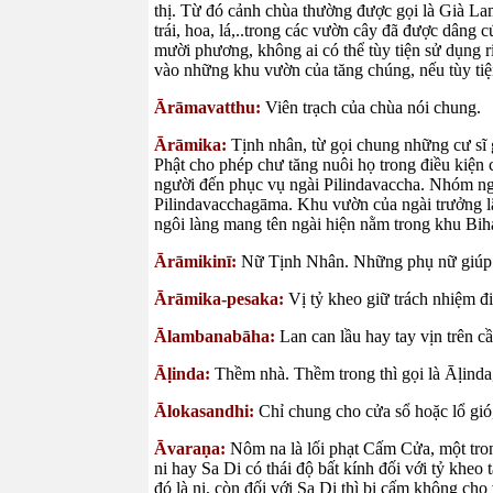
thị. Từ đó cảnh chùa thường được gọi là Già La
trái, hoa, lá,..trong các vườn cây đã được dân
mười phương, không ai có thể tùy tiện sử dụng 
vào những khu vườn của tăng chúng, nếu tùy tiệ
Ārāmavatthu:
Viên trạch của chùa nói chung.
Ārāmika:
Tịnh nhân, từ gọi chung những cư sĩ g
Phật cho phép chư tăng nuôi họ trong điều kiện
người đến phục vụ ngài Pilindavaccha. Nhóm ngư
Pilindavacchagāma. Khu vườn của ngài trưởng l
ngôi làng mang tên ngài hiện nằm trong khu Bih
Ārāmikinī:
Nữ Tịnh Nhân. Những phụ nữ giúp 
Ārāmika-pesaka:
Vị tỷ kheo giữ trách nhiệm 
Ālambanabāha:
Lan can lầu hay tay vịn trên c
Āḷinda:
Thềm nhà. Thềm trong thì gọi là Āḷinda
Ālokasandhi:
Chỉ chung cho cửa sổ hoặc lổ gió
Āvaraṇa:
Nôm na là lối phạt Cấm Cửa, một tr
ni hay Sa Di có thái độ bất kính đối với tỷ kheo
đó là ni, còn đối với Sa Di thì bị cấm không ch