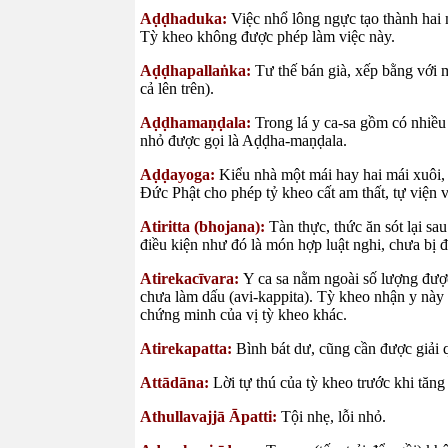
Aḍḍhaduka:
Việc nhổ lông ngực tạo thành hai
Tỳ kheo không được phép làm việc này.
Aḍḍhapallaṅka:
Tư thế bán già, xếp bằng với 
cả lên trên).
Aḍḍhamaṇḍala:
Trong lá y ca-sa gồm có nhiều 
nhỏ được gọi là Aḍḍha-maṇḍala.
Aḍḍayoga:
Kiểu nhà một mái hay hai mái xuôi,
Đức Phật cho phép tỷ kheo cất am thất, tự viện v
Atiritta (bhojana):
Tàn thực, thức ăn sót lại sa
điều kiện như đó là món hợp luật nghi, chưa bị đ
Atirekacīvara:
Y ca sa nằm ngoài số lượng được
chưa làm dấu (avi-kappita). Tỳ kheo nhận y này 
chứng minh của vị tỳ kheo khác.
Atirekapatta:
Bình bát dư, cũng cần được giải 
Attādāna:
Lời tự thú của tỳ kheo trước khi tăn
Athullavajjā Āpatti:
Tội nhẹ, lỗi nhỏ.