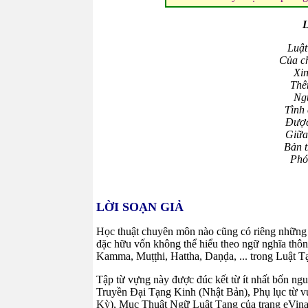
Luật
Của c
Xin
Thêm
Ngư
Tình
Được
Giữa
Bản t
Phó
LỜI SOẠN GIẢ
Học thuật chuyên môn nào cũng có riêng những 
đặc hữu vốn không thể hiểu theo ngữ nghĩa thôn
Kamma, Muṭṭhi, Hattha, Daṇḍa, ... trong Luật Tạ
Tập từ vựng này được đúc kết từ ít nhất bốn ng
Truyền Đại Tạng Kinh (Nhật Bản), Phụ lục từ 
Kỳ), Mục Thuật Ngữ Luật Tạng của trang eVinaya