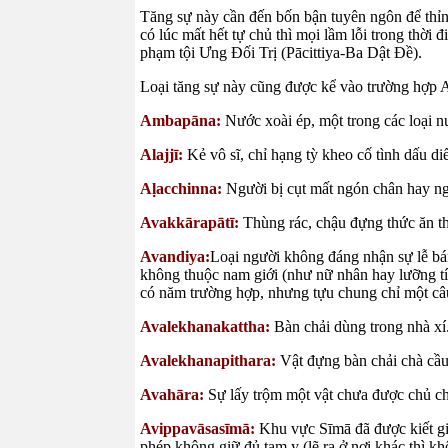
Tăng sự này cần đến bốn bận tuyên ngôn để thỉn
có lúc mất hết tự chủ thì mọi lầm lỗi trong thời 
phạm tội Ưng Đối Trị (Pācittiya-Ba Dật Đề).
Loại tăng sự này cũng được kể vào trường hợp
Ambapāna:
Nước xoài ép, một trong các loại 
Alajjī:
Kẻ vô sĩ, chỉ hạng tỳ kheo cố tình dấu di
Aḷacchinna:
Người bị cụt mất ngón chân hay ng
Avakkārapātī:
Thùng rác, chậu đựng thức ăn t
Avandiya:
Loại người không đáng nhận sự lễ bái.
không thuộc nam giới (như nữ nhân hay lưỡng tín
có năm trường hợp, nhưng tựu chung chỉ một câu
Avalekhanakattha:
Bàn chải dùng trong nhà xí
Avalekhanapithara:
Vật đựng bàn chải chà cầ
Avahāra:
Sự lấy trộm một vật chưa được chủ c
Avippavāsasīmā:
Khu vực Sīmā đã được kiết gi
phép không giữ đủ tam y (lẽ ra ở nơi khác thì k