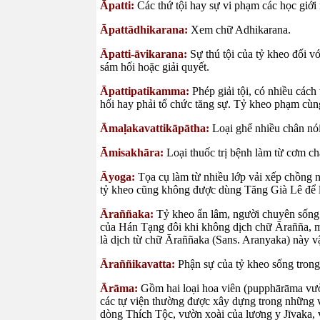
Āpatti:
Các thứ tội hay sự vi phạm các học giới 
Āpattādhikarana:
Xem chữ Adhikarana.
Āpatti-āvikarana:
Sự thú tội của tỷ kheo đối v
sám hối hoặc giải quyết.
Āpattipatikamma:
Phép giải tội, có nhiều các
hối hay phải tổ chức tăng sự. Tỷ kheo phạm cùn
Āmaḷakavattikāpātha:
Loại ghế nhiều chân nó
Āmisakhāra:
Loại thuốc trị bệnh làm từ cơm c
Āyoga:
Tọa cụ làm từ nhiều lớp vải xếp chồng 
tỷ kheo cũng không được dùng Tăng Già Lê để l
Āraññaka:
Tỷ kheo ẩn lâm, người chuyên sống ở
của Hán Tạng đôi khi không dịch chữ Ārañña, 
là dịch từ chữ Āraññaka (Sans. Aranyaka) này v
Āraññikavatta:
Phận sự của tỷ kheo sống tron
Ārāma:
Gồm hai loại hoa viên (pupphārāma vườn 
các tự viện thường được xây dựng trong những
dòng Thích Tộc, vườn xoài của lương y Jīvaka, v