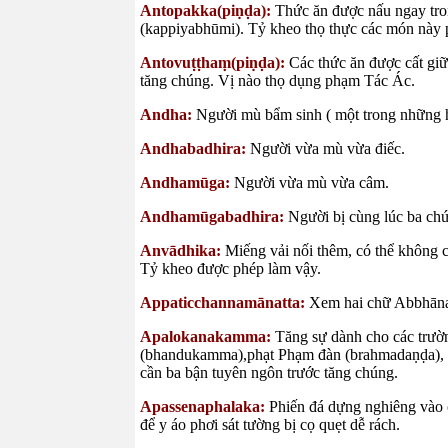
Antopakka(piṇḍa):
Thức ăn được nấu ngay tron
(kappiyabhūmi). Tỷ kheo thọ thực các món này
Antovuṭṭhaṃ(piṇḍa):
Các thức ăn được cất giữ
tăng chúng. Vị nào thọ dụng phạm Tác Ác.
Andha:
Người mù bẩm sinh ( một trong những h
Andhabadhira:
Người vừa mù vừa điếc.
Andhamūga:
Người vừa mù vừa câm.
Andhamūgabadhira:
Người bị cùng lúc ba ch
Anvādhika:
Miếng vải nối thêm, có thể không c
Tỷ kheo được phép làm vậy.
Appaticchannamānatta:
Xem hai chữ Abbhāna
Apalokanakamma:
Tăng sự dành cho các trường
(bhandukamma),phạt Phạm đàn (brahmadaṇḍa), h
cần ba bận tuyên ngôn trước tăng chúng.
Apassenaphalaka:
Phiến đá dựng nghiêng vào 
để y áo phơi sát tường bị cọ quẹt dễ rách.