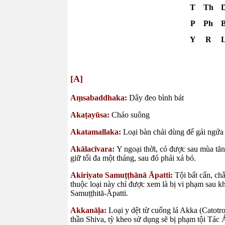
T
Th
P
Ph
Y
R
[A]
Aṃsabaddhaka:
Dây đeo bình bát
Akaṭayūsa:
Cháo suông
Akatamallaka:
Loại bàn chải dùng để gải ngứa 
Akālacīvara:
Y ngoại thời, có được sau mùa tăn
giữ tối đa một tháng, sau đó phải xả bỏ.
Akiriyato Samuṭṭhānā Āpatti:
Tội bất cẩn, ch
thuộc loại này chỉ được xem là bị vi phạm sau kh
Samuṭṭhitā-Āpatti.
Akkanāḷa:
Loại y dệt từ cuống lá Akka (Catotr
thần Shiva, tỳ kheo sử dụng sẽ bị phạm tội Tác