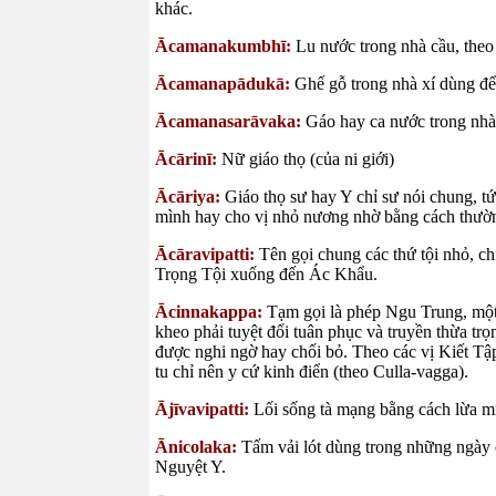
khác.
Ācamanakumbhī:
Lu nước trong nhà cầu, the
Ācamanapādukā:
Ghế gỗ trong nhà xí dùng để 
Ācamanasarāvaka:
Gáo hay ca nước trong nhà
Ācārinī:
Nữ giáo thọ (của ni giới)
Ācāriya:
Giáo thọ sư hay Y chỉ sư nói chung, t
mình hay cho vị nhỏ nương nhờ bằng cách thườ
Ācāravipatti:
Tên gọi chung các thứ tội nhỏ, c
Trọng Tội xuống đến Ác Khẩu.
Ācinnakappa:
Tạm gọi là phép Ngu Trung, một
kheo phải tuyệt đối tuân phục và truyền thừa tr
được nghi ngờ hay chối bỏ. Theo các vị Kiết Tập 
tu chỉ nên y cứ kinh điển (theo Culla-vagga).
Ājīvavipatti:
Lối sống tà mạng bằng cách lừa mị
Ānicolaka:
Tấm vải lót dùng trong những ngày
Nguyệt Y.