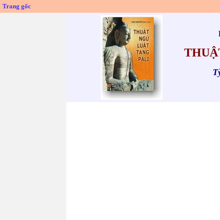
Trang gốc
THUẬ
T