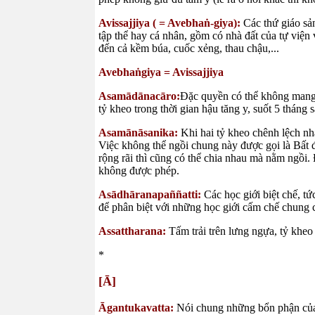
Avissajjiya ( = Avebhaṅ-giya):
Các thứ giáo sả
tập thể hay cá nhân, gồm có nhà đất của tự viện
đến cả kềm búa, cuốc xẻng, thau chậu,...
Avebhaṅgiya = Avissajjiya
Asamādānacāro:
Đặc quyền có thể không mang đ
tỷ kheo trong thời gian hậu tăng y, suốt 5 thán
Asamānāsanika:
Khi hai tỷ kheo chênh lệch nh
Việc không thể ngồi chung này được gọi là Bất 
rộng rãi thì cũng có thể chia nhau mà nằm ngồi. 
không được phép.
Asādhāranapaññatti:
Các học giới biệt chế, tứ
để phân biệt với những học giới cấm chế chung 
Assattharana:
Tấm trải trên lưng ngựa, tỷ khe
*
[Ā]
Āgantukavatta:
Nói chung những bổn phận của 