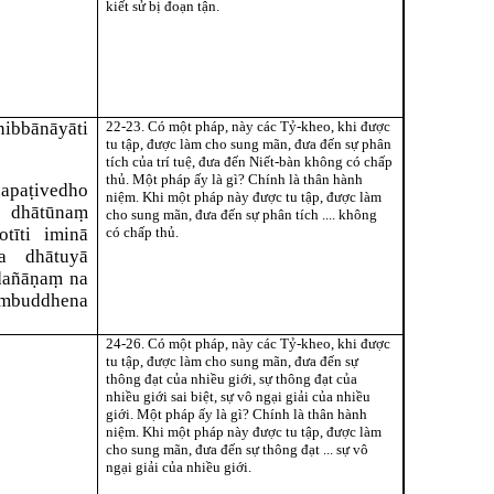
kiết sử bị đoạn tận.
nibbānāyā
ti
22-23. Có một pháp, này các Tỷ-kheo, khi được
tu tập, được làm cho sung mãn, đưa đến sự phân
tích của trí tuệ, đưa đến Niết-bàn không có chấp
thủ. Một pháp ấy là gì? Chính là thân hành
apaṭivedho
niệm. Khi một pháp này được tu tập, được làm
 dhātūnaṃ
cho sung mãn, đưa đến sự phân tích .... không
otī
ti iminā
có chấp thủ.
a dhātuyā
dañāṇaṃ na
mbuddhena
24-26. Có một pháp, này các Tỷ-kheo, khi được
tu tập, được làm cho sung mãn, đưa đến sự
thông đạt của nhiều giới, sự thông đạt của
nhiều giới sai biệt, sự vô ngại giải của nhiều
giới. Một pháp ấy là gì? Chính là thân hành
niệm. Khi một pháp này được tu tập, được làm
cho sung mãn, đưa đến sự thông đạt ... sự vô
ngại giải của nhiều giới.