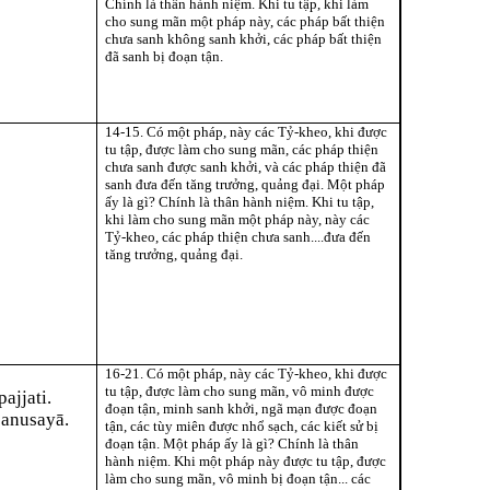
Chính là thân hành niệm. Khi tu tập, khi làm
cho sung mãn một pháp này, các pháp bất thiện
chưa sanh không sanh khởi, các pháp bất thiện
đã sanh bị đoạn tận.
14-15. Có một pháp, này các Tỷ-kheo, khi được
tu tập, được làm cho sung mãn, các pháp thiện
chưa sanh được sanh khởi, và các pháp thiện đã
sanh đưa đến tăng trưởng, quảng đại. Một pháp
ấy là gì? Chính là thân hành niệm. Khi tu tập,
khi làm cho sung mãn một pháp này, này các
Tỷ-kheo, các pháp thiện chưa sanh....đưa đến
tăng trưởng, quảng đại.
16-21. Có một pháp, này các Tỷ-kheo, khi được
tu tập, được làm cho sung mãn, vô minh được
ajjati.
đoạn tận, minh sanh khởi, ngã mạn được đoạn
a anusayā.
tận, các tùy miên được nhổ sạch, các kiết sử bị
đoạn tận. Một pháp ấy là gì? Chính là thân
hành niệm. Khi một pháp này được tu tập, được
làm cho sung mãn, vô minh bị đoạn tận... các