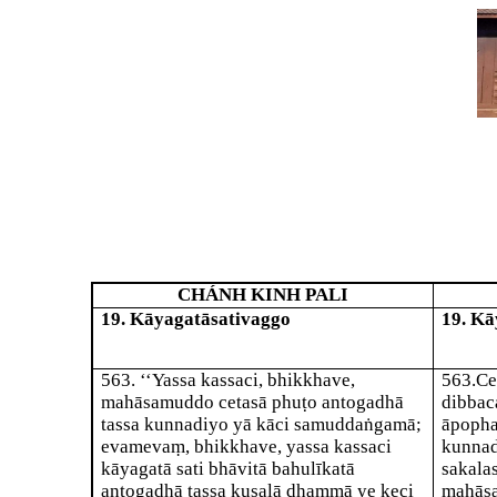
CHÁNH KINH PALI
19. Kāyagatāsativaggo
19. Kā
563
. ‘‘Yassa kassaci, bhikkhave,
563
.
Ce
mahāsamuddo cetasā phuṭo antogadhā
dibbac
tassa kunnadiyo yā kāci samuddaṅgamā;
āpopha
evamevaṃ, bhikkhave, yassa kassaci
kunnad
kāyagatā sati bhāvitā bahulīkatā
sakala
antogadhā tassa kusalā dhammā ye keci
mahāsa