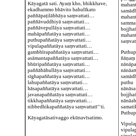
Kāyagatā sati. Ayaṃ kho, bhikkhave,
maha
ekadhammo bhāvito bahulīkato
samādh
paññāpaṭilābhāya saṃvattati…
mahant
paññāvuddhiyā saṃvattati…
sammap
paññāvepullāya saṃvattati…
bojjha
mahāpaññatāya saṃvattati…
mahant
puthupaññatāya saṃvattati…
saṃvat
vipulapaññatāya saṃvattati…
gambhīrapaññatāya saṃvattati…
Puthup
asāmantapaññatāya saṃvattati…
ñāṇaṃ 
bhūripaññatāya saṃvattati…
nānāp
paññābāhullāya saṃvattati…
nānāat
sīghapaññatāya saṃvattati…
samādh
lahupaññatāya saṃvattati…
puthu
hāsapaññatāya saṃvattati…
nānās
javanapaññatāya saṃvattati…
bojjh
tikkhapaññatāya saṃvattati…
nānāab
nibbedhikapaññatāya saṃvattatī’’ti.
samat
Puthup
Kāyagatāsativaggo ekūnavīsatimo.
Vipula
vipula
vipula