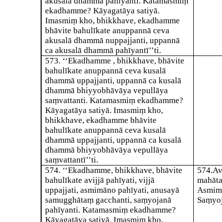
akusalā dhammā pahīyanti. Katamasmiṃ
ekadhamme? Kāyagatāya satiyā.
Imasmiṃ kho, bhikkhave, ekadhamme
bhāvite bahulīkate anuppannā ceva
akusalā dhammā nuppajjanti, uppannā
ca akusalā dhammā pahīyantī’’ti.
573
. ‘‘Ekadhamme , bhikkhave, bhāvite
bahulīkate anuppannā ceva kusalā
dhammā uppajjanti, uppannā ca kusalā
dhammā bhiyyobhāvāya vepullāya
saṃvattanti. Katamasmiṃ ekadhamme?
Kāyagatāya satiyā. Imasmiṃ kho,
bhikkhave, ekadhamme bhāvite
bahulīkate anuppannā ceva kusalā
dhammā uppajjanti, uppannā ca kusalā
dhammā bhiyyobhāvāya vepullāya
saṃvattantī’’ti.
574
. ‘‘Ekadhamme, bhikkhave, bhāvite
574
.
Av
bahulīkate avijjā pahīyati, vijjā
mahāta
uppajjati, asmimāno pahīyati, anusayā
Asmimā
samugghātaṃ gacchanti, saṃyojanā
Saṃyoj
pahīyanti. Katamasmiṃ ekadhamme?
Kāyagatāya satiyā. Imasmiṃ kho,