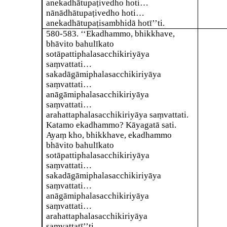
anekadhātupaṭivedho hoti…
nānādhātupaṭivedho hoti…
anekadhātupaṭisambhidā hotī’’ti.
580-583
. ‘‘Ekadhammo, bhikkhave,
bhāvito bahulīkato
sotāpattiphalasacchikiriyāya
saṃvattati…
sakadāgāmiphalasacchikiriyāya
saṃvattati…
anāgāmiphalasacchikiriyāya
saṃvattati…
arahattaphalasacchikiriyāya saṃvattati.
Katamo ekadhammo? Kāyagatā sati.
Ayaṃ kho, bhikkhave, ekadhammo
bhāvito bahulīkato
sotāpattiphalasacchikiriyāya
saṃvattati…
sakadāgāmiphalasacchikiriyāya
saṃvattati…
anāgāmiphalasacchikiriyāya
saṃvattati…
arahattaphalasacchikiriyāya
saṃvattatī’’ti.