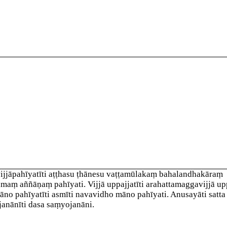
ijjā
pahīyatī
ti aṭṭhasu ṭhānesu vaṭṭamūlakaṃ bahalandhakāraṃ
maṃ aññāṇaṃ pahīyati.
Vijjā uppajjatī
ti arahattamaggavijjā upp
no pahīyatī
ti asmīti navavidho māno pahīyati.
Anusayā
ti satt
anānī
ti dasa saṃyojanāni.