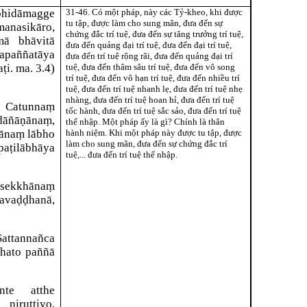
idāmagge
31-46. Có một pháp, này các Tỷ-kheo, khi được
tu tập, được làm cho sung mãn, đưa đến sự
asikāro,
chứng đắc trí tuệ, đưa đến sự tăng trưởng trí tuệ,
mā bhāvitā
đưa đến quảng đại trí tuệ, đưa đến đại trí tuệ,
paññatāya
đưa đến trí tuệ rộng rãi, đưa đến quảng đại trí
ṭi. ma. 3.4)
tuệ, đưa đến thâm sâu trí tuệ, đưa đến vô song
trí tuệ, đưa đến vô hạn trí tuệ, đưa đến nhiều trí
tuệ, đưa đến trí tuệ nhanh lẹ, đưa đến trí tuệ nhẹ
nhàng, đưa đến trí tuệ hoan hỉ, đưa đến trí tuệ
 Catunnaṃ
tốc hành, đưa đến trí tuệ sắc sảo, đưa đến trí tuệ
dāñāṇānaṃ,
thể nhập. Một pháp ấy là gì? Chính là thân
ṇānaṃ lābho
hành niệm. Khi một pháp này được tu tập, được
làm cho sung mãn, đưa đến sự chứng đắc trí
paṭilābhāya
tuệ,... đưa đến trí tuệ thể nhập.
 sekkhānaṃ
tavaḍḍhanā,
ttannañca
ahato paññā
nte atthe
iruttiyo,