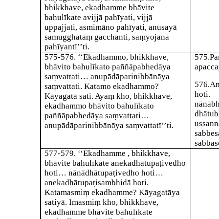
bhikkhave, ekadhamme bhāvite
bahulīkate avijjā pahīyati, vijjā
uppajjati, asmimāno pahīyati, anusayā
samugghātaṃ gacchanti, saṃyojanā
pahīyantī’’ti.
575-576
. ‘‘Ekadhammo, bhikkhave,
575
.
Pa
bhāvito bahulīkato paññāpabhedāya
apacca
saṃvattati… anupādāparinibbānāya
576
.
An
saṃvattati. Katamo ekadhammo?
hoti
Kāyagatā sati. Ayaṃ kho, bhikkhave,
nānāb
ekadhammo bhāvito bahulīkato
dhātu
paññāpabhedāya saṃvattati…
ussann
anupādāparinibbānāya saṃvattatī’’ti.
sabbe
sabbas
577-579
. ‘‘Ekadhamme , bhikkhave,
bhāvite bahulīkate anekadhātupaṭivedho
hoti… nānādhātupaṭivedho hoti…
anekadhātupaṭisambhidā hoti.
Katamasmiṃ ekadhamme? Kāyagatāya
satiyā. Imasmiṃ kho, bhikkhave,
ekadhamme bhāvite bahulīkate