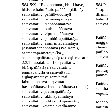
584-599
. ‘‘Ekadhammo , bhikkhave,
584
.
Pa
bhāvito bahulīkato paññāpaṭilābhāya
‘‘sa
saṃvattati… paññāvuddhiyā
dhamm
saṃvattati… paññāvepullāya
bahul
saṃvattati… mahāpaññatāya
saṃvatt
saṃvattati… puthupaññatāya
–
saṃvattati… vipulapaññatāya
Paññāp
saṃvattati… gambhīrapaññatāya
magga
saṃvattati… asāmantapaññatāya
channa
[asamatthapaññatāya (syā. kaṃ.),
paṭilā
asamattapaññatāya (ka.),
saṃvat
asamantapaññatāya (ṭīkā) paṭi. ma. aṭṭha.
2.3.1 passitabbaṃ]
saṃvattati…
Paññā
bhūripaññatāya saṃvattati…
puthuj
paññābāhullāya saṃvattati…
paññāv
sīghapaññatāya saṃvattati…
lahupaññatāya saṃvattati…
Paññāv
hāsapaññatāya
[hāsupaññatāya (sī. pī.)]
sekkhā
saṃvattati… javanapaññatāya
vepull
saṃvattati… tikkhapaññatāya
saṃvattati… nibbedhikapaññatāya
Mahāp
saṃvattati. Katamo ekadhammo?
parig