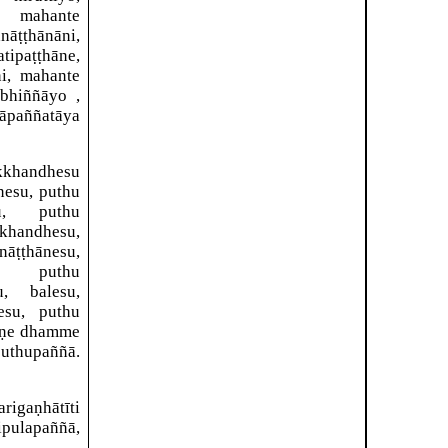
 mahante
āṭṭhānāni,
ipaṭṭhāne,
i, mahante
hābhiññāyo
,
āpaññatāya
kkhandhesu
nesu, puthu
su, puthu
khandhesu,
nāṭṭhānesu,
su, puthu
u, balesu,
esu, puthu
raṇe dhamme
thupaññā.
arigaṇhātīti
pulapaññā,