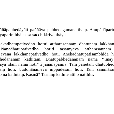
ññāpabhedāyā
ti paññāya pabhedagamanatthaṃ.
Anupādāpari
yaparinibbānassa sacchikiriyatthāya.
ekadhātupaṭivedho hotī
ti aṭṭhārasannaṃ dhātūnaṃ lakkhaṇ
.
Nānādhātupaṭivedho hotī
ti tāsaṃyeva aṭṭhārasannaṃ
hāvena lakkhaṇapaṭivedho hoti.
Anekadhātupaṭisambhidā h
bhedañāṇaṃ kathitaṃ. Dhātupabhedañāṇaṃ nāma ‘‘imāy
āya idaṃ nāma hotī’’ti jānanapaññā. Taṃ panetaṃ dhātubhe
saṃ hoti, buddhānameva nippadesaṃ hoti. Taṃ sammāsa
o na kathitaṃ. Kasmā? Tasmiṃ kathite attho natthīti.