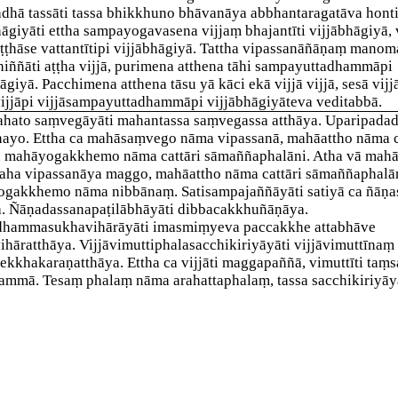
dhā tassā
ti tassa bhikkhuno bhāvanāya abbhantaragatāva honti
hāgiyā
ti ettha sampayogavasena vijjaṃ bhajantīti vijjābhāgiyā,
oṭṭhāse vattantītipi vijjābhāgiyā. Tattha vipassanāñāṇaṃ mano
hiññāti aṭṭha vijjā, purimena atthena tāhi sampayuttadhammāpi
āgiyā. Pacchimena atthena tāsu yā kāci ekā vijjā vijjā, sesā vij
ijjāpi vijjāsampayuttadhammāpi vijjābhāgiyāteva veditabbā.
hato saṃvegāyā
ti mahantassa saṃvegassa atthāya. Uparipada
nayo. Ettha ca mahāsaṃvego nāma vipassanā, mahāattho nāma c
 mahāyogakkhemo nāma cattāri sāmaññaphalāni. Atha vā mah
aha vipassanāya maggo, mahāattho nāma cattāri sāmaññaphalān
ogakkhemo nāma nibbānaṃ.
Satisampajaññāyā
ti satiyā ca ñāṇa
a.
Ñāṇadassanapaṭilābhāyā
ti dibbacakkhuñāṇāya.
dhammasukhavihārāyā
ti imasmiṃyeva paccakkhe attabhāve
ihāratthāya.
Vijjāvimuttiphalasacchikiriyāyā
ti vijjāvimuttīnaṃ
ekkhakaraṇatthāya. Ettha ca vijjāti maggapaññā, vimuttīti taṃ
ammā. Tesaṃ phalaṃ nāma arahattaphalaṃ, tassa sacchikiriyāyā