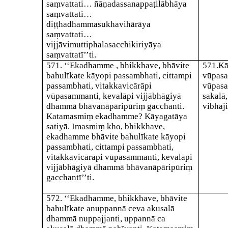
saṃvattati… ñāṇadassanappaṭilābhāya
saṃvattati…
diṭṭhadhammasukhavihārāya
saṃvattati…
vijjāvimuttiphalasacchikiriyāya
saṃvattatī’’ti.
571
. ‘‘Ekadhamme , bhikkhave, bhāvite
571
.
Kā
bahulīkate kāyopi passambhati, cittampi
vūpasa
passambhati, vitakkavicārāpi
vūpasa
vūpasammanti, kevalāpi vijjābhāgiyā
sakalā,
dhammā bhāvanāpāripūriṃ gacchanti.
vibhaji
Katamasmiṃ ekadhamme? Kāyagatāya
satiyā. Imasmiṃ kho, bhikkhave,
ekadhamme bhāvite bahulīkate kāyopi
passambhati, cittampi passambhati,
vitakkavicārāpi vūpasammanti, kevalāpi
vijjābhāgiyā dhammā bhāvanāpāripūriṃ
gacchantī’’ti.
572
. ‘‘Ekadhamme, bhikkhave, bhāvite
bahulīkate anuppannā ceva akusalā
dhammā nuppajjanti, uppannā ca