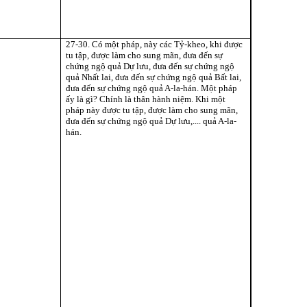
27-30. Có một pháp, này các Tỷ-kheo, khi được
tu tập, được làm cho sung mãn, đưa đến sự
chứng ngộ quả Dự lưu, đưa đến sự chứng ngộ
quả Nhất lai, đưa đến sự chứng ngộ quả Bất lai,
đưa đến sự chứng ngộ quả A-la-hán. Một pháp
ấy là gì? Chính là thân hành niệm. Khi một
pháp này được tu tập, được làm cho sung mãn,
đưa đến sự chứng ngộ quả Dự lưu,.... quả A-la-
hán.