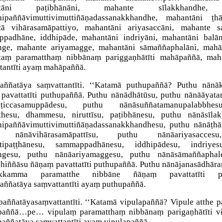
ntāni paṭibhānāni, mahante sīlakkhandhe,
ipaññāvimuttivimuttiñāṇadassanakkhandhe, mahantāni ṭhān
ā vihārasamāpattiyo, mahantāni ariyasaccāni, mahante sat
padhāne, iddhipāde, mahantāni indriyāni, mahantāni balān
ṅge, mahante ariyamagge, mahantāni sāmaññaphalāni, ma
aṃ paramatthaṃ nibbānaṃ pariggaṇhātīti mahāpaññā, mah
tantīti ayaṃ mahāpaññā.
aññatāya saṃvattantī
ti. ‘‘Katamā puthupaññā? Puthu nānā
pavattatīti puthupaññā. Puthu nānādhātūsu, puthu nānāāyata
aṭiccasamuppādesu, puthu nānāsuññatamanupalabbhe
thesu, dhammesu, niruttīsu, paṭibhānesu, puthu nānāsīlak
ipaññāvimuttivimuttiñāṇadassanakkhandhesu, puthu nānāṭhā
 nānāvihārasamāpattīsu, puthu nānāariyasacce
atipaṭṭhānesu, sammappadhānesu, iddhipādesu, indriyes
aṅgesu, puthu nānāariyamaggesu, puthu nānāsāmaññaphal
hiññāsu ñāṇaṃ pavattatīti puthupaññā. Puthu nānājanasādhā
ikkamma paramatthe nibbāne ñāṇaṃ pavattatīti pu
aññatāya saṃvattantīti ayaṃ puthupaññā.
paññatāya
saṃvattantī
ti. ‘‘Katamā vipulapaññā? Vipule atthe p
paññā…pe… vipulaṃ paramatthaṃ nibbānaṃ parigaṇhātīti vi
paññatāya saṃvattantīti ayaṃ vipulapaññā.