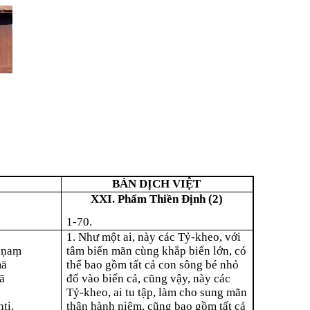
BẢN DỊCH VIỆT
XXI. Phẩm Thiền Ðịnh (2)
1-70.
1. Như một ai, này các Tỷ-kheo, với
aṇaṃ
tâm biến mãn cùng khắp biển lớn, có
mā
thể bao gồm tất cả con sông bé nhỏ
ā
đổ vào biển cả, cũng vậy, này các
Tỷ-kheo, ai tu tập, làm cho sung mãn
ti.
thân hành niệm, cũng bao gồm tất cả