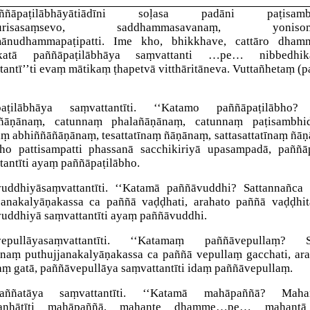
ññāpaṭilābhāyā
tiādīni soḷasa padāni paṭisambh
ppurisasaṃsevo, saddhammasavanaṃ, yonisoman
ānudhammapaṭipatti. Ime kho, bhikkhave, cattāro dham
īkatā paññāpaṭilābhāya saṃvattanti
…pe… nibbedhika
antī’’ti evaṃ mātikaṃ ṭhapetvā vitthāritāneva. Vuttañhetaṃ (pa
aṭilābhāya saṃvattantī
ti. ‘‘Katamo paññāpaṭilābho?
ñāṇānaṃ, catunnaṃ phalañāṇānaṃ, catunnaṃ paṭisambhi
ṃ abhiññāñāṇānaṃ, tesattatīnaṃ ñāṇānaṃ, sattasattatīnaṃ ñā
bho pattisampatti phassanā sacchikiriyā upasampadā, paññā
tantīti ayaṃ paññāpaṭilābho.
vuddhiyā
saṃvattantī
ti. ‘‘Katamā paññāvuddhi? Sattannañca
janakalyāṇakassa ca paññā vaḍḍhati, arahato paññā vaḍḍhi
uddhiyā saṃvattantīti ayaṃ paññāvuddhi.
epullāya
saṃvattantī
ti. ‘‘Katamaṃ paññāvepullaṃ? Sa
naṃ puthujjanakalyāṇakassa ca paññā vepullaṃ gacchati, ar
aṃ gatā, paññāvepullāya saṃvattantīti idaṃ paññāvepullaṃ.
aññatāya saṃvattantī
ti. ‘‘Katamā mahāpaññā? Maha
gaṇhātīti mahāpaññā, mahante dhamme…pe… mahantā n