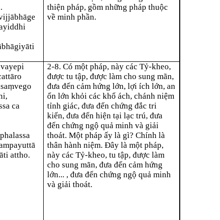
.
thiện pháp, gồm những pháp thuộc
 vijjābhāge
về minh phần.
mayiddhi
jābhāgiyāti
dvayepi
2-8. Có một pháp, này các Tỷ-kheo,
attāro
được tu tập, được làm cho sung mãn,
āsaṃvego
đưa đến cảm hứng lớn, lợi ích lớn, an
i,
ổn lớn khỏi các khổ ách, chánh niệm
ssa ca
tỉnh giác, đưa đến chứng đắc tri
kiến, đưa đến hiện tại lạc trú, đưa
đến chứng ngộ quả minh và giải
 phalassa
thoát. Một pháp ấy là gì? Chính là
sampayuttā
thân hành niệm. Ðây là một pháp,
ti attho.
này các Tỷ-kheo, tu tập, được làm
cho sung mãn, đưa đến cảm hứng
lớn... , đưa đến chứng ngộ quả minh
và giải thoát.