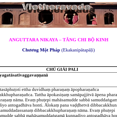
ANGUTTARA NIKAYA – TĂNG CHI BỘ KINH
Chương Một Pháp
(Ekakanipātapāḷi)
CHÚ GIẢI PALI
yagatāsativaggavaṇṇanā
tasā
phuṭo
ti ettha duvidhaṃ pharaṇaṃ āpopharaṇañca
akkhupharaṇañca. Tattha āpokasiṇaṃ samāpajjitvā āpena phar
raṇaṃ nāma. Evaṃ phuṭepi mahāsamudde sabbā samuddaṅga
iyo antogadhāva honti. Ālokaṃ pana vaḍḍhetvā dibbacakkhun
samuddadassanaṃ dibbacakkhupharaṇaṃ nāma. Evaṃ phuṭepi
mudde sabbā mahāsamuddaṅgamā kunnadiyo antogadhāva hon