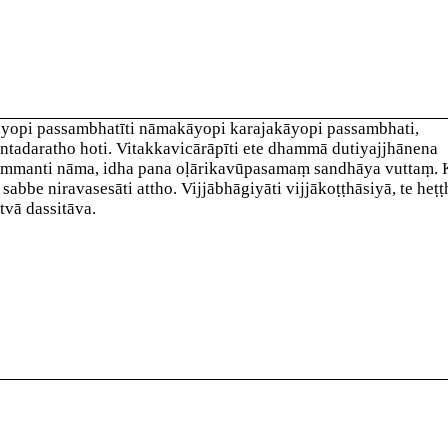
yopi passambhatī
ti nāmakāyopi karajakāyopi passambhati,
ntadaratho hoti.
Vitakkavicārāpī
ti
ete dhammā dutiyajjhānena
mmanti nāma, idha pana oḷārikavūpasamaṃ sandhāya vuttaṃ.
 sabbe niravasesāti attho.
Vijjābhāgiyā
ti vijjākoṭṭhāsiyā, te heṭṭ
tvā dassitāva.