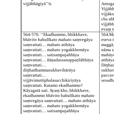
vijjābhāgiyā’’ti.
Antoga
Vijjāb
vijjāk
cha ab
vijjābh
evaṃ v
564-570
. ‘‘Ekadhammo, bhikkhave,
564
.
Ma
bhāvito bahulīkato mahato saṃvegāya
eseva 
saṃvattati… mahato atthāya
maggā,
saṃvattati… mahato yogakkhemāya
nāma s
saṃvattati… satisampajaññāya
mahāy
saṃvattati… ñāṇadassanappaṭilābhāya
atthāy
saṃvattati…
Diṭṭha
diṭṭhadhammasukhavihārāya
sukhav
saṃvattati…
paccav
vijjāvimuttiphalasacchikiriyāya
sesadh
saṃvattati. Katamo ekadhammo?
Kāyagatā sati. Ayaṃ kho, bhikkhave,
ekadhammo bhāvito bahulīkato mahato
saṃvegāya saṃvattati… mahato atthāya
saṃvattati… mahato yogakkhemāya
saṃvattati… satisampajaññāya