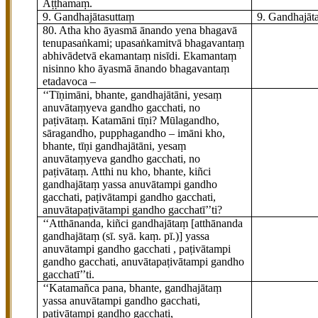
Aṭṭhamaṃ.
9. Gandhajātasuttaṃ
9. Gandhajāt
80
. Atha
kho āyasmā ānando yena bhagavā
tenupasaṅkami; upasaṅkamitvā bhagavantaṃ
abhivādetvā ekamantaṃ nisīdi. Ekamantaṃ
nisinno kho āyasmā ānando bhagavantaṃ
etadavoca –
‘‘Tīṇimāni, bhante, gandhajātāni, yesaṃ
anuvātaṃyeva gandho gacchati, no
paṭivātaṃ. Katamāni tīṇi? Mūlagandho,
sāragandho, pupphagandho – imāni kho,
bhante, tīṇi gandhajātāni, yesaṃ
anuvātaṃyeva gandho gacchati, no
paṭivātaṃ. Atthi nu kho, bhante, kiñci
gandhajātaṃ yassa anuvātampi gandho
gacchati, paṭivātampi gandho gacchati,
anuvātapaṭivātampi gandho gacchatī’’ti?
‘‘Atthānanda, kiñci gandhajātaṃ
[atthānanda
gandhajātaṃ (sī. syā. kaṃ. pī.)]
yassa
anuvātampi gandho gacchati
, paṭivātampi
gandho gacchati, anuvātapaṭivātampi gandho
gacchatī’’ti.
‘‘Katamañca pana, bhante, gandhajātaṃ
yassa anuvātampi gandho gacchati,
paṭivātampi gandho gacchati,