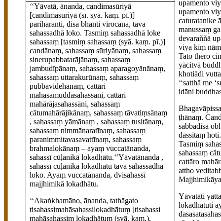
upamento viy
‘‘Yāvatā, ānanda, candimasūriyā
upamento viy
[candimasuriyā (sī. syā. kaṃ. pī.)]
caturatanike 
pariharanti, disā bhanti virocanā, tāva
manussaṃ gah
sahassadhā loko. Tasmiṃ sahassadhā loke
devaraññā up
sahassaṃ
[tasmiṃ sahassaṃ (syā. kaṃ. pī.)]
viya kiṃ nām
candānaṃ, sahassaṃ sūriyānaṃ, sahassaṃ
Tato thero ci
sinerupabbatarājānaṃ, sahassaṃ
yācitvā budd
jambudīpānaṃ, sahassaṃ aparagoyānānaṃ,
kho
tiādi vut
sahassaṃ uttarakurūnaṃ, sahassaṃ
‘‘satthā me ‘s
pubbavidehānaṃ, cattāri
idāni buddhas
mahāsamuddasahassāni, cattāri
mahārājasahassāni, sahassaṃ
Bhagavāpissa
cātumahārājikānaṃ, sahassaṃ tāvatiṃsānaṃ
ṭhānaṃ.
Cand
, sahassaṃ yāmānaṃ
, sahassaṃ tusitānaṃ,
sabbadisā ob
sahassaṃ nimmānaratīnaṃ, sahassaṃ
dassitaṃ hoti
paranimmitavasavattīnaṃ, sahassaṃ
Tasmiṃ sahas
brahmalokānaṃ – ayaṃ vuccatānanda,
sahassaṃ cāt
sahassī cūḷanikā lokadhātu.‘‘Yāvatānanda
,
cattāro mahā
sahassī cūḷanikā lokadhātu tāva sahassadhā
attho veditab
loko. Ayaṃ vuccatānanda, dvisahassī
Majjhimikāya
majjhimikā lokadhātu.
Yāvatā
ti yat
‘‘Ākaṅkhamāno, ānanda, tathāgato
lokadhātū
ti 
tisahassimahāsahassilokadhātuṃ
[tisahassi
dasasatasaha
mahāsahassiṃ lokadhātuṃ (syā. kaṃ.),