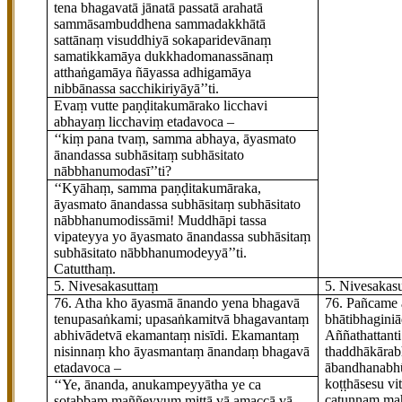
tena bhagavatā jānatā passatā arahatā
sammāsambuddhena sammadakkhātā
sattānaṃ visuddhiyā sokaparidevānaṃ
samatikkamāya dukkhadomanassānaṃ
atthaṅgamāya ñāyassa adhigamāya
nibbānassa sacchikiriyāyā’’ti.
Evaṃ vutte paṇḍitakumārako licchavi
abhayaṃ licchaviṃ etadavoca –
‘‘kiṃ pana tvaṃ, samma abhaya, āyasmato
ānandassa subhāsitaṃ subhāsitato
nābbhanumodasī’’ti?
‘‘Kyāhaṃ, samma paṇḍitakumāraka,
āyasmato ānandassa subhāsitaṃ subhāsitato
nābbhanumodissāmi! Muddhāpi tassa
vipateyya yo āyasmato ānandassa subhāsitaṃ
subhāsitato nābbhanumodeyyā’’ti.
Catutthaṃ.
5. Nivesakasuttaṃ
5. Nivesakas
76
. Atha
kho āyasmā ānando yena bhagavā
76
. Pañcame
tenupasaṅkami; upasaṅkamitvā bhagavantaṃ
bhātibhagini
abhivādetvā
ekamantaṃ nisīdi. Ekamantaṃ
Aññathatta
nt
nisinnaṃ kho āyasmantaṃ ānandaṃ bhagavā
thaddhākāra
etadavoca –
ābandhanabhū
koṭṭhāsesu v
‘‘Ye, ānanda, anukampeyyātha ye ca
catunnaṃ ma
sotabbaṃ maññeyyuṃ mittā vā amaccā vā