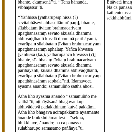
bhante, ekaṃsenā’’ti. ‘‘Tena hānanda,
Ettāvatā ima
vibhajassū’’ti.
Na ca panass
kathento assa
‘‘Yañhissa
[yathārūpaṃ hissa (?)
sekkhabhūmi 
sevitabbāsevitabbasuttānurūpaṃ]
, bhante,
sīlabbataṃ jīvitaṃ brahmacariyaṃ
upaṭṭhānasāraṃ sevato akusalā dhammā
abhivaḍḍhanti kusalā dhammā parihāyanti,
evarūpaṃ sīlabbataṃ jīvitaṃ
brahmacariyaṃ
upaṭṭhānasāraṃ aphalaṃ. Yañca khvāssa
[yañhissa (ka.), yathārūpañca khvāssa (?)]
,
bhante, sīlabbataṃ jīvitaṃ brahmacariyaṃ
upaṭṭhānasāraṃ sevato akusalā dhammā
parihāyanti, kusalā dhammā abhivaḍḍhanti,
evarūpaṃ sīlabbataṃ jīvitaṃ brahmacariyaṃ
upaṭṭhānasāraṃ saphala’’nti. Idamavoca
āyasmā ānando; samanuñño satthā ahosi.
Atha kho āyasmā ānando ‘‘samanuñño me
satthā’’ti, uṭṭhāyāsanā bhagavantaṃ
abhivādetvā padakkhiṇaṃ katvā pakkāmi.
Atha kho bhagavā acirapakkante āyasmante
ānande bhikkhū āmantesi – ‘‘sekho,
bhikkhave, ānando; na ca panassa
sulabharūpo samasamo paññāyā’’ti.