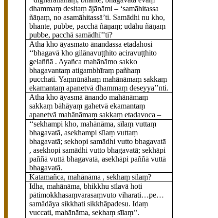
dhammaṃ desitaṃ ājānāmi – ‘samāhitassa
ñāṇaṃ, no asamāhitassā’ti. Samādhi nu kho,
bhante, pubbe, pacchā ñāṇaṃ; udāhu ñāṇaṃ
pubbe, pacchā samādhī’’ti?
Atha kho āyasmato ānandassa etadahosi –
‘‘bhagavā kho gilānavuṭṭhito aciravuṭṭhito
gelaññā
. Ayañca mahānāmo sakko
bhagavantaṃ atigambhīraṃ pañhaṃ
pucchati. Yaṃnūnāhaṃ mahānāmaṃ sakkaṃ
ekamantaṃ apanetvā dhammaṃ deseyya’’nti.
Atha kho āyasmā ānando mahānāmaṃ
sakkaṃ bāhāyaṃ gahetvā ekamantaṃ
apanetvā mahānāmaṃ sakkaṃ etadavoca –
‘‘sekhampi kho, mahānāma, sīlaṃ vuttaṃ
bhagavatā, asekhampi sīlaṃ vuttaṃ
bhagavatā; sekhopi samādhi vutto bhagavatā
, asekhopi samādhi vutto bhagavatā; sekhāpi
paññā vuttā bhagavatā, asekhāpi paññā vuttā
bhagavatā.
Katamañca, mahānāma
, sekhaṃ sīlaṃ?
Idha, mahānāma, bhikkhu sīlavā hoti
pātimokkhasaṃvarasaṃvuto viharati…pe…
samādāya sikkhati sikkhāpadesu. Idaṃ
vuccati, mahānāma, sekhaṃ sīlaṃ’’.