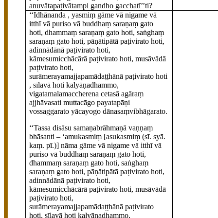
anuvātapaṭivātampi gandho gacchatī’’ti?
‘‘Idhānanda
, yasmiṃ gāme vā nigame vā
itthī vā puriso vā buddhaṃ saraṇaṃ gato
hoti, dhammaṃ saraṇaṃ gato hoti, saṅghaṃ
saraṇaṃ gato hoti, pāṇātipātā paṭivirato hoti,
adinnādānā paṭivirato hoti,
kāmesumicchācārā paṭivirato hoti, musāvādā
paṭivirato hoti,
surāmerayamajjapamādaṭṭhānā paṭivirato hoti
, sīlavā hoti kalyāṇadhammo,
vigatamalamaccherena cetasā agāraṃ
ajjhāvasati muttacāgo payatapāṇi
vossaggarato yācayogo dānasaṃvibhāgarato.
‘‘Tassa disāsu samaṇabrāhmaṇā vaṇṇaṃ
bhāsanti – ‘amukasmiṃ
[asukasmiṃ (sī. syā.
kaṃ. pī.)]
nāma gāme vā nigame vā itthī vā
puriso vā buddhaṃ saraṇaṃ gato hoti,
dhammaṃ
saraṇaṃ gato hoti, saṅghaṃ
saraṇaṃ gato hoti, pāṇātipātā paṭivirato hoti,
adinnādānā paṭivirato hoti,
kāmesumicchācārā paṭivirato hoti, musāvādā
paṭivirato hoti,
surāmerayamajjapamādaṭṭhānā paṭivirato
hoti, sīlavā hoti kalyāṇadhammo,