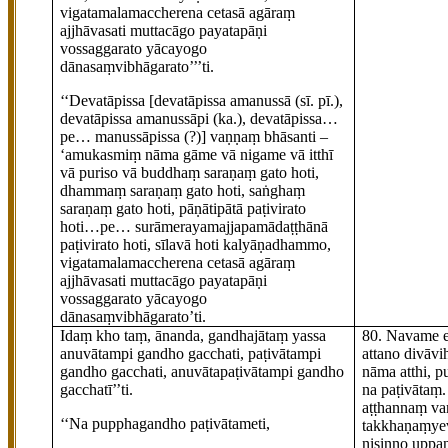
vigatamalamaccherena cetasā agāraṃ
ajjhāvasati muttacāgo payatapāṇi
vossaggarato yācayogo
dānasaṃvibhāgarato’’’ti.
‘‘Devatāpissa
[devatāpissa amanussā (sī. pī.),
devatāpissa amanussāpi (ka.), devatāpissa…
pe… manussāpissa (?)]
vaṇṇaṃ bhāsanti –
‘amukasmiṃ nāma gāme vā nigame vā itthī
vā puriso vā buddhaṃ saraṇaṃ gato hoti,
dhammaṃ saraṇaṃ gato hoti, saṅghaṃ
saraṇaṃ gato hoti, pāṇātipātā paṭivirato
hoti…pe… surāmerayamajjapamādaṭṭhānā
paṭivirato hoti, sīlavā hoti kalyāṇadhammo,
vigatamalamaccherena cetasā agāraṃ
ajjhāvasati muttacāgo payatapāṇi
vossaggarato yācayogo
dānasaṃvibhāgarato’ti.
Idaṃ kho taṃ, ānanda, gandhajātaṃ yassa
80
. Navame
anuvātampi gandho gacchati, paṭivātampi
attano divāv
gandho gacchati, anuvātapaṭivātampi gandho
nāma atthi, 
gacchatī’’ti.
na paṭivātaṃ.
aṭṭhannaṃ va
‘‘Na pupphagandho paṭivātameti,
takkhaṇaṃyev
nisinno uppa