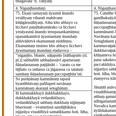
bhagavatā’’ti. Tatiyaṃ.
4. Nigaṇṭhasuttaṃ
4. Nigaṇṭhas
75
. Ekaṃ
samayaṃ āyasmā ānando
75
. Catutthe
vesāliyaṃ viharati mahāvane
gandhakuṭiyā
kūṭāgārasālāyaṃ. Atha kho abhayo ca
ñāṇadassanaṃ
licchavi paṇḍitakumārako ca licchavi
paccupaṭṭhita
yenāyasmā ānando tenupasaṅkamiṃsu;
kammāna
nti
upasaṅkamitvā āyasmantaṃ ānandaṃ
Navānaṃ ka
abhivādetvā ekamantaṃ nisīdiṃsu.
Setughāta
nti
Ekamantaṃ nisinno kho abhayo licchavi
kammavaṭṭak
āyasmantaṃ ānandaṃ etadavoca –
dukkhavaṭṭak
khīṇameva ho
‘‘nigaṇṭho, bhante, nāṭaputto
[nāthaputto (sī.
pana sakalav
pī.)]
sabbaññū sabbadassāvī aparisesaṃ
paccakkhāya
ñāṇadassanaṃ paṭijānāti – ‘carato ca me
nijjarāya sat
tiṭṭhato ca suttassa ca jāgarassa ca satataṃ
hoti.
Idha, bh
samitaṃ ñāṇadassanaṃ paccupaṭṭhita’nti.
etaṃyeva kile
So purāṇānaṃ kammānaṃ tapasā
byantībhāvaṃ paññapeti navānaṃ
Jānatā
ti anāv
kammānaṃ akaraṇā setughātaṃ
.
visuddhisamp
Iti kammakkhayā dukkhakkhayo,
atthaṃ gaman
dukkhakkhayā vedanākkhayo,
adhigamanatt
vedanākkhayā sabbaṃ dukkhaṃ nijjiṇṇaṃ
Navañca kam
bhavissati – evametissā sandiṭṭhikāya
āyūhitakam
nijjarāya
visuddhiyā samatikkamo hoti. Idha,
vipākaphassa