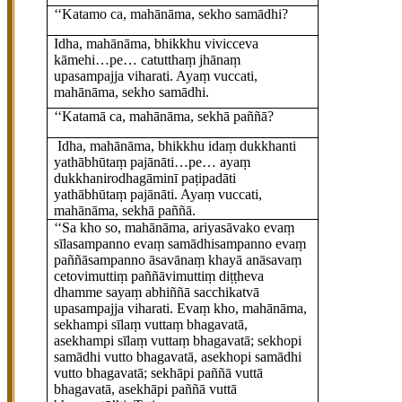
‘‘Katamo ca, mahānāma, sekho samādhi?
Idha, mahānāma, bhikkhu vivicceva
kāmehi…pe… catutthaṃ jhānaṃ
upasampajja viharati. Ayaṃ vuccati,
mahānāma, sekho samādhi.
‘‘Katamā ca, mahānāma, sekhā paññā?
Idha, mahānāma, bhikkhu idaṃ dukkhanti
yathābhūtaṃ pajānāti…pe…
ayaṃ
dukkhanirodhagāminī paṭipadāti
yathābhūtaṃ pajānāti. Ayaṃ vuccati,
mahānāma, sekhā paññā.
‘‘Sa kho so, mahānāma, ariyasāvako evaṃ
sīlasampanno evaṃ samādhisampanno evaṃ
paññāsampanno āsavānaṃ khayā anāsavaṃ
cetovimuttiṃ paññāvimuttiṃ diṭṭheva
dhamme sayaṃ abhiññā sacchikatvā
upasampajja viharati. Evaṃ kho, mahānāma,
sekhampi sīlaṃ vuttaṃ bhagavatā,
asekhampi sīlaṃ vuttaṃ bhagavatā; sekhopi
samādhi vutto bhagavatā, asekhopi samādhi
vutto bhagavatā; sekhāpi paññā vuttā
bhagavatā, asekhāpi paññā vuttā