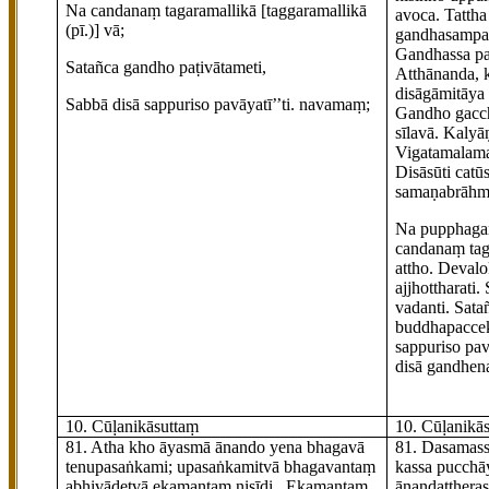
Na candanaṃ tagaramallikā
[taggaramallikā
avoca. Tatth
(pī.)]
vā;
gandhasampan
Gandhassa pa
Satañca gandho paṭivātameti,
Atthānanda, k
disāgāmitāya
Sabbā disā sappuriso pavāyatī’’ti. navamaṃ;
Gandho gacch
sīlavā.
Kalyā
Vigatamalam
Disāsū
ti cat
samaṇabrāhm
Na pupphagan
candanaṃ tag
attho. Deval
ajjhottharati
vadanti.
Sata
buddhapaccek
sappuriso pav
disā gandhena 
10. Cūḷanikāsuttaṃ
10. Cūḷanikā
81
. Atha kho āyasmā ānando yena bhagavā
81
. Dasamass
tenupasaṅkami; upasaṅkamitvā bhagavantaṃ
kassa pucchāy
abhivādetvā
ekamantaṃ nisīdi
. Ekamantaṃ
ānandattheras