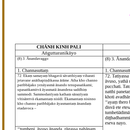
CHÁNH KINH PALI
Aṅguttaranikāyo
(8) 3. Ānandavaggo
(8) 3. Ānand
1. Channasuttaṃ
1. Channasut
72
. Ekaṃ
samayaṃ bhagavā sāvatthiyaṃ viharati
72
. Tatiyassa
jetavane anāthapiṇḍikassa ārāme. Atha kho channo
āvuso, yathā
paribbājako yenāyasmā ānando tenupasaṅkami;
pucchati. Ta
upasaṅkamitvā āyasmatā ānandena saddhiṃ
natthi panet
sammodi. Sammodanīyaṃ kathaṃ sāraṇīyaṃ
kho
ti avadhā
vītisāretvā ekamantaṃ nisīdi. Ekamantaṃ nisinno
‘‘ayaṃ thero
kho channo paribbājako āyasmantaṃ ānandaṃ
disvā ete ete
etadavoca –
tumhe
tiādimā
diṭṭhadhammi
eseva nayo.
‘‘tumhepi, āvuso ānanda, rāgassa pahānaṃ