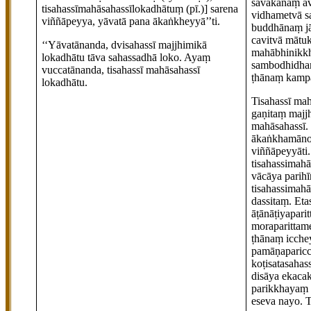
sāvakānaṃ av
tisahassīmahāsahassīlokadhātuṃ (pī.)]
sarena
vidhametvā sa
viññāpeyya, yāvatā pana ākaṅkheyyā’’ti.
buddhānaṃ jā
cavitvā mātu
‘‘Yāvatānanda, dvisahassī majjhimikā
mahābhinikk
lokadhātu tāva sahassadhā loko. Ayaṃ
sambodhidham
vuccatānanda, tisahassī mahāsahassī
ṭhānaṃ kampa
lokadhātu.
Tisahassī mah
gaṇitaṃ majjh
mahāsahassī. 
ākaṅkhamāno 
viññāpeyyāti.
tisahassimah
vācāya parih
tisahassimahā
dassitaṃ. Et
āṭānāṭiyaparit
moraparittame
ṭhānaṃ icche
pamāṇaparicc
koṭisatasahas
disāya ekaca
parikkhayaṃ 
eseva nayo. 