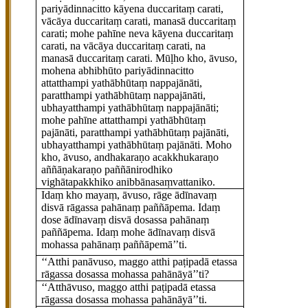
pariyādinnacitto kāyena duccaritaṃ carati,
vācāya duccaritaṃ
carati, manasā duccaritaṃ
carati; mohe pahīne neva kāyena duccaritaṃ
carati, na vācāya duccaritaṃ carati, na
manasā duccaritaṃ carati. Mūḷho kho, āvuso,
mohena abhibhūto pariyādinnacitto
attatthampi yathābhūtaṃ nappajānāti,
paratthampi yathābhūtaṃ nappajānāti,
ubhayatthampi yathābhūtaṃ nappajānāti;
mohe pahīne
attatthampi yathābhūtaṃ
pajānāti, paratthampi yathābhūtaṃ pajānāti,
ubhayatthampi yathābhūtaṃ pajānāti. Moho
kho, āvuso, andhakaraṇo acakkhukaraṇo
aññāṇakaraṇo paññānirodhiko
vighātapakkhiko anibbānasaṃvattaniko.
Idaṃ kho mayaṃ, āvuso, rāge ādīnavaṃ
disvā rāgassa pahānaṃ
paññāpema. Idaṃ
dose ādīnavaṃ disvā dosassa pahānaṃ
paññāpema. Idaṃ mohe ādīnavaṃ disvā
mohassa pahānaṃ paññāpemā’’ti.
‘‘Atthi panāvuso, maggo atthi paṭipadā etassa
rāgassa dosassa mohassa pahānāyā’’ti?
‘‘Atthāvuso, maggo atthi paṭipadā etassa
rāgassa dosassa mohassa pahānāyā’’ti.