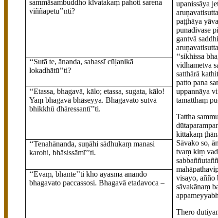
sammāsambuddho kīvatakaṃ pahoti sarena
upanissāya j
viññāpetu’’nti?
aruṇavatisut
paṭṭhāya yāv
punadivase pi
gantvā saddhi
aruṇavatisutt
‘‘sikhissa b
‘‘Sutā te, ānanda, sahassī cūḷanikā
vidhametvā s
lokadhātū’’ti?
satthārā kath
patto pana s
‘‘Etassa, bhagavā, kālo; etassa, sugata, kālo!
uppannāya vi
Yaṃ bhagavā bhāseyya. Bhagavato sutvā
tamatthaṃ pu
bhikkhū dhāressantī’’ti.
Tattha
sammu
dūtaparampar
kittakaṃ ṭhā
Sāvako so, ā
‘‘Tenahānanda, suṇāhi sādhukaṃ manasi
tvaṃ kiṃ vade
karohi, bhāsissāmī’’ti.
sabbaññutaññ
mahāpathavip
‘‘Evaṃ, bhante’’ti kho āyasmā ānando
visayo, aññ
bhagavato paccassosi. Bhagavā etadavoca –
sāvakānaṃ ba
appameyyabhā
Thero
dutiya