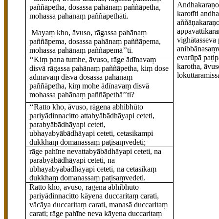
Andhakaraṇo
paññāpetha, dosassa pahānaṃ paññāpetha,
karotīti andh
mohassa pahānaṃ paññāpethāti.
aññāṇakaraṇ
appavattikara
Mayaṃ kho, āvuso, rāgassa pahānaṃ
vighātasseva 
paññāpema, dosassa pahānaṃ
paññāpema,
anibbānasaṃv
mohassa pahānaṃ paññapemā’’ti.
evarūpā paṭi
‘‘Kiṃ pana tumhe, āvuso, rāge ādīnavaṃ
karotha, āvu
disvā rāgassa pahānaṃ paññāpetha, kiṃ dose
lokuttaramiss
ādīnavaṃ disvā dosassa pahānaṃ
paññāpetha, kiṃ mohe ādīnavaṃ disvā
mohassa pahānaṃ
paññāpethā’’ti?
‘‘Ratto
kho, āvuso, rāgena abhibhūto
pariyādinnacitto attabyābādhāyapi ceteti,
parabyābādhāyapi ceteti,
ubhayabyābādhāyapi ceteti, cetasikampi
dukkhaṃ domanassaṃ paṭisaṃvedeti;
rāge pahīne nevattabyābādhāyapi ceteti, na
parabyābādhāyapi ceteti, na
ubhayabyābādhāyapi ceteti, na cetasikaṃ
dukkhaṃ domanassaṃ paṭisaṃvedeti.
Ratto kho, āvuso, rāgena abhibhūto
pariyādinnacitto kāyena duccaritaṃ carati,
vācāya duccaritaṃ carati, manasā duccaritaṃ
carati; rāge pahīne neva kāyena duccaritaṃ