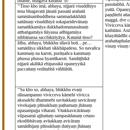
bhante, bhagavā kimāhā’’ti?
passitabbā.
Ak
‘‘Tisso kho imā, abhaya, nijjarā visuddhiyo
yuttā.
Opaney
tena bhagavatā jānatā passatā arahatā
paṇḍitehi atta
sammāsambuddhena sammadakkhātā
maggā, dve ca
sattānaṃ visuddhiyā sokaparidevānaṃ
Vivicceva kā
samatikkamāya dukkhadomanassānaṃ
kathitāni. An
atthaṅgamāya ñāyassa adhigamāya
khayā
tiādīhi
nibbānassa sacchikiriyāya. Katamā tisso?
arahattaphala
Idha, abhaya, bhikkhu sīlavā hoti…pe…
visuṃ visuṃ ta
samādāya sikkhati sikkhāpadesu. So navañca
kammaṃ na karoti, purāṇañca kammaṃ
phussa phussa byantīkaroti. Sandiṭṭhikā
nijjarā akālikā ehipassikā opaneyyikā
paccattaṃ veditabbā viññūhīti.
‘‘Sa
kho so, abhaya, bhikkhu evaṃ
sīlasampanno vivicceva kāmehi vivicca
akusalehi dhammehi savitakkaṃ savicāraṃ
vivekajaṃ pītisukhaṃ paṭhamaṃ jhānaṃ
upasampajja viharati. Vitakkavicārānaṃ
vūpasamā ajjhattaṃ sampasādanaṃ cetaso
ekodibhāvaṃ avitakkaṃ avicāraṃ
samādhijaṃ pītisukhaṃ dutiyaṃ jhānaṃ