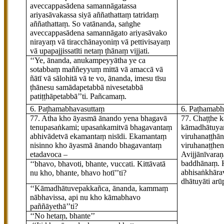
aveccappasādena
samannāgatassa
ariyasāvakassa siyā aññathattaṃ tatridaṃ
aññathattaṃ. So vatānanda, saṅghe
aveccappasādena samannāgato
ariyasāvako
nirayaṃ vā tiracchānayoniṃ vā pettivisayaṃ
vā upapajjissatīti netaṃ ṭhānaṃ vijjati.
‘‘Ye, ānanda, anukampeyyātha ye ca
sotabbaṃ maññeyyuṃ mittā vā amaccā vā
ñātī vā
sālohitā vā te vo, ānanda, imesu tīsu
ṭhānesu samādapetabbā nivesetabbā
patiṭṭhāpetabbā’’ti. Pañcamaṃ.
6. Paṭhamabhavasuttaṃ
6. Paṭhamabh
77
. Atha kho āyasmā ānando yena bhagavā
77
. Chaṭṭhe
k
tenupasaṅkami; upasaṅkamitvā bhagavantaṃ
kāmadhātuya
abhivādetvā ekamantaṃ nisīdi. Ekamantaṃ
viruhanaṭṭhā
nisinno kho āyasmā ānando bhagavantaṃ
viruhanaṭṭhe
etadavoca –
Avijjānīvara
baddhānaṃ.
‘‘bhavo, bhavoti, bhante, vuccati. Kittāvatā
abhisaṅkhāra
nu kho, bhante, bhavo hotī’’ti?
dhātuyā
ti ar
‘‘Kāmadhātuvepakkañca, ānanda, kammaṃ
nābhavissa, api nu kho kāmabhavo
paññāyethā’’ti?
‘‘No hetaṃ, bhante’’