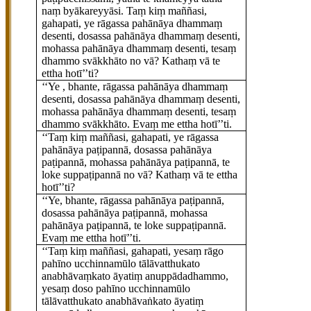
naṃ byākareyyāsi. Taṃ kiṃ maññasi,
gahapati, ye rāgassa pahānāya dhammaṃ
desenti, dosassa pahānāya dhammaṃ desenti,
mohassa pahānāya dhammaṃ desenti, tesaṃ
dhammo svākkhāto no vā? Kathaṃ vā te
ettha hotī’’ti?
‘‘Ye
, bhante, rāgassa pahānāya dhammaṃ
desenti, dosassa pahānāya dhammaṃ desenti,
mohassa pahānāya dhammaṃ desenti, tesaṃ
dhammo svākkhāto. Evaṃ me ettha hotī’’ti.
‘‘Taṃ kiṃ maññasi, gahapati, ye rāgassa
pahānāya paṭipannā, dosassa pahānāya
paṭipannā, mohassa pahānāya paṭipannā, te
loke suppaṭipannā
no vā? Kathaṃ vā te ettha
hotī’’ti?
‘‘Ye, bhante, rāgassa pahānāya paṭipannā,
dosassa pahānāya paṭipannā, mohassa
pahānāya paṭipannā, te loke suppaṭipannā.
Evaṃ me ettha hotī’’ti.
‘‘Taṃ kiṃ maññasi, gahapati, yesaṃ rāgo
pahīno ucchinnamūlo tālāvatthukato
anabhāvaṃkato āyatiṃ anuppādadhammo,
yesaṃ doso pahīno ucchinnamūlo
tālāvatthukato anabhāvaṅkato āyatiṃ