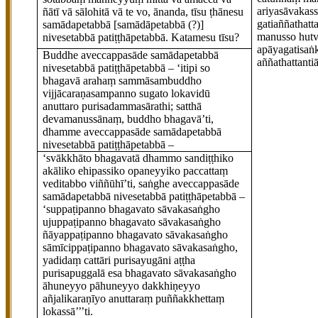
ariyasāvakass
ñātī vā
sālohitā vā te vo, ānanda, tīsu ṭhānesu
gatiaññathatt
samādapetabbā
[samādāpetabbā (?)]
manusso hutvā
nivesetabbā patiṭṭhāpetabbā. Katamesu tīsu?
apāyagatisaṅk
Buddhe aveccappasāde samādapetabbā
aññathatta
nti
nivesetabbā patiṭṭhāpetabbā – ‘itipi so
bhagavā arahaṃ sammāsambuddho
vijjācaraṇasampanno sugato lokavidū
anuttaro purisadammasārathi; satthā
devamanussānaṃ, buddho bhagavā’ti,
dhamme aveccappasāde samādapetabbā
nivesetabbā patiṭṭhāpetabbā –
‘svākkhāto bhagavatā dhammo sandiṭṭhiko
akāliko ehipassiko opaneyyiko paccattaṃ
veditabbo viññūhī’ti, saṅghe aveccappasāde
samādapetabbā nivesetabbā patiṭṭhāpetabbā –
‘suppaṭipanno bhagavato sāvakasaṅgho
ujuppaṭipanno bhagavato sāvakasaṅgho
ñāyappaṭipanno bhagavato sāvakasaṅgho
sāmīcippaṭipanno bhagavato sāvakasaṅgho,
yadidaṃ cattāri purisayugāni aṭṭha
purisapuggalā esa bhagavato sāvakasaṅgho
āhuneyyo pāhuneyyo dakkhiṇeyyo
añjalikaraṇīyo anuttaraṃ puññakkhettaṃ
lokassā’’’ti.