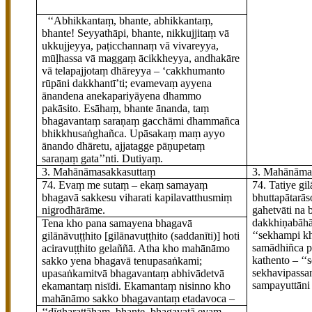
‘‘Abhikkantaṃ, bhante, abhikkantaṃ,
bhante! Seyyathāpi, bhante, nikkujjitaṃ vā
ukkujjeyya, paṭicchannaṃ vā vivareyya,
mūḷhassa vā maggaṃ ācikkheyya, andhakāre
vā telapajjotaṃ dhāreyya – ‘cakkhumanto
rūpāni dakkhantī’ti; evamevaṃ ayyena
ānandena anekapariyāyena dhammo
pakāsito. Esāhaṃ, bhante ānanda, taṃ
bhagavantaṃ saraṇaṃ gacchāmi dhammañca
bhikkhusaṅghañca. Upāsakaṃ maṃ ayyo
ānando dhāretu, ajjatagge pāṇupetaṃ
saraṇaṃ gata’’nti. Dutiyaṃ.
3. Mahānāmasakkasuttaṃ
3. Mahānāma
74
. Evaṃ me sutaṃ – ekaṃ samayaṃ
74
. Tatiye
gil
bhagavā sakkesu viharati kapilavatthusmiṃ
bhuttapātarā
nigrodhārāme.
gahetvā
ti na
dakkhiṇabāhā
Tena kho pana samayena bhagavā
‘‘sekhampi kh
gilānāvuṭṭhito
[gilānavuṭṭhito (saddanīti)]
hoti
samādhiñca p
aciravuṭṭhito gelaññā. Atha
kho mahānāmo
kathento – ‘
sakko yena bhagavā tenupasaṅkami;
sekhavipassan
upasaṅkamitvā bhagavantaṃ abhivādetvā
sampayuttāni 
ekamantaṃ nisīdi. Ekamantaṃ nisinno kho
mahānāmo sakko bhagavantaṃ etadavoca –
‘‘dīgharattāhaṃ, bhante, bhagavatā evaṃ