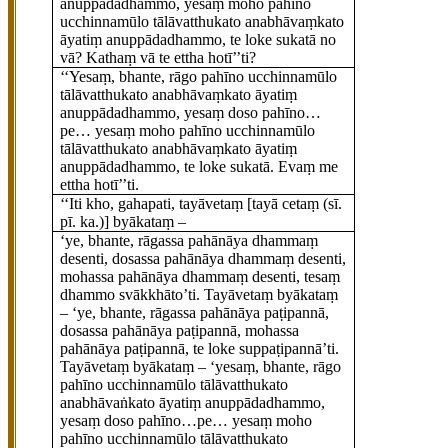
anuppādadhammo, yesaṃ moho pahīno
ucchinnamūlo tālāvatthukato anabhāvaṃkato
āyatiṃ anuppādadhammo, te loke sukatā no
vā? Kathaṃ vā te ettha hotī’’ti?
‘‘Yesaṃ, bhante, rāgo pahīno ucchinnamūlo
tālāvatthukato anabhāvaṃkato āyatiṃ
anuppādadhammo, yesaṃ doso pahīno…
pe… yesaṃ moho pahīno
ucchinnamūlo
tālāvatthukato anabhāvaṃkato āyatiṃ
anuppādadhammo, te loke sukatā. Evaṃ me
ettha hotī’’ti.
‘‘Iti
kho, gahapati, tayāvetaṃ
[tayā cetaṃ (sī.
pī. ka.)]
byākataṃ –
‘ye, bhante, rāgassa pahānāya dhammaṃ
desenti, dosassa pahānāya dhammaṃ desenti,
mohassa pahānāya dhammaṃ desenti, tesaṃ
dhammo svākkhāto’ti. Tayāvetaṃ byākataṃ
– ‘ye, bhante, rāgassa pahānāya paṭipannā,
dosassa pahānāya paṭipannā, mohassa
pahānāya paṭipannā, te loke suppaṭipannā’ti.
Tayāvetaṃ byākataṃ – ‘yesaṃ, bhante, rāgo
pahīno ucchinnamūlo tālāvatthukato
anabhāvaṅkato āyatiṃ anuppādadhammo,
yesaṃ doso pahīno…pe… yesaṃ moho
pahīno ucchinnamūlo tālāvatthukato