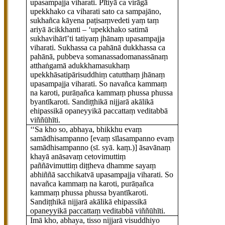
upasampajja viharati. Pītiyā ca virāgā
upekkhako ca viharati sato ca sampajāno,
sukhañca kāyena paṭisaṃvedeti yaṃ taṃ
ariyā ācikkhanti – ‘upekkhako satimā
sukhavihārī’ti tatiyaṃ jhānaṃ upasampajja
viharati. Sukhassa ca pahānā dukkhassa ca
pahānā, pubbeva somanassadomanassānaṃ
atthaṅgamā adukkhamasukhaṃ
upekkhāsatipārisuddhiṃ catutthaṃ jhānaṃ
upasampajja
viharati. So navañca kammaṃ
na karoti, purāṇañca kammaṃ phussa phussa
byantīkaroti. Sandiṭṭhikā nijjarā akālikā
ehipassikā opaneyyikā paccattaṃ veditabbā
viññūhīti.
‘‘Sa kho so, abhaya, bhikkhu evaṃ
samādhisampanno
[evaṃ sīlasampanno evaṃ
samādhisampanno (sī. syā. kaṃ.)]
āsavānaṃ
khayā anāsavaṃ cetovimuttiṃ
paññāvimuttiṃ diṭṭheva dhamme sayaṃ
abhiññā sacchikatvā upasampajja viharati. So
navañca kammaṃ na karoti, purāṇañca
kammaṃ phussa phussa byantīkaroti.
Sandiṭṭhikā nijjarā akālikā ehipassikā
opaneyyikā paccattaṃ veditabbā viññūhīti.
Imā kho, abhaya, tisso nijjarā visuddhiyo