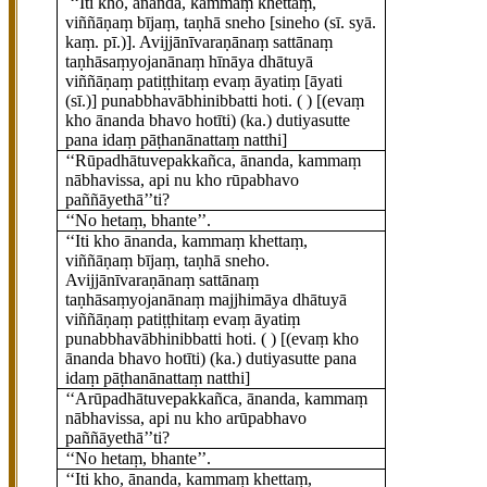
‘‘Iti kho, ānanda, kammaṃ khettaṃ,
viññāṇaṃ bījaṃ, taṇhā sneho
[sineho (sī. syā.
kaṃ. pī.)]
. Avijjānīvaraṇānaṃ sattānaṃ
taṇhāsaṃyojanānaṃ hīnāya dhātuyā
viññāṇaṃ patiṭṭhitaṃ evaṃ āyatiṃ
[āyati
(sī.)]
punabbhavābhinibbatti hoti. ( )
[(evaṃ
kho ānanda bhavo hotīti) (ka.) dutiyasutte
pana idaṃ pāṭhanānattaṃ natthi]
‘‘Rūpadhātuvepakkañca, ānanda, kammaṃ
nābhavissa, api nu kho rūpabhavo
paññāyethā’’ti?
‘‘No hetaṃ, bhante’’.
‘‘Iti kho ānanda, kammaṃ khettaṃ,
viññāṇaṃ bījaṃ, taṇhā sneho.
Avijjānīvaraṇānaṃ sattānaṃ
taṇhāsaṃyojanānaṃ majjhimāya dhātuyā
viññāṇaṃ patiṭṭhitaṃ evaṃ āyatiṃ
punabbhavābhinibbatti hoti. ( )
[(evaṃ kho
ānanda bhavo hotīti) (ka.) dutiyasutte pana
idaṃ pāṭhanānattaṃ natthi]
‘‘Arūpadhātuvepakkañca, ānanda, kammaṃ
nābhavissa, api
nu kho arūpabhavo
paññāyethā’’ti?
‘‘No
hetaṃ, bhante’’.
‘‘Iti kho, ānanda, kammaṃ khettaṃ,