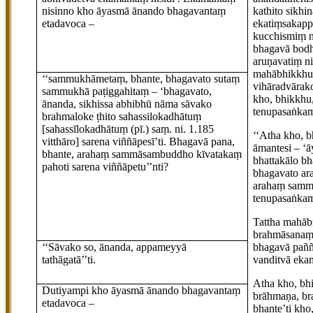
nisinno kho āyasmā ānando bhagavantaṃ
kathito sikhi
etadavoca –
ekatiṃsakapp
kucchismiṃ n
bhagavā bodh
aruṇavatiṃ ni
mahābhikkhus
‘‘sammukhāmetaṃ, bhante, bhagavato
sutaṃ
vihāradvārak
sammukhā paṭiggahitaṃ – ‘bhagavato,
kho, bhikkhu
ānanda, sikhissa abhibhū nāma sāvako
tenupasaṅkami
brahmaloke ṭhito sahassilokadhātuṃ
[sahassīlokadhātuṃ (pī.) saṃ. ni. 1.185
‘‘Atha kho, 
vitthāro]
sarena viññāpesī’ti. Bhagavā pana,
āmantesi – ‘
bhante, arahaṃ sammāsambuddho kīvatakaṃ
bhattakālo bh
pahoti sarena
viññāpetu’’nti?
bhagavato ar
arahaṃ sammā
tenupasaṅkami
Tattha mahā
brahmāsanaṃ 
‘‘Sāvako so, ānanda, appameyyā
bhagavā pañña
tathāgatā’’ti.
vanditvā ekam
Atha kho, bh
Dutiyampi kho āyasmā ānando bhagavantaṃ
brāhmaṇa, br
etadavoca –
bhante’ti kho