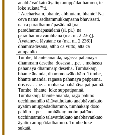
anabhāvaṅkato āyatiṃ anuppādadhammo, te
loke sukatā’’’ti.
‘‘Acchariyaṃ, bhante, abbhutaṃ, bhante! Na
ceva nāma sadhammukkaṃsanā bhavissati,
na ca paradhammāpasādanā
[na
paradhammāpasādanā (sī. pī.), na
paradhammavambhanā (ma. ni. 2.236)]
.
Āyataneva
[āyatane ca (ma. ni. 2.236)]
dhammadesanā, attho ca vutto, attā ca
anupanīto.
Tumhe, bhante ānanda, rāgassa pahānāya
dhammaṃ desetha, dosassa…pe… mohassa
pahanāya dhammaṃ
desetha. Tumhākaṃ,
bhante ānanda, dhammo svākkhāto. Tumhe,
bhante ānanda, rāgassa pahānāya
paṭipannā,
dosassa…pe… mohassa
pahānāya paṭipannā.
Tumhe, bhante, loke suppaṭipannā.
Tumhākaṃ, bhante ānanda, rāgo pahīno
ucchinnamūlo tālāvatthukato anabhāvaṅkato
āyatiṃ anuppādadhammo, tumhākaṃ doso
pahīno…pe… tumhākaṃ moho pahīno
ucchinnamūlo tālāvatthukato anabhāvaṅkato
āyatiṃ anuppādadhammo. Tumhe loke
sukatā.