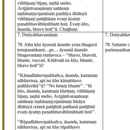
viññāṇaṃ bījaṃ, taṇhā sneho.
Avijjānīvaraṇānaṃ sattānaṃ
taṇhāsaṃyojanānaṃ paṇītāya dhātuyā
viññāṇaṃ patiṭṭhitaṃ evaṃ āyatiṃ
punabbhavābhinibbatti hoti. Evaṃ kho,
ānanda, bhavo hotī’’ti. Chaṭṭhaṃ.
7. Dutiyabhavasuttaṃ
7. Dutiyabha
78
. Atha
kho āyasmā ānando yena bhagavā
78
. Sattame
c
tenupasaṅkami…pe… āyasmā ānando
purimasadisa
bhagavantaṃ etadavoca – ‘‘bhavo, bhavoti,
bhante, vuccati. Kittāvatā nu kho, bhante,
bhavo hotī’’ti?
‘‘Kāmadhātuvepakkañca, ānanda, kammaṃ
nābhavissa, api nu kho kāmabhavo
paññāyethā’’ti? ‘‘No hetaṃ bhante’’. ‘‘Iti
kho, ānanda, kammaṃ khettaṃ, viññāṇaṃ
bījaṃ, taṇhā sneho. Avijjānīvaraṇānaṃ
sattānaṃ taṇhāsaṃyojanānaṃ hīnāya
dhātuyā cetanā patiṭṭhitā patthanā patiṭṭhitā
evaṃ āyatiṃ punabbhavābhinibbatti hoti’’.
‘‘Rūpadhātuvepakkañca, ānanda, kammaṃ
nābhavissa, api nu kho rūpabhavo