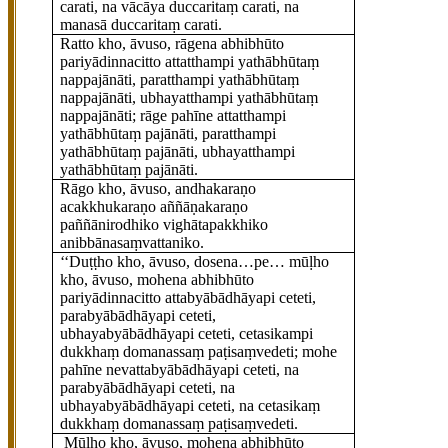
carati, na vācāya duccaritaṃ carati, na
manasā duccaritaṃ carati.
Ratto kho, āvuso, rāgena abhibhūto
pariyādinnacitto attatthampi yathābhūtaṃ
nappajānāti, paratthampi yathābhūtaṃ
nappajānāti, ubhayatthampi yathābhūtaṃ
nappajānāti; rāge pahīne attatthampi
yathābhūtaṃ pajānāti, paratthampi
yathābhūtaṃ pajānāti, ubhayatthampi
yathābhūtaṃ pajānāti.
Rāgo kho, āvuso, andhakaraṇo
acakkhukaraṇo aññāṇakaraṇo
paññānirodhiko vighātapakkhiko
anibbānasaṃvattaniko.
‘‘Duṭṭho kho, āvuso, dosena…pe… mūḷho
kho, āvuso, mohena abhibhūto
pariyādinnacitto attabyābādhāyapi ceteti,
parabyābādhāyapi ceteti,
ubhayabyābādhāyapi ceteti, cetasikampi
dukkhaṃ domanassaṃ paṭisaṃvedeti; mohe
pahīne nevattabyābādhāyapi ceteti, na
parabyābādhāyapi ceteti, na
ubhayabyābādhāyapi ceteti, na cetasikaṃ
dukkhaṃ domanassaṃ paṭisaṃvedeti.
Mūḷho kho, āvuso, mohena abhibhūto