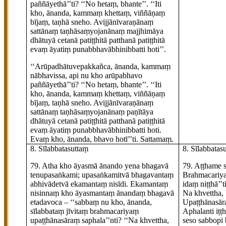
paññāyethā’’ti? ‘‘No hetaṃ, bhante’’. ‘‘Iti
kho, ānanda, kammaṃ khettaṃ, viññāṇaṃ
bījaṃ, taṇhā sneho. Avijjānīvaraṇānaṃ
sattānaṃ taṇhāsaṃyojanānaṃ majjhimāya
dhātuyā cetanā patiṭṭhitā patthanā patiṭṭhitā
evaṃ āyatiṃ punabbhavābhinibbatti hoti’’.
‘‘Arūpadhātuvepakkañca, ānanda, kammaṃ
nābhavissa, api nu kho arūpabhavo
paññāyethā’’ti? ‘‘No hetaṃ, bhante’’. ‘‘Iti
kho, ānanda, kammaṃ
khettaṃ, viññāṇaṃ
bījaṃ, taṇhā sneho. Avijjānīvaraṇānaṃ
sattānaṃ taṇhāsaṃyojanānaṃ paṇītāya
dhātuyā cetanā patiṭṭhitā patthanā patiṭṭhitā
evaṃ āyatiṃ punabbhavābhinibbatti hoti.
Evaṃ kho, ānanda, bhavo hotī’’ti. Sattamaṃ.
8. Sīlabbatasuttaṃ
8. Sīlabbatas
79
. Atha kho āyasmā ānando yena bhagavā
79
. Aṭṭhame
tenupasaṅkami; upasaṅkamitvā bhagavantaṃ
Brahmacariy
abhivādetvā ekamantaṃ nisīdi. Ekamantaṃ
idaṃ niṭṭhā’’t
nisinnaṃ kho āyasmantaṃ ānandaṃ bhagavā
Na khvettha,
etadavoca – ‘‘sabbaṃ nu kho, ānanda,
Upaṭṭhānasār
sīlabbataṃ jīvitaṃ brahmacariyaṃ
Aphala
nti iṭ
upaṭṭhānasāraṃ saphala’’nti? ‘‘Na khvettha,
seso sabbopi 