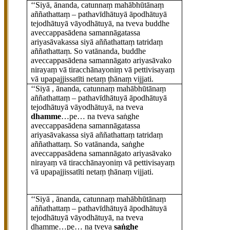
‘‘Siyā, ānanda, catunnaṃ mahābhūtānaṃ
aññathattaṃ – pathavīdhātuyā āpodhātuyā
tejodhātuyā vāyodhātuyā, na tveva buddhe
aveccappasādena samannāgatassa
ariyasāvakassa siyā aññathattaṃ tatridaṃ
aññathattaṃ. So vatānanda, buddhe
aveccappasādena samannāgato ariyasāvako
nirayaṃ vā tiracchānayoniṃ vā pettivisayaṃ
vā upapajjissatīti netaṃ ṭhānaṃ vijjati.
‘‘Siyā , ānanda, catunnaṃ mahābhūtānaṃ
aññathattaṃ – pathavīdhātuyā āpodhātuyā
tejodhātuyā vāyodhātuyā, na tveva
dhamme
…pe… na tveva saṅghe
aveccappasādena samannāgatassa
ariyasāvakassa siyā aññathattaṃ tatridaṃ
aññathattaṃ. So vatānanda, saṅghe
aveccappasādena samannāgato ariyasāvako
nirayaṃ vā tiracchānayoniṃ vā pettivisayaṃ
vā upapajjissatīti netaṃ ṭhānaṃ vijjati.
‘‘Siyā
, ānanda, catunnaṃ mahābhūtānaṃ
aññathattaṃ – pathavīdhātuyā āpodhātuyā
tejodhātuyā vāyodhātuyā, na tveva
dhamme…pe… na tveva
saṅghe