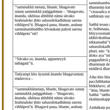
sammāsambudd
‘‘sammukhā metaṃ, bhante, bhagavato
dhammiṃ kat
sutaṃ sammukhā paṭiggahitaṃ – ‘bhagavato,
‘‘cirassañca
ānanda, sikhissa abhibhū nāma sāvako
satthāraṃ sa
brahmaloke ṭhito sahassilokadhātuṃ sarena
Satthā tesaṃ
viññāpesī’ti. Bhagavā pana, bhante, arahaṃ
te, brāhmaṇa,
sammāsambuddho kīvatakaṃ pahoti sarena
bhiyyosomattā
viññāpetu’’nti?
iddhivikubba
nikkamathā’’t
sahassilokadh
phari, tato ‘
āloko aya’’nt
‘‘Sāvako so, ānanda, appameyyā
paggaṇhitvā 
tathāgatā’’ti.
dhammaṃ dese
nisīditvā dh
Tatiyampi kho āyasmā ānando bhagavantaṃ
Atha kho bha
etadavoca –
pacchābhatta
bhikkhave, a
‘‘sammukhāmetaṃ, bhante, bhagavato sutaṃ
‘‘āma, bhante
sammukhā paṭiggahitaṃ – ‘bhagavato,
Satthā ‘‘sādh
ānanda, sikhissa abhibhū nāma sāvako
ekatiṃsakapp
brahmaloke ṭhito sahassilokadhātuṃ sarena
viññāpesī’ti. Bhagavā pana, bhante, arahaṃ
Amhākaṃ pana