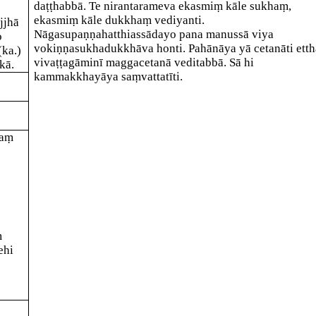
daṭṭhabbā. Te nirantarameva ekasmiṃ kāle sukhaṃ,
ekasmiṃ kāle
dukkhaṃ vediyanti.
jjhā
Nāgasupaṇṇahatthiassādayo pana manussā viya
o
vokiṇṇasukhadukkhāva honti.
Pahānāya yā cetanā
ti ett
(ka.)
vivaṭṭagāminī maggacetanā veditabbā. Sā hi
kā.
kammakkhayāya saṃvattatīti.
raṃ
ṃ
ehi