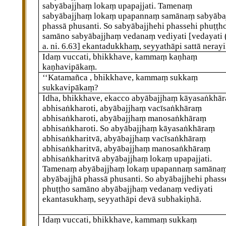
sabyābajjhaṃ lokaṃ upapajjati. Tamenaṃ
sabyābajjhaṃ lokaṃ upapannaṃ samānaṃ sabyāba
phassā phusanti. So sabyābajjhehi phassehi phuṭṭh
samāno sabyābajjhaṃ vedanaṃ vediyati
[vedayati 
a. ni. 6.63]
ekantadukkhaṃ, seyyathāpi sattā nerayi
Idaṃ vuccati, bhikkhave, kammaṃ kaṇhaṃ
kaṇhavipākaṃ.
‘‘Katamañca
, bhikkhave, kammaṃ sukkaṃ
sukkavipākaṃ?
Idha, bhikkhave, ekacco abyābajjhaṃ kāyasaṅkhā
abhisaṅkharoti, abyābajjhaṃ vacīsaṅkhāraṃ
abhisaṅkharoti, abyābajjhaṃ manosaṅkhāraṃ
abhisaṅkharoti. So abyābajjhaṃ kāyasaṅkhāraṃ
abhisaṅkharitvā, abyābajjhaṃ vacīsaṅkhāraṃ
abhisaṅkharitvā, abyābajjhaṃ manosaṅkhāraṃ
abhisaṅkharitvā abyābajjhaṃ
lokaṃ upapajjati.
Tamenaṃ abyābajjhaṃ lokaṃ upapannaṃ samāna
abyābajjhā phassā phusanti. So abyābajjhehi phass
phuṭṭho samāno abyābajjhaṃ vedanaṃ vediyati
ekantasukhaṃ, seyyathāpi devā subhakiṇhā.
Idaṃ vuccati, bhikkhave, kammaṃ sukkaṃ