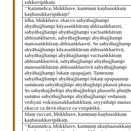
sukkavipākaṃ.
‘‘Katamañca, bhikkhave, kammaṃ kaṇhasukkaṃ
kaṇhasukkavipākaṃ?
Idha, bhikkhave, ekacco sabyābajjhampi
abyābajjhampi kāyasaṅkhāraṃ abhisaṅkharoti,
sabyābajjhampi abyābajjhampi vacīsaṅkhāraṃ
abhisaṅkharoti, sabyābajjhampi abyābajjhampi
manosaṅkhāraṃ abhisaṅkharoti. So sabyābajjhamp
abyābajjhampi kāyasaṅkhāraṃ abhisaṅkharitvā,
sabyābajjhampi abyābajjhampi vacīsaṅkhāraṃ
abhisaṅkharitvā, sabyābajjhampi abyābajjhampi
manosaṅkhāraṃ abhisaṅkharitvā sabyābajjhampi
abyābajjhampi lokaṃ upapajjati. Tamenaṃ
sabyābajjhampi abyābajjhampi
lokaṃ upapannaṃ
samānaṃ sabyābajjhāpi abyābajjhāpi phassā phusan
So sabyābajjhehipi abyābajjhehipi phassehi phuṭṭh
samāno sabyābajjhampi abyābajjhampi vedanaṃ
vediyati vokiṇṇasukhadukkhaṃ, seyyathāpi manus
ekacce ca devā ekacce ca vinipātikā.
Idaṃ vuccati, bhikkhave, kammaṃ kaṇhasukkaṃ
kaṇhasukkavipākaṃ.
‘‘Katamañca, bhikkhave, kammaṃ akaṇhaasukkaṃ