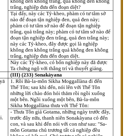
không đen không trắng, quả không đen không
trắng, nghiệp đưa đến đoạn diệt?
Tại đấy, này các Tỷ-kheo, phàm có tư tâm sở
nào để đoạn tận nghiệp đen, quả đen này;
phàm có tư tâm sở nào để đoạn tận nghiệp
trắng, quả trắng này; phàm có tư tâm sở nào để
đoạn tận nghiệp đen trắng, quả đen trắng này;
này các Tỷ-kheo, đây được gọi là nghiệp
không đen không trắng quả không đen không
trắng, nghiệp đưa đến đoạn diệt.
Này các Tỷ-kheo, có bốn nghiệp này đã được
Ta chứng ngộ với thắng trí và thuyết giảng.
(III) (233) Sonakàyana
iyā
1. Rồi Bà-la-môn Sikha Moggallàna đi đến
Thế Tôn; sau khi đến, nói lên với Thế Tôn
những lời chào đón hỏi thăm rồi ngồi xuống
một bên. Ngồi xuống một bên, Bà-la-môn
Sikha Moggallàna thưa với Thế Tôn:
- Thưa Tôn giả Gotama, những ngày trước đây,
i.
trước đây nữa, thanh niên Sonakàyana có đến
con, và sau khi đến nói với con như sau: "Sa-
môn Gotama chủ trương tất cả nghiệp đều