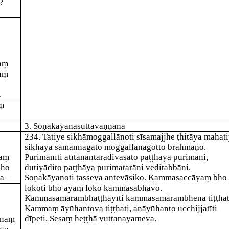
?
aṃ
daṃ
.
aṃ
3. Soṇakāyanasuttavaṇṇanā
234
. Tatiye
sikhāmoggallāno
ti sīsamajjhe ṭhitāya mahat
sikhāya samannāgato moggallānagotto brāhmaṇo.
yaṃ
Purimānī
ti atītānantaradivasato paṭṭhāya purimāni,
kho
dutiyādito paṭṭhāya
purimatarāni
veditabbāni.
a –
Soṇakāyano
ti tasseva antevāsiko.
Kammasaccāyaṃ bho
loko
ti bho ayaṃ loko kammasabhāvo.
Kammasamārambhaṭṭhāyī
ti kammasamārambhena tiṭṭhat
Kammaṃ āyūhantova tiṭṭhati, anāyūhanto ucchijjatīti
dīpeti. Sesaṃ heṭṭhā vuttanayameva.
ānaṃ