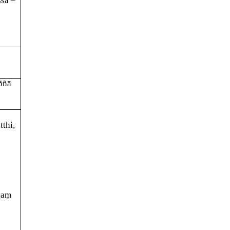
sa –
ññā
thi,
haṃ