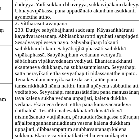
dadeyya. Yadi sukkaṃ bhaveyya, sukkavipākaṃ dadeyy
ṃ
Ubhayavipākassa pana appadānato akaṇhaṃ asukkanti
ayamettha attho.
2. Vitthārasuttavaṇṇanā
aṃ
233
. Dutiye
sabyābajjha
nti sadosaṃ.
Kāyasaṅkhāra
nti
kāyadvāracetanaṃ.
Abhisaṅkharotī
ti āyūhati sampiṇḍeti
Sesadvayepi eseva nayo.
Sabyābajjhaṃ loka
nti
sadukkhaṃ lokaṃ.
Sabyābajjhā phassā
ti sadukkhā
vipākaphassā.
Sabyābajjhaṃ vedanaṃ vediyatī
ti
sābādhaṃ vipākavedanaṃ vediyati.
Ekantadukkha
nti
ekanteneva dukkhaṃ, na sukhasammissaṃ.
Seyyathāpi
sattā nerayikā
ti ettha
seyyathāpī
ti nidassanatthe nipāto.
Tena kevalaṃ nerayikasatte dasseti, aññe pana
taṃsarikkhakā nāma natthi. Iminā upāyena sabbattha at
veditabbo.
Seyyathāpi manussā
tiādīsu pana manussāna
tāva kālena sukhā vedanā uppajjati, kālena dukkhā
haṃ
vedanā.
Ekacce
ca devā
ti ettha pana kāmāvacaradevā
daṭṭhabbā. Tesañhi mahesakkhatarā devatā disvā
nisinnāsanato vuṭṭhānaṃ, pārutauttarāsaṅgassa otāraṇa
añjalipaggaṇhanantiādīnaṃ vasena kālena dukkhaṃ
uppajjati, dibbasampattiṃ anubhavantānaṃ kālena
sukhaṃ.
Ekacce ca vinipātikā
ti ettha vemānikapetā