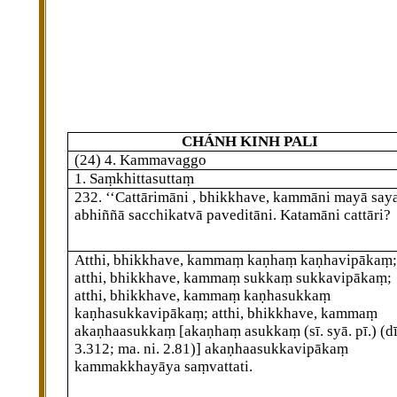
CHÁNH KINH PALI
(24) 4. Kammavaggo
1. Saṃkhittasuttaṃ
232
. ‘‘Cattārimāni
, bhikkhave, kammāni mayā say
abhiññā sacchikatvā paveditāni. Katamāni cattāri?
Atthi, bhikkhave, kammaṃ kaṇhaṃ kaṇhavipākaṃ;
atthi, bhikkhave, kammaṃ sukkaṃ sukkavipākaṃ;
atthi, bhikkhave, kammaṃ
kaṇhasukkaṃ
kaṇhasukkavipākaṃ; atthi, bhikkhave, kammaṃ
akaṇhaasukkaṃ
[akaṇhaṃ asukkaṃ (sī. syā. pī.) (dī.
3.312; ma. ni. 2.81)]
akaṇhaasukkavipākaṃ
kammakkhayāya saṃvattati.