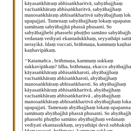
kāyasaṅkhāraṃ abhisaṅkharitvā, sabyābajjhaṃ
vacīsaṅkhāraṃ abhisaṅkharitvā, sabyābajjhaṃ
manosaṅkhāraṃ abhisaṅkharitvā sabyābajjhaṃ lo
upapajjati. Tamenaṃ sabyābajjhaṃ lokaṃ upapan
samānaṃ sabyābajjhā phassā phusanti. So
sabyābajjhehi phassehi phuṭṭho samāno sabyābajj
vedanaṃ vediyati ekantadukkhaṃ, seyyathāpi satt
nerayikā. Idaṃ vuccati, brāhmaṇa, kammaṃ kaṇha
kaṇhavipākaṃ.
‘‘Katamañca
, brāhmaṇa, kammaṃ sukkaṃ
sukkavipākaṃ? Idha, brāhmaṇa, ekacco abyābajjh
kāyasaṅkhāraṃ abhisaṅkharoti, abyābajjhaṃ
vacīsaṅkhāraṃ abhisaṅkharoti, abyābajjhaṃ
manosaṅkhāraṃ abhisaṅkharoti. So abyābajjhaṃ
kāyasaṅkhāraṃ abhisaṅkharitvā, abyābajjhaṃ
vacīsaṅkhāraṃ abhisaṅkharitvā
, abyābajjhaṃ
manosaṅkhāraṃ abhisaṅkharitvā abyābajjhaṃ lok
upapajjati. Tamenaṃ abyābajjhaṃ lokaṃ upapann
samānaṃ abyābajjhā phassā phusanti. So abyābajjh
phassehi phuṭṭho samāno abyābajjhaṃ vedanaṃ
vediyati ekantasukhaṃ, seyyathāpi devā subhakiṇh
Idaṃ vuccati, brāhmaṇa, kammaṃ sukkaṃ