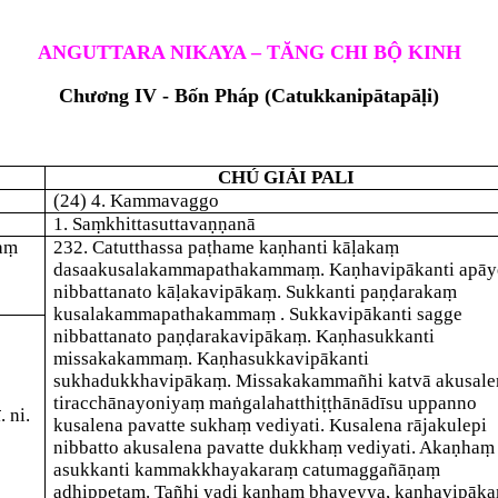
ANGUTTARA NIKAYA – TĂNG CHI BỘ KINH
Chương IV - Bốn Pháp
(
Catukkanipātapāḷi)
CHÚ GIẢI PALI
(24) 4. Kammavaggo
1. Saṃkhittasuttavaṇṇanā
aṃ
232
. Catutthassa
paṭhame
kaṇha
nti kāḷakaṃ
dasaakusalakammapathakammaṃ.
Kaṇhavipāka
nti apāy
nibbattanato kāḷakavipākaṃ.
Sukka
nti paṇḍarakaṃ
kusalakammapathakammaṃ
.
Sukkavipāka
nti sagge
nibbattanato paṇḍarakavipākaṃ.
Kaṇhasukka
nti
missakakammaṃ.
Kaṇhasukkavipāka
nti
sukhadukkhavipākaṃ. Missakakammañhi katvā akusale
tiracchānayoniyaṃ maṅgalahatthiṭṭhānādīsu uppanno
 ni.
kusalena pavatte sukhaṃ vediyati. Kusalena rājakulepi
nibbatto akusalena pavatte dukkhaṃ vediyati.
Akaṇhaṃ
asukka
nti kammakkhayakaraṃ catumaggañāṇaṃ
adhippetaṃ. Tañhi yadi kaṇhaṃ bhaveyya, kaṇhavipāk