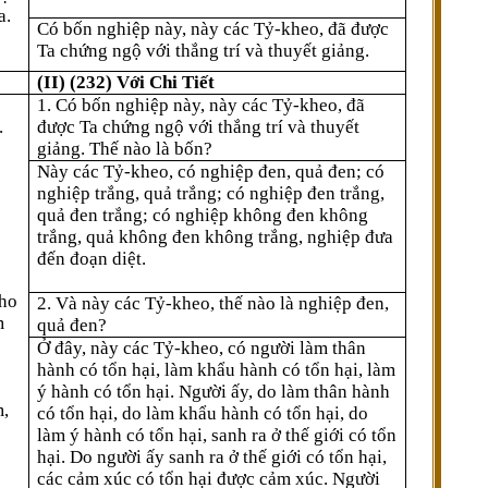
a.
Có bốn nghiệp này, này các Tỷ-kheo, đã được
Ta chứng ngộ với thắng trí và thuyết giảng.
(II) (232) Với Chi Tiết
1. Có bốn nghiệp này, này các Tỷ-kheo, đã
.
được Ta chứng ngộ với thắng trí và thuyết
giảng. Thế nào là bốn?
Này các Tỷ-kheo, có nghiệp đen, quả đen; có
nghiệp trắng, quả trắng; có nghiệp đen trắng,
quả đen trắng; có nghiệp không đen không
trắng, quả không đen không trắng, nghiệp đưa
đến đoạn diệt.
tho
2. Và này các Tỷ-kheo, thế nào là nghiệp đen,
ṃ
quả đen?
Ở đây, này các Tỷ-kheo, có người làm thân
hành có tổn hại, làm khẩu hành có tổn hại, làm
ý hành có tổn hại. Người ấy, do làm thân hành
ṃ,
có tổn hại, do làm khẩu hành có tổn hại, do
làm ý hành có tổn hại, sanh ra ở thế giới có tổn
hại. Do người ấy sanh ra ở thế giới có tổn hại,
các cảm xúc có tổn hại được cảm xúc. Người