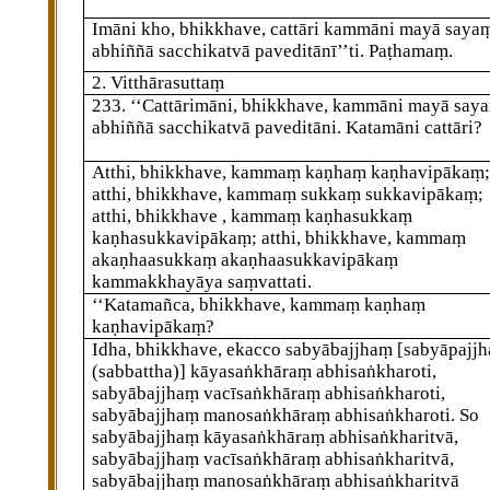
Imāni kho, bhikkhave, cattāri kammāni mayā saya
abhiññā sacchikatvā paveditānī’’ti. Paṭhamaṃ.
2. Vitthārasuttaṃ
233
. ‘‘Cattārimāni, bhikkhave, kammāni mayā say
abhiññā sacchikatvā paveditāni. Katamāni cattāri?
Atthi, bhikkhave, kammaṃ kaṇhaṃ kaṇhavipākaṃ;
atthi, bhikkhave, kammaṃ sukkaṃ sukkavipākaṃ;
atthi, bhikkhave
, kammaṃ kaṇhasukkaṃ
kaṇhasukkavipākaṃ; atthi, bhikkhave, kammaṃ
akaṇhaasukkaṃ akaṇhaasukkavipākaṃ
kammakkhayāya saṃvattati.
‘‘Katamañca, bhikkhave, kammaṃ kaṇhaṃ
kaṇhavipākaṃ?
Idha, bhikkhave, ekacco sabyābajjhaṃ
[sabyāpajj
(sabbattha)]
kāyasaṅkhāraṃ abhisaṅkharoti,
sabyābajjhaṃ vacīsaṅkhāraṃ abhisaṅkharoti,
sabyābajjhaṃ
manosaṅkhāraṃ abhisaṅkharoti. So
sabyābajjhaṃ kāyasaṅkhāraṃ abhisaṅkharitvā,
sabyābajjhaṃ vacīsaṅkhāraṃ abhisaṅkharitvā,
sabyābajjhaṃ manosaṅkhāraṃ abhisaṅkharitvā