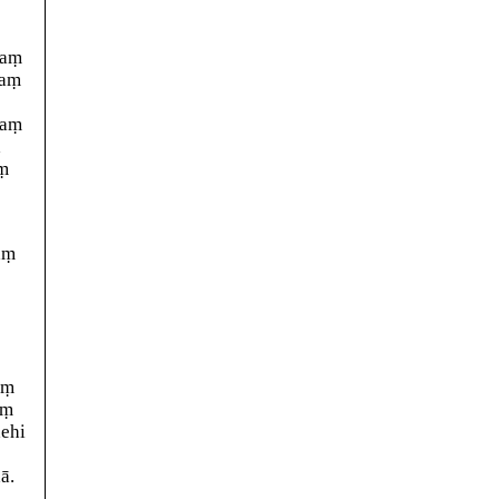
kaṃ
naṃ
haṃ
ā
ṃ
aṃ
aṃ
aṃ
ehi
ā.