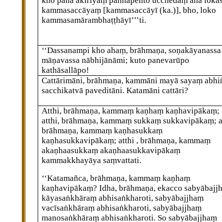
kho pana akiriyaṃ paññapento ucchedaṃ āha lokas
kammasaccāyaṃ
[kammasaccāyī (ka.)]
, bho, loko
kammasamārambhaṭṭhāyī’’’ti.
‘‘Dassanampi kho ahaṃ, brāhmaṇa, soṇakāyanassa
māṇavassa nābhijānāmi; kuto panevarūpo
kathāsallāpo!
Cattārimāni, brāhmaṇa, kammāni mayā sayaṃ abhi
sacchikatvā paveditāni. Katamāni cattāri?
Atthi, brāhmaṇa, kammaṃ kaṇhaṃ kaṇhavipākaṃ;
atthi, brāhmaṇa, kammaṃ sukkaṃ sukkavipākaṃ; at
brāhmaṇa, kammaṃ kaṇhasukkaṃ
kaṇhasukkavipākaṃ; atthi
, brāhmaṇa, kammaṃ
akaṇhaasukkaṃ akaṇhaasukkavipākaṃ
kammakkhayāya saṃvattati.
‘‘Katamañca, brāhmaṇa, kammaṃ kaṇhaṃ
kaṇhavipākaṃ? Idha, brāhmaṇa, ekacco sabyābajj
kāyasaṅkhāraṃ abhisaṅkharoti, sabyābajjhaṃ
vacīsaṅkhāraṃ abhisaṅkharoti, sabyābajjhaṃ
manosaṅkhāraṃ abhisaṅkharoti. So sabyābajjhaṃ