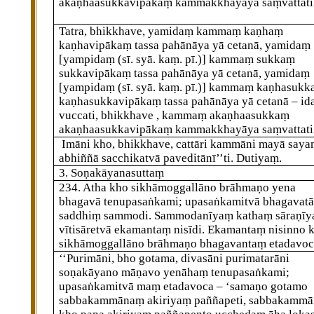
akaṇhaasukkavipākaṃ kammakkhayāya saṃvattati
Tatra, bhikkhave, yamidaṃ kammaṃ kaṇhaṃ
kaṇhavipākaṃ tassa pahānāya yā cetanā, yamidaṃ
[yampidaṃ (sī. syā. kaṃ. pī.)]
kammaṃ sukkaṃ
sukkavipākaṃ tassa pahānāya yā cetanā, yamidaṃ
[yampidaṃ (sī. syā. kaṃ. pī.)]
kammaṃ kaṇhasukk
kaṇhasukkavipākaṃ tassa pahānāya
yā cetanā – i
vuccati, bhikkhave
, kammaṃ akaṇhaasukkaṃ
akaṇhaasukkavipākaṃ kammakkhayāya saṃvattati
Imāni kho, bhikkhave, cattāri kammāni mayā say
abhiññā sacchikatvā paveditānī’’ti. Dutiyaṃ.
3. Soṇakāyanasuttaṃ
234
. Atha
kho sikhāmoggallāno brāhmaṇo yena
bhagavā tenupasaṅkami; upasaṅkamitvā bhagavatā
saddhiṃ sammodi. Sammodanīyaṃ kathaṃ sāraṇī
vītisāretvā ekamantaṃ nisīdi. Ekamantaṃ nisinno 
sikhāmoggallāno brāhmaṇo bhagavantaṃ etadavoc
‘‘Purimāni, bho gotama, divasāni purimatarāni
soṇakāyano māṇavo yenāhaṃ tenupasaṅkami;
upasaṅkamitvā maṃ etadavoca – ‘samaṇo gotamo
sabbakammānaṃ akiriyaṃ paññapeti, sabbakamm