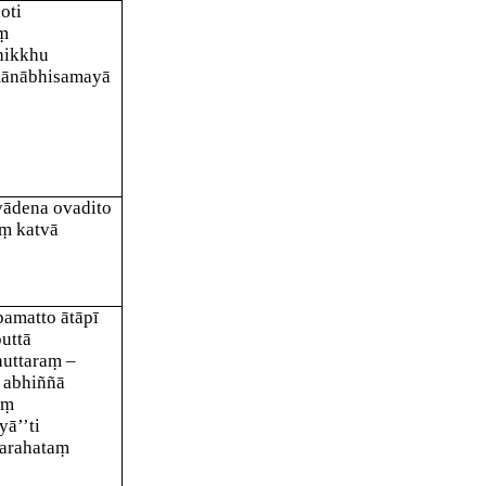
oti
ṃ
hikkhu
mānābhisamayā
vādena ovadito
ṃ katvā
amatto ātāpī
puttā
uttaraṃ –
 abhiññā
aṃ
ā’’ti
 arahataṃ