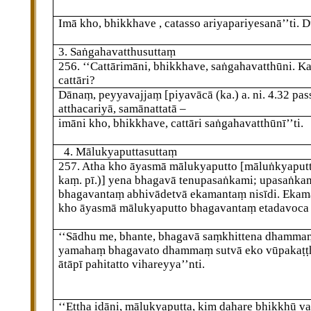
Imā kho, bhikkhave
, catasso ariyapariyesanā’’ti. 
3. Saṅgahavatthusuttaṃ
256
. ‘‘Cattārimāni, bhikkhave, saṅgahavatthūni. K
cattāri?
Dānaṃ, peyyavajjaṃ
[piyavācā (ka.) a. ni. 4.32 pa
atthacariyā, samānattatā –
imāni kho, bhikkhave, cattāri saṅgahavatthūnī’’ti.
4. Mālukyaputtasuttaṃ
257
. Atha kho āyasmā mālukyaputto
[māluṅkyaputto
kaṃ. pī.)]
yena bhagavā tenupasaṅkami; upasaṅka
bhagavantaṃ abhivādetvā ekamantaṃ nisīdi. Ekam
kho āyasmā mālukyaputto bhagavantaṃ etadavoca
‘‘Sādhu me, bhante, bhagavā saṃkhittena dhammaṃ
yamahaṃ bhagavato dhammaṃ sutvā eko vūpakaṭṭ
ātāpī pahitatto vihareyya’’nti.
‘‘Ettha idāni, mālukyaputta, kiṃ dahare bhikkhū v