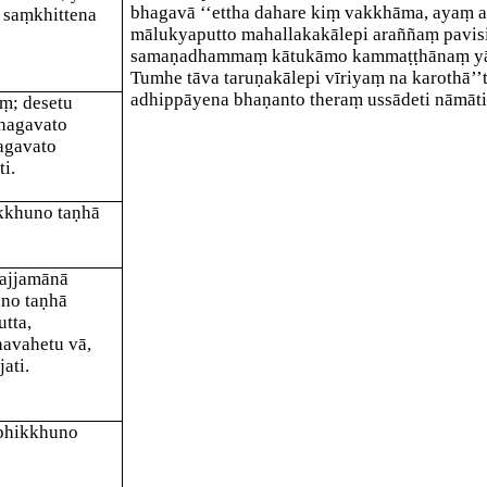
bhagavā ‘‘ettha dahare kiṃ vakkhāma, ayaṃ
 saṃkhittena
mālukyaputto mahallakakālepi araññaṃ pavis
samaṇadhammaṃ kātukāmo
kammaṭṭhānaṃ yā
Tumhe tāva taruṇakālepi vīriyaṃ na karothā’’t
adhippāyena bhaṇanto theraṃ ussādeti nāmāti
ṃ; desetu
hagavato
agavato
ti.
ikkhuno taṇhā
pajjamānā
uno taṇhā
tta,
havahetu vā,
ati.
 bhikkhuno