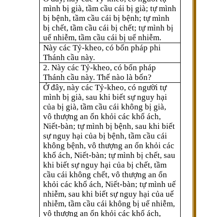
mình bị già, tầm cầu cái bị già; tự mình
bị bệnh, tầm cầu cái bị bệnh; tự mình
bị chết, tầm cầu cái bị chết; tự mình bị
uế nhiễm, tầm cầu cái bị uế nhiễm.
Này các Tỷ-kheo, có bốn pháp phi
Thánh cầu này.
2. Này các Tỷ-kheo, có bốn pháp
Thánh cầu này. Thế nào là bốn?
Ở đây, này các Tỷ-kheo, có người tự
mình bị già, sau khi biết sự nguy hại
của bị già, tầm cầu cái không bị già,
vô thượng an ổn khỏi các khổ ách,
Niết-bàn; tự mình bị bệnh, sau khi biết
sự nguy hại của bị bệnh, tầm cầu cái
không bệnh, vô thượng an ổn khỏi các
khổ ách, Niết-bàn; tự mình bị chết, sau
khi biết sự nguy hại của bị chết, tầm
cầu cái không chết, vô thượng an ổn
khỏi các khổ ách, Niết-bàn; tự mình uế
nhiễm, sau khi biết sự nguy hại của uế
nhiễm, tầm cầu cái không bị uế nhiễm,
vô thượng an ổn khỏi các khổ ách,