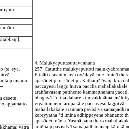
Dutiyaṃ.
atamāni
ssitabbaṃ]
,
4. Mālukyaputtasuttavaṇṇanā
 (sī. syā.
257
. Catutthe
mālukyaputto
ti mālukyabrāhmaṇ
mitvā
Etthā
ti etasmiṃ tava ovādayācane. Iminā ther
antaṃ nisinno
apasādetipi ussādetipi. Kathaṃ? Ayaṃ kira da
 –
paccayesu laggo hutvā pacchā mahallakakāle
araññavāsaṃ patthento kammaṭṭhānaṃ yācati.
bhagavā ‘‘ettha dahare kiṃ vakkhāma, māluk
 desetu,
viya tumhepi taruṇakāle paccayesu laggitvā
ho appamatto
mahallakakāle araññaṃ pavisitvā samaṇadh
kareyyāthā’’ti iminā adhippāyena bhaṇanto t
apasādeti nāma. Yasmā pana thero mahallakak
araññaṃ pavisitvā samaṇadhammaṃ kātukāmo
akkhāma; yatra