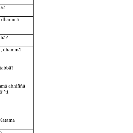
bā?
e, dhammā
bbā?
ve, dhammā
tabbā?
ammā abhiññā
’’ti.
 Katamā
o