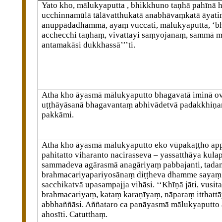
Yato
kho, mālukyaputta
, bhikkhuno taṇhā pahīnā h
ucchinnamūlā tālāvatthukatā anabhāvaṃkatā āyati
anuppādadhammā, ayaṃ vuccati, mālukyaputta, ‘b
acchecchi taṇhaṃ, vivattayi saṃyojanaṃ, sammā 
antamakāsi dukkhassā’’’ti.
Atha kho āyasmā mālukyaputto bhagavatā iminā o
uṭṭhāyāsanā bhagavantaṃ abhivādetvā padakkhiṇa
pakkāmi.
Atha kho āyasmā mālukyaputto eko vūpakaṭṭho app
pahitatto viharanto nacirasseva – yassatthāya kula
sammadeva agārasmā anagāriyaṃ pabbajanti, tadan
brahmacariyapariyosānaṃ diṭṭheva dhamme sayaṃ
sacchikatvā upasampajja vihāsi. ‘‘Khīṇā jāti, vusit
brahmacariyaṃ, kataṃ karaṇīyaṃ, nāparaṃ itthattāy
abbhaññāsi. Aññataro ca panāyasmā mālukyaputto
ahosīti. Catutthaṃ.