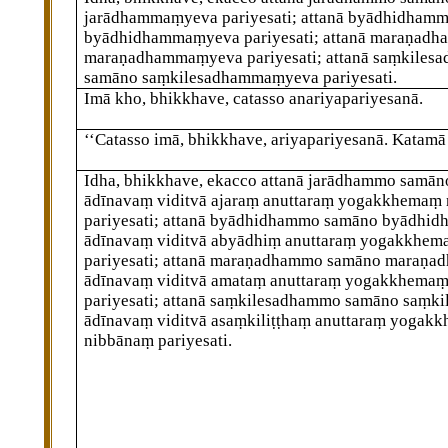
jarādhammaṃyeva pariyesati; attanā byādhidham
byādhidhammaṃyeva pariyesati; attanā maraṇad
maraṇadhammaṃyeva pariyesati; attanā
saṃkiles
samāno saṃkilesadhammaṃyeva pariyesati.
Imā kho, bhikkhave, catasso anariyapariyesanā.
‘‘Catasso imā, bhikkhave, ariyapariyesanā. Katamā
Idha, bhikkhave, ekacco attanā jarādhammo samā
ādīnavaṃ viditvā ajaraṃ anuttaraṃ yogakkhemaṃ
pariyesati; attanā byādhidhammo samāno byādhi
ādīnavaṃ viditvā abyādhiṃ anuttaraṃ yogakkhe
pariyesati; attanā maraṇadhammo samāno maraṇ
ādīnavaṃ viditvā amataṃ anuttaraṃ yogakkhema
pariyesati; attanā saṃkilesadhammo samāno saṃk
ādīnavaṃ
viditvā asaṃkiliṭṭhaṃ anuttaraṃ yogak
nibbānaṃ pariyesati.