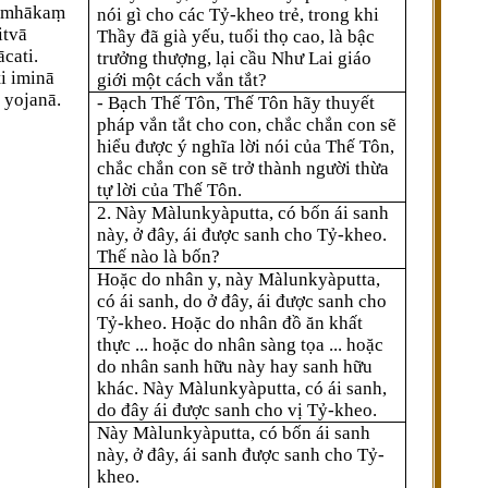
 amhākaṃ
nói gì cho các Tỷ-kheo trẻ, trong khi
itvā
Thầy đã già yếu, tuổi thọ cao, là bậc
cati.
trưởng thượng, lại cầu Như Lai giáo
i iminā
giới một cách vắn tắt?
 yojanā.
- Bạch Thế Tôn, Thế Tôn hãy thuyết
pháp vắn tắt cho con, chắc chắn con sẽ
hiểu được ý nghĩa lời nói của Thế Tôn,
chắc chắn con sẽ trở thành người thừa
tự lời của Thế Tôn.
2. Này Màlunkyàputta, có bốn ái sanh
này, ở đây, ái được sanh cho Tỷ-kheo.
Thế nào là bốn?
Hoặc do nhân y, này Màlunkyàputta,
có ái sanh, do ở đây, ái được sanh cho
Tỷ-kheo. Hoặc do nhân đồ ăn khất
thực ... hoặc do nhân sàng tọa ... hoặc
do nhân sanh hữu này hay sanh hữu
khác. Này Màlunkyàputta, có ái sanh,
do đây ái được sanh cho vị Tỷ-kheo.
Này Màlunkyàputta, có bốn ái sanh
này, ở đây, ái sanh được sanh cho Tỷ-
kheo.