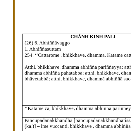
CHÁNH KINH PALI
(26) 6. Abhiññāvaggo
1. Abhiññāsuttaṃ
254
. ‘‘Cattārome
, bhikkhave, dhammā. Katame cat
Atthi, bhikkhave, dhammā abhiññā pariññeyyā; att
dhammā abhiññā pahātabbā; atthi, bhikkhave, dh
bhāvetabbā; atthi, bhikkhave, dhammā abhiññā sac
‘‘Katame ca, bhikkhave, dhammā abhiññā pariññe
Pañcupādānakkhandhā
[pañcupādānakkhandhātiss
(ka.)]
– ime vuccanti, bhikkhave
, dhammā abhiññā