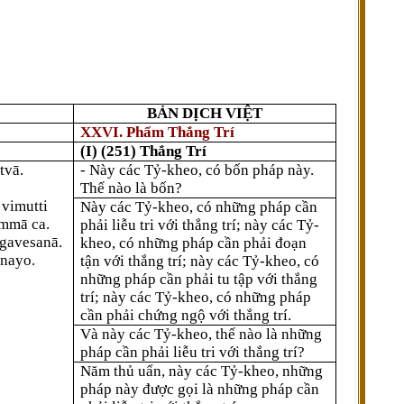
BẢN DỊCH VIỆT
XXVI. Phẩm Thắng Trí
(I) (251) Thắng Trí
itvā.
- Này các Tỷ-kheo, có bốn pháp này.
Thế nào là bốn?
 vimutti
Này các Tỷ-kheo, có những pháp cần
ammā ca.
phải liễu tri với thắng trí; này các Tỷ-
 gavesanā.
kheo, có những pháp cần phải đoạn
 nayo.
tận với thắng trí; này các Tỷ-kheo, có
những pháp cần phải tu tập với thắng
trí; này các Tỷ-kheo, có những pháp
cần phải chứng ngộ với thắng trí.
Và này các Tỷ-kheo, thế nào là những
pháp cần phải liễu tri với thắng trí?
Năm thủ uẩn, này các Tỷ-kheo, những
pháp này được gọi là những pháp cần