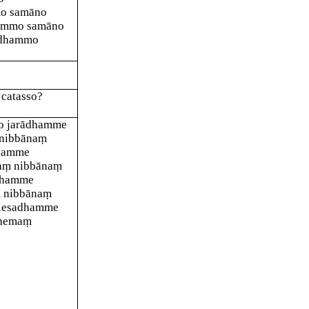
mo samāno
hammo samāno
adhammo
 catasso?
no jarādhamme
 nibbānaṃ
dhamme
maṃ
nibbānaṃ
adhamme
ṃ nibbānaṃ
ilesadhamme
khemaṃ