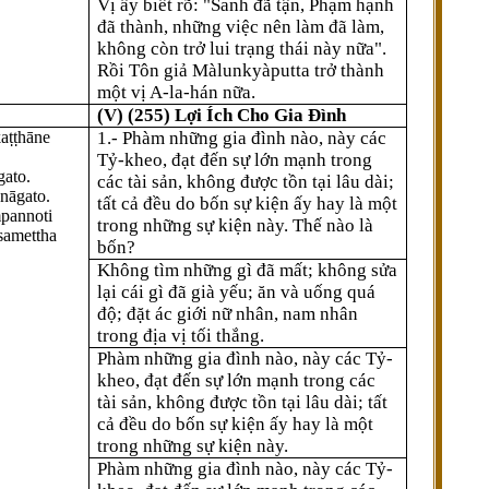
Vị ấy biết rõ: "Sanh đã tận, Phạm hạnh
đã thành, những việc nên làm đã làm,
không còn trở lui trạng thái này nữa".
Rồi Tôn giả Màlunkyàputta trở thành
một vị A-la-hán nữa.
(V) (255) Lợi Ích Cho Gia Ðình
kaṭṭhāne
1.- Phàm những gia đình nào, này các
Tỷ-kheo, đạt đến sự lớn mạnh trong
gato.
các tài sản, không được tồn tại lâu dài;
nāgato.
tất cả đều do bốn sự kiện ấy hay là một
mpanno
ti
trong những sự kiện này. Thế nào là
samettha
bốn?
Không tìm những gì đã mất; không sửa
lại cái gì đã già yếu; ăn và uống quá
độ; đặt ác giới nữ nhân, nam nhân
trong địa vị tối thắng.
Phàm những gia đình nào, này các Tỷ-
kheo, đạt đến sự lớn mạnh trong các
tài sản, không được tồn tại lâu dài; tất
cả đều do bốn sự kiện ấy hay là một
trong những sự kiện này.
Phàm những gia đình nào, này các Tỷ-