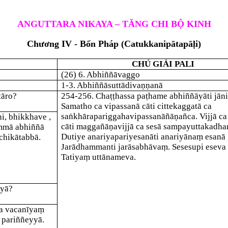
ANGUTTARA NIKAYA – TĂNG CHI BỘ KINH
Chương IV - Bốn Pháp
(
Catukkanipātapāḷi)
CHÚ GIẢI PALI
(26) 6. Abhiññāvaggo
1-3. Abhiññāsuttādivaṇṇanā
tāro?
254-256
. Chaṭṭhassa
paṭhame
abhiññāyā
ti jān
Samatho ca vipassanā cā
ti cittekaggatā ca
saṅkhārapariggahavipassanāñāṇañca.
Vijjā ca
hi, bhikkhave
,
cā
ti maggañāṇavijjā ca sesā sampayuttakadh
ammā abhiññā
Dutiye
anariyapariyesanā
ti anariyānaṃ esanā
chikātabbā.
Jarādhamma
nti jarāsabhāvaṃ. Sesesupi eseva
Tatiyaṃ uttānameva.
yyā?
a vacanīyaṃ
 pariññeyyā.