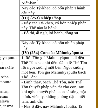
Niết-bàn.
Này các Tỷ-kheo, có bốn pháp Thánh
cầu này.
(III) (253) Nhiếp Pháp
- Này các Tỷ-kheo, có bốn nhiếp pháp
này. Thế nào là bốn?
- Bố thí, ái ngữ, lợi hành, đồng sự.
Này các Tỷ-kheo, có bốn nhiếp pháp
này.
(IV) (254) Con của Màlunkyàputta
iyā putto.
1. Rồi Tôn giả Màlunkyàputta đi đến
aṃ
Thế Tôn; sau khi đến, đảnh lễ Thế Tôn
harakāle
rồi ngồi xuống một bên. Ngồi xuống
một bên, Tôn giả Màlunkyàputta bạch
 Atha
Thế Tôn:
yaputto
- Lành thay, bạch Thế Tôn, nếu Thế
Tôn thuyết pháp vắn tắt cho con; sau
ammaṃ
khi nghe thuyết pháp con sẽ sống một
heraṃ
mình, viễn ly, không phóng dật, nhiệt
āleva
tâm, tinh cần.
, tasmā
- Nay ở đây, này Màlunkyàputta, Ta