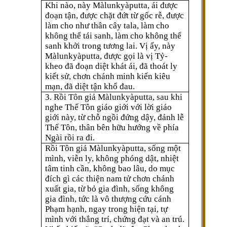
Khi nào, này Màlunkyàputta, ái được
đoạn tận, được chặt đứt từ gốc rễ, được
làm cho như thân cây tala, làm cho
không thể tái sanh, làm cho không thể
sanh khởi trong tương lai. Vị ấy, này
Màlunkyàputta, được gọi là vị Tỷ-
kheo đã đoạn diệt khát ái, đã thoát ly
kiết sử, chơn chánh minh kiến kiêu
mạn, đã diệt tận khổ đau.
3. Rồi Tôn giả Màlunkyàputta, sau khi
nghe Thế Tôn giáo giới với lời giáo
giới này, từ chỗ ngồi đứng dậy, đảnh lễ
Thế Tôn, thân bên hữu hướng về phía
Ngài rồi ra đi.
Rồi Tôn giả Màlunkyàputta, sống một
mình, viễn ly, không phóng dật, nhiệt
tâm tinh cần, không bao lâu, do mục
đích gì các thiện nam tử chơn chánh
xuất gia, từ bỏ gia đình, sống không
gia đình, tức là vô thượng cứu cánh
Phạm hạnh, ngay trong hiện tại, tự
mình với thắng trí, chứng đạt và an trú.