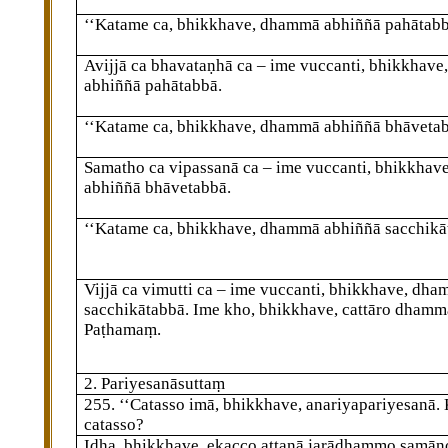
‘‘Katame ca, bhikkhave, dhammā abhiññā pahātab
Avijjā ca bhavataṇhā ca – ime vuccanti, bhikkhav
abhiññā pahātabbā.
‘‘Katame ca, bhikkhave, dhammā abhiññā bhāveta
Samatho ca vipassanā ca – ime vuccanti, bhikkha
abhiññā bhāvetabbā.
‘‘Katame ca, bhikkhave, dhammā abhiññā sacchikā
Vijjā ca vimutti ca – ime vuccanti, bhikkhave, dh
sacchikātabbā. Ime kho, bhikkhave, cattāro dhammā
Paṭhamaṃ.
2. Pariyesanāsuttaṃ
255
. ‘‘Catasso imā, bhikkhave, anariyapariyesanā.
catasso?
Idha, bhikkhave, ekacco attanā jarādhammo samān