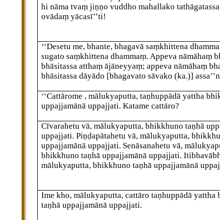
hi nāma tvaṃ jiṇṇo vuddho mahallako tathāgatassa
ovādaṃ yācasī’’ti!
‘‘Desetu me, bhante, bhagavā saṃkhittena dhamma
sugato saṃkhittena dhammaṃ. Appeva nāmāhaṃ b
bhāsitassa atthaṃ ājāneyyaṃ; appeva nāmāhaṃ bh
bhāsitassa dāyādo
[bhagavato sāvako (ka.)]
assa’’n
‘‘Cattārome
, mālukyaputta, taṇhuppādā yattha bh
uppajjamānā uppajjati. Katame cattāro?
Cīvarahetu vā, mālukyaputta, bhikkhuno taṇhā up
uppajjati. Piṇḍapātahetu vā, mālukyaputta, bhikkh
uppajjamānā uppajjati. Senāsanahetu vā, mālukyapu
bhikkhuno taṇhā uppajjamānā uppajjati. Itibhavāb
mālukyaputta, bhikkhuno taṇhā uppajjamānā uppajj
Ime
kho, mālukyaputta, cattāro taṇhuppādā yattha
taṇhā uppajjamānā uppajjati.