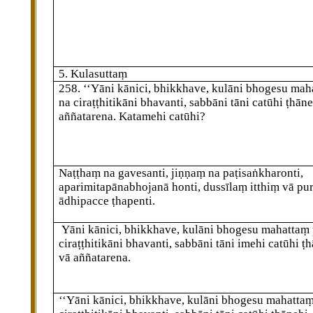
5. Kulasuttaṃ
258
. ‘‘Yāni kānici, bhikkhave, kulāni bhogesu mah
na ciraṭṭhitikāni bhavanti, sabbāni tāni catūhi ṭhān
aññatarena. Katamehi catūhi?
Naṭṭhaṃ na gavesanti, jiṇṇaṃ na paṭisaṅkharonti,
aparimitapānabhojanā honti, dussīlaṃ itthiṃ vā pu
ādhipacce ṭhapenti.
Yāni kānici, bhikkhave, kulāni bhogesu mahattaṃ 
ciraṭṭhitikāni bhavanti, sabbāni tāni imehi catūhi ṭ
vā aññatarena.
‘‘Yāni kānici, bhikkhave, kulāni bhogesu mahattaṃ