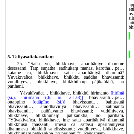
a
et
o
sī
añ
bh
5. Tatiyasattakasuttaṃ
25
. ‘‘Satta
vo, bhikkhave, aparihāniye dhamme
desessāmi. Taṃ suṇātha, sādhukaṃ manasi karotha…pe…
katame ca, bhikkhave, satta aparihāniyā dhammā?
Yāvakīvañca, bhikkhave, bhikkhū saddhā bhavissanti;
vuddhiyeva, bhikkhave, bhikkhūnaṃ pāṭikaṅkhā, no
parihāni.
‘‘Yāvakīvañca
, bhikkhave, bhikkhū hirimanto
[hirīmā
(sī.), hirimanā (dī. ni. 2.138)]
bhavissanti…pe…
ottappino
[ottāpīno (sī.)]
bhavissanti… bahussutā
bhavissanti… āraddhavīriyā bhavissanti… satimanto
bhavissanti… paññavanto bhavissanti; vuddhiyeva,
bhikkhave, bhikkhūnaṃ pāṭikaṅkhā, no parihāni.
‘‘Yāvakīvañca, bhikkhave, ime satta aparihāniyā
dhammā
bhikkhūsu ṭhassanti, imesu ca sattasu aparihāniyesu
dhammesu bhikkhū sandississanti; vuddhiyeva, bhikkhave,
bhikkhūnaṃ pāṭikaṅkhā, no parihānī’’ti. Pañcamaṃ.