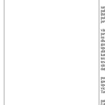
sa
pa
ṭh
p
pa
vā
pa
n
dh
gu
u
ab
ka
te
te
sā
da
pu
ga
up
vic
Ta
pa
G