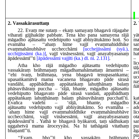
2. Vassakārasuttaṃ
2.
22
. Evaṃ
me sutaṃ – ekaṃ samayaṃ bhagavā rājagahe
viharati gijjhakūṭe pabbate. Tena kho pana samayena rājā
y
māgadho ajātasattu vedehiputto vajjī abhiyātukāmo hoti. So
ma
evamāha – ‘‘ahaṃ hime vajjī evaṃmahiddhike
sa
evaṃmahānubhāve ucchecchāmi
[ucchejjissāmi (syā.),
ma
ucchijjissāmi (ka.)]
, vajjī vināsessāmi, vajjī anayabyasanaṃ
ha
āpādessāmī’’ti
[āpādessāmi vajjīti (ka.) dī. ni. 2.131]
.
– 
l
Atha kho rājā māgadho ajātasattu vedehiputto
tā
vassakāraṃ brāhmaṇaṃ māgadhamahāmattaṃ āmantesi –
av
‘‘ehi tvaṃ, brāhmaṇa, yena bhagavā tenupasaṅkama;
u
upasaṅkamitvā mama vacanena bhagavato pāde sirasā
n
vandāhi, appābādhaṃ appātaṅkaṃ lahuṭṭhānaṃ balaṃ
ñā
phāsuvihāraṃ puccha – ‘rājā, bhante, māgadho ajātasattu
vedehiputto bhagavato pāde sirasā vandati, appābādhaṃ
appātaṅkaṃ lahuṭṭhānaṃ balaṃ phāsuvihāraṃ pucchatī’ti.
ka
Evañca vadehi – ‘rājā, bhante, māgadho
Ka
ajātasattu
vedehiputto vajjī abhiyātukāmo. So evamāha –
ad
‘ahaṃ hime vajjī evaṃmahiddhike evaṃmahānubhāve
li
ucchecchāmi, vajjī vināsessāmi, vajjī anayabyasanaṃ
ot
āpādessāmī’ti
. Yathā
te bhagavā byākaroti, taṃ sādhukaṃ
sa
uggahetvā mama āroceyyāsi. Na hi tathāgatā vitathaṃ
pu
bhaṇantī’’ti.
āg
p
‘‘Evaṃ, bho’’ti kho vassakāro brāhmaṇo