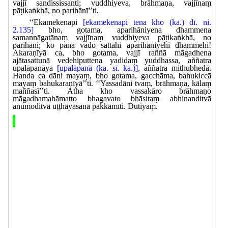
vajjī sandississanti; vuddhiyeva, brāhmaṇa, vajjīnaṃ
pāṭikaṅkhā, no parihānī’’ti.
‘‘Ekamekenapi
[ekamekenapi tena kho (ka.) dī. ni.
2.135]
bho, gotama, aparihāniyena dhammena
samannāgatānaṃ vajjīnaṃ vuddhiyeva pāṭikaṅkhā, no
parihāni; ko pana vādo sattahi aparihāniyehi dhammehi!
Akaraṇīyā ca, bho gotama, vajjī raññā māgadhena
ajātasattunā vedehiputtena yadidaṃ yuddhassa, aññatra
upalāpanāya
[upalāpanā (ka. sī. ka.)]
, aññatra mithubhedā.
Handa ca dāni mayaṃ, bho gotama, gacchāma, bahukiccā
mayaṃ bahukaraṇīyā’’ti. ‘‘Yassadāni tvaṃ, brāhmaṇa, kālaṃ
maññasī’’ti. Atha kho vassakāro brāhmaṇo
māgadhamahāmatto bhagavato bhāsitaṃ abhinanditvā
anumoditvā uṭṭhāyāsanā pakkāmīti. Dutiyaṃ.