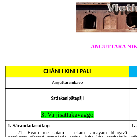
ANGUTTARA NIK
CHÁNH KINH PALI
Aṅguttaranikāyo
Sattakanipātapāḷi
3. Vajjisattakavaggo
1. Sārandadasuttaṃ
1.
21
. Evaṃ
me sutaṃ – ekaṃ samayaṃ bhagavā