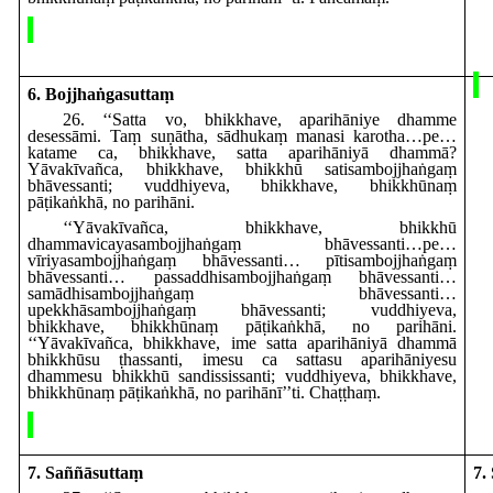
6. Bojjhaṅgasuttaṃ
26
. ‘‘Satta vo, bhikkhave, aparihāniye dhamme
desessāmi. Taṃ suṇātha, sādhukaṃ manasi karotha…pe…
katame ca, bhikkhave, satta aparihāniyā dhammā?
Yāvakīvañca, bhikkhave, bhikkhū satisambojjhaṅgaṃ
bhāvessanti; vuddhiyeva, bhikkhave, bhikkhūnaṃ
pāṭikaṅkhā, no parihāni.
‘‘Yāvakīvañca, bhikkhave, bhikkhū
dhammavicayasambojjhaṅgaṃ bhāvessanti…pe…
vīriyasambojjhaṅgaṃ bhāvessanti… pītisambojjhaṅgaṃ
bhāvessanti… passaddhisambojjhaṅgaṃ bhāvessanti…
samādhisambojjhaṅgaṃ bhāvessanti…
upekkhāsambojjhaṅgaṃ bhāvessanti; vuddhiyeva,
bhikkhave, bhikkhūnaṃ pāṭikaṅkhā, no parihāni.
‘‘Yāvakīvañca, bhikkhave, ime satta aparihāniyā dhammā
bhikkhūsu ṭhassanti, imesu ca sattasu aparihāniyesu
dhammesu bhikkhū sandississanti; vuddhiyeva, bhikkhave,
bhikkhūnaṃ pāṭikaṅkhā, no parihānī’’ti. Chaṭṭhaṃ.
7. Saññāsuttaṃ
7.