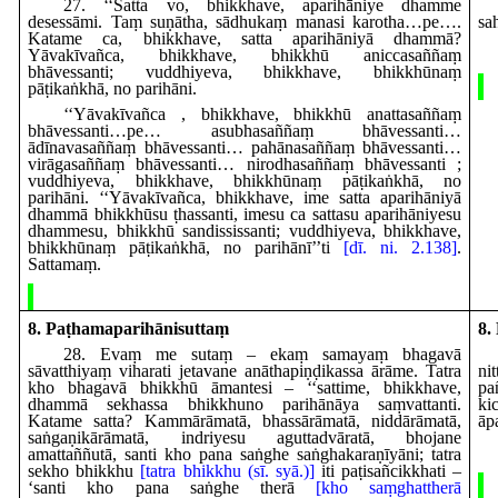
27
. ‘‘Satta
vo, bhikkhave, aparihāniye dhamme
desessāmi. Taṃ suṇātha, sādhukaṃ manasi karotha…pe….
sa
Katame ca, bhikkhave, satta aparihāniyā
dhammā?
Yāvakīvañca, bhikkhave, bhikkhū aniccasaññaṃ
bhāvessanti; vuddhiyeva, bhikkhave, bhikkhūnaṃ
pāṭikaṅkhā, no parihāni.
‘‘Yāvakīvañca
, bhikkhave, bhikkhū anattasaññaṃ
bhāvessanti…pe… asubhasaññaṃ bhāvessanti…
ādīnavasaññaṃ bhāvessanti… pahānasaññaṃ bhāvessanti…
virāgasaññaṃ bhāvessanti… nirodhasaññaṃ bhāvessanti
;
vuddhiyeva, bhikkhave, bhikkhūnaṃ pāṭikaṅkhā, no
parihāni. ‘‘Yāvakīvañca, bhikkhave, ime satta aparihāniyā
dhammā bhikkhūsu ṭhassanti, imesu ca sattasu aparihāniyesu
dhammesu, bhikkhū sandississanti; vuddhiyeva, bhikkhave,
bhikkhūnaṃ pāṭikaṅkhā, no parihānī’’ti
[dī. ni. 2.138]
.
Sattamaṃ.
8. Paṭhamaparihānisuttaṃ
8.
28
. Evaṃ me sutaṃ – ekaṃ samayaṃ bhagavā
sāvatthiyaṃ viharati jetavane anāthapiṇḍikassa ārāme. Tatra
ni
kho bhagavā bhikkhū āmantesi – ‘‘sattime, bhikkhave,
pa
dhammā sekhassa bhikkhuno parihānāya saṃvattanti.
ki
Katame satta? Kammārāmatā, bhassārāmatā, niddārāmatā,
āp
saṅgaṇikārāmatā, indriyesu aguttadvāratā, bhojane
amattaññutā, santi kho pana saṅghe saṅghakaraṇīyāni; tatra
sekho bhikkhu
[tatra bhikkhu (sī. syā.)]
iti paṭisañcikkhati –
‘santi kho pana saṅghe therā
[kho saṃghattherā