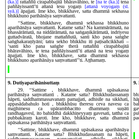
(ka.)]
rattaññū cirapabbajitā bhāravāhino, te
[na te (ka.)]
tena
paññāyissantī’ti attanā tesu yogaṃ
[attanā voyogaṃ (sī.
syā.)]
āpajjati. Ime kho, bhikkhave, satta dhammā sekhassa
bhikkhuno parihānāya saṃvattanti.
‘‘Sattime, bhikkhave, dhammā sekhassa bhikkhuno
aparihānāya saṃvattanti. Katame satta? Na
kammārāmatā, na
bhassārāmatā, na niddārāmatā, na saṅgaṇikārāmatā, indriyesu
guttadvāratā, bhojane mattaññutā, santi kho pana saṅghe
saṅghakaraṇīyāni; tatra sekho bhikkhu iti paṭisañcikkhati –
‘santi kho pana saṅghe therā rattaññū cirapabbajitā
bhāravāhino, te tena paññāyissantī’ti attanā na tesu yogaṃ
āpajjati. Ime kho, bhikkhave, satta dhammā sekhassa
bhikkhuno aparihānāya saṃvattantī’’ti. Aṭṭhamaṃ.
9. Dutiyaparihānisuttaṃ
9.
29
. ‘‘Sattime
, bhikkhave, dhammā upāsakassa
parihānāya saṃvattanti
. Katame satta? Bhikkhudassanaṃ
b
hāpeti, saddhammassavanaṃ pamajjati, adhisīle na sikkhati,
hā
appasādabahulo hoti
, bhikkhūsu theresu ceva navesu ca
ba
majjhimesu ca upārambhacitto dhammaṃ suṇāti
ga
randhagavesī, ito bahiddhā dakkhiṇeyyaṃ gavesati, tattha ca
pu
pubbakāraṃ karoti. Ime kho, bhikkhave, satta dhammā
pa
upāsakassa parihānāya saṃvattanti.
‘‘Sattime, bhikkhave, dhammā upāsakassa aparihānāya
saṃvattanti. Katame satta? Bhikkhudassanaṃ na hāpeti,
saddhammassavanaṃ nappamajjati, adhisīle sikkhati,