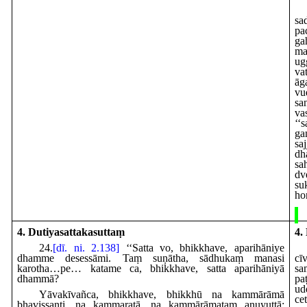
sa
pa
ga
ma
ug
va
āg
vu
sa
va
‘‘
ga
sa
dh
sa
dv
su
ho
4. Dutiyasattakasuttaṃ
4.
24
.
[dī. ni. 2.138]
‘‘Satta vo, bhikkhave, aparihāniye
dhamme desessāmi. Taṃ suṇātha, sādhukaṃ manasi
cī
karotha…pe… katame ca, bhikkhave, satta aparihāniyā
sa
dhammā?
pa
ud
Yāvakīvañca, bhikkhave, bhikkhū na kammārāmā
ce
bhavissanti, na kammaratā, na kammārāmataṃ anuyuttā;