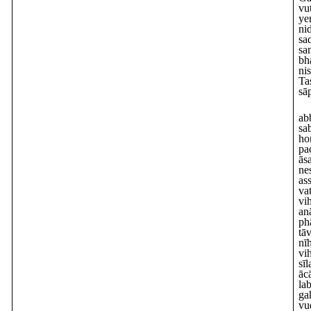
vu
ye
ni
sa
s
b
ni
Ta
sā
ab
sa
h
pa
ās
ne
a
va
vi
an
ph
tā
nī
vi
sī
āc
la
ga
vu