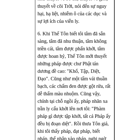
thuyết về cõi Trời, nói đến sự nguy
hại, hạ liệt, nhiễm ô của các dục và
sự lợi ích của viễn ly.
6. Khi Thế Tôn biết tôi tâm đã sẵn
sàng, tâm đã nhu thuận, tâm không
triền cái, tâm được phấn khởi, tâm
được hoan hỷ, Thế Tôn mới thuyết
những pháp được chư Phật tán
dương đề cao: "Khổ, Tập, Diệt,
Ðạo". Cũng như một tấm vải thuần
bạch, các chấm đen được gột rửa, rất
dễ thấm màu nhuộm. Cũng vậy,
chính tại chỗ ngồi ấy, pháp nhãn xa
trần ly cấu khởi lên nơi tôi: "Phàm
pháp gì được tập khởi, tất cả Pháp ấy
đều bị đoạn diệt". Rồi thưa Tôn giả,
khi tôi thấy pháp, đạt pháp, biết
pháp, thể nhập vào pháp, nghi ngờ