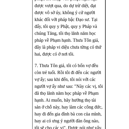
được vượt qua, do dự trừ diệt, đạt
được vô sở úy, không ý cứ người
khác đối với pháp bậc Ðạo sư. Tại
đấy, tôi quy y Phật, quy y Pháp và
chúng Tăng, tôi thọ lãnh năm học
pháp về Phạm hạnh. Thưa Tôn giả,
đây là pháp vi diệu chưa từng có thứ
hai, được có ở nơi tôi.
7. Thưa Tôn giả, tôi có bốn vợ đều
còn trẻ tuổi. Rồi tôi đi đến các người
vợ ấy; sau khi đến, tôi nói với các
người vợ ấy như sau: "Này các vị, tôi
đã thọ lãnh năm học pháp về Phạm
hạnh. Ai muốn, hãy hưởng thọ tài
sản ở chỗ này, hay làm các công đức,
hay đi đến gia đình bà con của mình,
hay ai có ưng ý người đàn ông nào,
tôi sẽ cho các vị". Ðược nói như vậy,