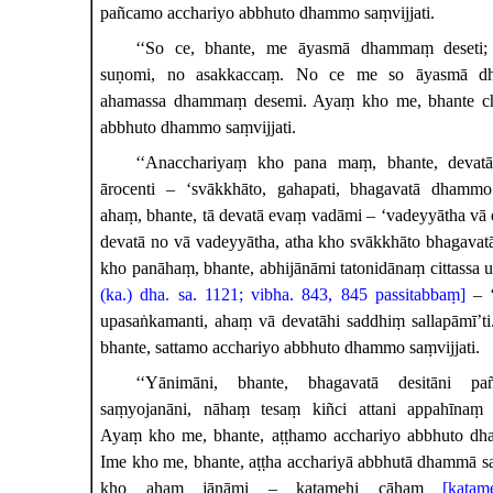
pañcamo acchariyo abbhuto dhammo saṃvijjati.
‘‘So
ce, bhante, me āyasmā dhammaṃ deseti;
suṇomi, no asakkaccaṃ. No ce me so āyasmā dh
ahamassa dhammaṃ desemi. Ayaṃ kho me, bhante cha
abbhuto dhammo saṃvijjati.
‘‘Anacchariyaṃ kho pana maṃ, bhante, devatā
ārocenti – ‘svākkhāto, gahapati, bhagavatā dhammo
ahaṃ, bhante, tā devatā evaṃ vadāmi – ‘vadeyyātha v
devatā no vā vadeyyātha, atha kho svākkhāto bhagava
kho panāhaṃ, bhante, abhijānāmi tatonidānaṃ cittassa
(ka.) dha. sa. 1121; vibha. 843, 845 passitabbaṃ]
– ‘
upasaṅkamanti, ahaṃ vā devatāhi saddhiṃ sallapāmī’t
bhante, sattamo acchariyo abbhuto dhammo saṃvijjati.
‘‘Yānimāni, bhante, bhagavatā desitāni pañ
saṃyojanāni, nāhaṃ tesaṃ kiñci attani appahīnaṃ 
Ayaṃ
kho me, bhante, aṭṭhamo acchariyo abbhuto dha
Ime
kho me, bhante, aṭṭha acchariyā abbhutā dhammā sa
kho ahaṃ jānāmi – katamehi cāhaṃ
[katam