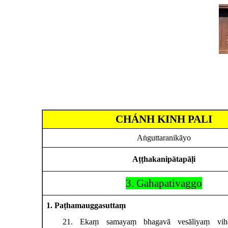
CHÁNH KINH PALI
Aṅguttaranikāyo
Aṭṭhakanipātapāḷi
3. Gahapativaggo
1. Paṭhamauggasuttaṃ
21
. Ekaṃ
samayaṃ bhagavā vesāliyaṃ vih