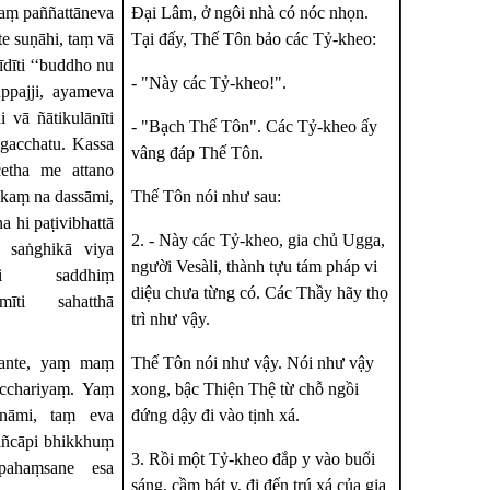
aṃ paññattāneva
Ðại Lâm, ở ngôi nhà có nóc nhọn.
 te suṇāhi, taṃ vā
Tại đấy, Thế Tôn bảo các Tỷ-kheo:
īdī
ti ‘‘buddho nu
- "Này các Tỷ-kheo!".
ppajji, ayameva
i vā ñātikulānī
ti
- "Bạch Thế Tôn". Các Tỷ-kheo ấy
 gacchatu.
Kassa
vâng đáp Thế Tôn.
cetha me attano
akaṃ na dassāmi,
Thế Tôn nói như sau:
a hi paṭivibhattā
2. - Này các Tỷ-kheo, gia chủ Ugga,
saṅghikā viya
người Vesàli, thành tựu tám pháp vi
hi saddhiṃ
diệu chưa từng có. Các Thầy hãy thọ
mī
ti sahatthā
trì như vậy.
hante, yaṃ maṃ
Thế Tôn nói như vậy. Nói như vậy
acchariyaṃ. Yaṃ
xong, bậc Thiện Thệ từ chỗ ngồi
ānāmi, taṃ eva
đứng dậy đi vào tịnh xá.
 kiñcāpi bhikkhuṃ
3. Rồi một Tỷ-kheo đắp y vào buổi
mpahaṃsane esa
sáng, cầm bát y, đi đến trú xá của gia