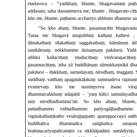
etadavoca – ‘‘yadāhaṃ, bhante, bhagavantaṃ paṭ
addasaṃ; saha dassaneneva me, bhante
, bhagavato cit
kho me, bhante, paṭhamo acchariyo abbhuto dhammo saṃv
‘‘So kho ahaṃ, bhante, pasannacitto bhagavant
Tassa me bhagavā anupubbiṃ kathaṃ
kathesi
,
dānakathaṃ sīlakathaṃ saggakathaṃ; kāmānaṃ ā
saṃkilesaṃ, nekkhamme ānisaṃsaṃ pakāsesi. Ya
aññāsi kallacittaṃ muducittaṃ vinīvaraṇacitta
pasannacittaṃ, atha yā buddhānaṃ
sāmukkaṃsikā dh
pakāsesi – dukkhaṃ, samudayaṃ, nirodhaṃ, maggaṃ. 
suddhaṃ vatthaṃ apagatakāḷakaṃ sammadeva rajanaṃ
evamevaṃ kho me tasmiṃyeva āsane viraj
dhammacakkhuṃ udapādi – ‘yaṃ kiñci samudayad
taṃ nirodhadhamma’nti. So kho ahaṃ, bhante,
pattadhammo viditadhammo pariyogāḷhadhammo t
vigatakathaṃkatho vesārajjappatto aparappaccayo satth
buddhañca dhammañca saṅghañca saraṇa
brahmacariyapañcamāni ca sikkhāpadāni samādiyiṃ