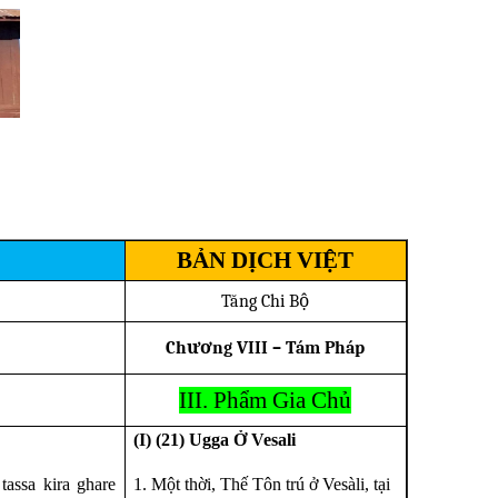
BẢN DỊCH VIỆT
Tăng Chi Bộ
Chương
VI
II –
T
ám Pháp
III. Phẩm Gia Chủ
(I) (21) Ugga Ở Vesali
i tassa kira ghare
1. Một thời, Thế Tôn trú ở Vesàli, tại