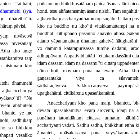
tesi ‘‘aṭṭhahi,
pañcannaṃ bhikkhusatānaṃ pañca āsanasatāni nicc
adhammehi (syā.
honti, tesu aññatarasmiṃ āsane nisīdi.
Taṃ suṇāhī
ti
dhārethā’’ti.
aṭṭhavidhaṃ acchariyadhammaṃ suṇāhi.
Cittaṃ pas
hāraṃ pāvisi.
kho na buddho nu kho’’ti vitakkamattampi na u
buddhoti cittuppādo pasanno anāvilo ahosi.
Sakān
yaṃ nivāsetvā
attano yāpanamattaṃ dhanaṃ
gahetvā ñātigharāni
kassa nivesanaṃ
vo dammī
ti katarapurisassa tumhe dadāmi, āro
. Atha kho uggo
adhippāyaṃ.
Appaṭivibhattā
ti
‘‘ettakaṃ dassāmi ett
asaṅkamitvā taṃ
idaṃ dassāmi idaṃ na dassāmī’’ti cittaṃ uppādenten
ṃ nisinnaṃ kho
nāma hoti, mayhaṃ pana na evaṃ. Atha kho 
gaṇasantakā viya ca sīlavante
hutehi dhammehi
sādhāraṇāyeva.
Sakkaccaṃyeva payirupāsā
 aṭṭha acchariyā
upaṭṭhahāmi, cittīkārena upasaṅkamāmi.
ākato’’ti? ‘‘Na
Anacchariyaṃ kho pana maṃ, bhante
ti, b
iyehi abbhutehi
devatā upasaṅkamitvā evaṃ ārocenti, idaṃ na 
, bhante, ye me
panāhaṃ tatonidānaṃ cittassa uṇṇatiṃ nābhij
uṇohi, sādhukaṃ
acchariyanti
vadati.
Sādhu sādhu, bhikkhū
ti ettha
 kho so bhikkhu
āmanteti, upāsakasseva pana veyyākaraṇasa
hapati vesāliko