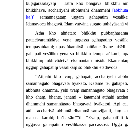
kūṭāgārasālāyaṃ
. Tatra kho bhagavā bhikkhū āman
bhikkhave, acchariyehi abbhutehi dhammehi
[abbhut
ka.)]
samannāgataṃ uggaṃ gahapatiṃ vesālikaṃ 
Idamavoca
bhagavā. Idaṃ vatvāna sugato uṭṭhāyāsanā vi
Atha kho aññataro bhikkhu pubbaṇhasama
pattacīvaramādāya yena uggassa gahapatino vesāli
tenupasaṅkami; upasaṅkamitvā paññatte āsane nisīdi
gahapati vesāliko yena so bhikkhu tenupasaṅkami; up
bhikkhuṃ abhivādetvā ekamantaṃ nisīdi. Ekamanta
uggaṃ gahapatiṃ vesālikaṃ so bhikkhu etadavoca –
‘‘Aṭṭhahi kho tvaṃ, gahapati, acchariyehi abb
samannāgato bhagavatā byākato. Katame te, gahapati,
abbhutā dhammā, yehi tvaṃ samannāgato bhagavatā by
kho ahaṃ, bhante, jānāmi – katamehi aṭṭhahi acchar
dhammehi samannāgato bhagavatā byākatoti. Api ca
aṭṭha acchariyā abbhutā dhammā saṃvijjanti, taṃ s
manasi karohi; bhāsissāmī’’ti. ‘‘Evaṃ, gahapatī’’ti
uggassa gahapatino vesālikassa paccassosi. Uggo ga