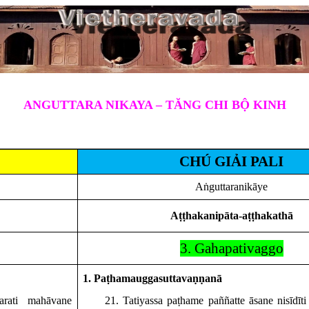
ANGUTTARA NIKAYA – TĂNG CHI BỘ KINH
CHÚ GIẢI PALI
Aṅguttaranikāye
Aṭṭhakanipāta
-aṭṭhakathā
3. Gahapativaggo
1. Paṭhamauggasuttavaṇṇanā
arati mahāvane
21
. Tatiyassa paṭhame
paññatte āsane nisīdī
t