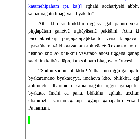
katamehipāhaṃ (pī. ka.)]
aṭṭhahi acchariyehi abbh
samannāgato bhagavatā byākato’’ti.
Atha kho so bhikkhu uggassa gahapatino vesāl
piṇḍapātaṃ gahetvā uṭṭhāyāsanā pakkāmi. Atha 
pacchābhattaṃ piṇḍapātapaṭikkanto yena bhagavā 
upasaṅkamitvā bhagavantaṃ abhivādetvā ekamantaṃ ni
nisinno kho so bhikkhu yāvatako ahosi uggena gahapa
saddhiṃ kathāsallāpo, taṃ sabbaṃ bhagavato ārocesi.
‘‘Sādhu sādhu, bhikkhu! Yathā taṃ uggo gahapat
byākaramāno byākareyya, imeheva kho, bhikkhu, aṭṭh
abbhutehi
dhammehi samannāgato uggo gahapati 
byākato. Imehi ca pana, bhikkhu, aṭṭhahi acchari
dhammehi samannāgataṃ uggaṃ gahapatiṃ vesālika
Paṭhamaṃ.