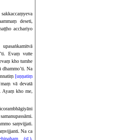
 sakkaccaṃyeva
ammaṃ deseti,
ṭṭho acchariyo
 upasaṅkamitvā
’ti. Evaṃ vutte
ā evaṃ kho tumhe
tā dhammo’ti. Na
 unnatiṃ
[uṇṇatiṃ
maṃ vā devatā
i. Ayaṃ kho me,
corambhāgiyāni
samanupassāmi.
mmo saṃvijjati.
ṃvijjanti. Na ca
ehipahaṃ (sī.),