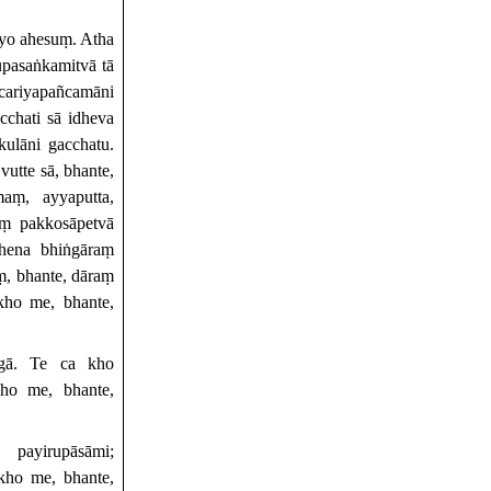
iyo ahesuṃ. Atha
upasaṅkamitvā tā
acariyapañcamāni
icchati sā idheva
kulāni gacchatu.
utte sā, bhante,
aṃ, ayyaputta,
aṃ pakkosāpetvā
thena bhiṅgāraṃ
ṃ, bhante, dāraṃ
 kho me, bhante,
gā. Te ca kho
kho me, bhante,
payirupāsāmi;
kho me, bhante,