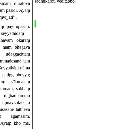
sādhukāroti veditabbo.
hamaṃ dūratova
taṃ pasīdi. Ayaṃ
ijjati’’.
aṃ payirupāsiṃ.
 seyyathidaṃ –
dīnavaṃ okāraṃ
dā maṃ bhagavā
ṃ udaggacittaṃ
ammadesanā taṃ
Seyyathāpi nāma
 paṭiggaṇheyya;
aṃ vītamalaṃ
hammaṃ, sabbaṃ
 diṭṭhadhammo
iṇṇavicikiccho
usāsane tattheva
ṃ agamāsiṃ,
. Ayaṃ kho me,