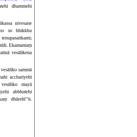
utehi dhammehi
ikassa nivesane
kho so bhikkhu
tenupasaṅkami;
sīdi. Ekamantaṃ
tinā vesālikena
i vesāliko sammā
ahi acchariyehi
vesāliko mayā
yehi abbhutehi
ṃ dhārehī’’ti.