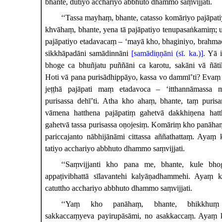
bhante, dutiyo acchariyo abbhuto dhammo saṃvijjati.
‘‘Tassa mayhaṃ, bhante, catasso komāriyo pajāpat
khvāhaṃ, bhante, yena tā pajāpatiyo tenupasaṅkamiṃ; 
pajāpatiyo etadavacaṃ – ‘mayā kho, bhaginiyo, brahm
sikkhāpadāni samādinnāni
[samādiṇṇāni (sī. ka.)]
. Yā 
bhoge ca bhuñjatu puññāni ca karotu, sakāni vā ñāti
Hoti vā pana purisādhippāyo, kassa vo dammī’ti? Evaṃ v
jeṭṭhā pajāpati maṃ etadavoca – ‘itthannāmassa m
purisassa dehī’ti. Atha kho ahaṃ, bhante, taṃ puris
vāmena hatthena pajāpatiṃ gahetvā
dakkhiṇena hat
gahetvā tassa purisassa oṇojesiṃ. Komāriṃ kho panāha
pariccajanto nābhijānāmi cittassa aññathattaṃ. Ayaṃ
tatiyo acchariyo abbhuto dhammo saṃvijjati.
‘‘Saṃvijjanti
kho pana me, bhante, kule bho
appaṭivibhattā sīlavantehi kalyāṇadhammehi. Ayaṃ 
catuttho acchariyo abbhuto dhammo saṃvijjati.
‘‘Yaṃ
kho panāhaṃ, bhante, bhikkhuṃ 
sakkaccaṃyeva payirupāsāmi, no asakkaccaṃ. Ayaṃ 