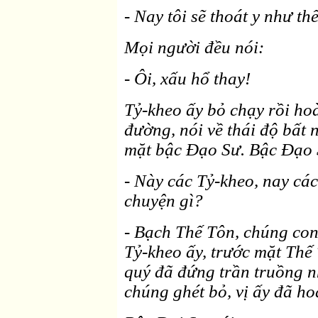
- Nay tôi sẽ thoát y như th
Mọi người đều nói:
- Ôi, xấu hổ thay!
Tỷ-kheo ấy bỏ chạy rồi ho
đường, nói về thái độ bất 
mặt bậc Ðạo Sư. Bậc Ðạo 
- Này các Tỷ-kheo, nay cá
chuyện gì?
- Bạch Thế Tôn, chúng con
Tỷ-kheo ấy, trước mặt Thế
quý đã đứng trần truồng n
chúng ghét bỏ, vị ấy đã ho