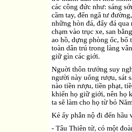
các công đức như: sáng sớm
cầm tay, đến ngã tư đường,
những hòn đá, đẩy đá qua 
chạm vào trục xe, san bằn
ao hồ, dựng phòng ốc, bố t
toàn dân trú trong làng vâ
giữ gìn các giới.
Nguời thôn trưởng suy ngh
người này uống rượu, sát sa
nào tiền rượu, tiền phạt, 
khiến họ giữ giới, nên họ 
ta sẽ làm cho họ từ bỏ Năm
Kẻ ấy phẫn nộ đi đến hầu 
- Tâu Thiên tử, có một đo