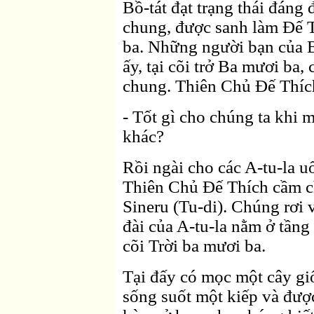
Bồ-tát đạt trạng thái đáng
chung, được sanh làm Ðế T
ba. Những người bạn của B
ấy, tại cõi trở Ba mươi ba,
chung. Thiên Chủ Ðế Thíc
- Tốt gì cho chúng ta khi 
khác?
Rồi ngài cho các A-tu-la u
Thiên Chủ Ðế Thích cầm 
Sineru (Tu-di). Chúng rơi v
đài của A-tu-la nằm ở tầng
cõi Trời ba mươi ba.
Tại đấy có mọc một cây gi
sống suốt một kiếp và đượ