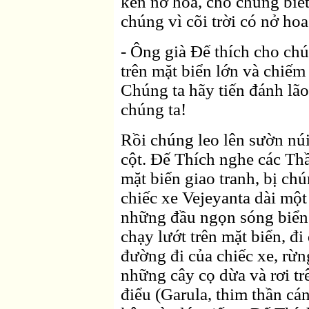
kèn nở hoa, cho chúng biết
chúng vì cõi trời có nở ho
- Ông già Ðế thích cho chú
trên mặt biển lớn và chiếm
Chúng ta hãy tiến đánh lão
chúng ta!
Rồi chúng leo lên sườn nú
cột. Ðế Thích nghe các Thần
mặt biển giao tranh, bị chú
chiếc xe Vejeyanta dài mộ
những đầu ngọn sóng biển
chạy lướt trên mặt biển, đ
đường đi của chiếc xe, rừn
những cây cọ dừa và rơi tr
điểu (Garula, thim thần cá