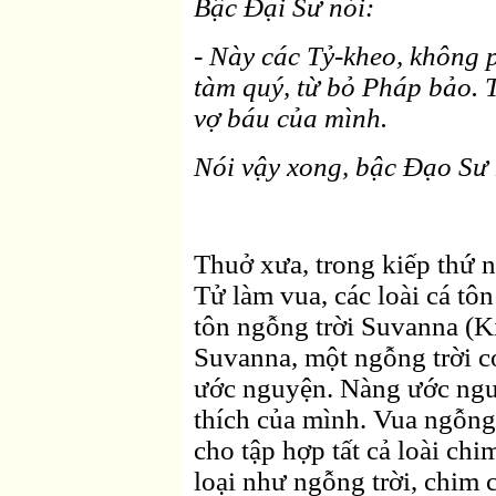
Bậc Ðại Sư nói:
- Này các Tỷ-kheo, không 
tàm quý, từ bỏ Pháp bảo. T
vợ báu của mình.
Nói vậy xong, bậc Ðạo Sư 
Thuở xưa, trong kiếp thứ n
Tử làm vua, các loài cá tô
tôn ngỗng trời Suvanna (K
Suvanna, một ngỗng trời c
ước nguyện. Nàng ước ngu
thích của mình. Vua ngỗng
cho tập hợp tất cả loài ch
loại như ngỗng trời, chim cô