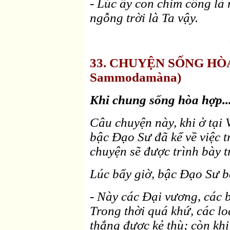
- Lúc ấy con chim công là 
ngỗng trời là Ta vậy.
33. CHUYỆN SỐNG HÒA 
Sammodamàna)
Khi chung sống hòa hợp...
Câu chuyện này, khi ở tại
bậc Ðạo Sư đã kể về việc t
chuyện sẽ được trình bày t
Lúc bấy giờ, bậc Ðạo Sư b
- Này các Ðại vương, các 
Trong thời quá khứ, các lo
thắng được kẻ thù; còn khi