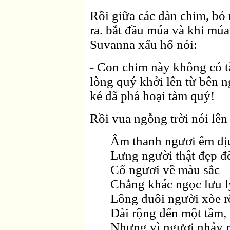
Rồi giữa các đàn chim, bỏ
ra. bắt đầu múa và khi múa
Suvanna xấu hổ nói:
- Con chim này không có t
lòng quý khởi lên từ bên n
kẻ đã phá hoại tàm quý!
Rồi vua ngỗng trời nói lên
Âm thanh ngươi êm dị
Lưng người thật đẹp đ
Cổ ngươi về màu sắc
Chẳng khác ngọc lưu l
Lông đuôi người xòe r
Dài rộng đến một tầm,
Nhưng vì ngươi nhảy 