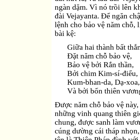
ngàn dặm. Vì nó trồi lên kh
đài Vejayanta. Ðể ngăn chận
lệnh cho bảo vệ năm chỗ, l
bài kệ:
Giữa hai thành bất thắ
Ðặt năm chỗ bảo vệ,
Bảo vệ bởi Rắn thần,
Bởi chim Kim-sí-điểu,
Kum-bhan-da, Dạ-xoa,
Và bởi bốn thiên vươn
Ðược năm chỗ bảo vệ này,
những vinh quang thiên gi
chung, được sanh làm vươn
cúng dường cái tháp nhọn, 
tên là Thiện Pháp đình với