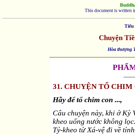
Buddh
This document is written 
Tiểu
Chuyện Tiề
Hòa thượng T
PHẨM
31. CHUYỆN TỔ CHIM C
Hãy để tổ chim con ...,
Câu chuyện này, khi ở Kỳ 
kheo uống nước không lọc. 
Tỷ-kheo từ Xá-vệ đi về tỉnh