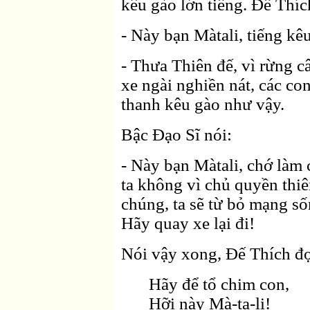
kêu gào lớn tiếng. Ðế Thích
- Này bạn Màtali, tiếng kê
- Thưa Thiên đế, vì rừng c
xe ngài nghiền nát, các co
thanh kêu gào như vậy.
Bậc Ðạo Sĩ nói:
- Này bạn Màtali, chớ làm
ta không vì chủ quyền thiên
chúng, ta sẽ từ bỏ mạng số
Hãy quay xe lại đi!
Nói vậy xong, Ðế Thích đọ
Hãy để tổ chim con,
Hỡi này Mà-ta-li!