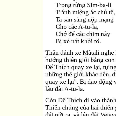
Trong rừng Sim-ba-li
Tránh miệng ác chủ tể,
Ta sẵn sàng nộp mạng
Cho các A-tu-la,
Chớ để các chim này
Bị xé nát khỏi tổ.
Thần đánh xe Màtali nghe l
hướng thiên giới bằng con
Ðế Thích quay xe lại, tự n
những thế giới khác đến, 
quay xe lại". Bị dao động v
lâu đài A-tu-la.
Còn Ðế Thích đi vào thành
Thiên chúng của hai thiên 
đất nứt ra, và lâu đài Veja