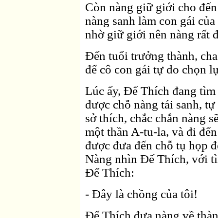
Còn nàng giữ giới cho đến
nàng sanh làm con gái của 
nhờ giữ giới nên nàng rất 
Ðến tuổi trưởng thành, cha
để cô con gái tự do chọn l
Lúc ấy, Ðế Thích đang tìm 
được chỗ nàng tái sanh, t
sở thích, chắc chắn nàng sẽ
một thần A-tu-la, và đi đế
được đưa đến chỗ tụ họp đ
Nàng nhìn Ðế Thích, với tì
Ðế Thích:
- Ðây là chồng của tôi!
Ðế Thích đưa nàng về thành