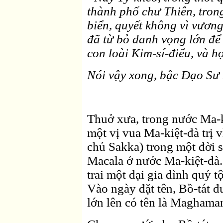
thành phố chư Thiên, trong
biển, quyết không vì vương
đã từ bỏ danh vọng lớn để
con loài Kim-sí-điểu, và họ
Nói vậy xong, bậc Ðạo Sư 
Thuở xưa, trong nước Ma-k
một vị vua Ma-kiệt-đà trị 
chủ Sakka) trong một đời s
Macala ở nước Ma-kiệt-đà.
trai một đại gia đình quý t
Vào ngày đặt tên, Bồ-tát đ
lớn lên có tên là Maghama