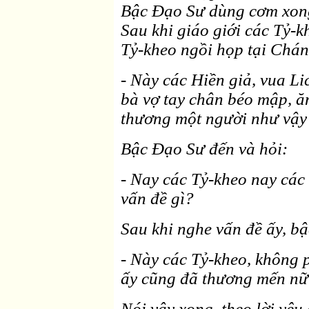
Bậc Ðạo Sư dùng cơm xong, 
Sau khi giáo giới các Tỷ-
Tỷ-kheo ngồi họp tại Chá
- Này các Hiền giả, vua Lic
bà vợ tay chân béo mập, ăn
thương một người như vậy
Bậc Ðạo Sư đến và hỏi:
- Nay các Tỷ-kheo nay các
vấn đề gì?
Sau khi nghe vấn đề ấy, b
- Này các Tỷ-kheo, không p
ấy cũng đã thương mến nữ 
Nói vậy xong, theo lời yêu