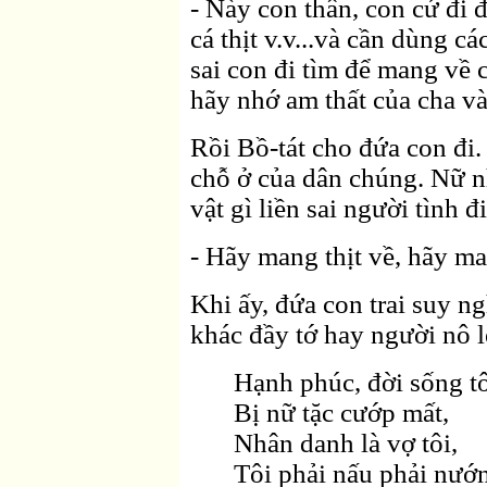
- Này con thân, con cứ đi 
cá thịt v.v...và cần dùng c
sai con đi tìm để mang về 
hãy nhớ am thất của cha và
Rồi Bồ-tát cho đứa con đi.
chỗ ở của dân chúng. Nữ n
vật gì liền sai người tình đi
- Hãy mang thịt về, hãy ma
Khi ấy, đứa con trai suy n
khác đầy tớ hay người nô l
Hạnh phúc, đời sống t
Bị nữ tặc cướp mất,
Nhân danh là vợ tôi,
Tôi phải nấu phải nướ