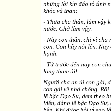
những lời kín đáo tỏ tình 
khóc và than:
- Thưa cha thân, làm vậy k
nước. Chớ làm vậy.
- Này con thân, chỉ vì cha
con. Con hãy nói lên. Nay
hạnh.
- Từ trước đến nay con ch
lòng tham ái!
Người cha an ủi con gái, d
con gái về nhà chồng. Rồi 
lễ bậc Ðạo Sư, đem theo hư
Viên, đảnh lễ bậc Ðạo Sư,
bên. Khi được hỏi vì sao l