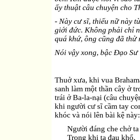
ấy thuật câu chuyện cho T
- Này cư sĩ, thiếu nữ này 
giới đức. Không phải chỉ 
quá khứ, ông cũng đã thử r
Nói vậy xong, bậc Ðạo Sư 
Thuở xưa, khi vua Brahamad
sanh làm một thần cây ở tr
trái ở Ba-la-nại (câu chuy
khi người cư sĩ cầm tay con
khóc và nói lên bài kệ này:
Người đáng che chở ta
Trong khi ta đau khổ,