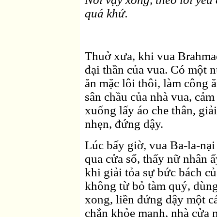
quá khứ.
Thuở xưa, khi vua Brahmadat
đại thần của vua. Có một 
ăn mặc lôi thôi, làm công 
sân chầu của nhà vua, cảm 
xuống lấy áo che thân, giả
nhẹn, đứng dậy.
Lúc bấy giờ, vua Ba-la-nạ
qua cửa sổ, thấy nữ nhân ấ
khi giải tỏa sự bức bách củ
không từ bỏ tàm quý, dùng 
xong, liền đứng dậy một c
chắn khỏe mạnh, nhà cửa n