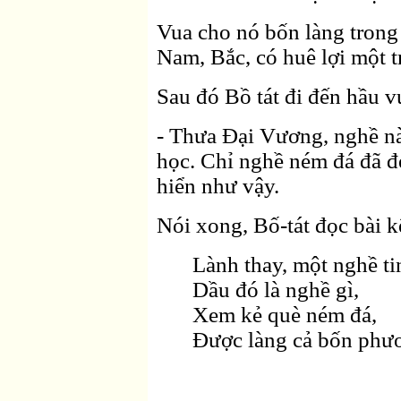
Vua cho nó bốn làng tron
Nam, Bắc, có huê lợi một 
Sau đó Bồ tát đi đến hầu v
- Thưa Ðại Vương, nghề này
học. Chỉ nghề ném đá đã đ
hiển như vậy.
Nói xong, Bố-tát đọc bài k
Lành thay, một nghề ti
Dầu đó là nghề gì,
Xem kẻ què ném đá,
Ðược làng cả bốn phư