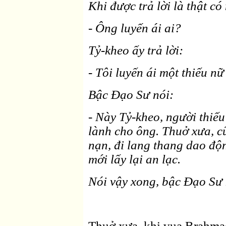
Khi được trả lời là thật c
- Ông luyến ái ai?
Tỷ-kheo ấy trả lời:
- Tôi luyến ái một thiếu n
Bậc Ðạo Sư nói:
- Này Tỷ-kheo, người thiế
lành cho ông. Thuở xưa, c
nạn, đi lang thang dao độn
mới lấy lại an lạc.
Nói vậy xong, bậc Ðạo Sư 
Thuở xưa, khi vua Brahmada