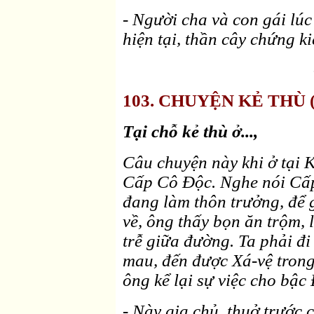
- Người cha và con gái lúc
hiện tại, thần cây chứng ki
103. CHUYỆN KẺ THÙ (T
Tại chỗ kẻ thù ở...,
Câu chuyện này khi ở tại 
Cấp Cô Ðộc. Nghe nói Cấp
đang làm thôn trưởng, để g
về, ông thấy bọn ăn trộm,
trễ giữa đường. Ta phải đi
mau, đến được Xá-vệ trong
ông kể lại sự việc cho bậc
- Này gia chủ, thuở trước 