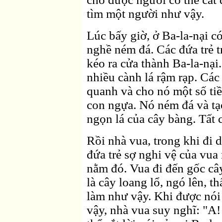
tìm một người như vậy.
Lúc bấy giờ, ở Ba-la-nại c
nghề ném đá. Các đứa trẻ t
kéo ra cửa thành Ba-la-nại
nhiều cành lá rậm rạp. Các 
quanh và cho nó một số tiề
con ngựa. Nó ném đá và tạo
ngọn lá của cây bàng. Tất c
Rồi nhà vua, trong khi đi d
đứa trẻ sợ nghi vệ của vua
nằm đó. Vua đi đến gốc cây
là cây loang lổ, ngó lên, thấ
làm như vậy. Khi được nói
vậy, nhà vua suy nghĩ: "A!