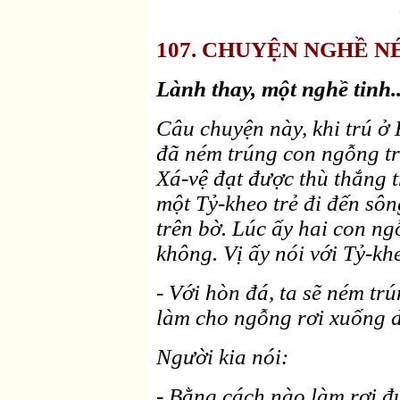
107. CHUYỆN NGHỀ NÉM 
Lành thay, một nghề tinh..
Câu chuyện này, khi trú ở
đã ném trúng con ngỗng tr
Xá-vệ đạt được thù thắng 
một Tỷ-kheo trẻ đi đến sôn
trên bờ. Lúc ấy hai con n
không. Vị ấy nói với Tỷ-khe
- Với hòn đá, ta sẽ ném tr
làm cho ngỗng rơi xuống d
Người kia nói:
- Bằng cách nào làm rơi 