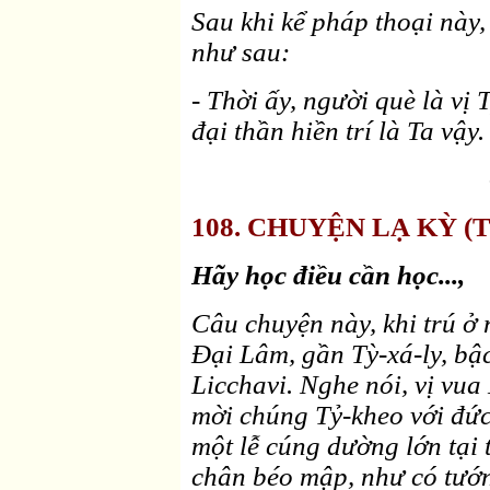
Sau khi kể pháp thoại này
như sau:
- Thời ấy, người què là vị
đại thần hiền trí là Ta vậy.
108. CHUYỆN LẠ KỲ (Ti
Hãy học điều cần học...,
Câu chuyện này, khi trú ở 
Ðại Lâm, gần Tỳ-xá-ly, bậ
Licchavi. Nghe nói, vị vua
mời chúng Tỷ-kheo với đức
một lễ cúng dường lớn tại 
chân béo mập, như có tướng