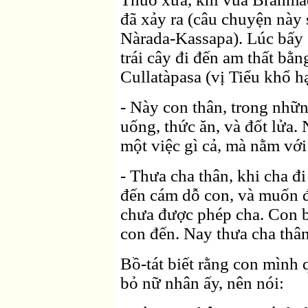
đã xảy ra (câu chuyện này 
Nàrada-Kassapa). Lúc bấy 
trái cây đi đến am thất bằng
Cullatàpasa (vị Tiểu khổ h
- Này con thân, trong nhữn
uống, thức ăn, và đốt lửa
một việc gì cả, mà nằm vớ
- Thưa cha thân, khi cha đi 
đến cám dỗ con, và muốn 
chưa được phép cha. Con b
con đến. Nay thưa cha thân
Bồ-tát biết rằng con mình 
bỏ nữ nhân ấy, nên nói: