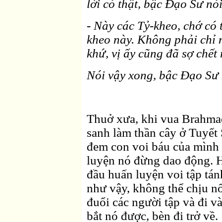
lời có thật, bậc Ðạo Sư nó
- Này các Tỷ-kheo, chớ có 
kheo này. Không phải chỉ n
khứ, vị ấy cũng đã sợ chết 
Nói vậy xong, bậc Ðạo Sư 
Thuở xưa, khi vua Brahmada
sanh làm thần cây ở Tuyết 
đem con voi báu của mình 
luyện nó đừng dao động. H
đầu huấn luyện voi tập tánh
như vậy, không thể chịu nổ
đuổi các người tập và đi v
bắt nó được, bèn đi trở về.