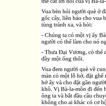
thể cắt lời nói của vị Ba-l
Vua bèn hỏi người què ở đ
gốc cây, liền báo cho vua b
tùng tránh xa, và hỏi:
- Chúng ta có một vị ấy 
người có thể làm cho nó 
- Thưa Ðại Vương, có thể đ
đầy một ống thổi.
Vua đem người què về cung
màn có một lỗ hở, đặt ghế
hở ấy và cho đặt gần ngườ
khô. Vị Bà-la-môn đi đến h
ông ta và bắt đầu câu chuy
không cho ai khác có cơ hộ