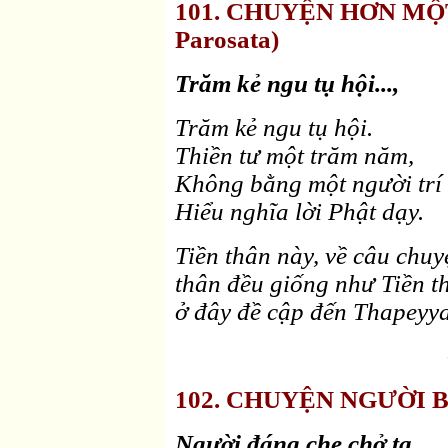
101. CHUYỆN HƠN MỘT
Parosata)
Trăm kẻ ngu tụ hội...,
Trăm kẻ ngu tụ hội.
Thiền tư một trăm năm,
Không bằng một người trí
Hiểu nghĩa lời Phật dạy.
Tiền thân này, về câu chuy
thân đều giống như Tiền t
ở đây đề cập đến Thapeyya
102. CHUYỆN NGƯỜI BÁ
Người đáng che chở ta...,