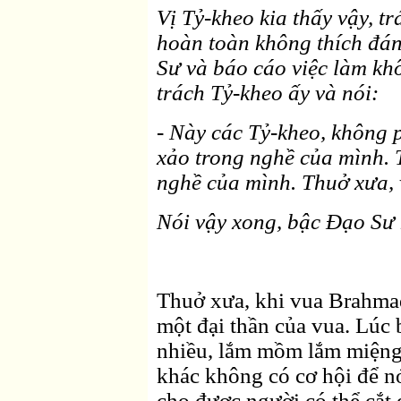
Vị Tỷ-kheo kia thấy vậy, t
hoàn toàn không thích đán
Sư và báo cáo việc làm kh
trách Tỷ-kheo ấy và nói:
- Này các Tỷ-kheo, không p
xảo trong nghề của mình. T
nghề của mình. Thuở xưa, v
Nói vậy xong, bậc Ðạo Sư 
Thuở xưa, khi vua Brahmadat
một đại thần của vua. Lúc b
nhiều, lắm mồm lắm miệng.
khác không có cơ hội để nó
cho được người có thể cắt đ