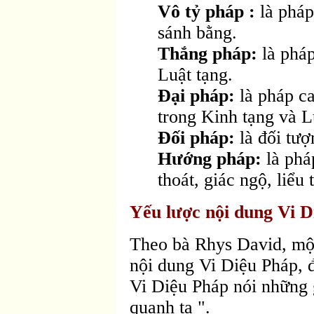
Vô tỷ pháp :
là pháp
sánh bằng.
Thắng pháp:
là pháp
Luật tạng.
Ðại pháp:
là pháp ca
trong Kinh tạng và L
Ðối pháp:
là đối tượn
Hướng pháp:
là phá
thoát, giác ngộ, liểu 
Yếu lược nội dung Vi D
Theo bà Rhys David, một
nội dung Vi Diệu Pháp, đ
Vi Diệu Pháp nói những g
quanh ta ".