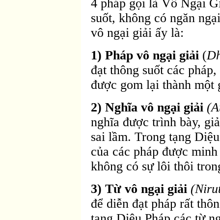
4 pháp gọi là Vô Ngại G
suốt, không có ngăn ngại
vô ngại giải ấy là:
1) Pháp vô ngại giải
(
Dh
đạt thông suốt các pháp,
được gom lại thành một g
2) Nghĩa vô ngại giải
(A
nghĩa được trình bày, giả
sai lầm. Trong tạng Diệu
của các pháp được minh 
không có sự lôi thôi tron
3) Từ vô ngại giải
(Niru
để diễn đạt pháp rất thô
tạng Diệu Pháp các từ n