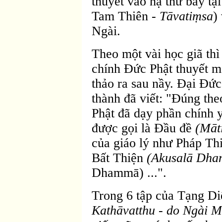
thuyết vào hạ thứ bảy t
Tam Thiên -
Tāvatiṃsa
)
Ngài.
Theo một vài học giã th
chính Ðức Phật thuyết m
thảo ra sau nầy. Ðại Ðứ
thành đã viết: "Ðúng the
Phật đã dạy phần chính 
được gọi là Ðầu đề
(Māt
của giáo lý như Pháp Th
Bất Thiện
(Akusalā Dha
Dhammā) ...".
Trong 6 tập của Tạng D
Kathāvatthu - do Ngài M