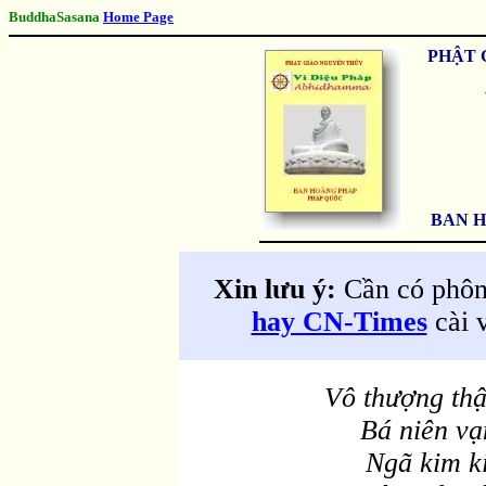
BuddhaSasana
Home Page
PHẬT 
BAN H
Xin lưu ý:
Cần có phôn
hay CN-Times
cài 
Vô thượng th
Bá niên vạ
Ngã kim ki