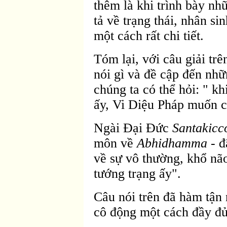
thêm là khi trình bày nh
tả về trạng thái, nhân si
một cách rất chi tiết.
Tóm lại, với câu giải tr
nói gì và đề cập đến nhữ
chúng ta có thể hỏi: " kh
ấy, Vi Diệu Pháp muốn ch
Ngài Ðại Ðức
Santakicc
môn về
Abhidhamma
- đ
về sự vô thường, khổ não
tướng trạng ấy".
Câu nói trên đã hàm tận 
cô động một cách đầy đủ