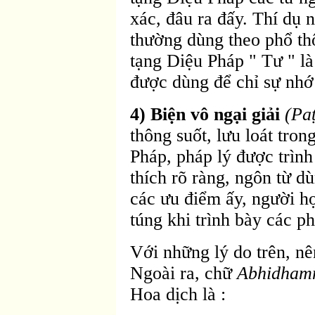
xác, đâu ra đấy. Thí dụ n
thường dùng theo phổ th
tạng Diệu Pháp " Tư " là
được dùng để chỉ sự nhớ l
4) Biện vô ngại giải
(Pa
thông suốt, lưu loát tro
Pháp, pháp lý được trình
thích rõ ràng, ngôn từ 
các ưu điểm ấy, người 
túng khi trình bày các ph
Với những lý do trên, nê
Ngoài ra, chữ
Abhidha
Hoa dịch là :