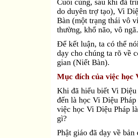
Cuối cùng, sau khi đã tr
do duyên trợ tạo), Vi Di
Bàn (một trạng thái vô vi
thường, khổ não, vô ngã
Ðể kết luận, ta có thể n
dạy cho chúng ta rõ về c
gian (Niết Bàn).
Mục đích của việc học 
Khi đã hiểu biết Vi Diệu
đến là học Vi Diệu Pháp
việc học Vi Diệu Pháp là
gì?
Phật giáo đã dạy về bản 