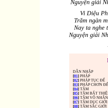
Nguyện giải Nh
Vi Diệu Ph
Trăm ngàn mu
Nay ta nghe 
Nguyện giải Nh
DẪN NHẬP
[
01
]
PHÁP
[
02
]
PHÁP TỤC ÐẾ
[
03
]
PHÁP CHƠN Ð
[
04
]
TÂM
[
05
]
TÂM BẤT THIỆ
[
06
]
TÂM VÔ NHÂN
[
07
]
TÂM DỤC GIỚI
[
08
]
TÂM SẮC GIỚI