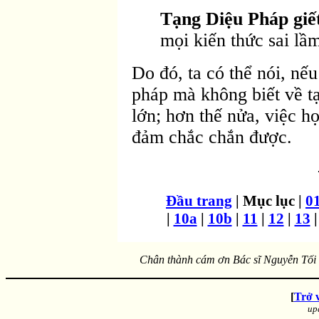
Tạng Diệu Pháp giế
mọi kiến thức sai lầm
Do đó, ta có thể nói, nế
pháp mà không biết về tạ
lớn; hơn thế nửa, việc h
đảm chắc chắn được.
Ðầu trang
| Mục lục |
0
|
10a
|
10b
|
11
|
12
|
13
Chân thành cám ơn Bác sĩ Nguyễn Tối T
[
Trở 
up