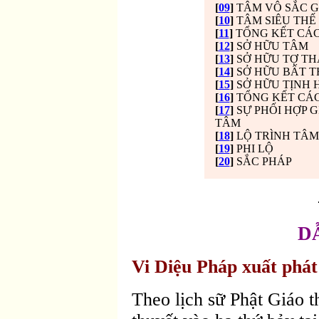
[
09
]
TÂM VÔ SẮC G
[
10
]
TÂM SIÊU THẾ
[
11
]
TỔNG KẾT CÁC
[
12
]
SỞ HỮU TÂM
[
13
]
SỞ HỮU TỢ TH
[
14
]
SỞ HỮU BẤT T
[
15
]
SỞ HỮU TỊNH 
[
16
]
TỔNG KẾT CÁC
[
17
]
SỰ PHỐI HỢP 
TÂM
[
18
]
LỘ TRÌNH TÂM
[
19
]
PHI LỘ
[
20
]
SẮC PHÁP
D
Vi Diệu Pháp xuất phát
Theo lịch sữ Phật Giáo 