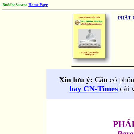
BuddhaSasana
Home Page
PHẬT 
Xin lưu ý:
Cần có phôn
hay CN-Times
cài 
PHÁ
Para