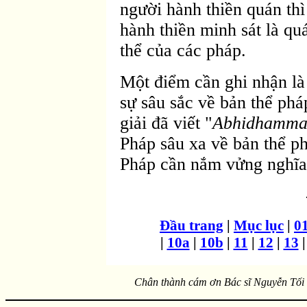
người hành thiền quán thì
hành thiền minh sát là quá
thể của các pháp.
Một điểm cần ghi nhận là
sự sâu sắc về bản thể ph
giải đã viết "
Abhidhamma
Pháp sâu xa về bản thể p
Pháp cần nắm vửng nghĩa 
Ðầu trang
|
Mục lục
|
0
|
10a
|
10b
|
11
|
12
|
13
Chân thành cám ơn Bác sĩ Nguyễn Tối T