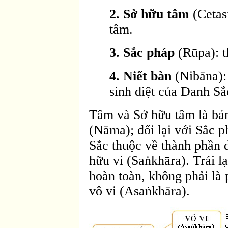
2. Sở hữu tâm
(Cetas
tâm.
3. Sắc pháp
(Rūpa): t
4. Niết bàn
(Nibāna): 
sinh diệt của Danh Sắ
Tâm và Sở hữu tâm là bản
(Nāma); đối lại với Sắc p
Sắc thuộc về thành phần 
hữu vi (Saṅkhāra). Trái lại
hoàn toàn, không phải là 
vô vi (Asaṅkhāra).