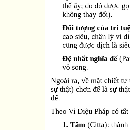
thế ấy; do đó được gọi
không thay đổi).
Ðối tượng của trí tuệ
cao siêu, chân lý vi d
cũng được dịch là siêu
Ðệ nhất nghĩa đế
(Par
vô song.
Ngoài ra, về mặt chiết tự 
sự thật) chơn đế là sự thật
đế.
Theo Vi Diệu Pháp có tất 
1. Tâm
(Citta): thành