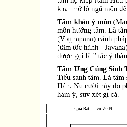
tâm hộ kiếp (tâm Hữu 
khai mỡ lộ ngũ môn để 
Tâm khán ý môn
(Mano
môn hướng tâm. Là tâ
(Voṭṭhapana) cảnh phá
(tâm tốc hành - Javana
được gọi là " tác ý thà
Tâm Ưng Cúng Sinh 
Tiếu sanh tâm. Là tâm 
Hán. Nụ cười này do p
hàm ý, suy xét gì cả.
Quả Bất Thiện Vô Nhân