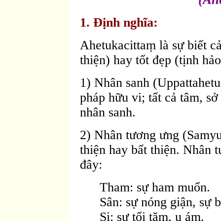
1. Ðịnh nghĩa:
Ahetukacittaṃ là sự biết c
thiện) hay tốt đẹp (tịnh hả
1) Nhân sanh (Uppattahetu
pháp hữu vi; tất cả tâm, s
nhân sanh.
2) Nhân tương ưng (Samyutt
thiện hay bất thiện. Nhân
đây:
Tham: sự ham muốn.
Sân: sự nóng giận, sự b
Si: sự tối tăm, u ám.