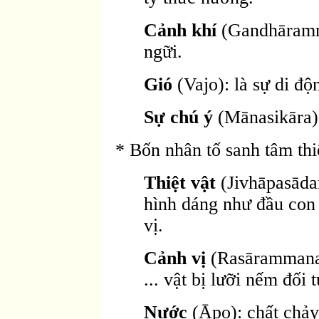
Cảnh khí
(Gandhāramma
ngữi.
Gió
(Vajo): là sự di độ
Sự chú ý
(Mānasikāra)
* Bốn nhân tố sanh tâm thiệ
Thiệt vật
(Jivhāpasādar
hình dáng như đầu con 
vị.
Cảnh vị
(Rasārammanaṃ)
... vật bị lưỡi nếm đối 
Nước
(Āpo): chất chảy