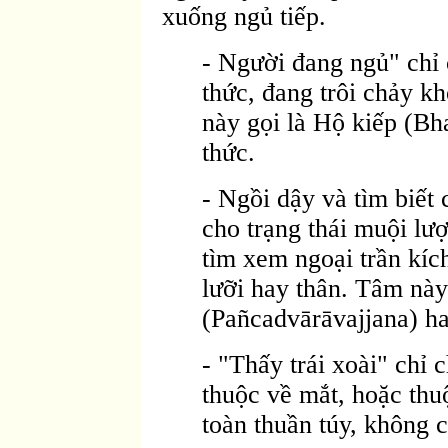
xuống ngủ tiếp.
- Người đang ngủ" chỉ 
thức, đang trôi chảy kh
này gọi là Hộ kiếp (B
thức.
- Ngồi dậy và tìm biết 
cho trạng thái muội lư
tìm xem ngoại trần kích
lưỡi hay thân. Tâm nà
(Pañcadvārāvajjana) 
- "Thấy trái xoài" chỉ 
thuộc về mắt, hoặc th
toàn thuần túy, không c