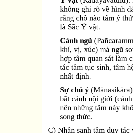
Ý vật
(Radayavatthu): 
không ghi rõ về hình dá
rằng chỗ nào tâm ý thứ
là Sắc Ý vật.
Cảnh ngũ
(Pañcaramma
khí, vị, xúc) mà ngũ s
hợp tâm quan sát làm c
tác tâm tục sinh, tâm h
nhất định.
Sự chú ý
(Mānasikāra):
bắt cảnh nội giới (cản
nên những tâm này khô
song thức.
C) Nhân sanh tâm duy tác 