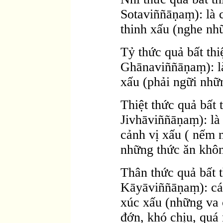
Sotaviññāṇaṃ): là c
thinh xấu (nghe nh
Tỷ thức quả bất th
Ghānaviññāṇaṃ): là
xấu (phải ngữi nhữ
Thiệt thức quả bất
Jivhāviññāṇaṃ): là 
cảnh vị xấu ( nếm n
những thức ăn khôn
Thân thức quả bất 
Kāyāviññāṇaṃ): cái
xúc xấu (những va
đớn, khó chịu, quá n