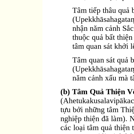
Tâm tiếp thâu quả b
(Upekkhāsahagataṃ 
nhận năm cảnh Sắc,
thuộc quả bất thiện
tâm quan sát khởi l
Tâm quan sát quả bấ
(Upekkhāsahagataṃ 
năm cảnh xấu mà tâ
(b) Tâm Quả Thiện V
(Ahetukakusalavipākaci
tựu bởi những tâm Thi
nghiệp thiện đã làm).
các loại tâm quả thiện 