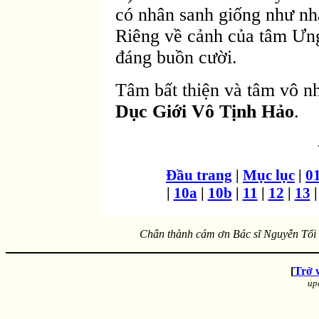
có nhân sanh giống như nhâ
Riêng về cảnh của tâm Ưng
đáng buồn cười.
Tâm bất thiện và tâm vô n
Dục Giới Vô Tịnh Hảo
.
Ðầu trang
|
Mục lục
|
0
|
10a
|
10b
|
11
|
12
|
13
Chân thành cám ơn Bác sĩ Nguyễn Tối T
[
Trở 
up