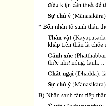
điều kiện cần thiết để t
Sự chú ý
(Mānasikāra)
* Bốn nhân tố sanh thân th
Thân vật
(Kāyapasādarū
khắp trên thân là chỗø
Cảnh xúc
(Phatthabbār
thức như nóng, lạnh, ..
Chất ngại
(Dhaddā): là
Sự chú ý
(Mānasikāra)
B) Nhân sanh tâm tiếp thâu