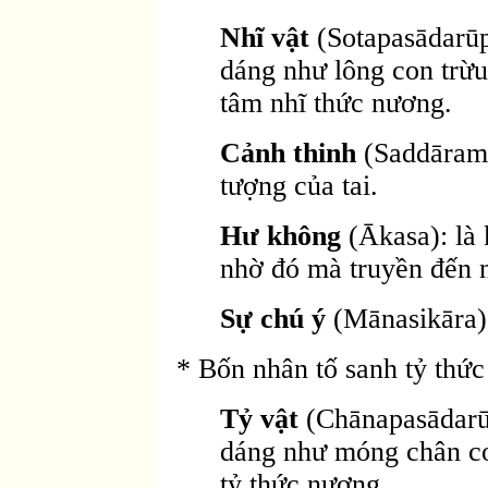
Nhĩ vật
(Sotapasādarūpa
dáng như lông con trừu
tâm nhĩ thức nương.
Cảnh thinh
(Saddāramm
tượng của tai.
Hư không
(Ākasa): là
nhờ đó mà truyền đến n
Sự chú ý
(Mānasikāra)
* Bốn nhân tố sanh tỷ thức 
Tỷ vật
(Chānapasādarūpa
dáng như móng chân co
tỷ thức nương.