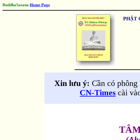
BuddhaSasana
Home Page
PHẬT 
Xin lưu ý:
Cần có phông 
CN-Times
cài vào
TÂM
(Ah