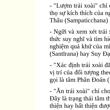
- "Lượm trái xoài" chỉ 
thọ sự kích thích của n
Thâu (Sampaticchana) h
- Ngữi và xem xét trái 
thức suy nghĩ và tìm h
nghiệm quá khứ của mì
(Santīrana) hay Suy Ðạ
- "Xác định trái xoài đ
vị trí của đối tượng th
gọi là tâm Phân Ðoán 
- "Ăn trái xoài" chỉ ch
Ðây là trạng thái tâm t
thiện hay bất thiện đư