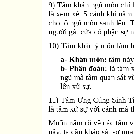
9) Tâm khán ngũ môn chỉ l
là xem xét 5 cảnh khi năm
cho lộ ngũ môn sanh lên.
người gát cửa có phận sự 
10) Tâm khán ý môn làm ha
a- Khán môn:
tâm này
b- Phân đoán:
là tâm 
ngũ mà tâm quan sát vừ
lên xử sự.
11) Tâm Ưng Cúng Sinh Tiế
là tâm xử sự với cảnh mà t
Muốn nắm rõ về các tâm v
nầy, ta cần khảo sát sơ qua