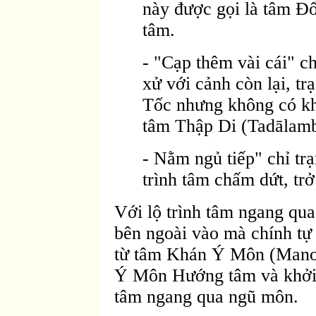
này được gọi là tâm Ð
tâm.
- "Cạp thêm vài cái" ch
xử với cảnh còn lại, t
Tốc nhưng không có kh
tâm Thập Di (Tadālam
- Nằm ngủ tiếp" chỉ trạ
trình tâm chấm dứt, trở
Với lộ trình tâm ngang qua
bên ngoài vào mà chính tự 
từ tâm Khán Ý Môn (Manod
Ý Môn Hướng tâm và khởi n
tâm ngang qua ngũ môn.