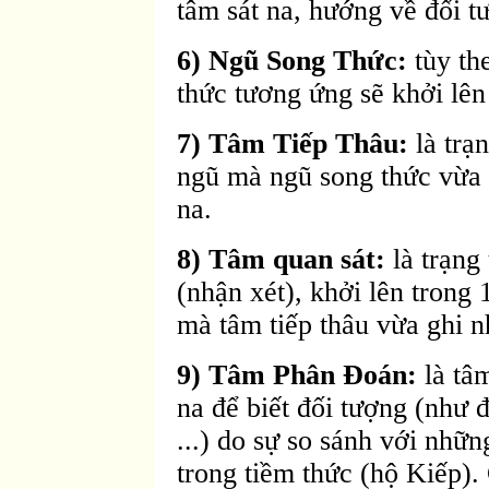
tâm sát na, hướng về đối t
6) Ngũ Song Thức:
tùy th
thức tương ứng sẽ khởi lên 
7) Tâm Tiếp Thâu:
là trạn
ngũ mà ngũ song thức vừa g
na.
8) Tâm quan sát:
là trạng 
(nhận xét), khởi lên trong
mà tâm tiếp thâu vừa ghi n
9) Tâm Phân Ðoán:
là tâm
na để biết đối tượng (như 
...) do sự so sánh với nhữ
trong tiềm thức (hộ Kiếp)