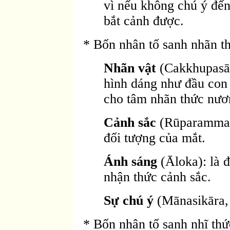
vì nếu không chú ý đến
bắt cảnh được.
* Bốn nhân tố sanh nhãn th
Nhãn vật
(Cakkhupasāda
hình dáng như đầu con
cho tâm nhãn thức nươ
Cảnh sắc
(Rūparammana
đối tượng của mắt.
Ánh sáng
(Āloka): là đ
nhận thức cảnh sắc.
Sự chú ý
(Mānasikāra,
* Bốn nhân tố sanh nhĩ thứ