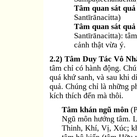
Tâm quan sát quả 
Santīrānacitta)
Tâm quan sát quả 
Santīrānacitta): tâm
cảnh thật vừa ý.
2.2) Tâm Duy Tác Vô Nh
tâm chỉ có hành động. Chú
quá khứ sanh, và sau khi d
quả. Chúng chỉ là những p
kích thích đến mà thôi.
Tâm khán ngũ môn
(P
Ngũ môn hướng tâm. L
Thinh, Khí, Vị, Xúc; kh