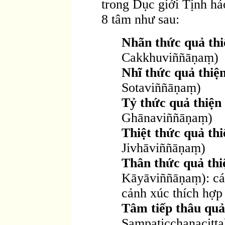
trong Dục giới Tịnh h
8 tâm như sau:
Nhãn thức quả thi
Cakkhuviññāṇaṃ)
Nhĩ thức quả thiện
Sotaviññāṇaṃ)
Tỷ thức quả thiện 
Ghānaviññāṇaṃ)
Thiệt thức quả thi
Jivhāviññāṇaṃ)
Thân thức quả thiệ
Kāyāviññāṇaṃ): cái 
cảnh xúc thích hợp 
Tâm tiếp thâu quả
Sampaṭicchanacitta