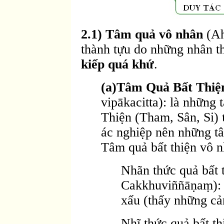
2.1) Tâm quả vô nhân
(Ah
thành tựu do những nhân th
kiếp quá khứ
.
(a)Tâm Quả Bất Thi
vipākacitta): là những
Thiện (Tham, Sân, Si)
ác nghiệp nên những t
Tâm quả bất thiện vô n
Nhãn thức quả bất 
Cakkhuviññāṇaṃ): l
xấu (thấy những cả
Nhĩ thức quả bất t