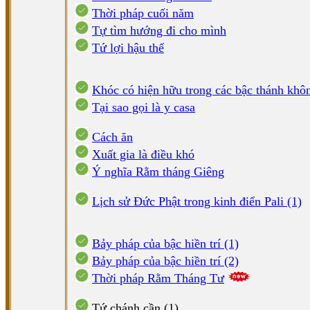
Thời pháp cuối năm
Tự tìm hướng đi cho mình
Tứ lợi hậu thế
Khóc có hiện hữu trong các bậc thánh khô
Tại sao gọi là y casa
Cách ăn
Xuất gia là điều khó
Ý nghĩa Rằm tháng Giêng
Lịch sử Đức Phật trong kinh điển Pali (1)
Bảy pháp của bậc hiền trí (1)
Bảy pháp của bậc hiền trí (2)
Thời pháp Rằm Tháng Tư
Tứ chánh cần (1)