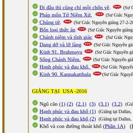
Đi đâu thì cũng chỉ một chốn về
.
(
Sư 
Pháp môn Tứ Niệm Xứ.
(
Sư Giác Ngu
Chủng tử
.
(
Sư Giác Nguyên giảng
27-2-2
Bốn loại thức ăn
(
Sư Giác Nguyên giảng
Chánh niệm và tỉnh giác
(
Sư Giác Ngu
Dang dở và lỡ làng
(
Sư Giác Nguyên g
i
Kinh 91. Brahmayu
(
Sư Giác Nguyên
g
Sống Chánh Niệm.
(Sư Giác Nguyên giả
Hạnh phúc và đau khổ.
(Sư Giác Nguyên
Kinh 90. Kannakatthala
(
Sư Giác Nguy
GIẢNG TẠI USA -2016
Ngũ căn
(1)
(2)
(2.1)
(3)
(3.1)
(3.2)
(Giả
Hạnh phúc và đau khổ (1)
(Giảng tại Dallas,
Hạnh phúc và đau khổ (2)
(Giảng tại Dallas,
Khổ và con đường thoát khổ (
Phần 1A
) (