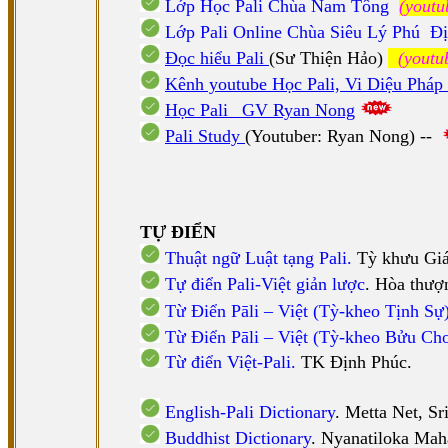
Lớp Học Pali Chùa Nam Tông
(youtu
Lớp Pali Online Chùa Siêu Lý Phú Đị
Đọc hiểu Pali
(Sư Thiện Hảo)
(youtu
Kênh youtube Học Pali, Vi Diệu Pháp
Học Pali _GV Ryan Nong
Pali Study
(Youtuber: Ryan Nong) --
TỰ ĐIỂN
Thuật ngữ Luật tạng Pali.
Tỳ khưu Giá
Tự điển Pali-Việt giản lược
. Hòa thư
Từ Điển Pāli – Việt (Tỳ-kheo Tịnh Sự
Từ Điển Pāli – Việt (Tỳ-kheo Bửu Ch
Từ điển Việt-Pali.
TK Định Phúc.
English-Pali Dictionary
. Metta Net, Sr
Buddhist Dictionary
. Nyanatiloka Mah