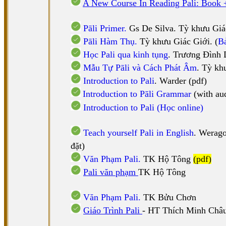
A New Course In Reading Pali: Book 
Pāli Primer.
Gs De Silva. Tỳ khưu Giá
Pāli Hàm Thụ.
Tỳ khưu Giác Giới. (
B
Học Pali qua kinh tụng
. Trương Đình
Mẫu Tự Pāli và Cách Phát Âm
. Tỳ kh
Introduction to Pali
. Warder (pdf)
Introduction to Pāli Grammar
(with aud
Introduction to Pali (Học online)
Teach yourself Pali in English
. Werag
đặt)
Văn Phạm Pali.
TK Hộ Tông
(pdf)
Pali văn phạm
TK Hộ Tông
Văn Phạm Pali.
TK Bửu Chơn
Giáo Trình Pali
- HT Thích Minh Châ