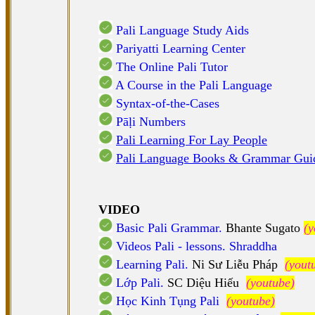
Pali Language Study Aids
Pariyatti Learning Center
The Online Pali Tutor
A Course in the Pali Language
Syntax-of-the-Cases
Pāḷi Numbers
Pali Learning For Lay People
Pali Language Books & Grammar Gu
VIDEO
Basic Pali Grammar.
Bhante Sugato
(y
Videos Pali - lessons. Shraddha
Learning Pali.
Ni Sư Liễu Pháp
(yout
Lớp Pali.
SC Diệu Hiếu
(youtube)
Học Kinh Tụng Pali
(youtube)