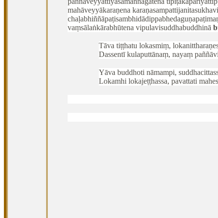
paññāveyyattiyasamannāgatena tipiṭakapariyatti
mahāveyyākaraṇena
karaṇasampattijanitasukha
chaḷabhiññāpaṭisambhidādippabhedaguṇapaṭimaṇ
vaṃsālaṅkārabhūtena vipulavisuddhabuddhinā
b
Tāva tiṭṭhatu lokasmiṃ, lokanittharaṇe
Dassentī kulaputtānaṃ, nayaṃ paññāv
Yāva buddhoti nāmampi, suddhacittass
Lokamhi lokajeṭṭhassa, pavattati mahes