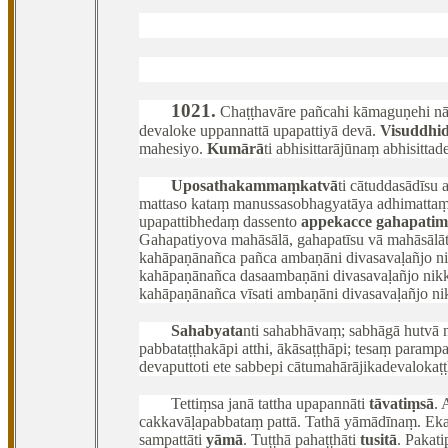
1021
.
Chaṭṭhavāre
pañcahi kāmaguṇehi nān
devaloke uppannattā upapattiyā devā.
Visuddhi
mahesiyo.
Kumārā
ti abhisittarājūnaṃ abhisit
Uposathakammaṃ
katvā
ti cātuddasādīs
mattaso kataṃ manussasobhagyatāya adhimattaṃ,
upapattibhedaṃ dassento
appekacce gahapatim
Gahapatiyova mahāsālā, gahapatīsu vā mahāsālā
kahāpaṇānañca pañca ambaṇāni divasavaḷañjo n
kahāpaṇānañca dasaambaṇāni divasavaḷañjo ni
kahāpaṇānañca vīsati ambaṇāni divasavaḷañjo n
Sahabyata
nti sahabhāvaṃ; sabhāgā hutvā ni
pabbataṭṭhakāpi atthi, ākāsaṭṭhāpi; tesaṃ param
devaputtoti ete sabbepi cātumahārājikadevalokaṭ
Tettiṃsa
janā tattha upapannāti
tāvatiṃsā
. 
cakkavāḷapabbataṃ pattā. Tathā yāmādīnaṃ. Eka
sampattāti
yāmā
. Tuṭṭhā pahaṭṭhāti
tusitā
. Pakat