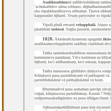
Asaññasattāna
nti saññāvirahitānaṃ sattān
‘acittakabhāvo nāma sobhano, diṭṭhadhammanib
eko rūpakkhandhoyeva nibbattati. Ṭhatvā nibbatto
kappasatāni tiṭṭhanti. Tesaṃ pariyosāne so rūpak
Vipulā phalā etesanti
vehapphalā
. Attano s
pāsādikāti
sudassā
. Suṭṭha passanti, sundaramet
1028
.
Ākāsānañcāyatanaṃ upagatāti
ākās
asaññasattavehapphalehi saddhiṃ chabbīsati deva
Tattha sammāsambuddhena manussānaṃ devā
kammameva pamāṇaṃ. Yāva kammaṃ na khīyati, 
tiṭṭhanti, keci addhamāsaṃ, keci māsaṃ, kappaṃ 
Tattha manussesu gihibhāve ṭhitāyeva sotā
Khīṇāsavā pana parinibbāyanti vā pabbajanti vā
parinibbātukāmā vā pabbajitukāmā vā honti.
Bhummadevā pana arahattaṃ patvāpi yāvajī
vaṭṭati, khīṇāsavena parinibbātuṃ. Kasmā
? Nilī
sotāpannasakadāgāmino na puna idhāgacchanti, t
Aṭṭhasamāpattilābhīnaṃ pana kiṃ niyameti?