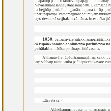
upapattiṃ pattheti tattheva upapajjati. Pattha
Nevasaññānāsaññāyatanasamāpatti. Ekaṃsena hi s
na heṭṭhūpapatti. Puthujjanānaṃ pana tatrūpapatt
uparūpapattipi. Paṭhamajjhānabhūmiyaṃ nibbatto
tayo devalokā
seṭṭhabhavā
nāma. Imesu tīsu ṭhā
1030
.
Sattamavāre
salakkhaṇapariggāhikā
ca
rūpakkhandho abhiññeyyo pariññeyyo na
pahātabba
ntiādīsu pahānapariññāvasena.
Aṭṭhamavāre rūpādiārammaṇānaṃ cakkhuvi
taṃ sabbaṃ tattha tattha pañhāpucchakavāre vutt
Ettāvatā
ca –
Abhidhammaṃ desento, dhammagaru 