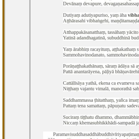
Devānaṃ devapure, devagaṇasahassapa
Dutiyaṃ
adutiyapuriso, yaṃ āha
vibh
Aṭṭhārasahi vibhaṅgehi, maṇḍitamaṇḍ
Atthappakāsanatthaṃ, tassāhaṃ yācito 
Yatinā adandhagatinā, subuddhinā bu
Yaṃ ārabhiṃ racayituṃ, aṭṭhakathaṃ s
Sammohavinodanato, sammohavinoda
Porāṇaṭṭhakathānaṃ, sāraṃ ādāya sā a
Pattā anantarāyena, pāḷiyā bhāṇavārehi
Cattālīsāya yathā, ekena ca evameva s
Niṭṭhaṃ vajantu vimalā, manorathā sa
Saddhammassa ṭhitatthaṃ, yañca ima
Pattaṃ tena samattaṃ, pāpuṇatu sadev
Suciraṃ tiṭṭhatu dhammo, dhammābhira
Niccaṃ khemasubhikkhādi-sampadā ja
Paramavisuddhasaddhābuddhivīriyapaṭimaṇ