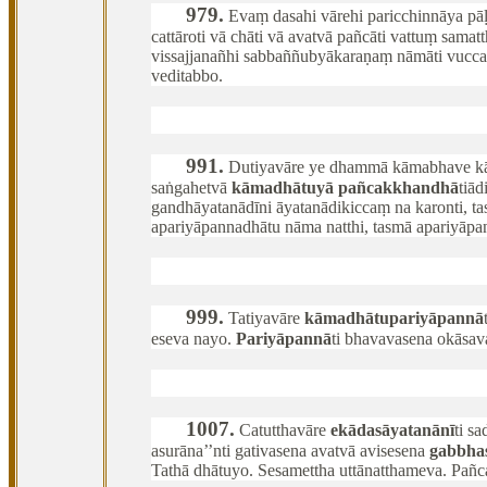
979
.
Evaṃ dasahi vārehi paricchinnāya pāḷ
cattāroti vā chāti vā avatvā pañcāti vattuṃ samat
vissajjanañhi sabbaññubyākaraṇaṃ nāmāti vucca
veditabbo.
991
.
Dutiyavāre
ye dhammā kāmabhave kām
saṅgahetvā
kāmadhātuyā pañcakkhandhā
tiād
gandhāyatanādīni āyatanādikiccaṃ na karonti, t
apariyāpannadhātu nāma natthi, tasmā apariyāp
999
.
Tatiyavāre
kāmadhātupariyāpannā
eseva nayo.
Pariyāpannā
ti bhavavasena okāsav
1007
.
Catutthavāre
ekādasāyatanānī
ti s
asurāna’’nti gativasena avatvā avisesena
gabbha
Tathā dhātuyo. Sesamettha uttānatthameva. Pa