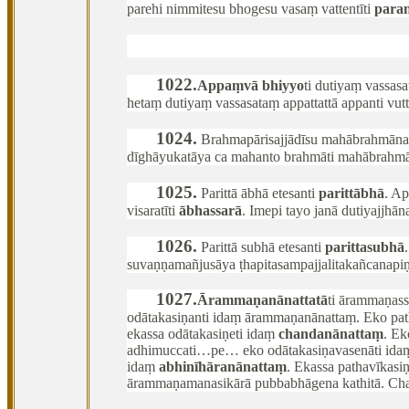
parehi nimmitesu bhogesu vasaṃ vattentīti
paran
1022
.
Appaṃ
vā bhiyyo
ti dutiyaṃ vassas
hetaṃ dutiyaṃ vassasataṃ appattattā appanti vut
1024
.
Brahmapārisajjādīsu mahābrahmānaṃ 
dīghāyukatāya ca mahanto brahmāti mahābrahm
1025
.
Parittā ābhā etesanti
parittābhā
. A
visaratīti
ābhassarā
. Imepi tayo janā dutiyajjh
1026
.
Parittā subhā etesanti
parittasubhā
suvaṇṇamañjusāya ṭhapitasampajjalitakañcanapiṇ
1027
.
Ārammaṇanānattatā
ti
ārammaṇass
odātakasiṇanti idaṃ ārammaṇanānattaṃ. Eko pa
ekassa odātakasiṇeti idaṃ
chandanānattaṃ
. Ek
adhimuccati…pe… eko odātakasiṇavasenāti id
idaṃ
abhinīhāranānattaṃ
. Ekassa pathavīkas
ārammaṇamanasikārā pubbabhāgena kathitā. Chan