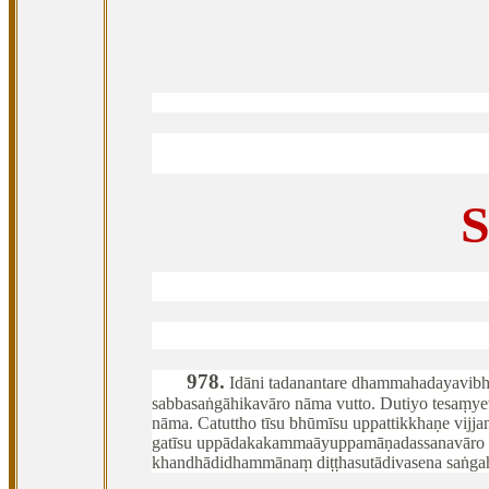
S
978
.
Idāni
tadanantare dhammahadayavibha
sabbasaṅgāhikavāro nāma vutto. Dutiyo tesaṃy
nāma. Catuttho tīsu bhūmīsu uppattikkhaṇe v
gatīsu uppādakakammaāyuppamāṇadassanavāro 
khandhādidhammānaṃ diṭṭhasutādivasena saṅgah