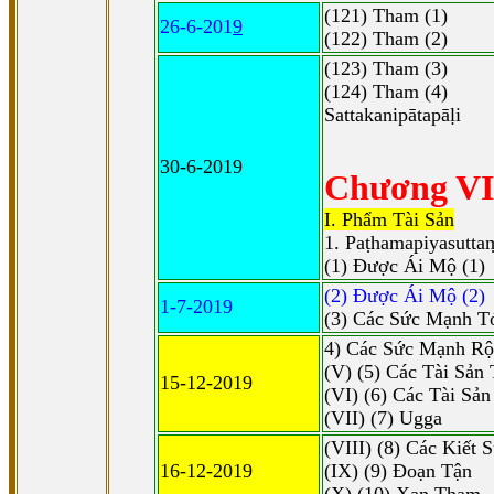
(121) Tham (1)
26-6-201
9
(122) Tham (2)
(123) Tham (3)
(124) Tham (4)
Sattakanipātapāḷi
30-6-2019
Chương VI
I. Phẩm Tài Sản
1. Paṭhamapiyasutta
(1) Ðược Ái Mộ (1)
(2) Ðược Ái Mộ (2)
1-7-2019
(3) Các Sức Mạnh T
4) Các Sức Mạnh Rộ
(V) (5) Các Tài Sản
15-12-2019
(VI) (6) Các Tài Sả
(VII) (7) Ugga
(VIII) (8) Các Kiết 
16-12-2019
(IX) (9) Ðoạn Tận