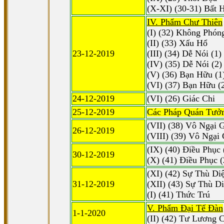
(X-XI) (30-31) Bất 
IV. Phẩm Chư Thiên
(I) (32) Không Phón
(II) (33) Xấu Hổ
23-12-2019
(III) (34) Dễ Nói (1)
(IV) (35) Dễ Nói (2)
(V) (36) Bạn Hữu (1
(VI) (37) Bạn Hữu (
24-12-2019
(VI) (26) Giác Chi
25-12-2019
Các Pháp Quán Tưở
(VII) (38) Vô Ngại G
26-12-2019
(VIII) (39) Vô Ngại 
(IX) (40) Ðiều Phục 
30-12-2019
(X) (41) Ðiều Phục (
(XI) (42) Sự Thù Diệ
31-12-2019
(XII) (43) Sự Thù Di
(I) (41) Thức Trú
V. Phẩm Ðại Tế Ðàn
1-1-2020
(II) (42) Tư Lương 