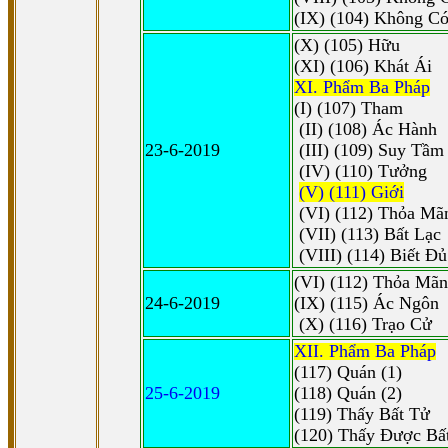
(IX) (104) Không C
(X) (105) Hữu
(XI) (106) Khát Ái
XI. Phẩm Ba Pháp
(I) (107) Tham
(II) (108) Ác Hành
23-6-2019
(III) (109) Suy Tầm
(IV) (110) Tưởng
(V) (111) Giới
(VI) (112) Thỏa Mã
(VII) (113) Bất Lạc
(VIII) (114) Biết Ð
(VI) (112) Thỏa Mãn 
24-6-2019
(IX) (115) Ác Ngôn
(X) (116) Trạo Cử
XII. Phẩm Ba Pháp
(117) Quán (1)
25-6-2019
(118) Quán (2)
(119) Thấy Bất Tử
(120) Thấy Ðược Bấ