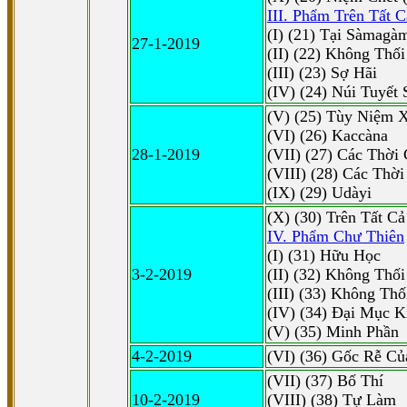
III. Phẩm Trên Tất C
(I) (21) Tại Sàmagà
27-1-2019
(II) (22) Không Thố
(III) (23) Sợ Hãi
(IV) (24) Núi Tuyết
(V) (25) Tùy Niệm 
(VI) (26) Kaccàna
28-1-2019
(VII) (27) Các Thời 
(VIII) (28) Các Thời
(IX) (29) Udàyi
(X) (30) Trên Tất Cả
IV. Phẩm Chư Thiên
(I) (31) Hữu Học
3-2-2019
(II) (32) Không Thối
(III) (33) Không Thố
(IV) (34) Ðại Mục K
(V) (35) Minh Phần
4-2-2019
(VI) (36) Gốc Rễ Củ
(VII) (37) Bố Thí
10-2-2019
(VIII) (38) Tự Làm