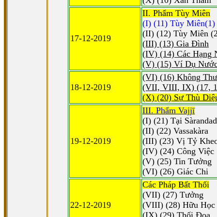
(X) (10) Xan Tham
II. Phẩm Tùy Miên
(I) (11) Tùy Miên(1)
(II) (12) Tùy Miên (
17-12-2019
(III) (13) Gia Ðình
(IV) (14) Các Hạng
(V) (15) Ví Dụ Nướ
(VI) (16) Không Th
18-12-2019
(VII, VIII, IX) (17,
(X) (20) Sự Thù Diệ
III. Phẩm Vajjī
(I) (21) Tại Sàranda
(II) (22) Vassakàra
19-12-2019
(III) (23) Vị Tỷ Khe
(IV) (24) Công Việc
(V) (25) Tin Tưởng
(VI) (26) Giác Chi
Các Pháp Bất Thối
(VII) (27) Tưởng
22-12-2019
(VIII) (28) Hữu Học
(IX) (29) Thối Ðọa