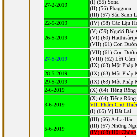
(I) (55) Sona
27-2-2019
(II) (56) Phagguna
(III) (57) Sáu Sanh L
22-5-2019
(IV) (58) Các Lậu H
(V) (59) Người Bán 
26-5-2019
(VI) (60) Hatthisàrip
(VII) (61) Con Ðườ
(VII) (61) Con Ðườ
27-5-2019
(VIII) (62) Lời Cảm
(IX) (63) Một Pháp
28-5-2019
(IX) (63) Một Pháp 
29-5-2019
(IX) (63) Một Pháp 
2-6-2019
(X) (64) Tiếng Rốn
(X) (64) Tiếng Rống
3-6-2019
VII. Phẩm Chư Thiê
(I) (65) Vị Bất Lai
(III) (66) A-La-Hán
(III) (67) Những Ng
5-6-2019
(IV) (68) Hội Chúng