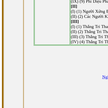
(IX) (9) Phi Diệu Ph
[II]
(I) (1) Người Xứng
(II) (2) Các Người
[III]
(I) (1) Thắng Tri Th
(II) (2) Thắng Tri T
(III) (3) Thắng Tri 
(IV) (4) Thắng Tri T
Ngh