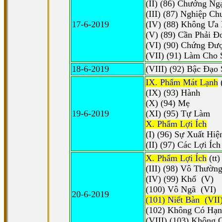
(II) (86) Chướng Ng
(III) (87) Nghiệp C
17-6-2019
(IV) (88) Không Ưa
(V) (89) Cần Phải Ð
(VI) (90) Chứng Ðư
(VII) (91) Làm Cho
18-6-2019
(VIII) (92) Bậc Ðạo
IX. Phẩm
Mát Lạnh
(
(IX) (93) Hành
(X) (94) Mẹ
19-6-2019
(XI) (95) Tự Làm
X. Phẩm Lợi Ích
(I) (96) Sự Xuất Hiệ
(II) (97) Các Lợi Íc
X. Phẩm Lợi Ích
(tt)
(III) (98) Vô Thườ
(IV) (99) Khổ (V)
(100) Vô Ngã (VI)
20-6-2019
(101) Niết Bàn (VII
(102) Không Có Hạ
(VIII) (103) Không