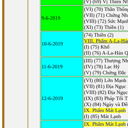
(V) (69) Vị Thiên N
(VI) (70) Thần Thôn
(VII) (71) Chứng Nh
9-6-2019
(VIII) (72) Sức Mạn
(XI) (73) Thiền (1)
(74) Thiền (2)
VIII. Phẩm A-La-Há
10-6-2019
(I) (75) Khổ
(II) (76) A-La-Hán 
(III) (77) Thượng N
11-6-2019
(IV) (78) Lạc Hỷ
(V) (79) Chứng Ðắc
(VI) (80) Lớn Mạnh
(VII) (81) Ðịa Ngục
(VIII) (82) Ðịa Ngục
12-6-2019
(IX) (83) Pháp Tối 
(X) (84) Ngày và Ð
IX. Phẩm
Mát Lạnh
(I) (85) Mát Lạnh
IX. Phẩm
Mát Lạnh
(