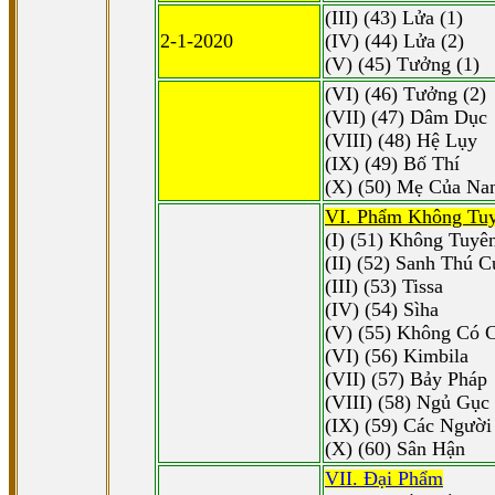
(III) (43) Lửa (1)
2-1-2020
(IV) (44) Lửa (2)
(V) (45) Tưởng (1)
(VI) (46) Tưởng (2)
(VII) (47) Dâm Dục
(VIII) (48) Hệ Lụy
(IX) (49) Bố Thí
(X) (50) Mẹ Của Na
VI. Phẩm Không Tu
(I) (51) Không Tuyê
(II) (52) Sanh Thú 
(III) (53) Tissa
(IV) (54) Sìha
(V) (55) Không Có 
(VI) (56) Kimbila
(VII) (57) Bảy Pháp
(VIII) (58) Ngủ Gục
(IX) (59) Các Ngườ
(X) (60) Sân Hận
VII. Ðại Phẩm