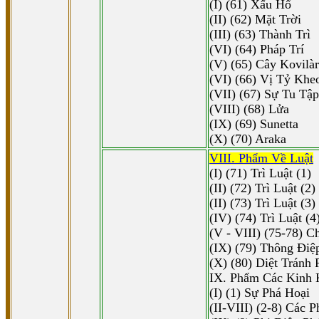
(I) (61) Xấu Hổ
(II) (62) Mặt Trời
(III) (63) Thành Trì
(VI) (64) Pháp Trí
(V) (65) Cây Kovilàr
(VI) (66) Vị Tỷ Khe
(VII) (67) Sự Tu Tập
(VIII) (68) Lửa
(IX) (69) Sunetta
(X) (70) Araka
VIII. Phẩm Về Luật
(I) (71) Trì Luật (1)
(II) (72) Trì Luật (2)
(II) (73) Trì Luật (3)
(IV) (74) Trì Luật (4
(V - VIII) (75-78) C
(IX) (79) Thông Ðiệ
(X) (80) Diệt Tránh 
IX. Phẩm Các Kinh 
(I) (1) Sự Phá Hoại
(II-VIII) (2-8) Các 