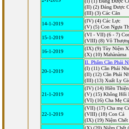
2-1-2019
(I) (1) Ðáng Ðược C
(II) (2) Ðáng Ðược 
(III) (3) Các Căn
(IV) (4) Các Lực
14-1-2019
(V) (5) Con Ngựa Th
(VI - VII) (6 - 7) 
15-1-2019
(VIII) (8) Vô Thượng
(IX) (9) Tùy Niệm Xứ
16-1-2019
(X) (10) Mahànàma
II. Phẩm Cần Phải 
(I) (11) Cần Phải Nh
20-1-2019
(II) (12) Cần Phải N
(III) (13) Xuất Ly Gi
(IV) (14) Hiền Thiện
21-1-2019
(V) (15) Không Hối
(VI) (16) Cha Mẹ C
(VII) (17) Cha mẹ C
22-1-2019
(VIII) (18) Con Cá
(IX) (19) Niệm Chết 
(X) (20) Niệm Chết 