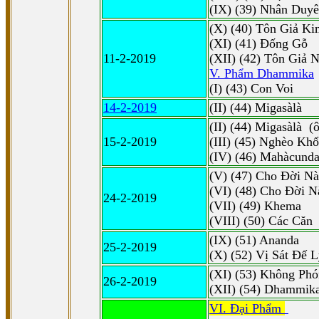
(IX) (39) Nhân Duy
(X) (40) Tôn Giả Ki
(XI) (41) Ðống Gỗ
11-2-2019
(XII) (42) Tôn Giả N
V. Phẩm Dhammika
(I) (43) Con Voi
14-2-2019
(II) (44) Migasàlà
(II) (44) Migasàlà (
15-2-2019
(III) (45) Nghèo Khổ
(IV) (46) Mahàcund
(V) (47) Cho Ðời Nà
(VI) (48) Cho Ðời N
24-2-2019
(VII) (49) Khema
(VIII) (50) Các Căn
(IX) (51) Ananda
25-2-2019
(X) (52) Vị Sát Ðế 
(XI) (53) Không Phó
26-2-2019
(XII) (54) Dhammik
VI. Ðại Phẩm